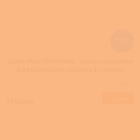
87 114 Kč
–10 %
Daikin Multi 3MXM68N - Venkovní jednotka
6,8 kW (možnost připojení 3 vnitřních
jednotek)
Skladem
Do košíku
77 654 Kč