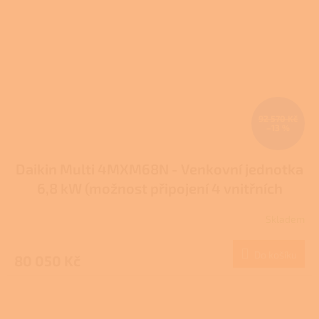
92 570 Kč
–13 %
Daikin Multi 4MXM68N - Venkovní jednotka
6,8 kW (možnost připojení 4 vnitřních
jednotek)
Skladem
Do košíku
80 050 Kč