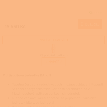
Skladem
Do košíku
15 650 Kč
NAČÍST 11 DALŠÍCH
S
1
2
t
O
r
29
položek celkem
v
á
l
NAHORU
n
á
k
d
o
v
a
Multisplitové jednotky DAIKIN
á
c
n
í
Tepelná čerpadla vzduch-vzduch (možnost chlazení i topení)
í
p
Sezónní energetická třída účinnosti při chlazení až A+++
r
Multimodelová aplikace venkovních jednotek.
v
K jedné venkovní multijednotce lze připojit až 5 vnitřních
k
jednotek (dle typu jednotky)
Všechny vnitřní jednotky jsou individuálně