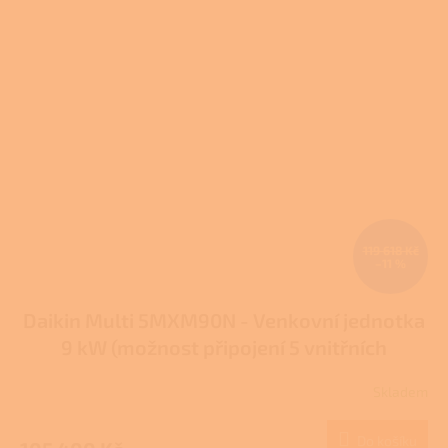
119 618 Kč
–11 %
Daikin Multi 5MXM90N - Venkovní jednotka
9 kW (možnost připojení 5 vnitřních
jednotek)
Skladem
Do košíku