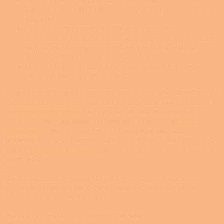
y
v
řiditelné a nemusí být nainstalovány ve stejné místnosti, ani
ý
současně.
p
Každá jednotka pracuje individuálně a nezávisle
i
na ostatních, pokud jde o nastavené hodnoty teploty, otáček
s
ventilátorů, všechny vnitřní jednotky musí pracovat ve
u
stejném režimu chlazení nebo vytápění.
Možnost připojení různých typů vnitřních jednotek: např.
nástěnné, stropní, podparapetní.
Splitové a multisplitové klimatizace jsou vhodné jako klimatizace do
domu, ale i do bytu třeba v paneláku. Mají lepší účinnost chlazení
než
mobilní klimatizace
, přenosná klimatizace (bez venkovní
jednotky). U
multisplitových klimatizací
je na rozdíl od
split
klimatizací
na venkovní jednotku napojeno
více vnitřních
jednotek.
Chcete se o klimatizacích dozvědět více? Přečtěte si náš
článek "
Jak vybírat klimatizaci
", který vám pomůže zorientovat se v
jejich nabídce.
Domácí klimatizace DAIKIN Vám rádi představíme a ukážeme
v provozu na naší prodejně, poradíme s výběrem a klimatizaci
odborně namontují naši technici.
Pro více informací nás kontaktujte:
778 500