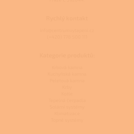
Rychlý kontakt
info@centrumvytapeni.cz
(+420) 778 500 111
Kategorie produktů:
Krbová kamna
Kuchyňská kamna
Peletová kamna
Krby
Kotle
Tepelná čerpadla
Solární systémy
Klimatizace
Topné systémy