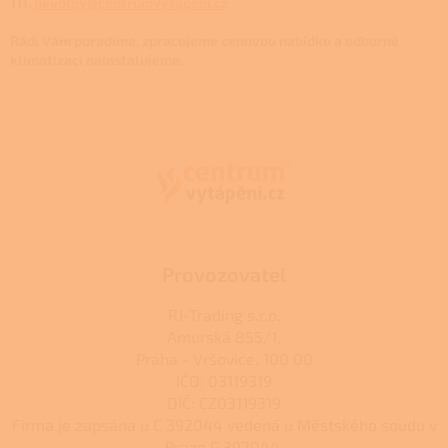
111,
nevolny@centrumvytapeni.cz
Rádi Vám poradíme, zpracujeme cenovou nabídku a odborně
klimatizaci nainstalujeme.
Z
á
p
a
t
í
Provozovatel
RJ-Trading s.r.o.
Amurská 855/1,
Praha - Vršovice, 100 00
IČO: 03119319
DIČ: CZ03119319
Firma je zapsána u C 392044 vedená u Městského soudu v
Praze C 392044.