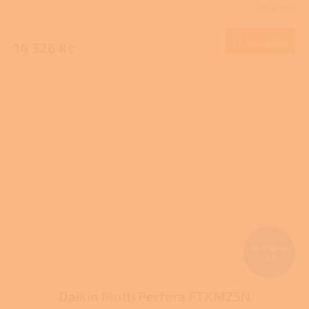
Skladem
Do košíku
14 326 Kč
15 970 Kč
–2 %
Daikin Multi Perfera FTXM25N