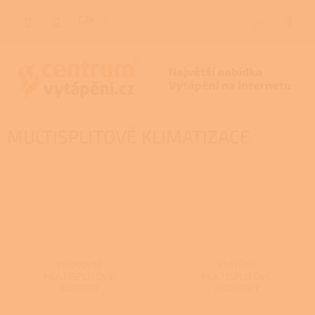
Přejít
na
CZK
NÁKUP
obsah
KOŠÍK
MULTISPLITOVÉ KLIMATIZACE
VENKOVNÍ
VNITŘNÍ
MULTISPLITOVÉ
MULTISPLITOVÉ
JEDNOTY
JEDNOTKY