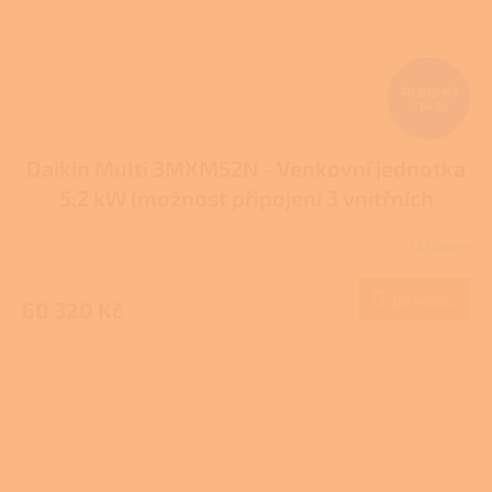
70 818 Kč
–14 %
Daikin Multi 3MXM52N - Venkovní jednotka
5,2 kW (možnost připojení 3 vnitřních
jednotek)
Skladem
Průměrné
hodnocení
produktu
Do košíku
60 320 Kč
je
1,0
z
5
hvězdiček.