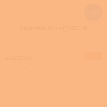
od
23 573 Kč
–5 %
Daikin Multi Emura FTXJ25MW
Skladem
DETAIL
22 395 Kč
od
Bílá
Stříbrná