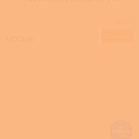
Skladem
Do košíku
10 778 Kč
od
22 390 Kč
–5 %