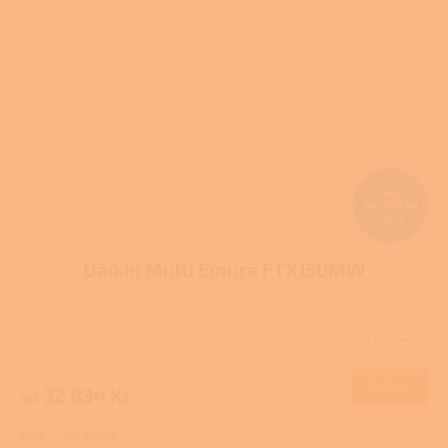
od
34 562 Kč
–5 %
Daikin Multi Emura FTXJ50MW
Skladem
DETAIL
32 834 Kč
od
Bílá
Stříbrná