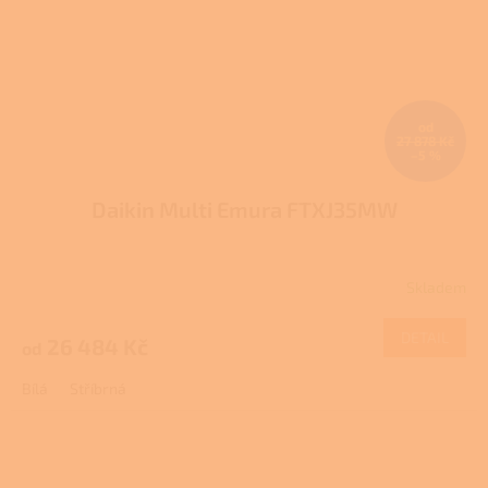
od
27 878 Kč
–5 %
Daikin Multi Emura FTXJ35MW
Skladem
DETAIL
26 484 Kč
od
Bílá
Stříbrná