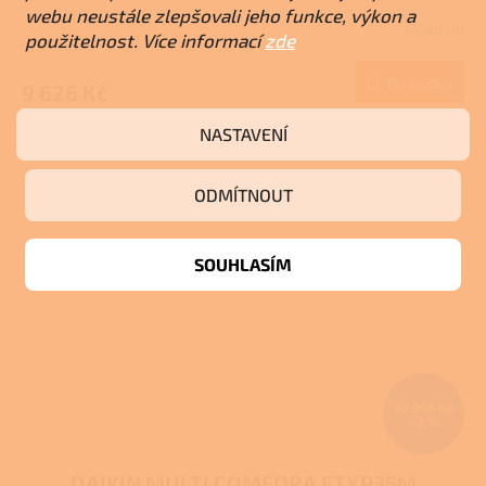
webu neustále zlepšovali jeho funkce, výkon a
Skladem
použitelnost. Více informací
zde
Do košíku
9 626 Kč
NASTAVENÍ
ODMÍTNOUT
SOUHLASÍM
10 998 Kč
–2 %
DAIKIN MULTI COMFORA FTXP35M