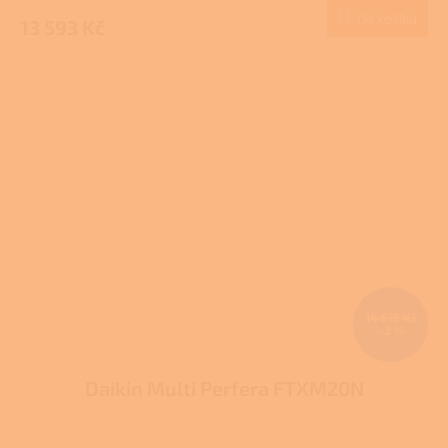
Do košíku
13 593 Kč
14 618 Kč
–2 %
Daikin Multi Perfera FTXM20N