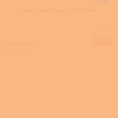
Daikin Multi Emura FTXJ20MW
Skladem
DETAIL
21 270 Kč
od
Bílá
Stříbrná