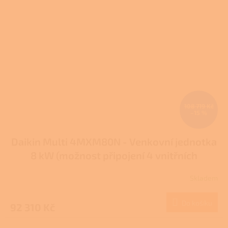
108 719 Kč
–15 %
Daikin Multi 4MXM80N - Venkovní jednotka
8 kW (možnost připojení 4 vnitřních
jednotek)
Skladem
Do košíku
92 310 Kč