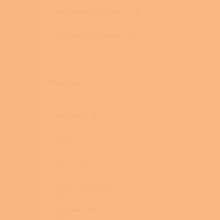
Bez externího přívodu
10
S externím přívodem
6
Materiál
Kachlová
2
Litina
0
Litina s kachlemi
0
Litina s keramikou
0
Litinová
14