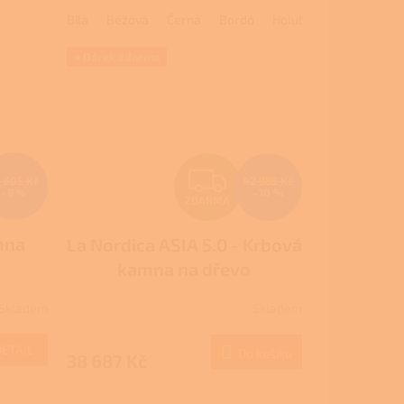
Bílá
Béžová
Černá
Bordó
Holubí šeď
+ Dárek zdarma
Z
 605 Kč
42 985 Kč
–8 %
–10 %
ZDARMA
D
mna
La Nordica ASIA 5.0 - Krbová
A
kamna na dřevo
R
Skladem
Skladem
M
M
DETAIL
Do košíku
38 687 Kč
A