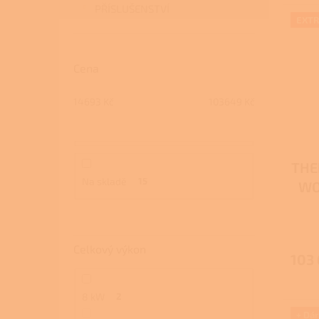
5
PŘÍSLUŠENSTVÍ
hvězdi
EXTR
Cena
14693
Kč
103649
Kč
THE
Na skladě
15
WO
Celkový výkon
103
8 kW
2
+ Dá