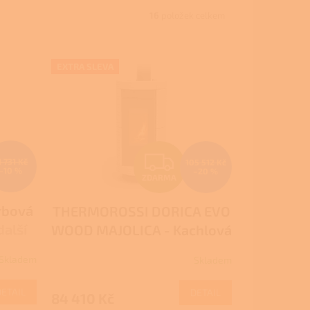
16
položek celkem
EXTRA SLEVA
Z
1 731 Kč
105 512 Kč
–10 %
–20 %
ZDARMA
D
rbová
THERMOROSSI DORICA EVO
A
další
WOOD MAJOLICA - Kachlová
R
8 500
kamna na dřevo
Skladem
Skladem
M
M
DETAIL
DETAIL
84 410 Kč
A