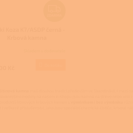
Z
ZDARMA
D
ki Koza K7/ASDP černá -
A
Krbová kamna
R
Skladem u dodavatele
rné
M
cení
ktu
Do košíku
00 Kč
A
O
v
ček.
litinová kamna
mají dlouhou tradici především ve Skandinávii. I mezi naš
l
ávanějšími modely na našem e-shopu jsou kamna na dřevo nebo uhlí 
á
roduktů litinových krbových kamen s
výměníkem i bez výměníku
různ
d
 i veškeré příslušenství, jako jsou speciální chemické čističe, krbové n
a
c
í
p
r