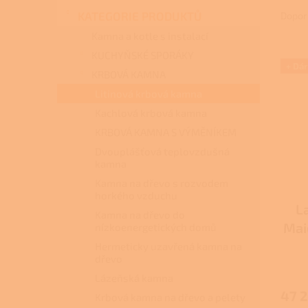
n
a
KATEGORIE PRODUKTŮ
Dopor
e
z
l
Kamna a kotle s instalací
e
KUCHYŇSKÉ SPORÁKY
V
n
+ Dá
ý
í
KRBOVÁ KAMNA
p
p
Litinová krbová kamna
i
r
Kachlová krbová kamna
s
o
KRBOVÁ KAMNA S VÝMĚNÍKEM
p
d
r
u
Dvouplášťová teplovzdušná
o
k
kamna
d
t
Kamna na dřevo s rozvodem
u
ů
horkého vzduchu
L
k
Kamna na dřevo do
t
Mai
nízkoenergetických domů
ů
dře
Hermeticky uzavřená kamna na
dřevo
Lázeňská kamna
47 
Krbová kamna na dřevo a pelety