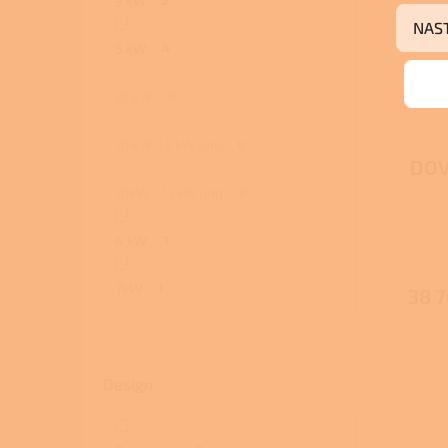
9 kW
NAS
5 kW
4
21 kW
0
10 kW/13 kW uhlí
0
DOV
10kW / 13kW uhlí
0
4 kW
1
7kW
1
38 7
Design