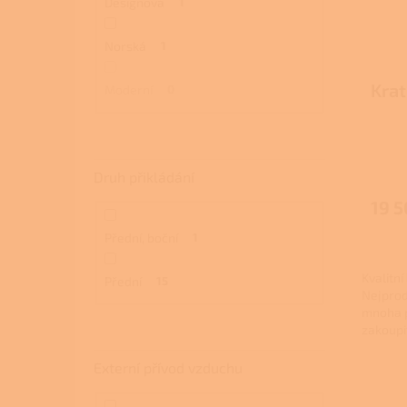
Designová
1
Norská
1
Krat
Moderní
0
Průmě
hodno
Druh přikládání
produ
19 5
je
1,0
Přední, boční
1
z
5
Kvalitní
hvězdi
Přední
15
Nejprod
mnoha p
zakoupit
Externí přívod vzduchu