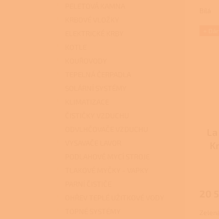
PELETOVÁ KAMNA
Bílá
KRBOVÉ VLOŽKY
+ Dá
ELEKTRICKÉ KRBY
KOTLE
KOUŘOVODY
TEPELNÁ ČERPADLA
SOLÁRNÍ SYSTÉMY
KLIMATIZACE
ČISTIČKY VZDUCHU
ODVLHČOVAČE VZDUCHU
La
VYSAVAČE LAVOR
K
PODLAHOVÉ MYCÍ STROJE
Průmě
TLAKOVÉ MYČKY - VAPKY
hodno
PARNÍ ČISTIČE
produ
20 
je
OHŘEV TEPLÉ UŽITKOVÉ VODY
2,6
TOPNÉ SYSTÉMY
Zelen
z