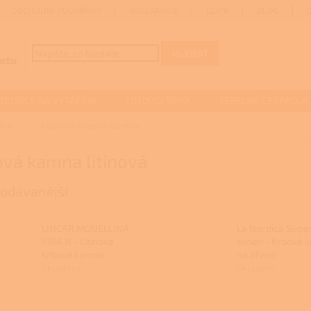
OBCHODNÍ PODMÍNKY
REKLAMACE
GDPR
BLOG
HLEDAT
DOTACE NA VYTÁPĚNÍ
FOTOVOLTAIKA
TEPELNÁ ČERPADLA
MNA
Litinová krbová kamna
vá kamna litinová
odávanější
LINCAR MONELLINA
La Nordica Supe
176A N - Litinová
Junior - Krbová
krbová kamna
na dřevo
Skladem
Skladem