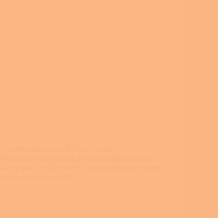
imi zákazníky se ale těší velké oblibě.
značky
Jotul
. V této kategorii si ale můžete vybrat z
ých výrobců. Ke kamnům si u nás můžete samozřejmě
ářadí nebo detektory CO.