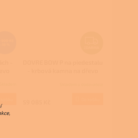
Z
 300 Kč
–18 %
ZDARMA
D
ch -
DOVRE BOW P na piedestalu
A
řevo
- krbová kamna na dřevo
R
Skladem
Skladem u dodavatele
M
M
 košíku
Do košíku
59 085 Kč
A
í
nkce,