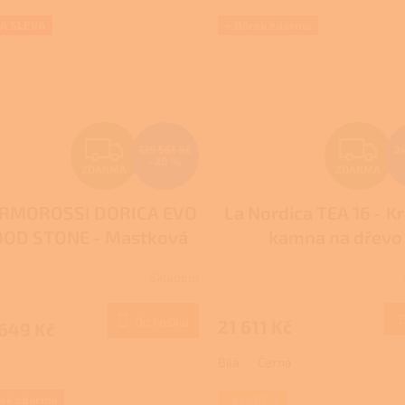
ček.
A SLEVA
+ Dárek zdarma
Z
Z
129 561 Kč
2
–20 %
ZDARMA
ZDARMA
D
D
RMOROSSI DORICA EVO
La Nordica TEA 16 - K
A
A
OD STONE - Mastková
kamna na dřevo
R
R
kamna na dřevo
Skladem
M
Do košíku
21 611 Kč
 649 Kč
A
A
Bílá
Černá
rek zdarma
SKLADEM