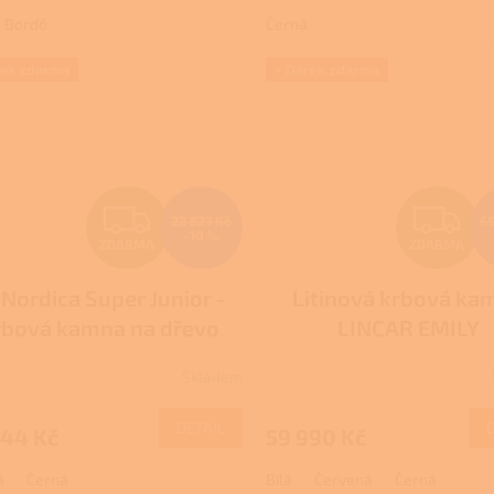
3,9
Bordó
Černá
z
5
hvězdiček.
rek zdarma
+ Dárek zdarma
Z
Z
22 827 Kč
65
–10 %
ZDARMA
ZDARMA
D
D
 Nordica Super Junior -
Litinová krbová ka
A
A
rbová kamna na dřevo
LINCAR EMILY
R
R
Skladem
rné
M
cení
ktu
DETAIL
544 Kč
59 990 Kč
A
A
á
Černá
Bílá
Červená
Černá