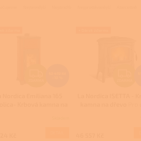
učujeme
Nejlevnější
Nejdražší
Nejprodávanější
Abecedně
rek zdarma
+ Dárek zdarma
Z
Z
52 472 Kč
5
–10 %
ZDARMA
ZDARMA
D
D
a Nordica Emiliana 165
La Nordica ISETTA - K
A
A
olica- Krbová kamna na
kamna na dřevo
Pro 
R
R
vo
Pro další slevu volejte
slevu volejte +420 77
Skladem
Průměrné
+420 778 500 111
111
M
hodnocení
produktu
DETAIL
224 Kč
46 557 Kč
A
A
je