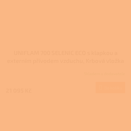
UNIFLAM 700 SELENIC ECO s klapkou a
externím přívodem vzduchu, Krbová vložka
907-725-DP
Skladem u dodavatele
Do košíku
21 095 Kč