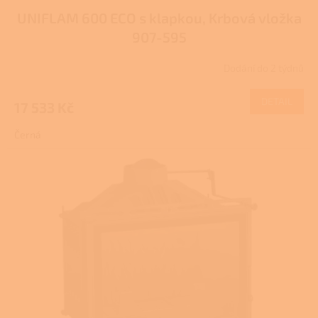
UNIFLAM 600 ECO s klapkou, Krbová vložka
907-595
Dodání do 2 týdnů
Průměrné
hodnocení
produktu
DETAIL
17 533 Kč
je
1,0
Černá
z
5
hvězdiček.