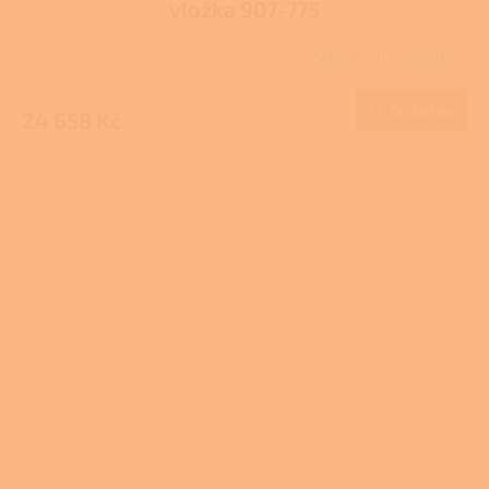
vložka 907-775
Skladem u dodavatele
Do košíku
24 658 Kč