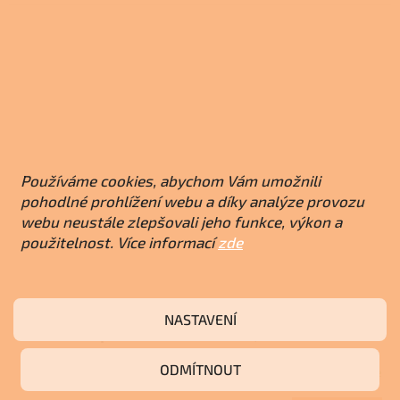
Používáme cookies, abychom Vám umožnili
pohodlné prohlížení webu a díky analýze provozu
webu neustále zlepšovali jeho funkce, výkon a
použitelnost. Více informací
zde
UNIFLAM 700 OPTIMA ECO s klapkou a
NASTAVENÍ
externím přívodem vzduchu, Krbová vložka
907-475-DP
ODMÍTNOUT
Skladem u dodavatele