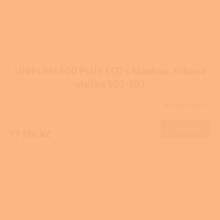
UNIFLAM 600 PLUS ECO s klapkou, Krbová
vložka 907-597
Na objednávku
Průměrné
hodnocení
produktu
Do košíku
17 196 Kč
je
3,0
z
5
hvězdiček.