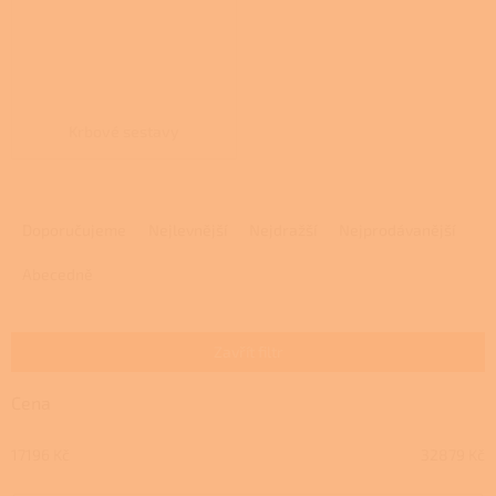
Krbové sestavy
Ř
a
Doporučujeme
Nejlevnější
Nejdražší
Nejprodávanější
z
e
Abecedně
n
í
p
Zavřít filtr
r
o
Cena
d
u
17196
Kč
32879
Kč
k
t