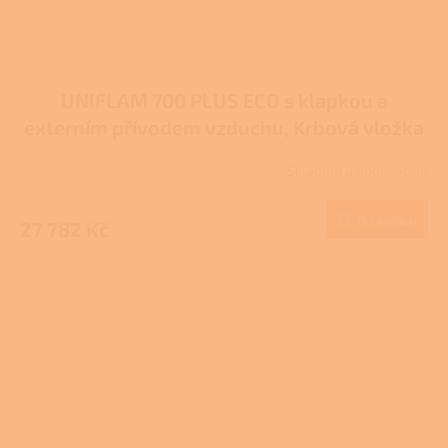
UNIFLAM 700 PLUS ECO s klapkou a
externím přívodem vzduchu, Krbová vložka
907-697-DP
Skladem u dodavatele
Do košíku
27 782 Kč