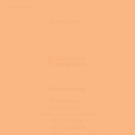
Černá, hnědá
18
položek celkem
O
v
l
Z
á
á
d
p
a
a
c
t
í
í
p
r
v
k
Provozovatel
y
v
RJ-Trading s.r.o.
ý
Amurská 855/1,
p
Praha - Vršovice, 100 00
i
s
IČO: 03119319
u
DIČ: CZ03119319
Firma je zapsána u C 392044 vedená u Městského soudu v