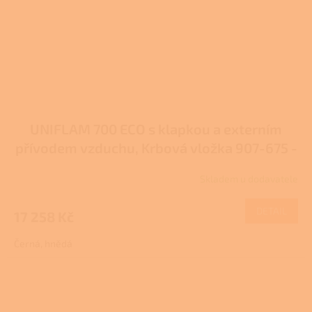
UNIFLAM 700 ECO s klapkou a externím
přívodem vzduchu, Krbová vložka 907-675 -
DP
Skladem u dodavatele
DETAIL
17 258 Kč
Černá, hnědá