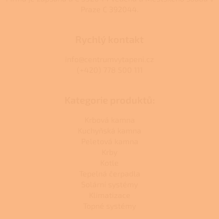
Praze C 392044.
Rychlý kontakt
info@centrumvytapeni.cz
(+420) 778 500 111
Kategorie produktů:
Krbová kamna
Kuchyňská kamna
Peletová kamna
Krby
Kotle
Tepelná čerpadla
Solární systémy
Klimatizace
Topné systémy