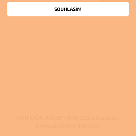
Do košíku
19 776 Kč
SOUHLASÍM
UNIFLAM 700 OPTIMA ECO s klapkou,
Krbová vložka 907-475