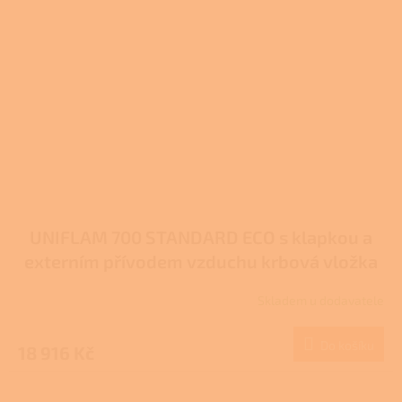
UNIFLAM 700 STANDARD ECO s klapkou a
externím přívodem vzduchu krbová vložka
907-705-DP
Skladem u dodavatele
Do košíku
18 916 Kč