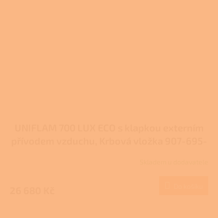
UNIFLAM 700 LUX ECO s klapkou externím
přívodem vzduchu, Krbová vložka 907-695-
DP
Skladem u dodavatele
Do košíku
26 680 Kč