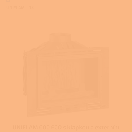
UNIFLAM
18
V
ý
p
i
s
p
r
o
d
u
k
t
ů
UNIFLAM 600 ECO s klapkou a externím