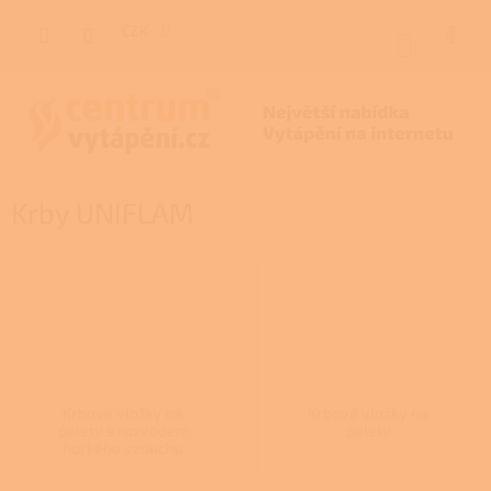
Přejít
na
CZK
NÁKUP
obsah
KOŠÍK
Krby UNIFLAM
Krbové vložky na
Krbové vložky na
pelety s rozvodem
pelety
horkého vzduchu