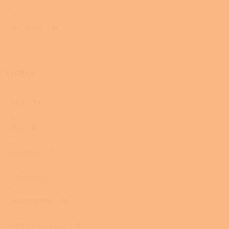
ů
Na skladě
15
Výrobce
ABX
14
Bef
10
Eva Calòr
5
GRENAISOL
0
HAAS+SOHN
10
HS Flamingo s.r.o.
3