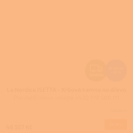
Z
51 731 Kč
–10 %
ZDARMA
D
La Nordica ISETTA - Krbová kamna na dřevo
A
Pro další slevu volejte +420 778 500 111
R
Skladem
Průměrné
M
hodnocení
produktu
DETAIL
46 557 Kč
A
je