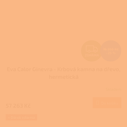
Z
76 350 Kč
–25 %
ZDARMA
D
Eva Calor Ginevra - Krbová kamna na dřevo,
A
hermetická
R
Skladem
M
Do košíku
57 263 Kč
A
+ Dárek zdarma