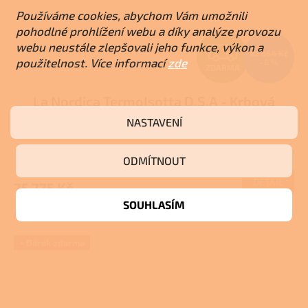
Používáme cookies, abychom Vám umožnili
pohodlné prohlížení webu a díky analýze provozu
Z
webu neustále zlepšovali jeho funkce, výkon a
82 364 Kč
použitelnost. Více informací
zde
–8 %
ZDARMA
D
La Nordica TermoIsotta D.S.A - Krbová
A
kamna na dřevo s teplovodním výměníkem
NASTAVENÍ
R
Pro další slevu volejte +420 778 500 111
Vyprodáno
Průměrné
M
ODMÍTNOUT
hodnocení
produktu
DETAIL
75 775 Kč
A
je
SOUHLASÍM
3,0
Antracit
z
5
hvězdiček.
+ Dárek zdarma