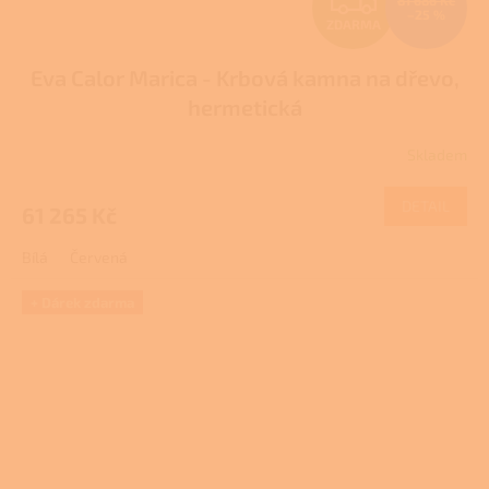
81 686 Kč
–25 %
ZDARMA
D
Eva Calor Marica - Krbová kamna na dřevo,
A
hermetická
R
Skladem
Průměrné
M
hodnocení
produktu
DETAIL
61 265 Kč
A
je
4,0
Bílá
Červená
z
5
hvězdiček.
+ Dárek zdarma