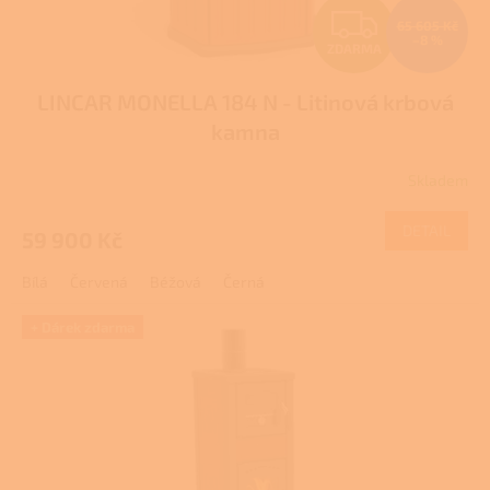
Z
65 605 Kč
–8 %
ZDARMA
D
LINCAR MONELLA 184 N - Litinová krbová
A
kamna
R
Skladem
Průměrné
M
hodnocení
produktu
DETAIL
59 900 Kč
A
je
3,7
Bílá
Červená
Béžová
Černá
z
5
hvězdiček.
+ Dárek zdarma