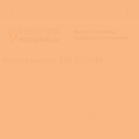
Přejít
na
CZK
NÁKUP
obsah
KOŠÍK
Krbová kamna: TIM SISTEM
Litinová krbová
Kachlová krbová
kamna
kamna