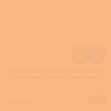
Z
od
67 739 Kč
–10 %
ZDARMA
D
La Nordica TERMOROSSELLA PLUS D.S.A. 16
A
- Krbová kamna na dřevo s teplovodním
R
výměníkem
Pro další slevu volejte +420 778
Skladem
Průměrné
500 111
M
hodnocení
produktu
DETAIL
60 965 Kč
od
A
je
3,0