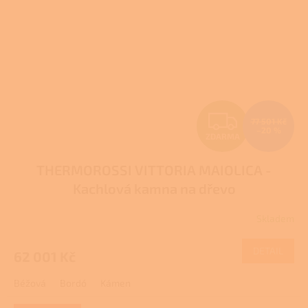
Z
77 501 Kč
–20 %
ZDARMA
D
THERMOROSSI VITTORIA MAIOLICA -
A
Kachlová kamna na dřevo
R
Skladem
M
DETAIL
62 001 Kč
A
Béžová
Bordó
Kámen