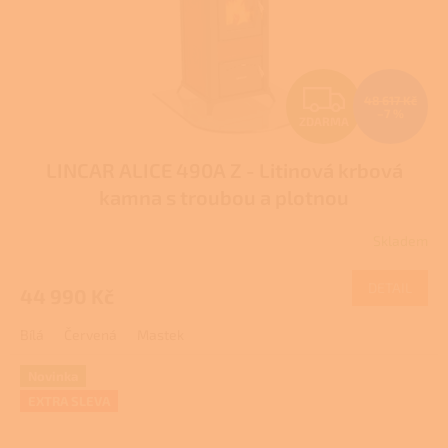
Z
48 617 Kč
–7 %
ZDARMA
D
LINCAR ALICE 490A Z - Litinová krbová
A
kamna s troubou a plotnou
R
Skladem
Průměrné
M
hodnocení
produktu
DETAIL
44 990 Kč
A
je
1,0
Bílá
Červená
Mastek
z
5
hvězdiček.
Novinka
EXTRA SLEVA