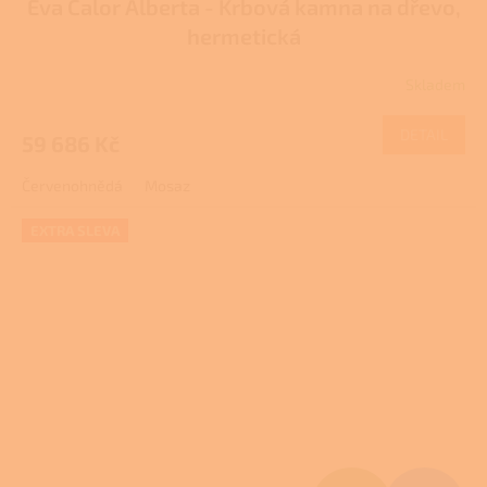
Eva Calor Alberta - Krbová kamna na dřevo,
A
hermetická
R
Skladem
M
DETAIL
59 686 Kč
A
Červenohnědá
Mosaz
EXTRA SLEVA