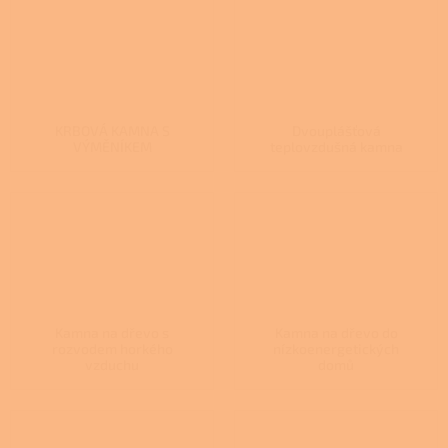
KRBOVÁ KAMNA S
Dvouplášťová
VÝMĚNÍKEM
teplovzdušná kamna
Kamna na dřevo s
Kamna na dřevo do
rozvodem horkého
nízkoenergetických
vzduchu
domů