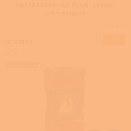
LINCAR MONELLINA 176A N - Litinová
A
krbová kamna
R
Skladem
Průměrné
M
hodnocení
produktu
DETAIL
36 990 Kč
A
je
4,0
Černá
z
5
hvězdiček.
+ Dárek zdarma