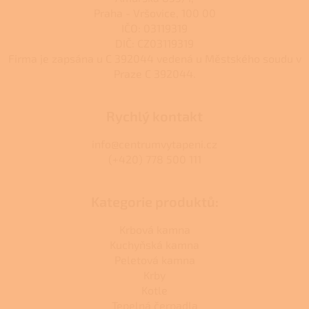
u
Praha - Vršovice, 100 00
IČO: 03119319
DIČ: CZ03119319
Firma je zapsána u C 392044 vedená u Městského soudu v
Praze C 392044.
Rychlý kontakt
info@centrumvytapeni.cz
(+420) 778 500 111
Kategorie produktů:
Krbová kamna
Kuchyňská kamna
Peletová kamna
Krby
Kotle
Tepelná čerpadla