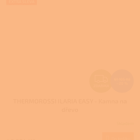
EXTRA SLEVA
Z
61 105 Kč
–20 %
ZDARMA
D
THERMOROSSI ILARIA EASY - Kamna na
A
dřevo
R
Skladem
M
Do košíku