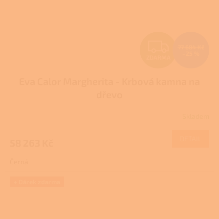
Z
77 684 Kč
–25 %
ZDARMA
D
Eva Calor Margherita - Krbová kamna na
A
dřevo
R
Skladem
M
DETAIL
58 263 Kč
A
Černá
+ Dárek zdarma