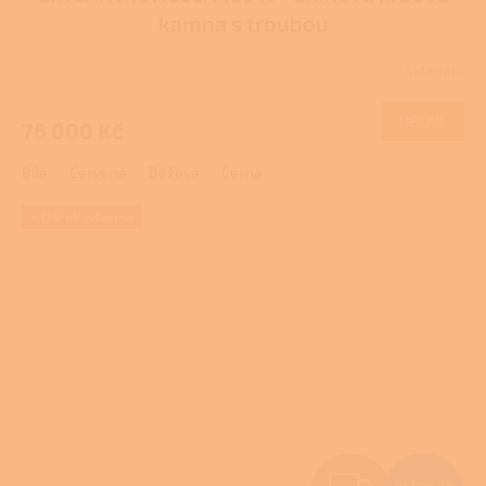
A
kamna s troubou
R
Skladem
M
DETAIL
76 000 Kč
A
Bílá
Červená
Béžová
Černá
+ Dárek zdarma
Z