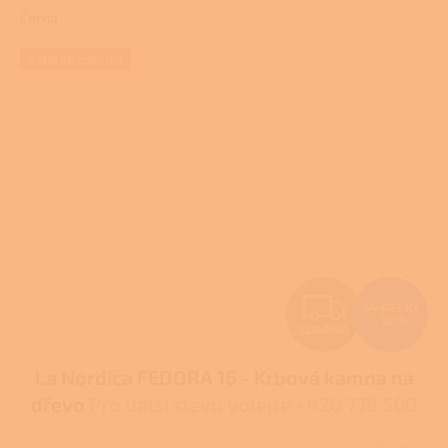
3,9
Černá
z
5
hvězdiček.
+ Dárek zdarma
Z
64 923 Kč
–10 %
ZDARMA
D
La Nordica FEDORA 16 - Krbová kamna na
A
dřevo
Pro další slevu volejte +420 778 500
R
111