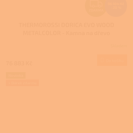
Z
96 104 Kč
–20 %
ZDARMA
D
THERMOROSSI DORICA EVO WOOD
A
METALCOLOR - Kamna na dřevo
R
Skladem
M
Do košíku
76 883 Kč
A
Novinka
+ Dárek zdarma