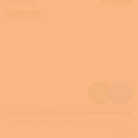
48 884 Kč
A
+ Dárek zdarma
Z
63 440 Kč
–10 %
ZDARMA
D
La Nordica ISOTTA - Krbová kamna na dřevo
A
Pro další slevu volejte +420 778 500 111
R
Skladem
Průměrné