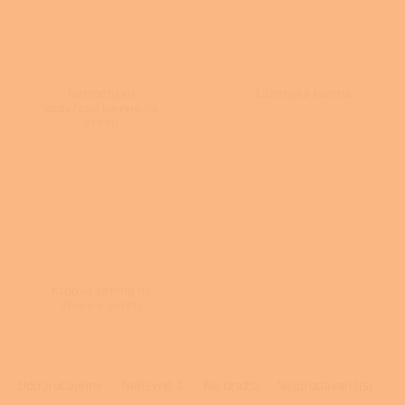
Hermeticky
Lázeňská kamna
uzavřená kamna na
dřevo
Krbová kamna na
dřevo a pelety
Ř
a
Doporučujeme
Nejlevnější
Nejdražší
Nejprodávanější
z