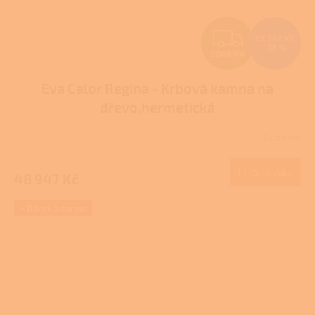
Z
65 262 Kč
–25 %
ZDARMA
D
Eva Calor Regina - Krbová kamna na
A
dřevo,hermetická
R
Skladem
M
Do košíku
48 947 Kč
A
+ Dárek zdarma