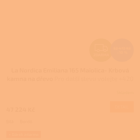
Z
52 472 Kč
–10 %
ZDARMA
D
La Nordica Emiliana 165 Maiolica- Krbová
A
kamna na dřevo
Pro další slevu volejte +420
R
778 500 111
Skladem
M
DETAIL
47 224 Kč
A
Bílá
Bordó
+ Dárek zdarma