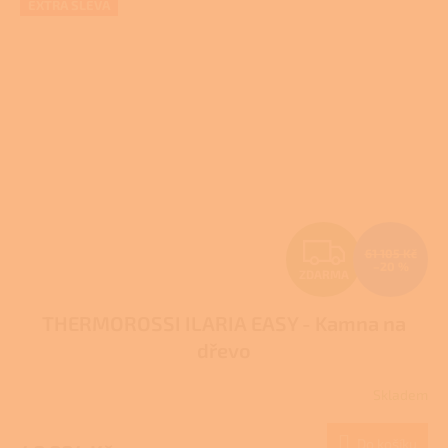
EXTRA SLEVA
Z
61 105 Kč
–20 %
ZDARMA
D
THERMOROSSI ILARIA EASY - Kamna na
A
dřevo
R
Skladem
M
Do košíku