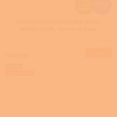
Z
96 104 Kč
–20 %
ZDARMA
D
THERMOROSSI DORICA EVO WOOD
A
METALCOLOR - Kamna na dřevo
R
Skladem
M
Do košíku
76 883 Kč
A
Novinka
+ Dárek zdarma