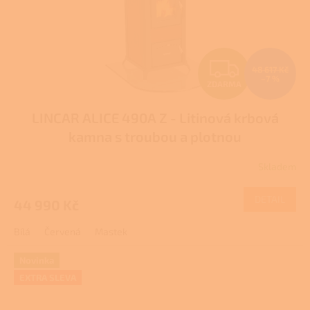
Z
48 617 Kč
–7 %
ZDARMA
D
LINCAR ALICE 490A Z - Litinová krbová
A
kamna s troubou a plotnou
R
Skladem
Průměrné
M
hodnocení
produktu
DETAIL
44 990 Kč
A
je
1,0
Bílá
Červená
Mastek
z
5
hvězdiček.
Novinka
EXTRA SLEVA