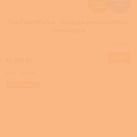
81 686 Kč
–25 %
ZDARMA
D
Eva Calor Marica - Krbová kamna na dřevo,
A
hermetická
R
Skladem
Průměrné
M
hodnocení
produktu
DETAIL
61 265 Kč
A
je
4,0
Bílá
Červená
z
5
hvězdiček.
+ Dárek zdarma