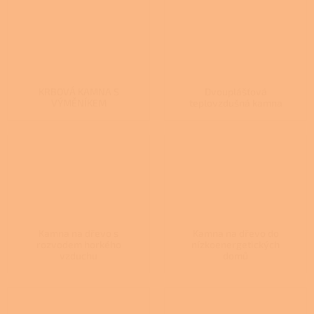
KRBOVÁ KAMNA S
Dvouplášťová
VÝMĚNÍKEM
teplovzdušná kamna
Kamna na dřevo s
Kamna na dřevo do
rozvodem horkého
nízkoenergetických
vzduchu
domů