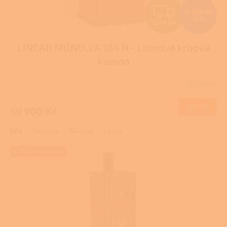
Z
65 605 Kč
–8 %
ZDARMA
D
LINCAR MONELLA 184 N - Litinová krbová
A
kamna
R
Skladem
Průměrné
M
hodnocení
produktu
DETAIL
59 900 Kč
A
je
3,7
Bílá
Červená
Béžová
Černá
z
5
hvězdiček.
+ Dárek zdarma