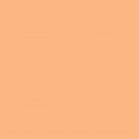
Hermeticky
Lázeňská kamna
uzavřená kamna na
dřevo
Krbová kamna na
dřevo a pelety
Ř
a
Doporučujeme
Nejlevnější
Nejdražší
Nejprodávanější
z