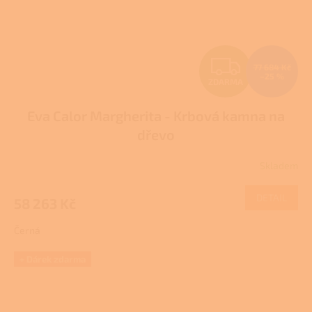
Z
77 684 Kč
–25 %
ZDARMA
D
Eva Calor Margherita - Krbová kamna na
A
dřevo
R
Skladem
M
DETAIL
58 263 Kč
A
Černá
+ Dárek zdarma