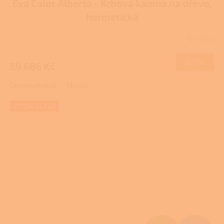
Eva Calor Alberta - Krbová kamna na dřevo,
A
hermetická
R
Skladem
M
DETAIL
59 686 Kč
A
Červenohnědá
Mosaz
EXTRA SLEVA