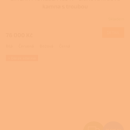
A
kamna s troubou
R
Skladem
M
DETAIL
76 000 Kč
A
Bílá
Červená
Béžová
Černá
+ Dárek zdarma
Z