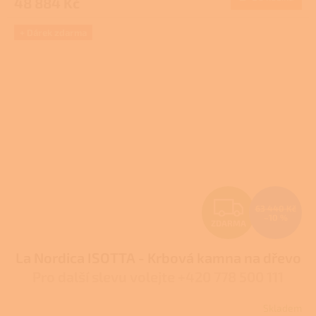
48 884 Kč
A
+ Dárek zdarma
Z
63 440 Kč
–10 %
ZDARMA
D
La Nordica ISOTTA - Krbová kamna na dřevo
A
Pro další slevu volejte +420 778 500 111
R
Skladem
Průměrné