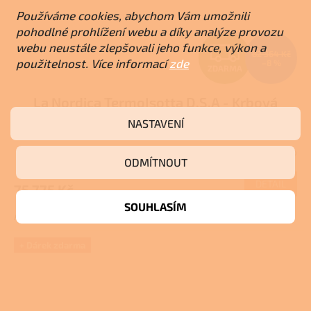
Používáme cookies, abychom Vám umožnili
pohodlné prohlížení webu a díky analýze provozu
Z
webu neustále zlepšovali jeho funkce, výkon a
82 364 Kč
použitelnost. Více informací
zde
–8 %
ZDARMA
D
La Nordica TermoIsotta D.S.A - Krbová
A
kamna na dřevo s teplovodním výměníkem
NASTAVENÍ
R
Pro další slevu volejte +420 778 500 111
Vyprodáno
Průměrné
M
ODMÍTNOUT
hodnocení
produktu
DETAIL
75 775 Kč
A
je
SOUHLASÍM
3,0
Antracit
z
5
hvězdiček.
+ Dárek zdarma