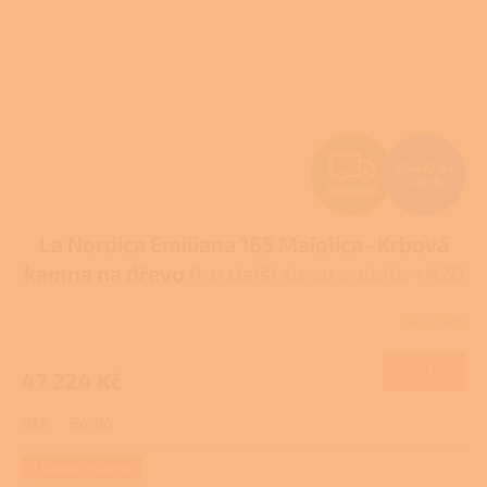
Z
52 472 Kč
–10 %
ZDARMA
D
La Nordica Emiliana 165 Maiolica- Krbová
A
kamna na dřevo
Pro další slevu volejte +420
R
778 500 111
Skladem
M
DETAIL
47 224 Kč
A
Bílá
Bordó
+ Dárek zdarma