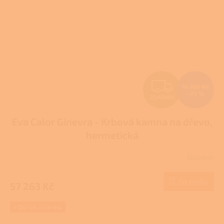
Z
76 350 Kč
–25 %
ZDARMA
D
Eva Calor Ginevra - Krbová kamna na dřevo,
A
hermetická
R
Skladem
M
Do košíku
57 263 Kč
A
+ Dárek zdarma