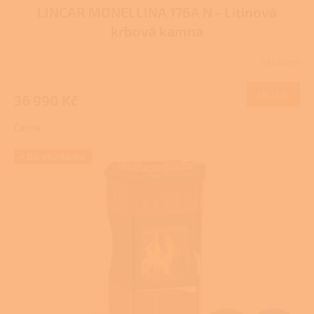
LINCAR MONELLINA 176A N - Litinová
A
krbová kamna
R
Skladem
Průměrné
M
hodnocení
produktu
DETAIL
36 990 Kč
A
je
4,0
Černá
z
5
hvězdiček.
+ Dárek zdarma