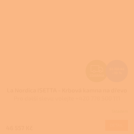
Z
51 731 Kč
–10 %
ZDARMA
D
La Nordica ISETTA - Krbová kamna na dřevo
A
Pro další slevu volejte +420 778 500 111
R
Skladem
Průměrné
M
hodnocení
produktu
DETAIL
46 557 Kč
A
je