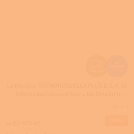
Z
od
67 739 Kč
–10 %
ZDARMA
D
La Nordica TERMOROSSELLA PLUS D.S.A. 16
A
- Krbová kamna na dřevo s teplovodním
R
výměníkem
Pro další slevu volejte +420 778
Skladem
Průměrné
500 111
M
hodnocení
produktu
DETAIL
60 965 Kč
od
A
je
3,0