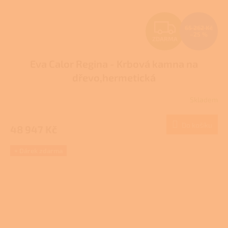
Z
65 262 Kč
–25 %
ZDARMA
D
Eva Calor Regina - Krbová kamna na
A
dřevo,hermetická
R
Skladem
M
Do košíku
48 947 Kč
A
+ Dárek zdarma