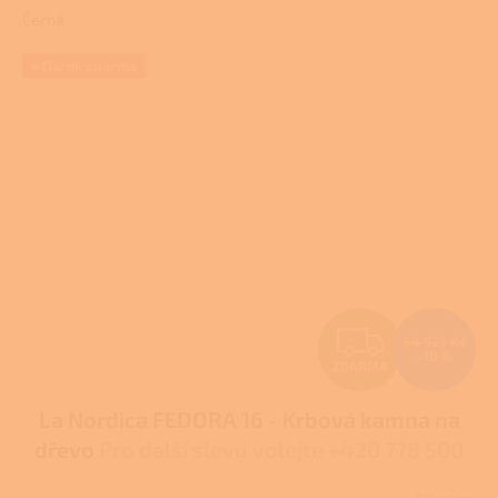
3,9
Černá
z
5
hvězdiček.
+ Dárek zdarma
Z
64 923 Kč
–10 %
ZDARMA
D
La Nordica FEDORA 16 - Krbová kamna na
A
dřevo
Pro další slevu volejte +420 778 500
R
111