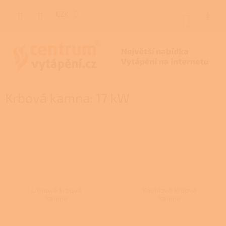
Přejít
na
CZK
NÁKUP
obsah
KOŠÍK
Krbová kamna: 17 kW
Litinová krbová
Kachlová krbová
kamna
kamna