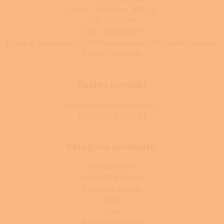
u
Praha - Vršovice, 100 00
IČO: 03119319
DIČ: CZ03119319
Firma je zapsána u C 392044 vedená u Městského soudu v
Praze C 392044.
Rychlý kontakt
info@centrumvytapeni.cz
(+420) 778 500 111
Kategorie produktů:
Krbová kamna
Kuchyňská kamna
Peletová kamna
Krby
Kotle
Tepelná čerpadla