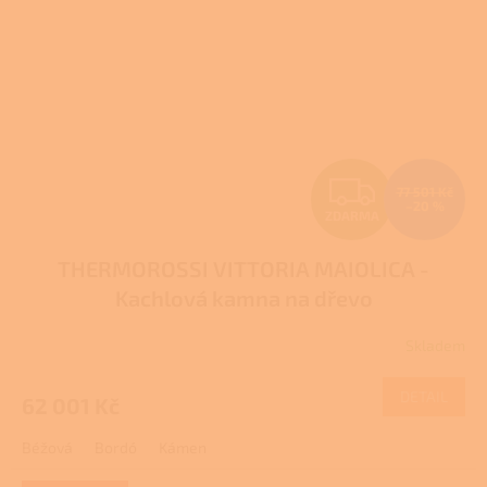
Z
77 501 Kč
–20 %
ZDARMA
D
THERMOROSSI VITTORIA MAIOLICA -
A
Kachlová kamna na dřevo
R
Skladem
M
DETAIL
62 001 Kč
A
Béžová
Bordó
Kámen