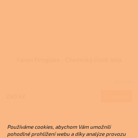
Faren Fireglass - Chemický čistič skla
Skladem
Průměrné
hodnocení
produktu
250 Kč
Do košíku
je
3,7
z
5
hvězdiček.
Používáme cookies, abychom Vám umožnili
pohodlné prohlížení webu a díky analýze provozu