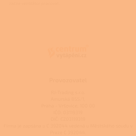
začne ventilátor pracovat.
Z
á
p
a
t
í
Provozovatel
RJ-Trading s.r.o.
Amurská 855/1,
Praha - Vršovice, 100 00
IČO: 03119319
DIČ: CZ03119319
Firma je zapsána u C 392044 vedená u Městského soudu v
Praze C 392044.