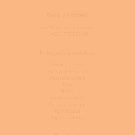
Rychlý kontakt
info@centrumvytapeni.cz
(+420) 778 500 111
Kategorie produktů:
Krbová kamna
Kuchyňská kamna
Peletová kamna
Krby
Kotle
Tepelná čerpadla
Solární systémy
Klimatizace
Topné systémy