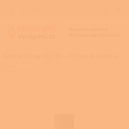
Přejít
na
CZK
NÁKUP
obsah
KOŠÍK
Kratki Koza K6/TF - Krbová kamna
375964
Značka:
KRATKI. PL