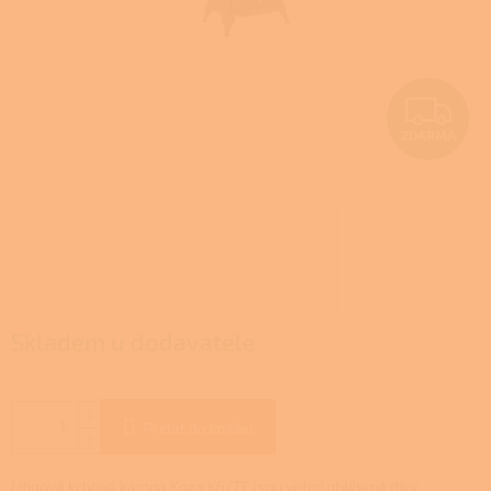
Z
ZDARMA
D
A
R
M
A
Skladem u dodavatele
Přidat do košíku
Litinová krbová kamna Koza K6/TF jsou velmi oblíbená díky