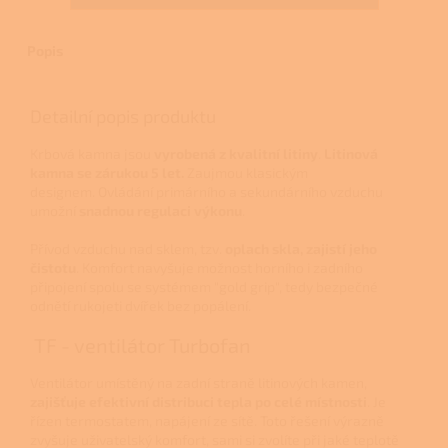
Popis
Detailní popis produktu
Krbová kamna jsou
vyrobená z kvalitní litiny
.
Litinová
kamna se zárukou 5 let.
Zaujmou klasickým
designem.
Ovládání primárního a sekundárního vzduchu
umožní
snadnou regulaci výkonu
.
Přívod vzduchu nad sklem, tzv.
oplach skla, zajistí jeho
čistotu
. Komfort navyšuje možnost horního i zadního
připojení spolu se systémem "gold grip", tedy bezpečné
odnětí rukojeti dvířek bez popálení.
TF - ventilátor Turbofan
Ventilátor umístěný na zadní straně litinových kamen,
zajišťuje efektivní distribuci tepla po celé místnosti
. Je
řízen termostatem, napájení ze sítě. Toto řešení výrazně
zvyšuje uživatelský komfort, sami si zvolíte při jaké teplotě