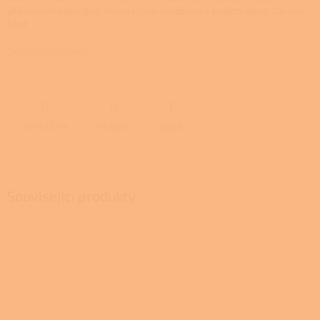
příjemnému designu. Kamna jsou vyrobena z kvalitní litiny. Záruka
5 let.
Detailní informace
ZEPTAT SE
HLÍDAT
SDÍLET
Související produkty