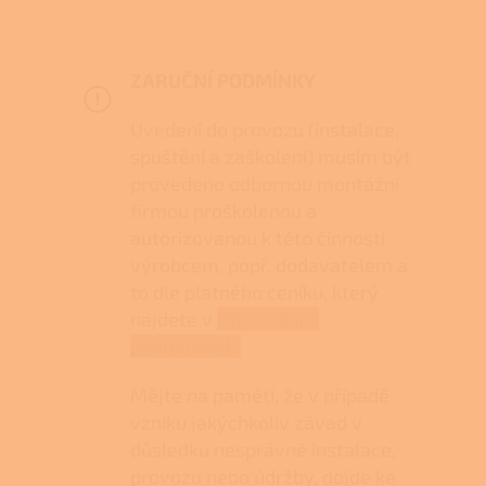
ZARUČNÍ PODMÍNKY
Uvedení do provozu (instalace,
spuštění a zaškolení) musím být
provedeno odbornou montážní
firmou proškolenou a
autorizovanou k této činnosti
výrobcem, popř. dodavatelem a
to dle platného ceníku, který
najdete v
Obchodních
podmínkách.
Mějte na paměti, že v případě
vzniku jakýchkoliv závad v
důsledku nesprávné instalace,
provozu nebo údržby, dojde ke