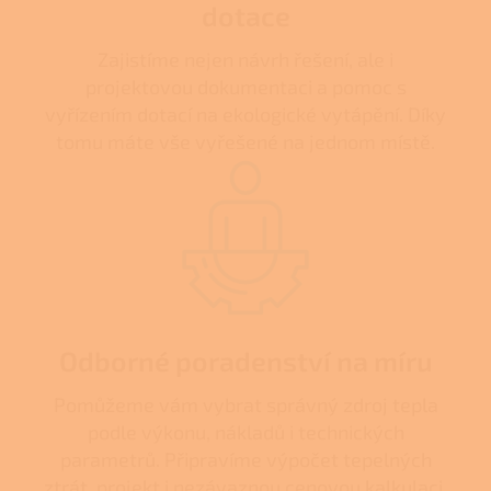
dotace
Zajistíme nejen návrh řešení, ale i
projektovou dokumentaci a pomoc s
vyřízením dotací na ekologické vytápění. Díky
tomu máte vše vyřešené na jednom místě.
Odborné poradenství na míru
Pomůžeme vám vybrat správný zdroj tepla
podle výkonu, nákladů i technických
parametrů. Připravíme výpočet tepelných
ztrát, projekt i nezávaznou cenovou kalkulaci.