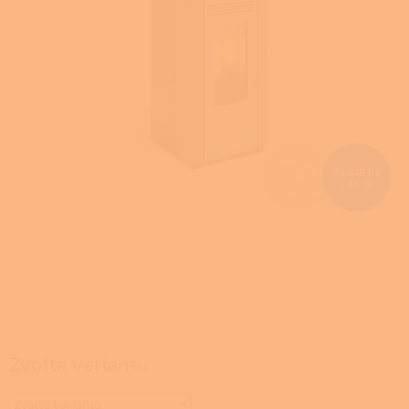
Z
73 318 Kč
–25 %
ZDARMA
D
A
R
M
A
Zvolte variantu