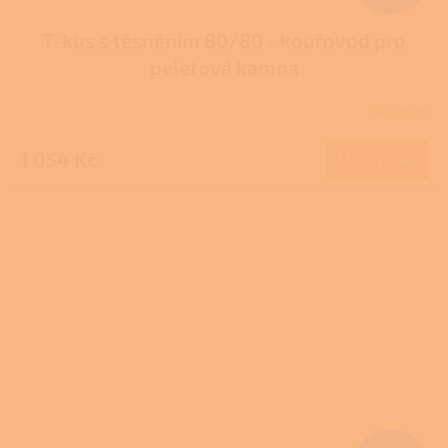
T-kus s těsněním 80/80 - kouřovod pro
peletová kamna
Skladem
Průměrné
hodnocení
produktu
1 054 Kč
Do košíku
je
3,7
z
5
hvězdiček.