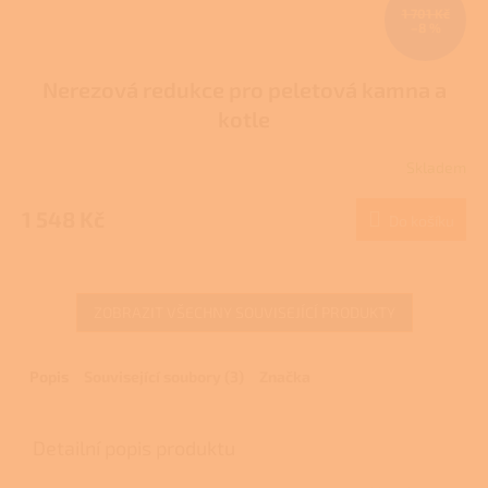
1 701 Kč
–8 %
Nerezová redukce pro peletová kamna a
kotle
Skladem
Průměrné
hodnocení
produktu
1 548 Kč
Do košíku
je
4,0
z
5
ZOBRAZIT VŠECHNY SOUVISEJÍCÍ PRODUKTY
hvězdiček.
Popis
Související soubory (3)
Značka
Detailní popis produktu