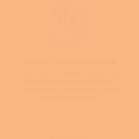
Záruční i pozáruční servis
Prodejem to u nás nekončí – poskytujeme
kompletní servis na všechny dodané
produkty. Postaráme se o dlouhodobý
bezproblémový provoz.
Z
á
p
a