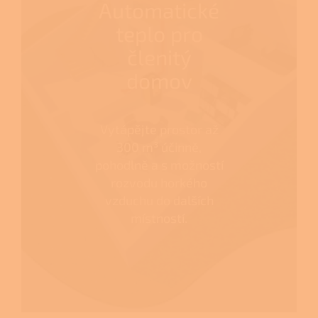
Automatické
teplo pro
členitý
domov
Vytápějte prostor až
300 m³ účinně,
pohodlně a s možností
rozvodu horkého
vzduchu do dalších
místností.