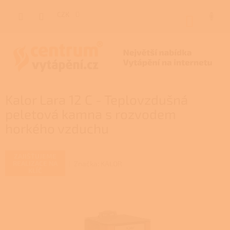
Přejít
na
CZK
NÁKUP
obsah
KOŠÍK
Kalor Lara 12 C - Teplovzdušná
peletová kamna s rozvodem
horkého vzduchu
ZAJIŠŤUJEME
Značka:
KALOR
REALIZACE NA
KLÍČ