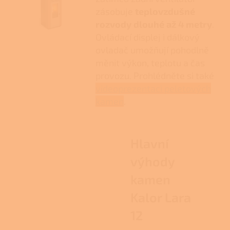
zásobuje
teplovzdušné
rozvody dlouhé až 4 metry
.
Ovládací displej i dálkový
ovladač umožňují pohodlně
měnit výkon, teplotu a čas
provozu. Prohlédněte si také
videoprezentaci peletových
kamen
.
Hlavní
výhody
kamen
Kalor Lara
12