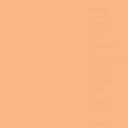
Vytápě
ní až tří
místno
stí
Dva
ventilátory
a
teplovzdušné
rozvody
pomáhají
rozvádět
teplo i
do
členitého
interiéru.
Pohodl