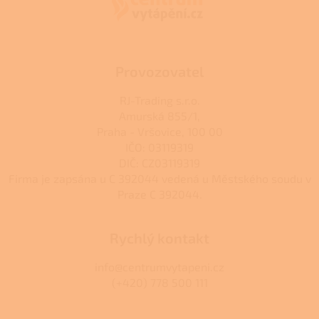
t
í
Provozovatel
RJ-Trading s.r.o.
Amurská 855/1,
Praha - Vršovice, 100 00
IČO: 03119319
DIČ: CZ03119319
Firma je zapsána u C 392044 vedená u Městského soudu v
Praze C 392044.
Rychlý kontakt
info@centrumvytapeni.cz
(+420) 778 500 111