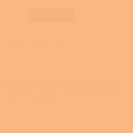
Přidat do košíku
Zdarma od nás dostanete
+ Lavor Ashley 412 - Vysavač na popel
v hodnotě 1 990 Kč
Záruka 7 let na kotlové těleso.
Automatická peletová kamna Kalor
Lara 12 s rozvodem horkého vzduchu jsou ideální pro vytápění
členitého prostoru. Oblíbená jsou také díky efektivnímu spalování
a nízké provozní hladině hluku.
Detailní informace