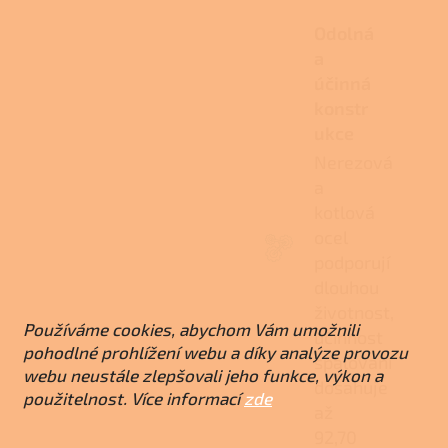
Odolná
a
účinná
konstr
ukce
Nerezová
a
kotlová
ocel
podporují
dlouhou
životnost,
Používáme cookies, abychom Vám umožnili
účinnost
pohodlné prohlížení webu a díky analýze provozu
spalování
webu neustále zlepšovali jeho funkce, výkon a
dosahuje
použitelnost. Více informací
zde
až
92,70