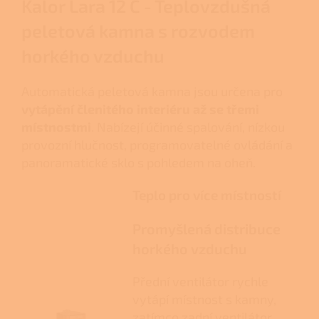
Kalor Lara 12 C - Teplovzdušná
peletová kamna s rozvodem
horkého vzduchu
Automatická peletová kamna jsou určena pro
vytápění členitého interiéru až se třemi
místnostmi
. Nabízejí účinné spalování, nízkou
provozní hlučnost, programovatelné ovládání a
panoramatické sklo s pohledem na oheň.
Teplo pro více místností
Promyšlená distribuce
horkého vzduchu
Přední ventilátor rychle
vytápí místnost s kamny,
zatímco zadní ventilátor