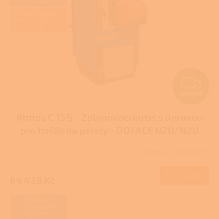
PŘEDEM
ů
p
ZAJIŠŤUJEME
r
REALIZACE NA
KLÍČ
o
d
u
k
t
Z
ů
ZDARMA
D
Atmos C 15 S - Zplynovací kotel s úpravou
A
pro hořák na pelety - DOTACE NZÚ/NZÚ
R
LIGHT
Skladem u dodavatele
M
Do košíku
64 428 Kč
A
DOPRAVA
ZDARMA PŘI
PLATBĚ