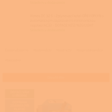
Skladem u dodavatele
Atmos DC 32 S - Zplynovací kotel DŘEVOPLYN s
automatickým zapalování s elektronickou
regulací AC32 - DOTACE NZÚ/NZÚ LIGHT
Skladem u dodavatele
Ř
a
Doporučujeme
Nejlevnější
Nejdražší
Nejprodávanější
z
e
Abecedně
n
í
p
Otevřít filtr
r
o
V
DOTACI VÁM
d
ý
VYŘÍDÍME
u
p
DOPRAVA
k
i
ZDARMA PŘI
t
PLATBĚ
s