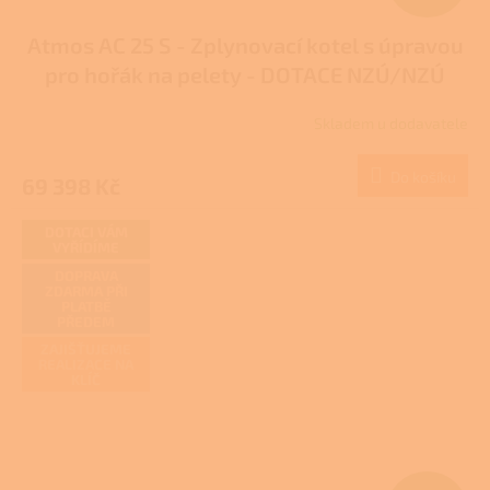
D
Atmos AC 25 S - Zplynovací kotel s úpravou
A
pro hořák na pelety - DOTACE NZÚ/NZÚ
R
LIGHT
Skladem u dodavatele
M
Do košíku
69 398 Kč
A
DOTACI VÁM
VYŘÍDÍME
DOPRAVA
ZDARMA PŘI
PLATBĚ
PŘEDEM
ZAJIŠŤUJEME
REALIZACE NA
KLÍČ