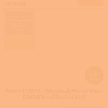
Do košíku
75 854 Kč
DOTACI VÁM
VYŘÍDÍME
DOPRAVA
ZDARMA PŘI
PLATBĚ
PŘEDEM
ZAJIŠŤUJEME
REALIZACE NA
KLÍČ
Z
ZDARMA
D
Atmos DC 18 GD - Zplynovací kotel na dřevo
A
DOKOGEN - NZÚ/NZÚ LIGHT
R
Skladem u dodavatele