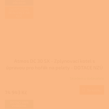
PŘEDEM
ZAJIŠŤUJEME
REALIZACE NA
KLÍČ
Atmos DC 30 SX - Zplynovací kotel s
úpravou pro hořák na pelety - DOTACE NZÚ
Skladem u dodavatele
Do košíku
74 943 Kč
DOTACI VÁM
VYŘÍDÍME