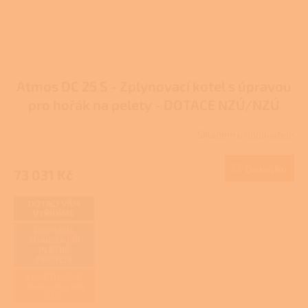
Atmos DC 25 S - Zplynovací kotel s úpravou
pro hořák na pelety - DOTACE NZÚ/NZÚ
LIGHT
Skladem u dodavatele
Do košíku
73 031 Kč
DOTACI VÁM
VYŘÍDÍME
DOPRAVA
ZDARMA PŘI
PLATBĚ
PŘEDEM
ZAJIŠŤUJEME
REALIZACE NA
KLÍČ