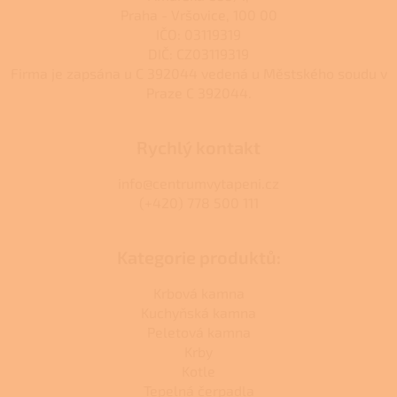
Praha - Vršovice, 100 00
IČO: 03119319
DIČ: CZ03119319
Firma je zapsána u C 392044 vedená u Městského soudu v
Praze C 392044.
Rychlý kontakt
info@centrumvytapeni.cz
(+420) 778 500 111
Kategorie produktů:
Krbová kamna
Kuchyňská kamna
Peletová kamna
Krby
Kotle
Tepelná čerpadla