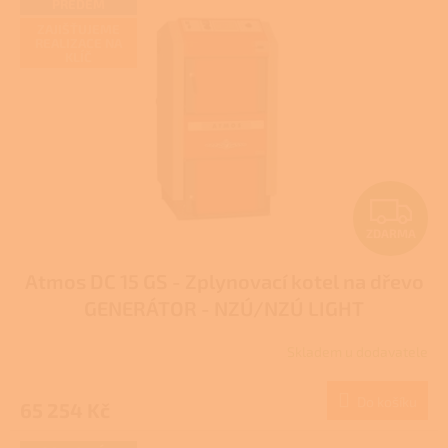
PŘEDEM
ZAJIŠŤUJEME
REALIZACE NA
KLÍČ
Z
ZDARMA
D
Atmos DC 15 GS - Zplynovací kotel na dřevo
A
GENERÁTOR - NZÚ/NZÚ LIGHT
R
Skladem u dodavatele
Průměrné
M
hodnocení
produktu
Do košíku
65 254 Kč
A
je
3,3