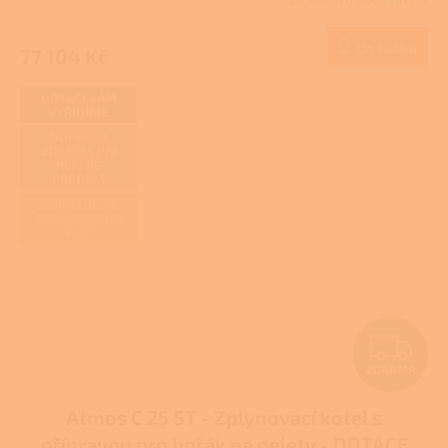
M
Do košíku
77 104 Kč
A
DOTACI VÁM
VYŘÍDÍME
DOPRAVA
ZDARMA PŘI
PLATBĚ
PŘEDEM
ZAJIŠŤUJEME
REALIZACE NA
KLÍČ
Z
ZDARMA
D
Atmos C 25 ST - Zplynovací kotel s
A
přípravou pro hořák na pelety - DOTACE