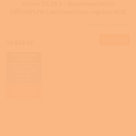
Atmos DC 25 S - Zplynovací kotel
DŘEVOPLYN s elektronickou regulací ACD
04 - DOTACE NZÚ/NZÚ LIGHT
Skladem u dodavatele
Do košíku
78 842 Kč
DOTACI VÁM
VYŘÍDÍME
DOPRAVA
ZDARMA PŘI
PLATBĚ
PŘEDEM
ZAJIŠŤUJEME
REALIZACE NA
KLÍČ