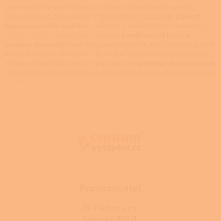
r
peletkami? Anebo chcete kotel, kde je možné kombinovat jak
v
palivové dřevo, tak i pelety? V této kategorii naleznete
úsporné
k
zplynovací kotle na dřevo
tradičních a osvědčených značek
Atmos
,
y
Viadrus
,
Verner
nebo
Dakon
, ale také
kombinované kotle s
v
vysokou účinností
, které mají speciální hořák, který umožňuje topit
ý
kromě kusového dřeva i čím dál oblíbenějšími dřevěnými peletami.
p
Můžete si také zvolit, jestli je pro vás lepší
přikládat do kotle ručně
,
i
nebo jestli raději připlatíte a zvolíte komfortnější
automatický kotel
s
na dřevo
.
u
Z
á
p
a
t
í
Provozovatel
RJ-Trading s.r.o.
Amurská 855/1,