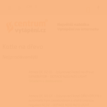
Přejít
na
CZK
NÁKUP
obsah
KOŠÍK
Kotle na dřevo
Nejprodávanější
Atmos DC 32 GS - Zplynovací kotel na dřevo
GENERÁTOR - DOTACE NZÚ/NZÚ LIGHT
Skladem u dodavatele
Atmos DC 40 SX - Zplynovací kotel DŘEVOPLYN s
automatickým zapalováním s elektronickou
regulací AC32 - DOTACE NZÚ/NZÚ LIGHT