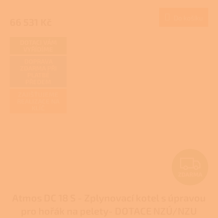
M
Do košíku
66 531 Kč
A
DOTACI VÁM
VYŘÍDÍME
DOPRAVA
ZDARMA PŘI
PLATBĚ
PŘEDEM
ZAJIŠŤUJEME
REALIZACE NA
KLÍČ
Z
ZDARMA
D
Atmos DC 18 S - Zplynovací kotel s úpravou
A
pro hořák na pelety- DOTACE NZÚ/NZU