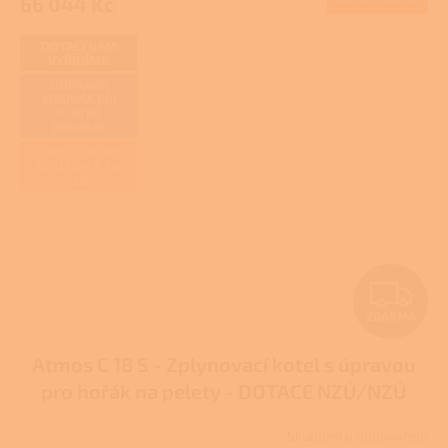
66 044 Kč
je
3,9
z
DOTACI VÁM
VYŘÍDÍME
5
hvězdiček.
DOPRAVA
ZDARMA PŘI
PLATBĚ
PŘEDEM
ZAJIŠŤUJEME
REALIZACE NA
KLÍČ
Z
ZDARMA
D
Atmos C 18 S - Zplynovací kotel s úpravou
A
pro hořák na pelety - DOTACE NZÚ/NZÚ
R
LIGHT
Skladem u dodavatele