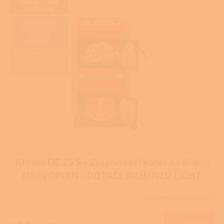
z
DOTACI VÁM
VYŘÍDÍME
5
hvězdiček.
DOPRAVA
ZDARMA PŘI
PLATBĚ
PŘEDEM
ZAJIŠŤUJEME
REALIZACE NA
KLÍČ
Atmos DC 25 S - Zplynovací kotel na dřevo
DŘEVOPLYN - DOTACE NZÚ/NZÚ LIGHT
Skladem u dodavatele
Průměrné
hodnocení
produktu
Do košíku