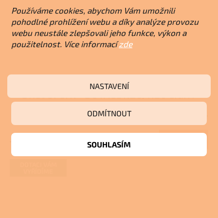
Používáme cookies, abychom Vám umožnili
pohodlné prohlížení webu a díky analýze provozu
webu neustále zlepšovali jeho funkce, výkon a
použitelnost. Více informací
zde
Atmos DC 32 S - Zplynovací kotel na dřevo
NASTAVENÍ
DŘEVOPLYN - DOTACE NZÚ/NZÚ LIGHT
ODMÍTNOUT
Skladem u dodavatele
Průměrné
hodnocení
produktu
Do košíku
73 154 Kč
SOUHLASÍM
je
4,0
z
DOTACI VÁM
VYŘÍDÍME
5
hvězdiček.