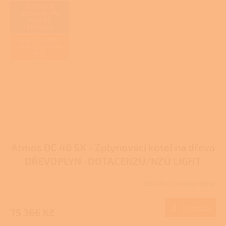
DOPRAVA
ZDARMA PŘI
PLATBĚ
PŘEDEM
ZAJIŠŤUJEME
REALIZACE NA
KLÍČ
Atmos DC 40 SX - Zplynovací kotel na dřevo
DŘEVOPLYN -DOTACENZÚ/NZÚ LIGHT
Skladem u dodavatele
Do košíku
75 366 Kč