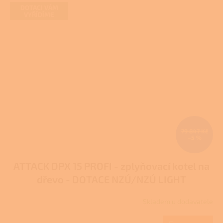
DOTACI VÁM
VYŘÍDÍME
79 847 Kč
–5 %
ATTACK DPX 15 PROFI - zplyňovací kotel na
dřevo - DOTACE NZÚ/NZÚ LIGHT
Skladem u dodavatele