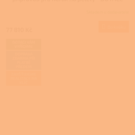
R
NZÚ/NZÚ LIGHT
Skladem u dodavatele
M
Do košíku
77 810 Kč
A
DOTACI VÁM
VYŘÍDÍME
DOPRAVA
ZDARMA PŘI
PLATBĚ
PŘEDEM
ZAJIŠŤUJEME
REALIZACE NA
KLÍČ