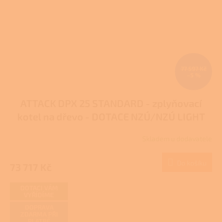
77 597 Kč
–5 %
ATTACK DPX 25 STANDARD - zplyňovací
kotel na dřevo - DOTACE NZÚ/NZÚ LIGHT
Skladem u dodavatele
Průměrné
hodnocení
produktu
Do košíku
73 717 Kč
je
4,0
z
DOTACI VÁM
VYŘÍDÍME
5
hvězdiček.
DOPRAVA
ZDARMA PŘI
PLATBĚ