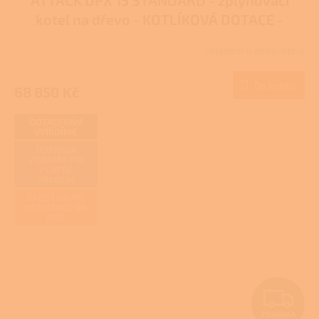
kotel na dřevo - KOTLÍKOVÁ DOTACE -
DÁREK
Skladem u dodavatele
Do košíku
68 850 Kč
DOTACI VÁM
VYŘÍDÍME
DOPRAVA
ZDARMA PŘI
PLATBĚ
PŘEDEM
ZAJIŠŤUJEME
REALIZACE NA
KLÍČ
Z
ZDARMA