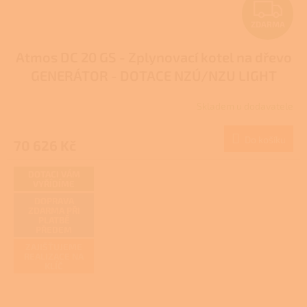
Z
ZDARMA
D
Atmos DC 20 GS - Zplynovací kotel na dřevo
A
GENERÁTOR - DOTACE NZÚ/NZU LIGHT
R
Skladem u dodavatele
Průměrné
M
hodnocení
produktu
Do košíku
70 626 Kč
A
je
3,6
z
DOTACI VÁM
VYŘÍDÍME
5
hvězdiček.
DOPRAVA
ZDARMA PŘI
PLATBĚ
PŘEDEM
ZAJIŠŤUJEME
REALIZACE NA
KLÍČ