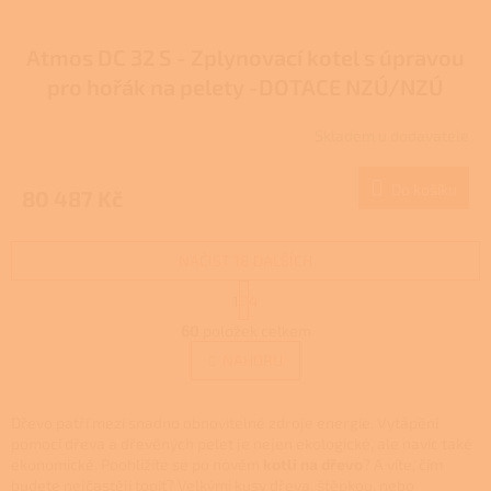
Atmos DC 32 S - Zplynovací kotel s úpravou
pro hořák na pelety -DOTACE NZÚ/NZÚ
LIGHT
Skladem u dodavatele
Do košíku
80 487 Kč
NAČÍST 18 DALŠÍCH
S
1
4
t
O
r
60
položek celkem
v
á
l
NAHORU
n
á
k
d
o
v
a
Dřevo patří mezi snadno obnovitelné zdroje energie. Vytápění
á
c
pomocí dřeva a dřevěných pelet je nejen ekologické, ale navíc také
n
í
ekonomické. Poohlížíte se po novém
kotli na dřevo
? A víte, čím
í
p
budete nejčastěji topit? Velkými kusy dřeva, štěpkou, nebo