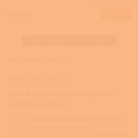
4 250 Kč
Do košíku
ZOBRAZIT VŠECHNY SOUVISEJÍCÍ PRODUKTY
Popis
Související soubory (2)
Detailní popis produktu
ABX Britania K kachlový sokl -
kachlová kamna
Elegantní
kachlová kamna s litinovým čelem
jsou vhodná pro vytápění obytných i
společenských místností. Nabízejí
výkon 3,5–9