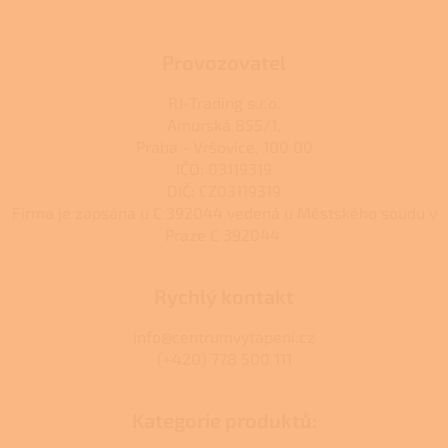
Provozovatel
RJ-Trading s.r.o.
Amurská 855/1,
Praha - Vršovice, 100 00
IČO: 03119319
DIČ: CZ03119319
Firma je zapsána u C 392044 vedená u Městského soudu v
Praze C 392044.
Rychlý kontakt
info@centrumvytapeni.cz
(+420) 778 500 111
Kategorie produktů: