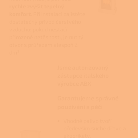
rychle zvýšit tepelný
komfort
. Při instalaci zajistěte
dostatečný přívod čerstvého
vzduchu; pokud nestačí
přirozené netěsnosti, je nutný
otvor s průřezem alespoň 2
dm².
Jsme autorizovaný
zástupce italského
výrobce ABX
Garantujeme správné
používání a péči
Vhodné palivo tvoří
především suché dřevo a
ekobrikety.