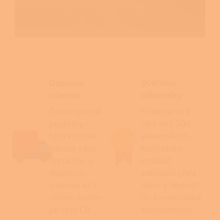
Doprava
Ověřeno
zdarma
zákazníky
Žádné skryté
Přidejte se k
poplatky –
více než 500
tato krbová
zákazníkům,
kamna vám
kteří tento
doručíme s
produkt
dopravou
zakoupili před
zdarma až k
vámi a hodnotí
vašim dveřím
ho s maximální
po celé ČR.
spokojeností.