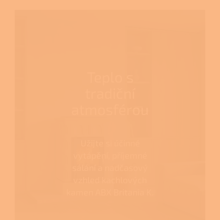
Teplo s
tradiční
atmosférou
Užijte si účinné
vytápění, příjemné
sálání a nadčasový
vzhled kachlových
kamen ABX Britania K.