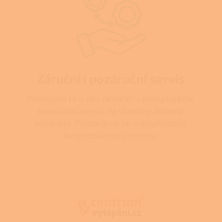
Záruční i pozáruční servis
Prodejem to u nás nekončí – poskytujeme
kompletní servis na všechny dodané
produkty. Postaráme se o dlouhodobý
bezproblémový provoz.
Z
á
p
a
t
í