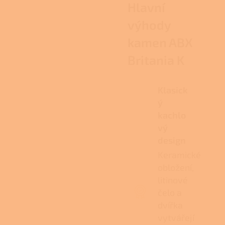
Hlavní
výhody
kamen ABX
Britania K
Klasick
ý
kachlo
vý
design
Keramické
obložení,
litinové
čelo a
dvířka
vytvářejí