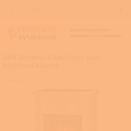
Přejít
na
CZK
NÁKUP
obsah
KOŠÍK
ABX Britania K kachlový sokl -
kachlová kamna
Značka:
ABX