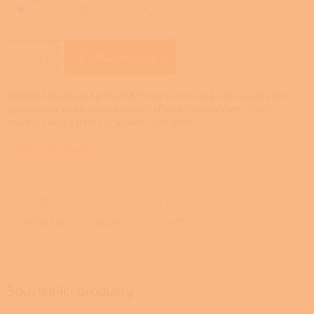
Přidat do košíku
Oblíbená kachlová kamna ABX jsou konstruována převážně pro
spalování dřeva a ekobriket prohořívajícím systémem, který
zaručuje velice dobré spalovací podmínky.
Detailní informace
ZEPTAT SE
HLÍDAT
SDÍLET
Související produkty