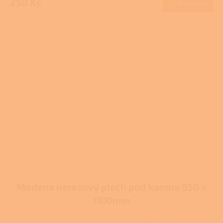
250 Kč
Do košíku
je
3,7
z
5
hvězdiček.
Modena nerezový plech pod kamna 850 x
1100mm
Skladem u dodavatele