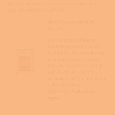
kW
, účinnost 81 % a možnost horního nebo
zadního napojení kouřovodu.
Účinné teplo pro váš
domov
Kamna spalují
dřevo a
ekobrikety
prohořívajícím
systémem s velmi dobrými
spalovacími podmínkami.
Konvekční vytápění rychle
ohřívá vzduch, zatímco
keramický plášť a prosklená
dvířka přispívají k
příjemnému
sálavému
teplu
.