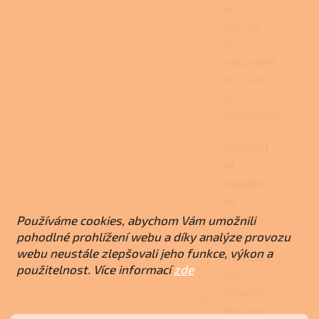
se
ohřívá
a
následně
se vrací
do
místnosti.
Variabil
ní
napoje
ní
kouřov
Používáme cookies, abychom Vám umožnili
odu
pohodlné prohlížení webu a díky analýze provozu
webu neustále zlepšovali jeho funkce, výkon a
Kamna
použitelnost. Více informací
zde
lze
připojit
horním