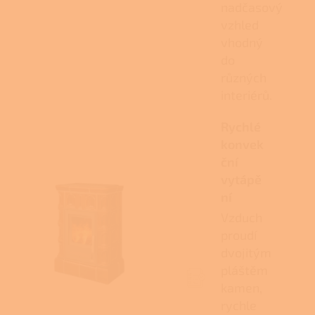
nadčasový
vzhled
vhodný
do
různých
interiérů.
Rychlé
konvek
ční
vytápě
ní
Vzduch
proudí
dvojitým
pláštěm
kamen,
rychle