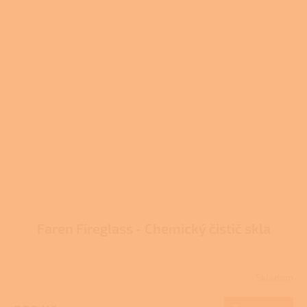
Faren Fireglass - Chemický čistič skla
Skladem
Průměrné
hodnocení
produktu