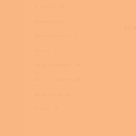
Keramická
71
Průmě
hodno
Litina s kachlemi
8
produ
42 
je
5,0
Litina s keramikou
8
z
5
Litinová
6
hvězdi
Litinová keramická
20
Litinová s kachlemi
21
Litinová s mastkem
1
Ocelová
2