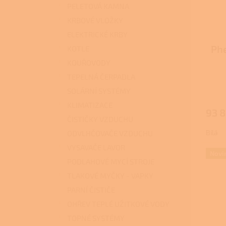
PELETOVÁ KAMNA
KRBOVÉ VLOŽKY
ELEKTRICKÉ KRBY
Phe
KOTLE
KOUŘOVODY
TEPELNÁ ČERPADLA
SOLÁRNÍ SYSTÉMY
KLIMATIZACE
93 8
ČISTIČKY VZDUCHU
Bílá
ODVLHČOVAČE VZDUCHU
VYSAVAČE LAVOR
Novi
PODLAHOVÉ MYCÍ STROJE
TLAKOVÉ MYČKY - VAPKY
PARNÍ ČISTIČE
OHŘEV TEPLÉ UŽITKOVÉ VODY
TOPNÉ SYSTÉMY