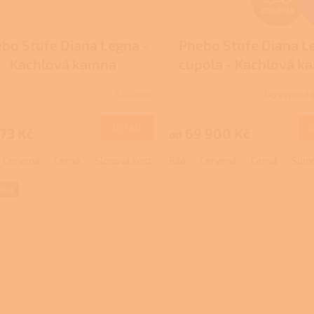
ZDARMA
D
bo Stufe Diana Legna -
Phebo Stufe Diana L
A
Kachlová kamna
cupola - Kachlová k
R
Skladem
Do vyprodá
DETAIL
73 Kč
69 900 Kč
od
A
Červená
Černá
Slonová kost
Bílá
Červená
Černá
Slon
nka