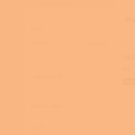
PŘÍSLUŠENSTVÍ
Phe
Cena
34871
Kč
147155
Kč
79 2
Bílá
Na skladě
73
Novi
Celkový výkon
8 kW
2