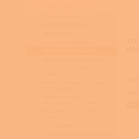
s
o
n
p
d
KATEGORIE PRODUKTŮ
e
r
u
l
Kamna a kotle s instalací
o
k
KUCHYŇSKÉ SPORÁKY
d
t
KRBOVÁ KAMNA
u
ů
THE
k
Litinová krbová kamna
t
MAI
Kachlová krbová kamna
ů
KRBOVÁ KAMNA S VÝMĚNÍKEM
Dvouplášťová teplovzdušná
kamna
64 1
Kamna na dřevo s rozvodem
horkého vzduchu
Béžov
Kamna na dřevo do
nízkoenergetických domů
Novi
Hermeticky uzavřená kamna na
dřevo
Lázeňská kamna
Krbová kamna na dřevo a pelety