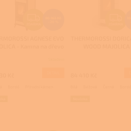
Z
Z
80 163 Kč
10
–20 %
ZDARMA
ZDARMA
D
D
RMOROSSI AGNESE EVO
THERMOROSSI DORIC
A
A
OLICA - Kamna na dřevo
WOOD MAJOLICA 
R
R
s troubou
Kachlová kamna na 
Skladem
M
DETAIL
30 Kč
84 410 Kč
A
A
á
Bordó
Přírodní kámen
Bílá
Béžová
Černá
Bord
nka
Novinka