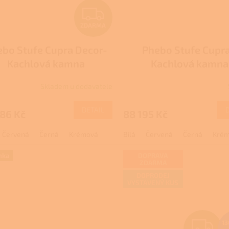
Z
ZDARMA
D
bo Stufe Cupra Decor-
Phebo Stufe Cupra
A
Kachlová kamna
Kachlová kamna
R
Skladem u dodavatele
M
DETAIL
86 Kč
88 195 Kč
A
Červená
Černá
Krémová
Bílá
Červená
Černá
Kré
nka
DOPRAVA
ZDARMA
DOPRODEJ
VYSTAVENÝ KUS
Z
13