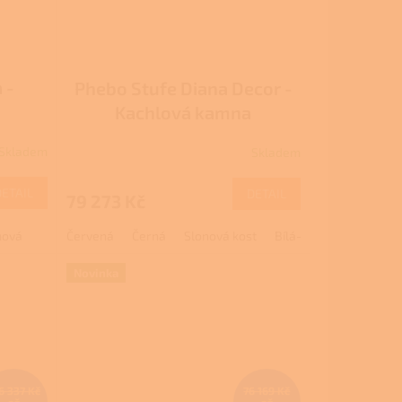
 -
Phebo Stufe Diana Decor -
Kachlová kamna
Skladem
Skladem
DETAIL
DETAIL
79 273 Kč
mová
Červená
Černá
Slonová kost
Bílá-zelená
Bílá s
Novinka
6 337 Kč
76 169 Kč
až