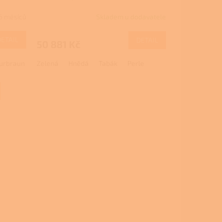
R
W
6 měsíců
Skladem u dodavatele
Průměrné
M
hodnocení
produktu
DETAIL
DETAIL
50 881 Kč
A
je
3,0
urbraun
Zelená
Hnědá
Tabák
Perle
z
5
hvězdiček.