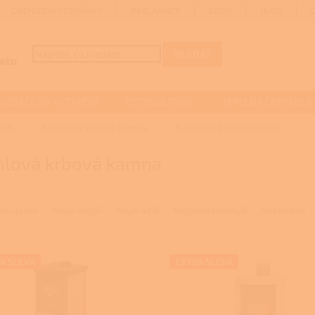
OBCHODNÍ PODMÍNKY
REKLAMACE
GDPR
BLOG
HLEDAT
DOTACE NA VYTÁPĚNÍ
FOTOVOLTAIKA
TEPELNÁ ČERPADLA
MNA
Kachlová krbová kamna
Kachlová krbová kamna
hlová krbová kamna
učujeme
Nejlevnější
Nejdražší
Nejprodávanější
Abecedně
A SLEVA
EXTRA SLEVA