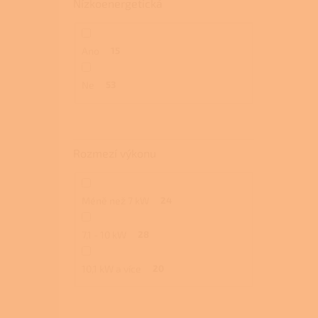
Nízkoenergetická
Ano
15
Ne
53
Rozmezí výkonu
Méně než 7 kW
24
7,1 - 10 kW
28
10,1 kW a více
20