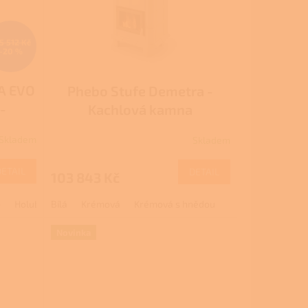
5 512 Kč
–20 %
A EVO
Phebo Stufe Demetra -
-
Kachlová kamna
dřevo
Skladem
Skladem
M
DETAIL
DETAIL
103 843 Kč
ó
Holubí šeď
Bílá
Krémová
Krémová s hnědou
Novinka