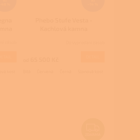
až
–48 %
–14 %
egna
Phebo Stufe Vesta -
amna
Kachlová kamna
ní zásob
Do vyprodání zásob
M
DETAIL
DETAIL
65 500 Kč
od
ová kost
Bíla - bordó
Bílá
Červená
Černá
Slonová kost
Terakota
Z
ZDARMA