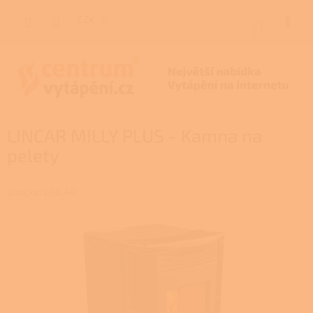
Přejít
na
CZK
NÁKUP
obsah
KOŠÍK
LINCAR MILLY PLUS - Kamna na
pelety
Značka:
LINCAR