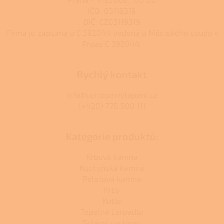
IČO: 03119319
DIČ: CZ03119319
Firma je zapsána u C 392044 vedená u Městského soudu v
Praze C 392044.
Rychlý kontakt
info@centrumvytapeni.cz
(+420) 778 500 111
Kategorie produktů:
Krbová kamna
Kuchyňská kamna
Peletová kamna
Krby
Kotle
Tepelná čerpadla
Solární systémy