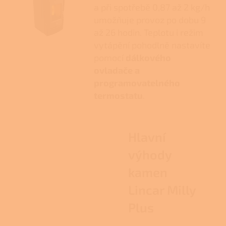
a při spotřebě 0,87 až 2 kg/h
umožňuje provoz po dobu 9
až 26 hodin. Teplotu i režim
vytápění pohodlně nastavíte
pomocí
dálkového
ovladače a
programovatelného
termostatu
.
Hlavní
výhody
kamen
Lincar Milly
Plus