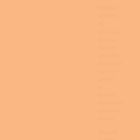
Vysoká
účinno
st
Účinnost
88,6 až
92,4 %
pomáhá
efektivně
využít
pelety
a
omezit
zbytečnou
spotřebu
paliva.
Dlouhý
autono