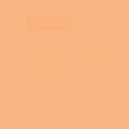
Přidat do košíku
Zdarma od nás dostanete
+ Lavor Ashley 412 - Vysavač na popel
v hodnotě 1 990 Kč
Peletová kamna
Lincar Milly Plus s nominálním výkonem 9,6
kW
se vyznačují mimořádně vysokou účinností až 92,4 % a nízkou
spotřebou paliva. Jsou vybavena litinovým hořákem, ocelovým
výměníkem, dálkovým ovládáním a zásobníkem na 18 kg pelet, který
zajišťuje autonomní provoz po dobu 9 až 26 hodin.
Detailní informace