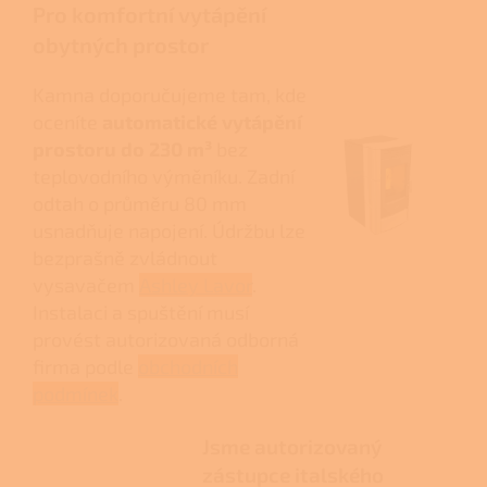
Pro komfortní vytápění
obytných prostor
Kamna doporučujeme tam, kde
oceníte
automatické vytápění
prostoru do 230 m³
bez
teplovodního výměníku. Zadní
odtah o průměru 80 mm
usnadňuje napojení. Údržbu lze
bezprašně zvládnout
vysavačem
Ashley Lavor
.
Instalaci a spuštění musí
provést autorizovaná odborná
firma podle
obchodních
podmínek
.
Jsme autorizovaný
zástupce italského