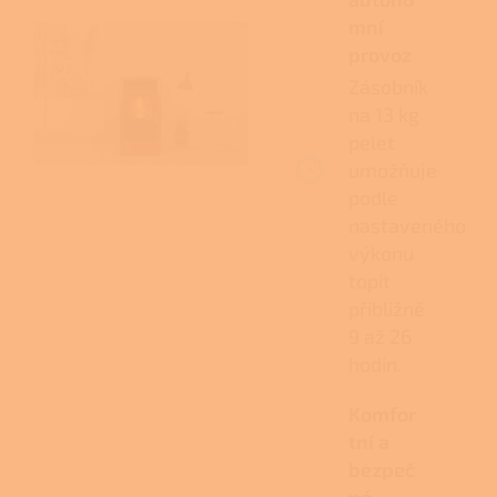
mní
provoz
Zásobník
na 13 kg
pelet
umožňuje
podle
nastaveného
výkonu
topit
přibližně
9 až 26
hodin.
Komfor
tní a
bezpeč