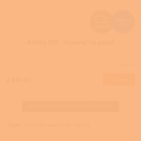
Z
3 289 Kč
–10 %
ZDARMA
D
Ashley 901 - Vysavač na popel
A
R
Skladem
M
2 950 Kč
Do košíku
A
ZOBRAZIT VŠECHNY SOUVISEJÍCÍ PRODUKTY
Popis
Související soubory (4)
Značka