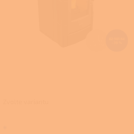
Z
82 981 Kč
–39 %
ZDARMA
D
A
R
M
A
Zvolte variantu