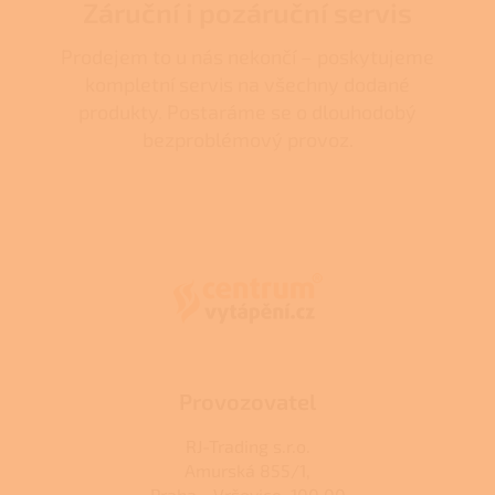
Záruční i pozáruční servis
Prodejem to u nás nekončí – poskytujeme
kompletní servis na všechny dodané
produkty. Postaráme se o dlouhodobý
bezproblémový provoz.
Z
á
p
a
t
í
Provozovatel
RJ-Trading s.r.o.
Amurská 855/1,
Praha - Vršovice, 100 00