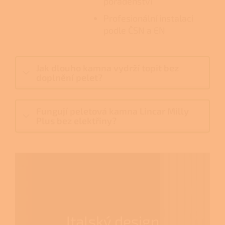
poradenství
Profesionální instalaci
podle ČSN a EN
Jak dlouho kamna vydrží topit bez
doplnění pelet?
Fungují peletová kamna Lincar Milly
Plus bez elektřiny?
Italský design