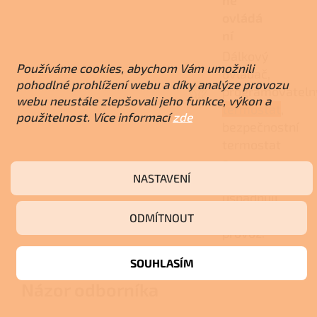
né
ovládá
ní
Dálkový
Používáme cookies, abychom Vám umožnili
ovladač,
pohodlné prohlížení webu a díky analýze provozu
programovateln
webu neustále zlepšovali jeho funkce, výkon a
termostat
,
použitelnost. Více informací
zde
bezpečnostní
termostat
a
NASTAVENÍ
pressostat
usnadňují
bezpečný
ODMÍTNOUT
provoz.
SOUHLASÍM
Názor odborníka