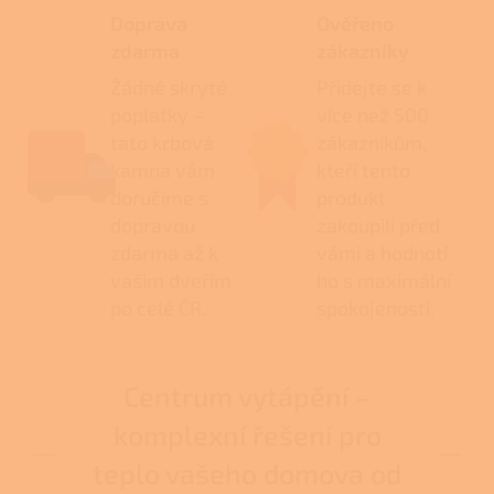
Doprava
Ověřeno
zdarma
zákazníky
Žádné skryté
Přidejte se k
poplatky –
více než 500
tato krbová
zákazníkům,
kamna vám
kteří tento
doručíme s
produkt
dopravou
zakoupili před
zdarma až k
vámi a hodnotí
vašim dveřím
ho s maximální
po celé ČR.
spokojeností.
Centrum vytápění –
komplexní řešení pro
teplo vašeho domova od