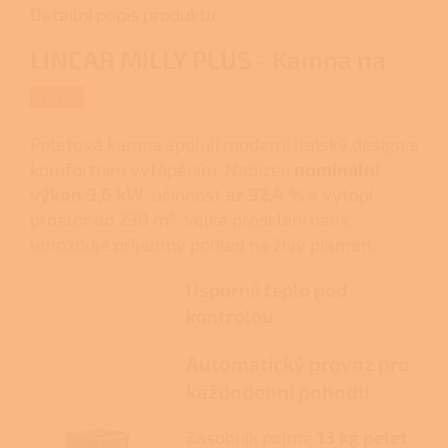
Detailní popis produktu
LINCAR MILLY PLUS - Kamna na
pelety
Peletová kamna spojují moderní italský design s
komfortním vytápěním. Nabízejí
nominální
výkon 9,6 kW
, účinnost až
92,4 %
a vytopí
prostor do 230 m³. Velké prosklení navíc
umožňuje příjemný pohled na živý plamen.
Úsporné teplo pod
kontrolou
Automatický provoz pro
každodenní pohodlí
Zásobník pojme
13 kg pelet