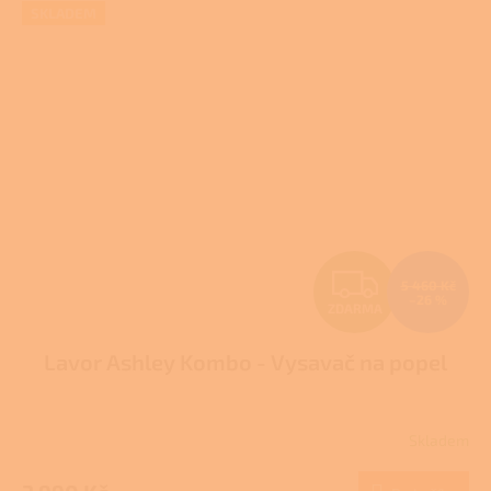
SKLADEM
Z
5 460 Kč
–26 %
ZDARMA
D
Lavor Ashley Kombo - Vysavač na popel
A
R
Skladem
Průměrné
M
hodnocení
produktu