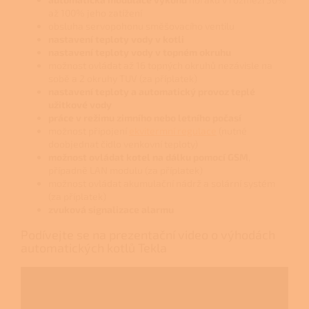
až 100% jeho zatížení
obsluha servopohonu směšovacího ventilu
nastavení teploty vody v kotli
nastavení teploty vody v topném okruhu
možnost ovládat až 16 topných okruhů nezávisle na
sobě a 2 okruhy TUV (za příplatek)
nastavení teploty a automatický provoz teplé
užitkové vody
práce v režimu zimního nebo letního počasí
možnost připojení
ekvitermní regulace
(nutné
doobjednat čidlo venkovní teploty)
možnost ovládat kotel na dálku pomocí GSM
,
případně LAN modulu (za příplatek)
možnost ovládat akumulační nádrž a solární systém
(za příplatek)
zvuková signalizace alarmu
Podívejte se na prezentační video o výhodách
automatických kotlů Tekla