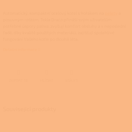
Automatický, kompaktní ocelový kotel s hořákem na
pelety
a
posuvným roštem. Tekla Draco přináší svým uživatelům
potřebné úspory paliva, zvyšují komfort obsluhy a v neposlední
řadě, díky kvalitě použitých materiálů, zajišťují spolehlivé
fungování Vašeho kotle po dlouhá léta.
Detailní informace
ZEPTAT SE
HLÍDAT
SDÍLET
Související produkty