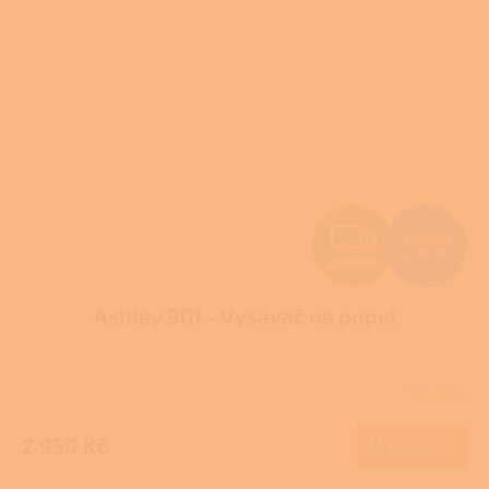
Z
3 289 Kč
–10 %
ZDARMA
D
Ashley 901 - Vysavač na popel
A
R
Skladem
M
2 950 Kč
Do košíku
A