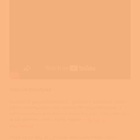
ZARUČNÍ PODMÍNKY
Uvedení do provozu (instalace, spuštění a zaškolení) musím
být provedeno odbornou montážní firmou proškolenou a
autorizovanou k této činnosti výrobcem, popř. dodavatelem a
to dle platného ceníku, který najdete v
Obchodních
podmínkách.
Mějte na paměti, že v případě vzniku jakýchkoliv závad