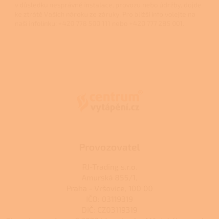
v důsledku nesprávné instalace, provozu nebo údržby, dojde
ke ztrátě Vašich nároku ze záruky. Pro bližší info volejte na
naši infolinku: +420 778 500 111 nebo +420 777 285 001.
Z
á
p
a
t
í
Provozovatel
RJ-Trading s.r.o.
Amurská 855/1,
Praha - Vršovice, 100 00
IČO: 03119319
DIČ: CZ03119319