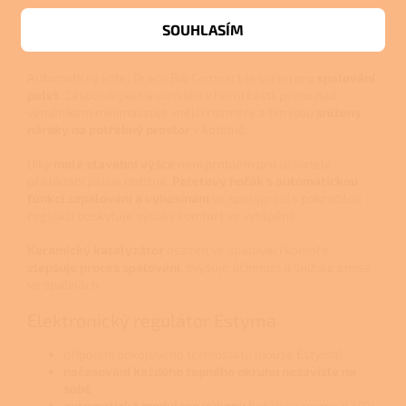
Automatický kompaktní ocelový kotel s hořákem na
pelety
a
SOUHLASÍM
posuvným roštem.
Automatický kotel Draco Bio Compact je určen pro
spalování
pelet
. Zásobník paliva umístěn v horní části, přímo nad
výměníkem minimalizuje vnější rozměry a tím jsou
sníženy
nároky na potřebný prostor
v kotelně.
Díky
malé stavební výšce
není problém pro uživatele
přikládání paliva obtížné.
Peletový hořák s automatickou
funkcí zapalování a vyhasínání
ve spolupráci s pokročilou
regulací poskytuje vysoký komfort ve vytápění.
Keramický katalyzátor
osazen ve spalovací komoře
zlepšuje proces spalování
, zvyšuje účinnost a snižuje emise
ve spalinách.
Elektronický regulátor Estyma
připojení pokojového termostatu (pouze Estyma)
načasování každého topného okruhu nezávisle na
sobě
automatická modulace výkonu
hořáku v rozmezí 30%