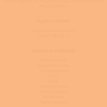
Firma je zapsána u C 392044 vedená u Městského soudu v
Praze C 392044.
Rychlý kontakt
info@centrumvytapeni.cz
(+420) 778 500 111
Kategorie produktů:
Krbová kamna
Kuchyňská kamna
Peletová kamna
Krby
Kotle
Tepelná čerpadla
Solární systémy
Klimatizace
Topné systémy