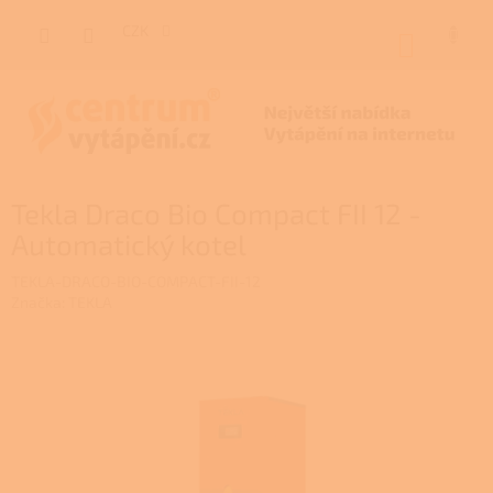
Přejít
na
CZK
NÁKUP
obsah
KOŠÍK
Tekla Draco Bio Compact FII 12 -
Automatický kotel
TEKLA-DRACO-BIO-COMPACT-FII-12
Značka:
TEKLA