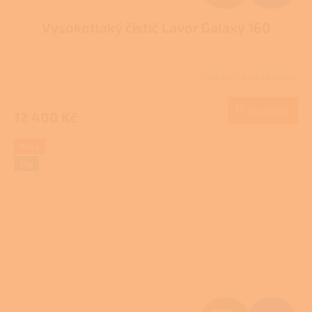
D
Vysokotlaký čistič Lavor Galaxy 160
A
R
Skladem u dodavatele
M
Do košíku
12 400 Kč
A
Akce
Tip