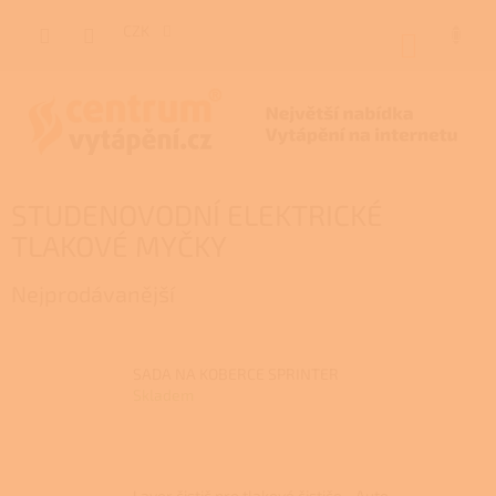
Přejít
na
CZK
NÁKUP
obsah
KOŠÍK
STUDENOVODNÍ ELEKTRICKÉ
TLAKOVÉ MYČKY
Nejprodávanější
SADA NA KOBERCE SPRINTER
Skladem
Lavor čistič pro tlakové čističe - Auto