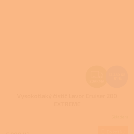
Z
12 280 Kč
–51 %
ZDARMA
D
Vysokotlaký čistič Lavor Cruiser 200
A
EXTREME
R
Skladem
M
Do košíku