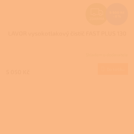
Z
5 500 Kč
–8 %
ZDARMA
D
LAVOR vysokotlakový čistič FAST PLUS 130
A
R
Skladem u dodavatele
M
Do košíku
5 050 Kč
A