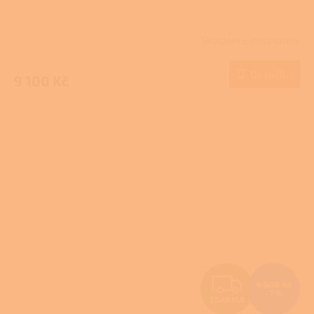
R
Skladem u dodavatele
M
Do košíku
9 100 Kč
A
Z
4 500 Kč
–7 %
ZDARMA
D