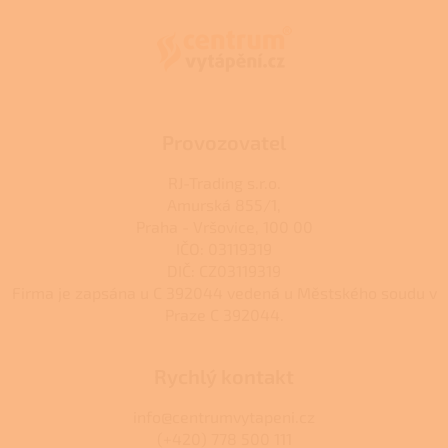
í
p
í
p
a
r
t
v
í
k
y
v
ý
Provozovatel
p
i
RJ-Trading s.r.o.
s
Amurská 855/1,
u
Praha - Vršovice, 100 00
IČO: 03119319
DIČ: CZ03119319
Firma je zapsána u C 392044 vedená u Městského soudu v
Praze C 392044.
Rychlý kontakt
info@centrumvytapeni.cz
(+420) 778 500 111