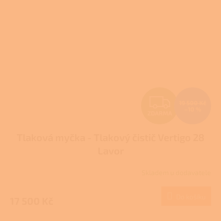
Z
19 500 Kč
–10 %
ZDARMA
D
Tlaková myčka - Tlakový čistič Vertigo 28
A
Lavor
R
Skladem u dodavatele
M
Do košíku
17 500 Kč
A