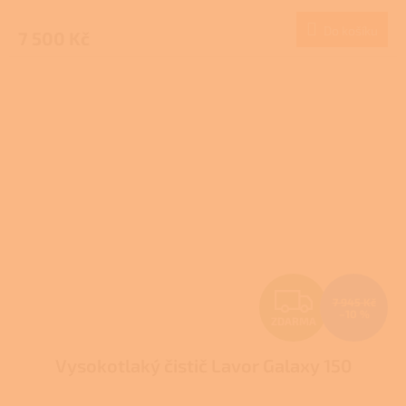
M
Do košíku
7 500 Kč
A
Z
7 945 Kč
–10 %
ZDARMA
D
Vysokotlaký čistič Lavor Galaxy 150
A