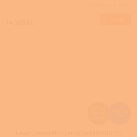
Skladem u dodavatele
M
Do košíku
14 500 Kč
A
Z
9 700 Kč
–6 %
ZDARMA
D
Lavor Dezinfekční stroj SANIX PRO 7,5
A