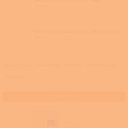
Skladem
Lavor čistič pro tlakové čističe - lišejníky, mechy
Skladem
Ř
a
Doporučujeme
Nejlevnější
Nejdražší
Nejprodávanější
z
e
Abecedně
n
í
p
Otevřít filtr
r
o
V
d
ý
u
p
k