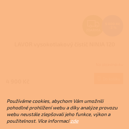
Z
5 000 Kč
–2 %
ZDARMA
D
LAVOR vysokotlakový čistič NINJA 120
A
R
Na objednávku
M
Do košíku
4 900 Kč
A
Používáme cookies, abychom Vám umožnili
pohodlné prohlížení webu a díky analýze provozu
webu neustále zlepšovali jeho funkce, výkon a
použitelnost. Více informací
zde