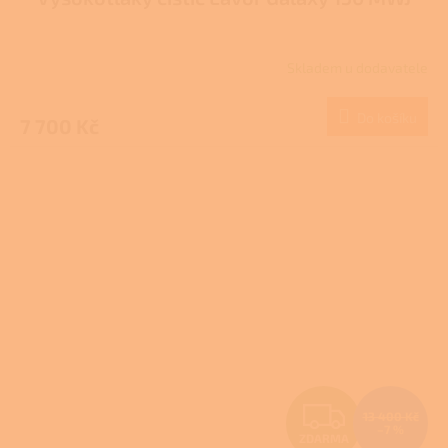
A
R
Skladem u dodavatele
M
Do košíku
7 700 Kč
A
Z
13 400 Kč
–7 %
ZDARMA