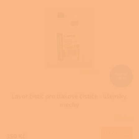
420 Kč
–16 %
Lavor čistič pro tlakové čističe - lišejníky,
mechy
Skladem
Do košíku
350 Kč