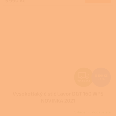
5 990 Kč
A
Z
8 100 Kč
–7 %
ZDARMA
D
Vysokotlaký čistič Lavor DGT 160 WPS
A
NOVINKA 2021
R
Skladem u dodavatele