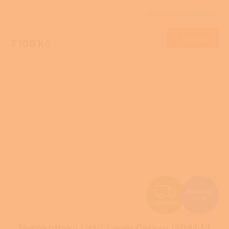
R
Skladem u dodavatele
M
Do košíku
7 100 Kč
A
Z
8 300 Kč
–7 %
ZDARMA
D
Vysokotlaký čistič Lavor Galaxy 150 MWJ