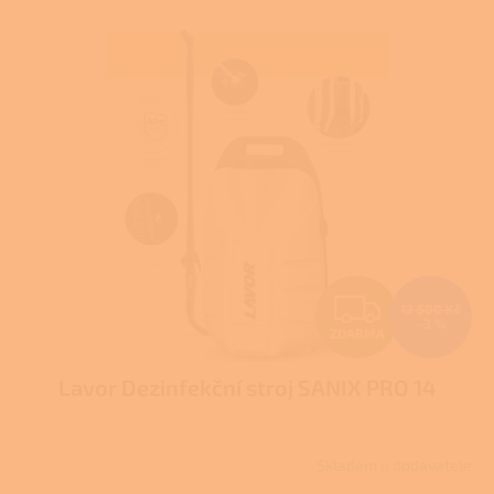
Z
12 500 Kč
–3 %
ZDARMA
D
Lavor Dezinfekční stroj SANIX PRO 14
A
R
Skladem u dodavatele
M