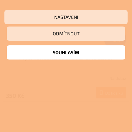
NASTAVENÍ
ODMÍTNOUT
420 Kč
–16 %
SOUHLASÍM
Mycí koncentrát UNIVERSAL Lavor
Na dotaz
Do košíku
350 Kč