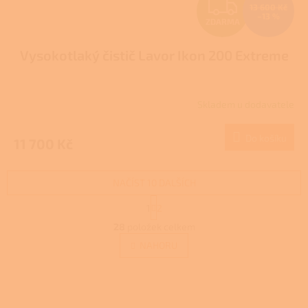
Z
13 600 Kč
–13 %
ZDARMA
D
Vysokotlaký čistič Lavor Ikon 200 Extreme
A
R
Skladem u dodavatele
Průměrné
M
hodnocení
produktu
Do košíku
11 700 Kč
A
je
3,0
z
NAČÍST 10 DALŠÍCH
5
hvězdiček.
S
1
2
t
O
r
28
položek celkem
v
á
l
NAHORU
n
á
k
d
o
v
Z
a
á
c
á
n