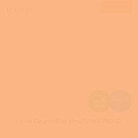
Do košíku
12 100 Kč
A
Z
15 300 Kč
–5 %
ZDARMA
D
Lavor Dezinfekční stroj SANIX PRO 22
A
R