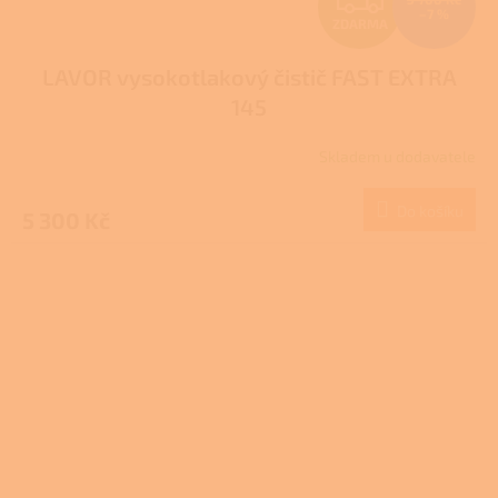
–7 %
ZDARMA
D
LAVOR vysokotlakový čistič FAST EXTRA
A
145
R
Skladem u dodavatele
M
Do košíku
5 300 Kč
A