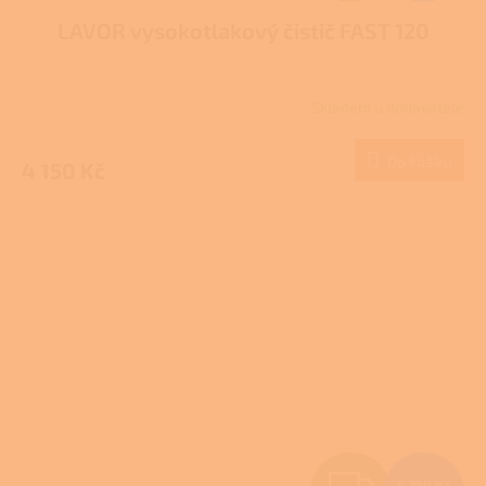
LAVOR vysokotlakový čistič FAST 120
A
R
Skladem u dodavatele
M
Do košíku
4 150 Kč
A
Z
5 700 Kč