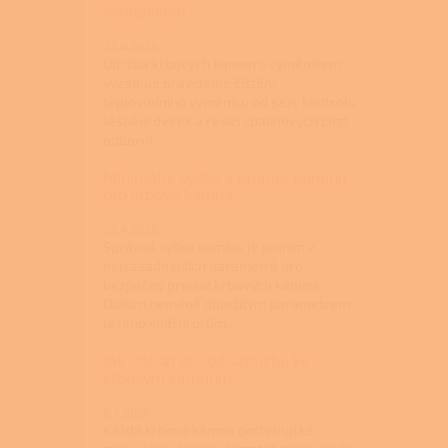
výměníkem?
22.4.2026
Údržba krbových kamen s výměníkem
vyžaduje pravidelné čištění
teplovodního výměníku od sazí, kontrolu
těsnění dvířek a revizi spalinových cest
odborní...
Minimální výška a průměr komínu
pro krbová kamna
22.4.2026
Správná výška komínu je jedním z
nejzásadnějších parametrů pro
bezpečný provoz krbových kamen.
Dalším neméně důležitým parametrem
je jeho vnitřní prům...
Jak udělat přívod vzduchu ke
krbovým kamnům
9.3.2026
Každá krbová kamna potřebují ke