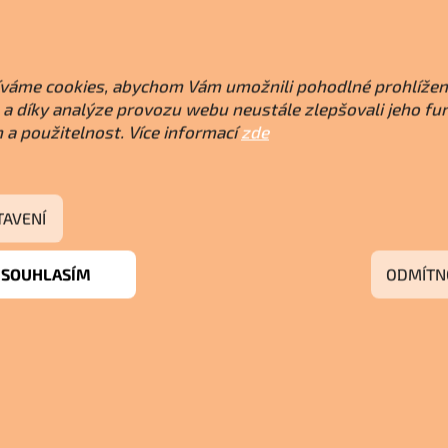
váme cookies, abychom Vám umožnili pohodlné prohlížen
a díky analýze provozu webu neustále zlepšovali jeho fu
 a použitelnost. Více informací
zde
TAVENÍ
SOUHLASÍM
ODMÍTN