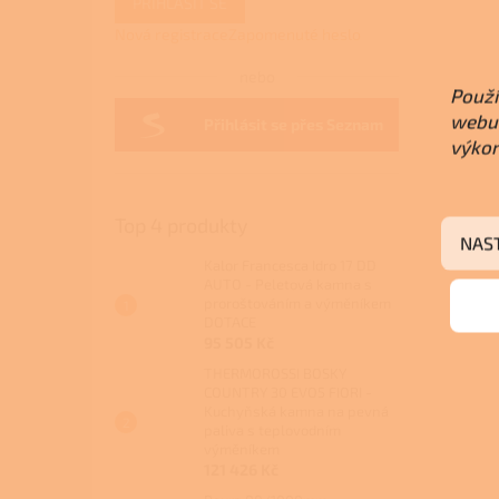
PŘIHLÁSIT SE
Nová registrace
Zapomenuté heslo
nebo
Použí
webu 
Přihlásit se přes Seznam
výkon
Top 4 produkty
NAS
Kalor Francesca Idro 17 DD
AUTO - Peletová kamna s
proroštováním a výměníkem
DOTACE
95 505 Kč
THERMOROSSI BOSKY
COUNTRY 30 EVO5 FIORI -
Kuchyňská kamna na pevná
paliva s teplovodním
výměníkem
121 426 Kč