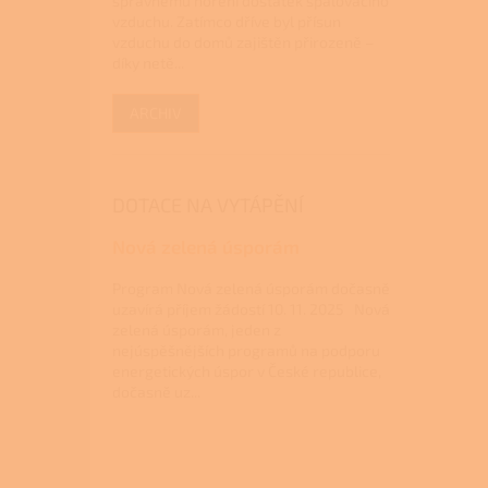
správnému hoření dostatek spalovacího
vzduchu. Zatímco dříve byl přísun
vzduchu do domů zajištěn přirozeně –
díky netě...
ARCHIV
DOTACE NA VYTÁPĚNÍ
Nová zelená úsporám
Program Nová zelená úsporám dočasně
uzavírá příjem žádostí 10. 11. 2025 Nová
zelená úsporám, jeden z
nejúspěšnějších programů na podporu
energetických úspor v České republice,
dočasně uz...
Z
á