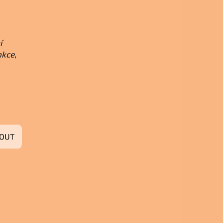
í
nkce,
OUT