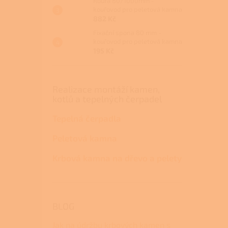
Roura 80/1000mm -
kouřovod pro peletová kamna
882 Kč
Fixační spona 80 mm -
kouřovod pro peletová kamna
195 Kč
Realizace montáží kamen,
kotlů a tepelných čerpadel
Tepelná čerpadla
Peletová kamna
Krbová kamna na dřevo a pelety
BLOG
Jak na údržbu krbových kamen s