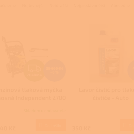
učujeme
Nejlevnější
Nejdražší
Nejprodávanější
Abecedně
Z
25 600 Kč
–6 %
ZDARMA
D
nzínová tlaková myčka
Lavor čistič pro tla
A
nosná Independent 2700
čističe - Auto
R
Lavor
Skladem u dodavatele
M
Do košíku
Do
940 Kč
350 Kč
A