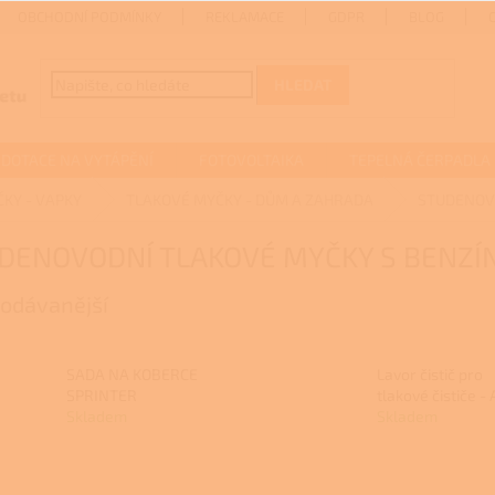
OBCHODNÍ PODMÍNKY
REKLAMACE
GDPR
BLOG
HLEDAT
DOTACE NA VYTÁPĚNÍ
FOTOVOLTAIKA
TEPELNÁ ČERPADLA
KY - VAPKY
TLAKOVÉ MYČKY - DŮM A ZAHRADA
STUDENOV
DENOVODNÍ TLAKOVÉ MYČKY S BENZ
odávanější
SADA NA KOBERCE
Lavor čistič pro
SPRINTER
tlakové čističe -
Skladem
Skladem