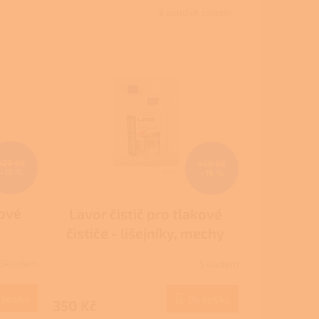
5
položek celkem
420 Kč
420 Kč
–16 %
–16 %
kové
Lavor čistič pro tlakové
čističe - lišejníky, mechy
Skladem
Skladem
 košíku
Do košíku
350 Kč