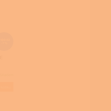
 100 Kč
–7 %
E
Skladem
 košíku