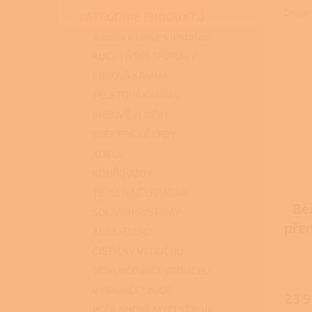
n
a
Dopor
KATEGORIE PRODUKTŮ
e
z
l
Kamna a kotle s instalací
e
V
n
KUCHYŇSKÉ SPORÁKY
ý
í
KRBOVÁ KAMNA
p
p
PELETOVÁ KAMNA
i
r
KRBOVÉ VLOŽKY
s
o
p
d
ELEKTRICKÉ KRBY
r
u
KOTLE
o
k
KOUŘOVODY
d
t
u
TEPELNÁ ČERPADLA
ů
Be
k
SOLÁRNÍ SYSTÉMY
t
pře
KLIMATIZACE
ů
ČISTIČKY VZDUCHU
ODVLHČOVAČE VZDUCHU
VYSAVAČE LAVOR
23 
PODLAHOVÉ MYCÍ STROJE