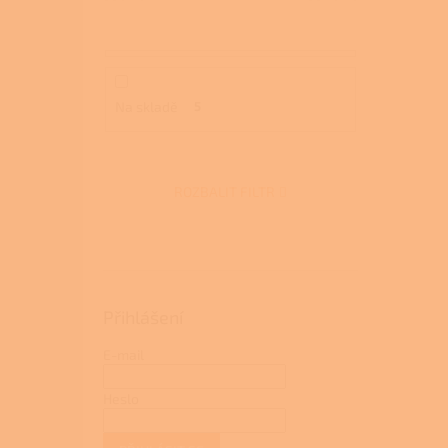
Na skladě
5
ROZBALIT FILTR
Přihlášení
E-mail
Heslo