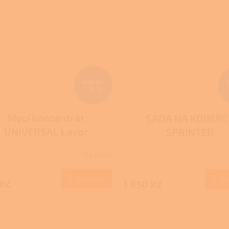
420 Kč
2
–16 %
Mycí koncentrát
SADA NA KOBERC
UNIVERSAL Lavor
SPRINTER
Na dotaz
Do košíku
Do
 Kč
1 950 Kč
O
v
l