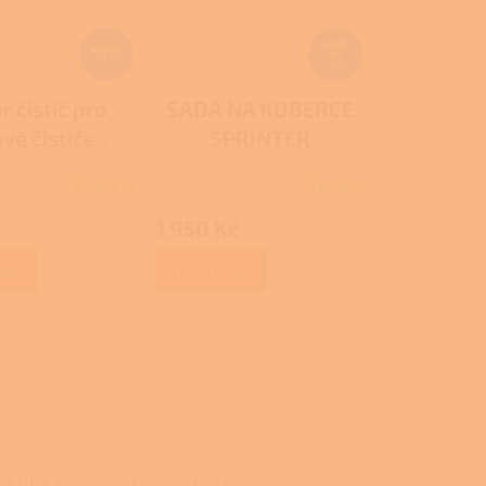
2 100
420 Kč
Kč
–16 %
–7 %
r čistič pro
SADA NA KOBERCE
vé čističe -
SPRINTER
Auto
Skladem
Skladem
1 950 Kč
šíku
Do košíku
R bude Váš skvělý pomocník v čištění věcí u