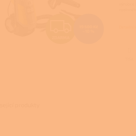
výrobce 
rodinné
Z
19 500 Kč
Detailní
–10 %
ZDARMA
D
TISK
A
R
M
sející produkty
A