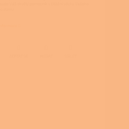
bude Váš skvělý pomocník v čištění věcí u Vašeho
ho domu.
 informace
ZEPTAT SE
HLÍDAT
SDÍLET