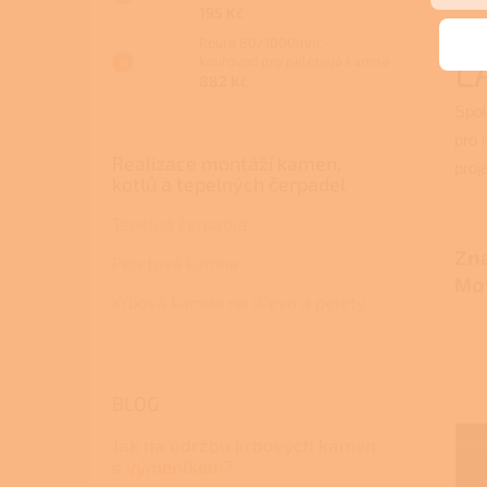
195 Kč
Roura 80/1000mm -
L
kouřovod pro peletová kamna
882 Kč
Spol
pro 
Realizace montáží kamen,
proj
kotlů a tepelných čerpadel
Tepelná čerpadla
Zna
Peletová kamna
Mo
Krbová kamna na dřevo a pelety
BLOG
Jak na údržbu krbových kamen
s výměníkem?