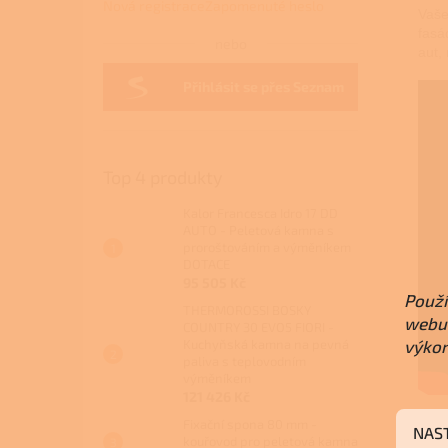
Nová registrace
Zapomenuté heslo
Vaše
fasá
nebo
aut,
Přihlásit se přes Seznam
Top 4 produkty
Kalor Francesca Idro 17 DD
AUTO - Peletová kamna s
proroštováním a výměníkem
DOTACE
95 505 Kč
Použí
THERMOROSSI BOSKY
webu 
COUNTRY 30 EVO5 FIORI -
Kuchyňská kamna na pevná
výkon
paliva s teplovodním
výměníkem
121 426 Kč
Fixační spona 80 mm -
NAS
kouřovod pro peletová kamna