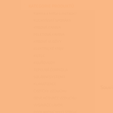
n
KATEGORIE PRODUKTŮ
e
l
Kamna a kotle s instalací
KUCHYŇSKÉ SPORÁKY
KRBOVÁ KAMNA
PELETOVÁ KAMNA
KRBOVÉ VLOŽKY
ELEKTRICKÉ KRBY
KOTLE
KOUŘOVODY
TEPELNÁ ČERPADLA
SOLÁRNÍ SYSTÉMY
KLIMATIZACE
Souvi
ČISTIČKY VZDUCHU
ODVLHČOVAČE VZDUCHU
VYSAVAČE LAVOR
PODLAHOVÉ MYCÍ STROJE