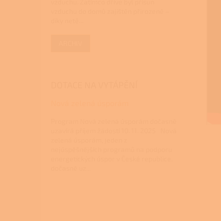
vzduchu. Zatímco dříve byl přísun
vzduchu do domů zajištěn přirozeně –
díky netě...
ARCHIV
DOTACE NA VYTÁPĚNÍ
Nová zelená úsporám
Program Nová zelená úsporám dočasně
uzavírá příjem žádostí 10. 11. 2025 Nová
zelená úsporám, jeden z
nejúspěšnějších programů na podporu
energetických úspor v České republice,
dočasně uz...
Z
á
p