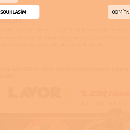
SOUHLASÍM
ODMÍTN
AVOR
ečnosti LAVOR je jedněmi z největších výrobců na světě v oblasti čiš
malé i velké plochy, jak vnitřních, tak venkovních. LAVOR WASH má 3
ektuje a vyrábí stroje profesionálního i domácího použití.
čka LAVOR se stala oficiálním partnerem nejpr
toGP!