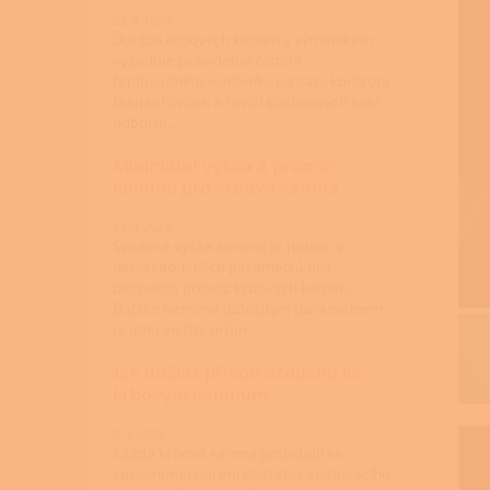
22.4.2026
Údržba krbových kamen s výměníkem
vyžaduje pravidelné čištění
teplovodního výměníku od sazí, kontrolu
těsnění dvířek a revizi spalinových cest
odborní...
Minimální výška a průměr
komínu pro krbová kamna
22.4.2026
Správná výška komínu je jedním z
nejzásadnějších parametrů pro
bezpečný provoz krbových kamen.
Dalším neméně důležitým parametrem
je jeho vnitřní prům...
Jak udělat přívod vzduchu ke
krbovým kamnům
9.3.2026
Každá krbová kamna potřebují ke
správnému hoření dostatek spalovacího