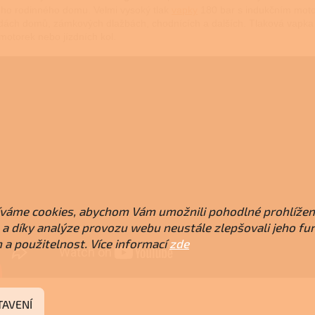
ho rodinného domu. Velmi vysoký tlak
vapky
180 bar s indukčním motor
dách domů, zámkových dlažbách, chodnících a dalších. Tlaková vapka
 motorek nebo jízdních kol.
váme cookies, abychom Vám umožnili pohodlné prohlížen
a díky analýze provozu webu neustále zlepšovali jeho fu
 a použitelnost. Více informací
zde
TAVENÍ