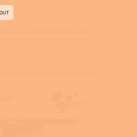
OUT
tění za použití vyspělých technologií určených
0 let zkušeností v oblasti čištění. Lavorwash
estižnějších motocyklových závodů