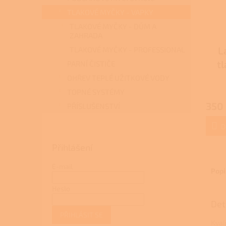
TLAKOVÉ MYČKY - VAPKY
TLAKOVÉ MYČKY - DŮM A
ZAHRADA
L
TLAKOVÉ MYČKY - PROFESSIONAL
tl
PARNÍ ČISTIČE
l
OHŘEV TEPLÉ UŽITKOVÉ VODY
TOPNÉ SYSTÉMY
350
PŘÍSLUŠENSTVÍ
D
Přihlášení
E-mail
Popi
Heslo
Det
PŘIHLÁSIT SE
Kvali