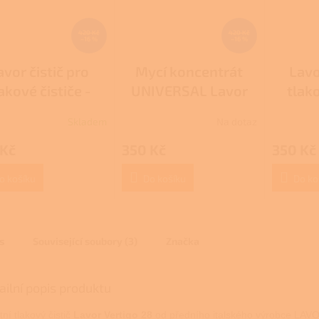
420 Kč
420 Kč
–16 %
–16 %
avor čistič pro
Mycí koncentrát
Lavo
akové čističe -
UNIVERSAL Lavor
tlako
išejníky, mechy
Skladem
Na dotaz
 Kč
350 Kč
350 Kč
o košíku
Do košíku
Do ko
s
Související soubory (3)
Značka
ailní popis produktu
tní tlakový čistič
Lavor Vertigo 28
od předního italského výrobce LAVO