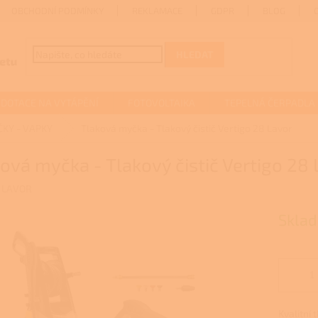
OBCHODNÍ PODMÍNKY
REKLAMACE
GDPR
BLOG
HLEDAT
DOTACE NA VYTÁPĚNÍ
FOTOVOLTAIKA
TEPELNÁ ČERPADLA
KY - VAPKY
Tlaková myčka - Tlakový čistič Vertigo 28 Lavor
ová myčka - Tlakový čistič Vertigo 28 
:
LAVOR
Sklad
Kvalitní 