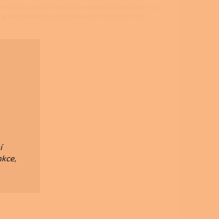
em Vám umožní čistit i ty nejusedlejší nečistoty na
 je také skvělým pomocníkem při domácím mytí
í
nkce,