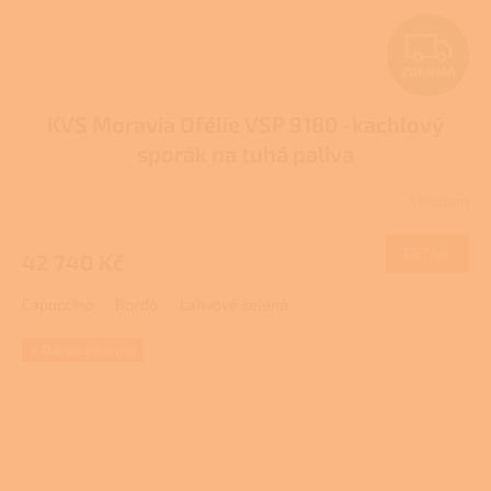
Z
ZDARMA
D
KVS Moravia Ofélie VSP 9180 -kachlový
A
sporák na tuhá paliva
R
Skladem
M
DETAIL
42 740 Kč
A
Capuccino
Bordó
Lahvově zelená
+ Dárek zdarma