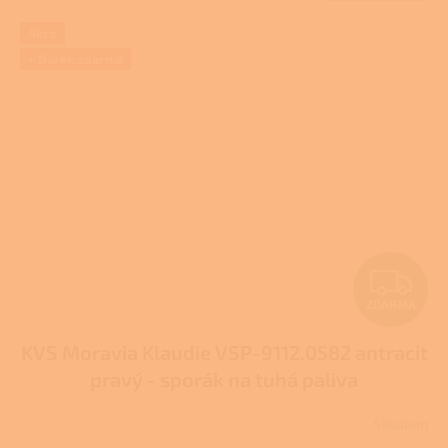
A
Akce
+ Dárek zdarma
Z
ZDARMA
D
KVS Moravia Klaudie VSP-9112.0582 antracit
A
pravý - sporák na tuhá paliva
R
Skladem