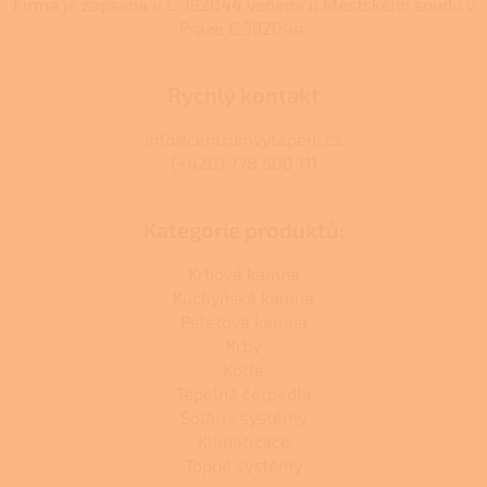
Firma je zapsána u C 392044 vedená u Městského soudu v
Praze C 392044.
Rychlý kontakt
info@centrumvytapeni.cz
(+420) 778 500 111
Kategorie produktů:
Krbová kamna
Kuchyňská kamna
Peletová kamna
Krby
Kotle
Tepelná čerpadla
Solární systémy
Klimatizace
Topné systémy