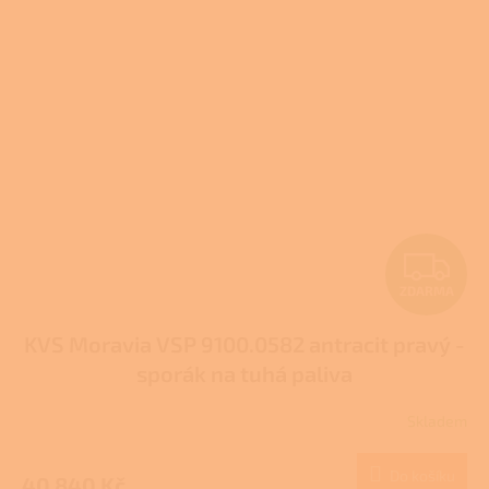
Z
ZDARMA
D
KVS Moravia VSP 9100.0582 antracit pravý -
A
sporák na tuhá paliva
R
Skladem
M
Do košíku
40 840 Kč