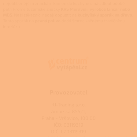
y
nejoblíbenějším značkám kamen do kuchyně u nás dlouhodobě
v
patří kromě tuzemské značky
KVS Moravia i výrobce Lincar nebo
ý
MBS
. Naši zákazníci nedají dopustit na
kuchyňský sporák na dřevo
.
p
Tento sporák na
pevná paliva
dodá šmrnc každému tradičnímu
i
interiéru.
s
Z
u
á
p
a
t
í
Provozovatel
RJ-Trading s.r.o.
Amurská 855/1,
Praha - Vršovice, 100 00
IČO: 03119319
DIČ: CZ03119319