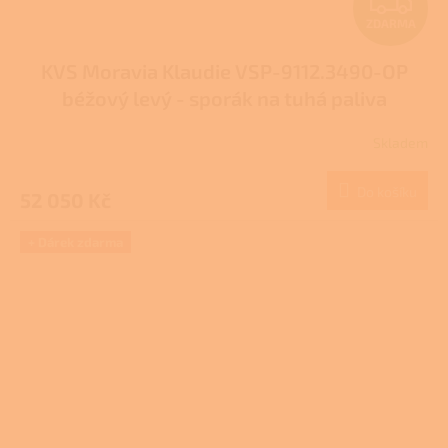
Z
ZDARMA
D
KVS Moravia Klaudie VSP-9112.3490-OP
A
béžový levý - sporák na tuhá paliva
R
Skladem
M
Do košíku
52 050 Kč
A
+ Dárek zdarma