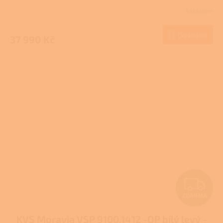
R
Skladem
Průměrné
M
hodnocení
produktu
Do košíku
37 990 Kč
A
je
2,0
z
5
hvězdiček.
Z
ZDARMA
D
KVS Moravia VSP 9100.1412 -OP bílý levý -