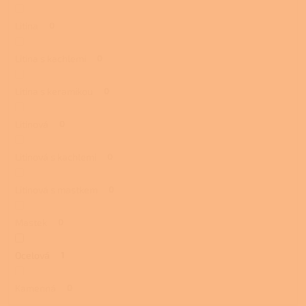
Litina
0
Litina s kachlemi
0
Litina s keramikou
0
Litinová
0
Litinová s kachlemi
0
Litinová s mastkem
0
Mastek
0
Ocelová
1
Kamenná
0