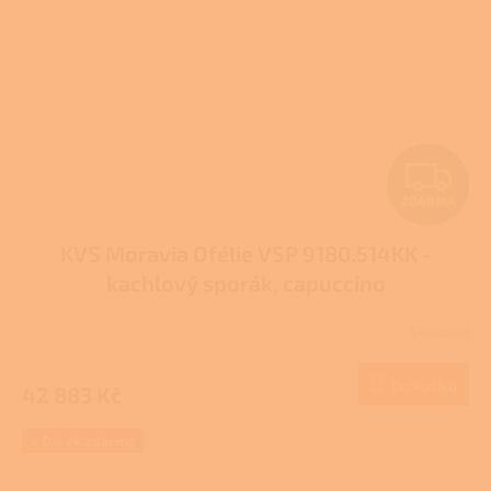
Z
ZDARMA
D
KVS Moravia Ofélie VSP 9180.514KK -
A
kachlový sporák, capuccino
R
Skladem
M
Do košíku
42 883 Kč
A
+ Dárek zdarma