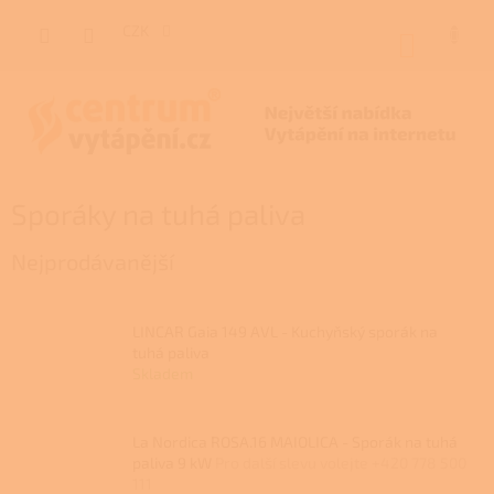
Přejít
na
CZK
NÁKUP
obsah
KOŠÍK
Sporáky na tuhá paliva
Nejprodávanější
LINCAR Gaia 149 AVL - Kuchyňský sporák na
tuhá paliva
Skladem
La Nordica ROSA.16 MAIOLICA - Sporák na tuhá
paliva 9 kW
Pro další slevu volejte +420 778 500
111