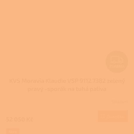
Z
ZDARMA
D
KVS Moravia Klaudie VSP 9112.7382 zelený
A
pravý -sporák na tuhá paliva
R
Skladem
Průměrné
M
hodnocení
produktu
Do košíku
52 050 Kč
A
je
4,0
z
Akce