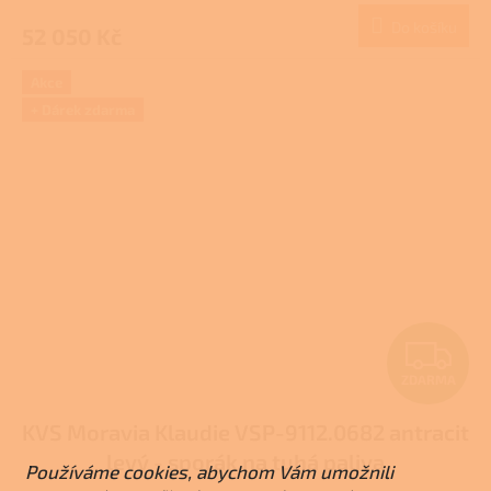
M
Do košíku
52 050 Kč
A
Akce
+ Dárek zdarma
Z
ZDARMA
D
KVS Moravia Klaudie VSP-9112.0682 antracit
A
levý - sporák na tuhá paliva
Používáme cookies, abychom Vám umožnili