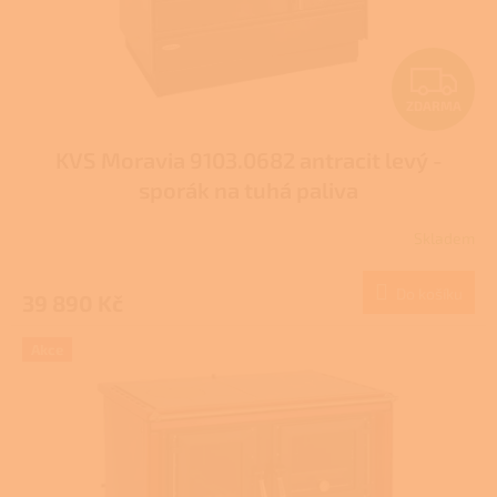
u
k
t
Z
ů
ZDARMA
D
KVS Moravia 9103.0682 antracit levý -
A
sporák na tuhá paliva
R
Skladem
Průměrné
M
hodnocení
produktu
Do košíku
39 890 Kč
A
je
3,9
z
Akce
5
hvězdiček.