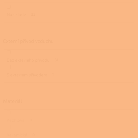
ů
Na skladě
35
Externí přívod vzduchu
Bez externího přívodu
31
S externím přívodem
1
Materiál
Kachlová
0
Keramická
0