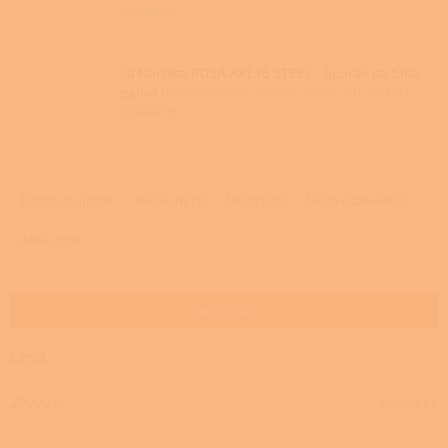
Skladem
La Nordica ROSA XXL.16 STEEL - Sporák na tuhá
paliva
Pro další slevu volejte +420 778 500 111
Skladem
Ř
a
Doporučujeme
Nejlevnější
Nejdražší
Nejprodávanější
z
e
Abecedně
n
í
p
Zavřít filtr
r
o
Cena
d
u
29990
Kč
69369
Kč
k
t