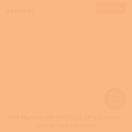
M
Do košíku
40 840 Kč
A
Z
ZDARMA
D
KVS Moravia VSP 9100.1312-OP bílý pravý -
A
sporák na tuhá paliva