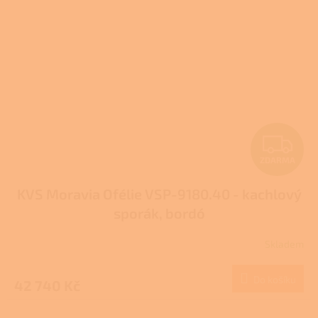
Z
ZDARMA
D
KVS Moravia Ofélie VSP-9180.40 - kachlový
A
sporák, bordó
R
Skladem
M
Do košíku
42 740 Kč
A