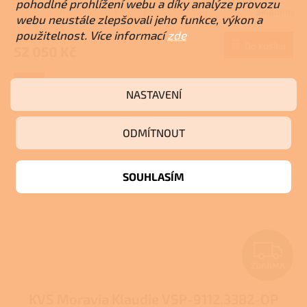
R
pohodlné prohlížení webu a díky analýze provozu
Skladem
webu neustále zlepšovali jeho funkce, výkon a
M
použitelnost. Více informací
zde
Do košíku
52 050 Kč
A
Akce
NASTAVENÍ
+ Dárek zdarma
ODMÍTNOUT
SOUHLASÍM
Z
ZDARMA
D
KVS Moravia Klaudie VSP-9112.3382-OP