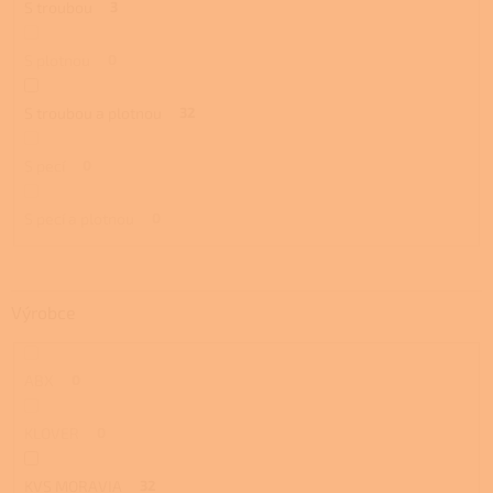
S troubou
3
S plotnou
0
S troubou a plotnou
32
S pecí
0
S pecí a plotnou
0
Výrobce
ABX
0
KLOVER
0
KVS MORAVIA
32