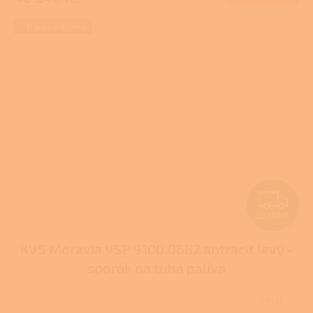
A
+ Dárek zdarma
Z
ZDARMA
D
KVS Moravia VSP 9100.0682 antracit levý -
A
sporák na tuhá paliva
R
Skladem