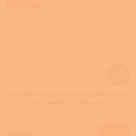
5
+ Dárek zdarma
hvězdiček.
Z
ZDARMA
D
KVS Moravia Klaudie VSP 9112.7482 zelený
A
levý - sporák na tuhá paliva
R
Skladem
M
Do košíku
52 050 Kč