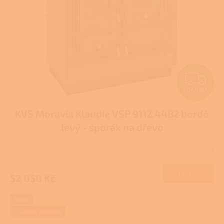
Z
ZDARMA
D
KVS Moravia Klaudie VSP 9112.4482 bordó
A
levý - sporák na dřevo
R
Skladem
M
Do košíku
52 050 Kč
A
Akce
+ Dárek zdarma