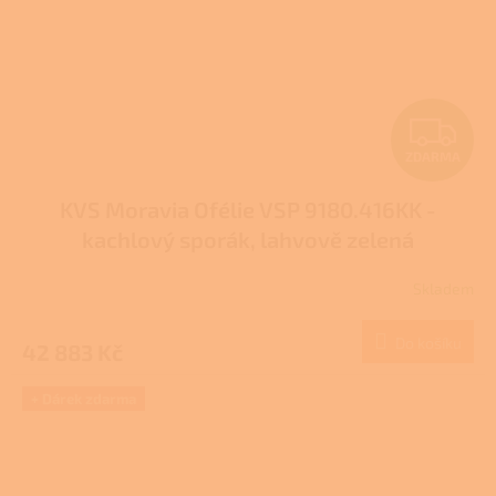
Z
ZDARMA
D
KVS Moravia Ofélie VSP 9180.416KK -
A
kachlový sporák, lahvově zelená
R
Skladem
M
Do košíku
42 883 Kč
A
+ Dárek zdarma