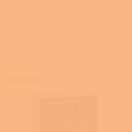
La Nordica
1
LINCAR
1
MBS
2
THERMOROSSI
0
V
+ Dárek zdarma
ý
p
i
s
p
r
o
d