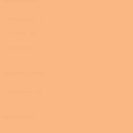
Rozmezí výkonu
Méně než 7 kW
5
7,1 - 10 kW
25
10,1 kW a více
2
Teplovodní výměník
Bez výměníku
33
Vaření a pečení