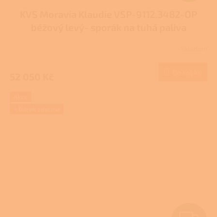
D
KVS Moravia Klaudie VSP-9112.3482-OP
A
béžový levý- sporák na tuhá paliva
R
Skladem
Průměrné
M
hodnocení
produktu
Do košíku
52 050 Kč
A
je
3,0
z
Akce
5
+ Dárek zdarma
hvězdiček.