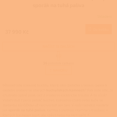
A
sporák na tuhá paliva
R
Skladem
M
Do košíku
37 990 Kč
A
NAČÍST 18 DALŠÍCH
S
1
2
t
O
r
36
položek celkem
v
á
l
NAHORU
n
á
k
d
o
v
a
Milovali jste makové buchty, které vám babička s láskou pekla k
á
c
nedělní snídani ve starých
kuchyňských kamnech
? Pak jistě víte, že
n
í
chutnaly úplně jinak než z moderní elektrické trouby. A ta vůně!
í
p
Vytáhnout z pece pekáč buchet, kváskový chléb nebo kuře se
r
zlatavou kůrčičkou už nemusí být jen sen. V naší nabídce najdete
v
jak
sporák na tuhá paliva
, kamna s plotnou i kamna s troubou, v
k
kterých lze nejen topit, ale i péct nebo na nich vařit. K