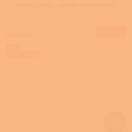
A
béžový pravý - sporák na tuhá paliva
R
Skladem
M
Do košíku
52 050 Kč
A
Akce
+ Dárek zdarma
Z
ZDARMA