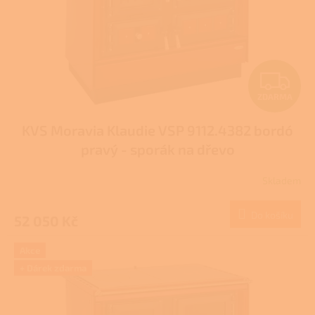
Z
ZDARMA
D
KVS Moravia Klaudie VSP 9112.4382 bordó
A
pravý - sporák na dřevo
R
Skladem
Průměrné
M
hodnocení
produktu
Do košíku
52 050 Kč
A
je
3,5
z
Akce
5
+ Dárek zdarma
hvězdiček.