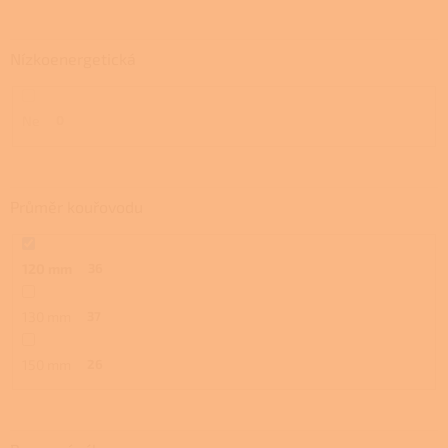
Nízkoenergetická
Ne
0
Průměr kouřovodu
120 mm
36
130 mm
37
150 mm
26