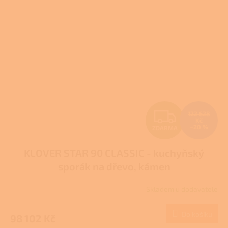
Z
122 628
Kč
–20 %
ZDARMA
D
KLOVER STAR 90 CLASSIC - kuchyňský
A
sporák na dřevo, kámen
R
Skladem u dodavatele
M
Do košíku
98 102 Kč
A