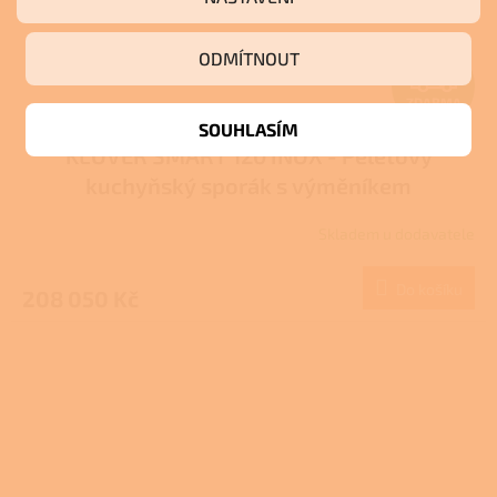
ODMÍTNOUT
Z
ZDARMA
D
SOUHLASÍM
KLOVER SMART 120 INOX - Peletový
A
kuchyňský sporák s výměníkem
R
Skladem u dodavatele
M
Do košíku
208 050 Kč
A