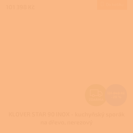
Do košíku
101 398 Kč
A
Z
131 848 Kč
–20 %
ZDARMA
D
KLOVER STAR 90 INOX - kuchyňský sporák
A
na dřevo, nerezový
R