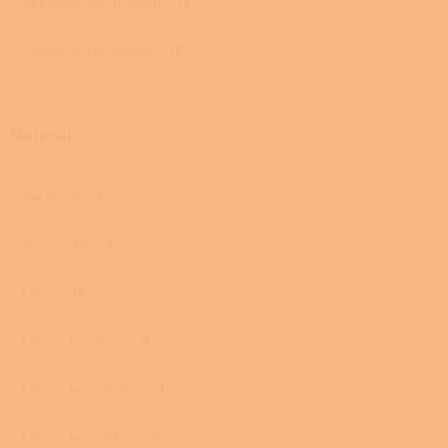
Bez externího přívodu
15
S externím přívodem
12
Materiál
Kachlová
2
Keramická
3
Litina
16
Litina s kachlemi
9
Litina s keramickou
1
Litina s keramikou
8