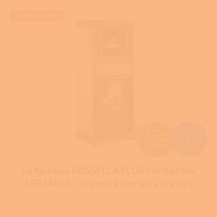
5
hvězdiček.
+ Dárek zdarma
Z
74 557 Kč
–10 %
ZDARMA
D
La Nordica ROSSELLA PLUS FORNO 165
A
CERAMICA - Krbová kamna na dřevo s
R
troubou
Pro další slevu volejte +420 778 500
Skladem
111