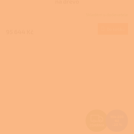
na dřevo
R
Skladem u dodavatele
M
Do košíku
95 644 Kč
A
Z
194 239
Kč
–20 %
ZDARMA
D