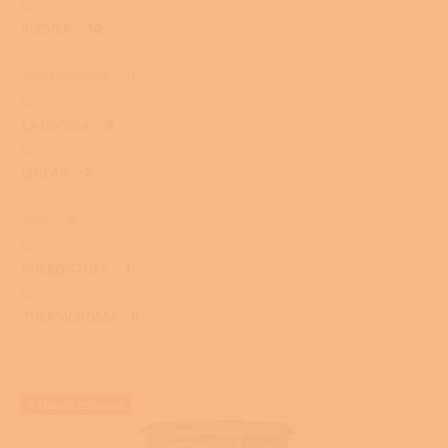
KLOVER
10
KVS MORAVIA
0
La Nordica
9
LINCAR
2
MBS
0
PHEBO STUFE
1
THERMOROSSI
4
V
+ Dárek zdarma
ý
p