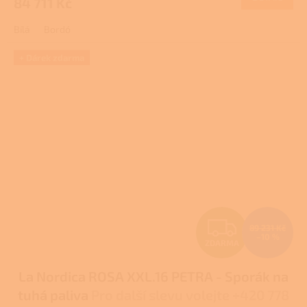
84 711 Kč
A
Bílá
Bordó
+ Dárek zdarma
Z
89 231 Kč
–10 %
ZDARMA
D
La Nordica ROSA XXL.16 PETRA - Sporák na
A
tuhá paliva
Pro další slevu volejte +420 778