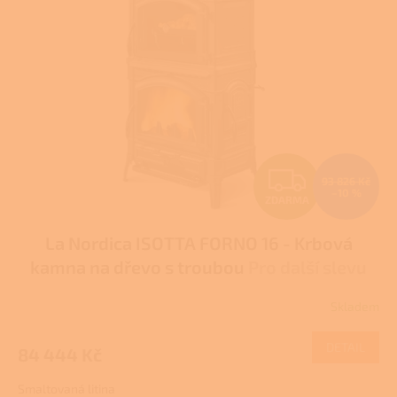
i
s
p
r
o
d
u
k
t
Z
ů
93 826 Kč
–10 %
ZDARMA
D
La Nordica ISOTTA FORNO 16 - Krbová
A
kamna na dřevo s troubou
Pro další slevu
R
volejte +420 778 500 111
Skladem
Průměrné
M
hodnocení
produktu
DETAIL
84 444 Kč
A
je
2,5
Smaltovaná litina
z