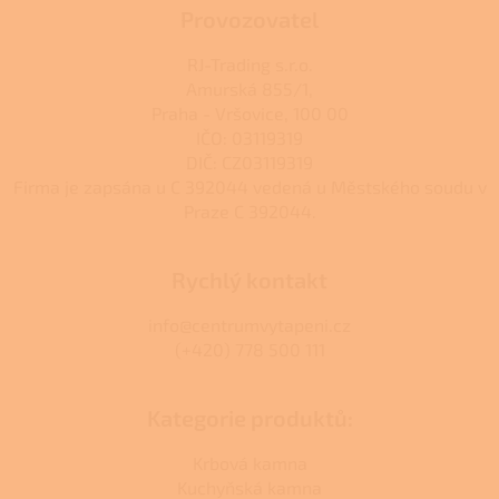
ý
Provozovatel
p
i
RJ-Trading s.r.o.
s
Amurská 855/1,
u
Praha - Vršovice, 100 00
IČO: 03119319
DIČ: CZ03119319
Firma je zapsána u C 392044 vedená u Městského soudu v
Praze C 392044.
Rychlý kontakt
info@centrumvytapeni.cz
(+420) 778 500 111
Kategorie produktů:
Krbová kamna
Kuchyňská kamna