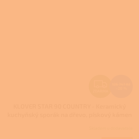
Z
126 747 Kč
–20 %
ZDARMA
D
KLOVER STAR 90 COUNTRY - Keramický
A
kuchyňský sporák na dřevo, pískový kámen
R
Skladem u dodavatele
M