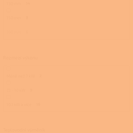
130 mm
14
150 mm
8
160 mm
0
Rozmezí výkonu
Méně než 7 kW
2
7,1 - 10 kW
9
10,1 kW a více
16
Teplovodní výměník