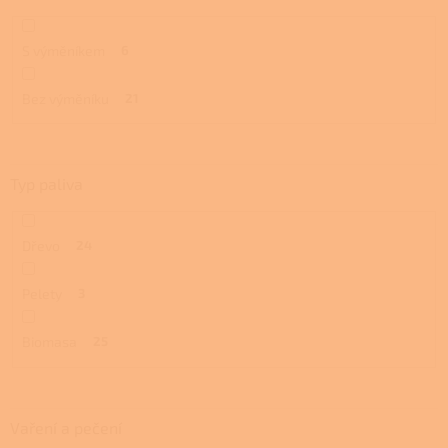
S výměníkem
6
Bez výměníku
21
Typ paliva
Dřevo
24
Pelety
3
Biomasa
25
Vaření a pečení