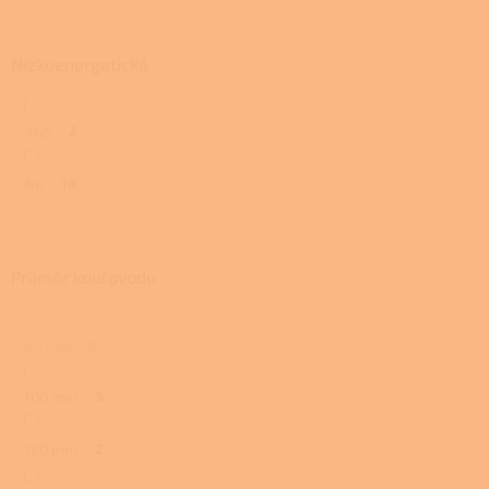
Nízkoenergetická
Ano
2
Ne
18
Průměr kouřovodu
80 mm
0
100 mm
3
120 mm
2