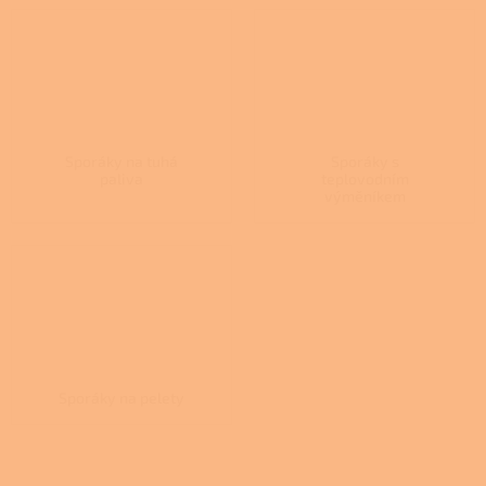
Sporáky na tuhá
Sporáky s
paliva
teplovodním
výměníkem
Sporáky na pelety
Ř