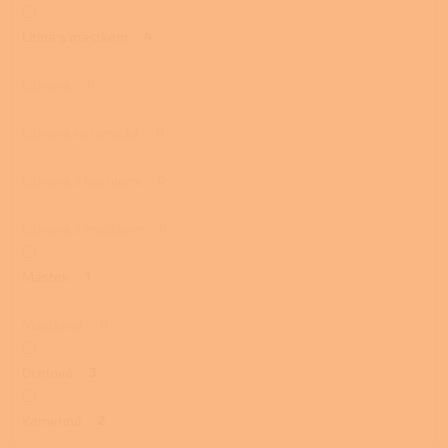
Litina s mastkem
4
Litinová
0
Litinová keramická
0
Litinová s kachlemi
0
Litinová s mastkem
0
Mastek
1
Mastková
0
Ocelová
3
Kamenná
2