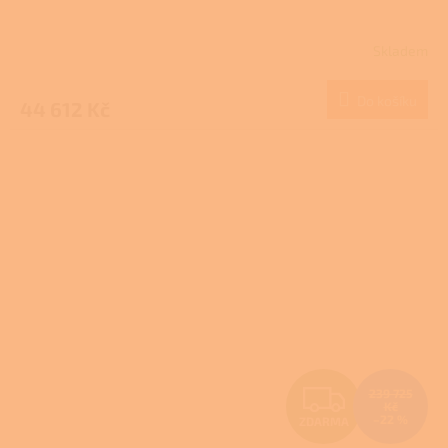
R
Skladem
M
Do košíku
44 612 Kč
A
Z
239 725
Kč
–22 %
ZDARMA
D