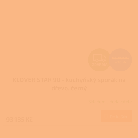
Z
116 481 Kč
–20 %
ZDARMA
D
KLOVER STAR 90 - kuchyňský sporák na
A
dřevo, černý
R
Skladem u dodavatele
M
Do košíku
93 185 Kč
A