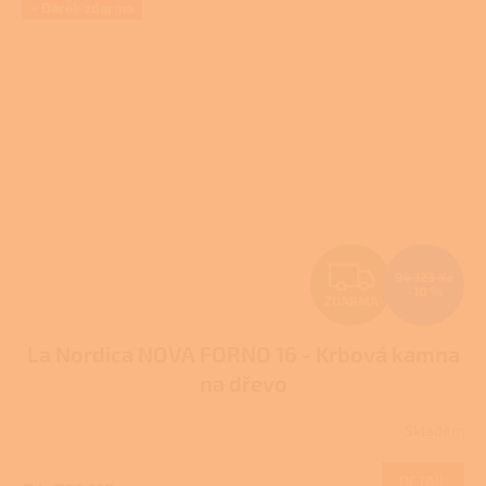
+ Dárek zdarma
Z
94 123 Kč
–10 %
ZDARMA
D
La Nordica NOVA FORNO 16 - Krbová kamna
A
na dřevo
R
Skladem
M
DETAIL