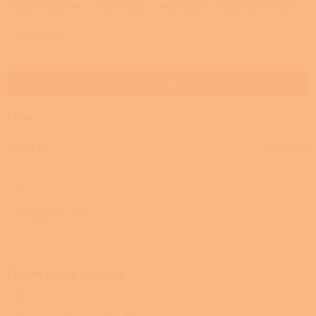
a
Doporučujeme
Nejlevnější
Nejdražší
Nejprodávanější
z
e
Abecedně
n
í
p
Zavřít filtr
r
o
Cena
d
u
40021
Kč
209000
Kč
k
t
ů
Na skladě
27
Externí přívod vzduchu