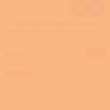
Z
99 904 Kč
–10 %
ZDARMA
D
La Nordica ESTER FORNO 5.0 - Krbová
A
kamna na dřevo s troubou
Pro další slevu
R
volejte +420 778 500 111
Skladem
Průměrné
M
hodnocení
produktu
DETAIL
89 913 Kč
A
je
3,0
Přírodní kámen
z
5
hvězdiček.
+ Dárek zdarma