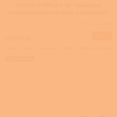
KLOVER STORICA K-KP - Keramická
A
kuchyňská kamna na dřevo s výměníkem
R
Skladem u dodavatele
M
DETAIL
153 870 Kč
A
Béžová
Černá
Slonová kost
Bordó
Stříbrná
Pískovec
+ Dárek zdarma