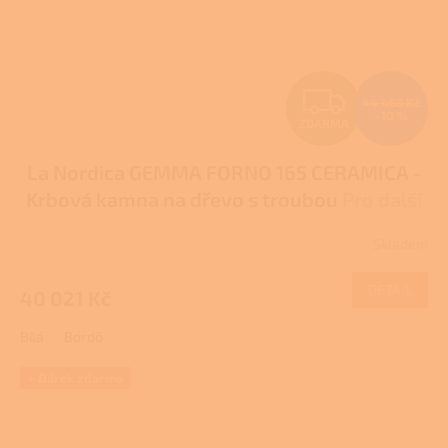
Z
44 468 Kč
–10 %
ZDARMA
D
La Nordica GEMMA FORNO 165 CERAMICA -
A
Krbová kamna na dřevo s troubou
Pro další
R
slevu volejte +420 778 500 111
Skladem
Průměrné
M
hodnocení
produktu
DETAIL
40 021 Kč
A
je
2,0
Bílá
Bordó
z
5
hvězdiček.
+ Dárek zdarma