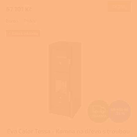
M
DETAIL
67 101 Kč
A
Bordó
PANN
+ Dárek zdarma
Z
59 482 Kč
–25 %
ZDARMA
D
Eva Calor Tessa - Kamna na dřevo s troubou
A