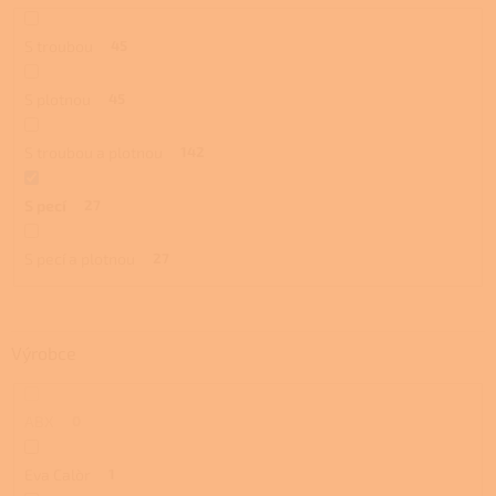
S troubou
45
S plotnou
45
S troubou a plotnou
142
S pecí
27
S pecí a plotnou
27
Výrobce
ABX
0
Eva Calòr
1