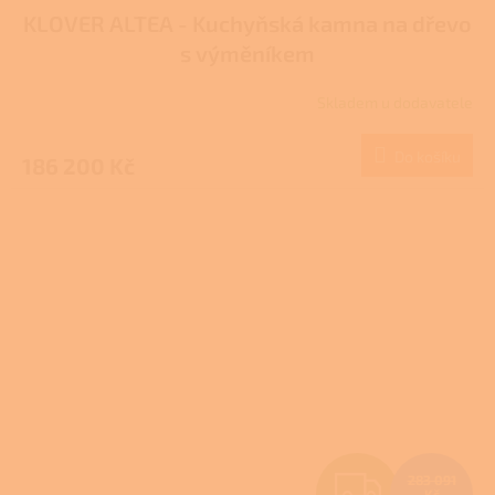
KLOVER ALTEA - Kuchyňská kamna na dřevo
A
s výměníkem
R
Skladem u dodavatele
M
Do košíku
186 200 Kč
A
Z
283 091
Kč