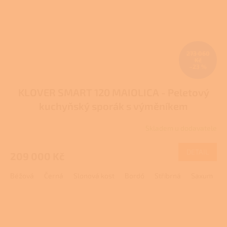
273 060
Kč
–23 %
KLOVER SMART 120 MAIOLICA - Peletový
kuchyňský sporák s výměníkem
Skladem u dodavatele
DETAIL
209 000 Kč
Béžová
Černá
Slonová kost
Bordó
Stříbrná
Saxum