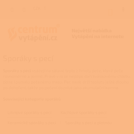
Přejít
na
CZK
NÁKUP
obsah
KOŠÍK
Sporáky s pecí
Sporáky s pecí
vsázejí na sálavé teplo z hmoty pece, které peče
rovnoměrně a jemně. Právě v ní se nejlépe daří kváskovému chlebu,
pizze i pomalu pečenému masu. Pec navíc drží teplotu ještě dlouho
po dohoření, takže po pečení doznívá jako akumulační kamna.
Související kategorie sporáků
Litinové sporáky s pecí
Kachlové sporáky s pecí
Keramické sporáky s pecí
Sporáky s pecí a plotnou