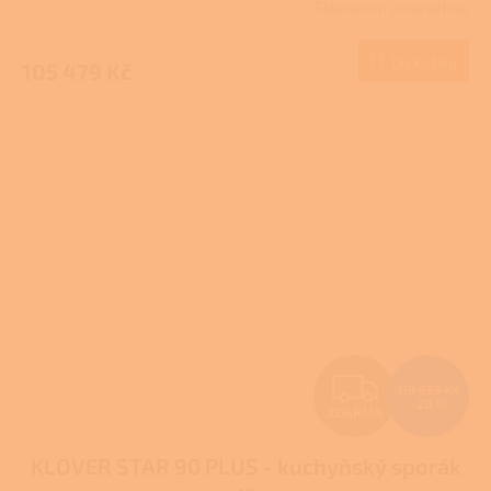
Skladem u dodavatele
M
Do košíku
105 479 Kč
A
Z
119 555 Kč
–20 %
ZDARMA
D
KLOVER STAR 90 PLUS - kuchyňský sporák
A