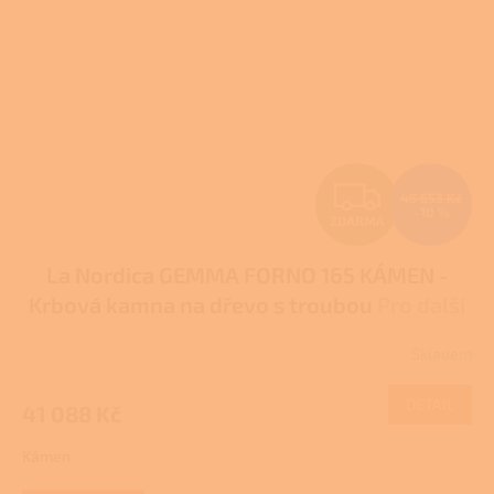
Z
45 653 Kč
–10 %
ZDARMA
D
La Nordica GEMMA FORNO 165 KÁMEN -
A
Krbová kamna na dřevo s troubou
Pro další
R
slevu volejte +420 778 500 111
Skladem
M
DETAIL
41 088 Kč
A
Kámen