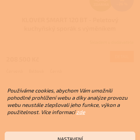
–26 %
ZDARMA
D
KLOVER SMART 120 BT - Peletový
A
kuchyňský sporák s výměníkem
R
Skladem u dodavatele
M
DETAIL
208 500 Kč
A
Červená
Béžová
Černá
Používáme cookies, abychom Vám umožnili
pohodlné prohlížení webu a díky analýze provozu
webu neustále zlepšovali jeho funkce, výkon a
použitelnost. Více informací
zde
NASTAVENÍ