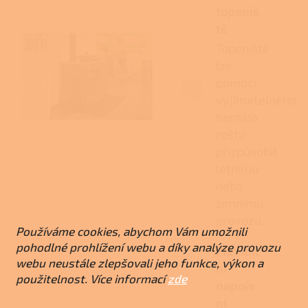
topeniš
tě
Topeniště
lze
pomocí
vyjímatelného
horního
roštu
přizpůsobit
letnímu
nebo
zimnímu
provozu.
Používáme cookies, abychom Vám umožnili
pohodlné prohlížení webu a díky analýze provozu
Flexibil
webu neustále zlepšovali jeho funkce, výkon a
ní
použitelnost. Více informací
zde
napoje
ní