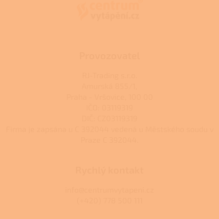
a
t
í
Provozovatel
RJ-Trading s.r.o.
Amurská 855/1,
Praha - Vršovice, 100 00
IČO: 03119319
DIČ: CZ03119319
Firma je zapsána u C 392044 vedená u Městského soudu v
Praze C 392044.
Rychlý kontakt
info@centrumvytapeni.cz
(+420) 778 500 111