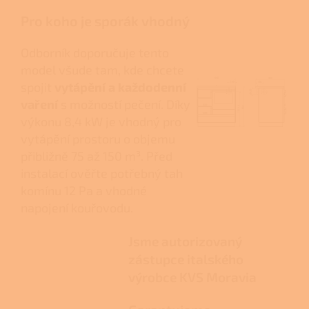
Pro koho je sporák vhodný
Odborník doporučuje tento
model všude tam, kde chcete
spojit
vytápění a každodenní
vaření
s možností pečení. Díky
výkonu 8,4 kW je vhodný pro
vytápění prostoru o objemu
přibližně 75 až 150 m³. Před
instalací ověřte potřebný tah
komínu 12 Pa a vhodné
napojení kouřovodu.
Jsme autorizovaný
zástupce italského
výrobce KVS Moravia