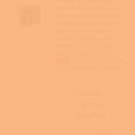
Rozměrné topeniště lze
snadno přestavit vyjmutím
horního roštu.
Velká trouba
s prosklenými dvířky a
teploměrem
usnadňuje
pečení, zatímco ocelová
plotna slouží k přípravě
pokrmů. Regulace toku
spalin
umožňuje přizpůsobit
výkon aktuálním potřebám.
Hlavní
výhody
sporáku
Vytápě