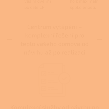
vašim dveřím
ho s maximální
po celé ČR.
spokojeností.
Centrum vytápění –
komplexní řešení pro
teplo vašeho domova od
návrhu až po realizaci
Komplexní služby od návrhu po