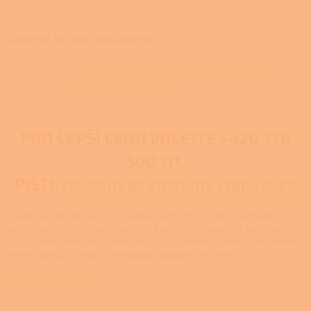
Zdarma od nás dostanete
+ Lavor Ashley 412 - Vysavač na popel
v hodnotě 1 990 Kč
PRO LEPŠÍ CENU VOLEJTE
+420 778
500 111,
PIŠTE
nevolny@centrumvytapeni.cz
Sporák na pevná paliva s troubou typ 9103 je určen k vytápění,
vaření, pečení a ohřívání pokrmů. Rozměrné topeniště lze snadno
přestavit na letní nebo zimní provoz (vyjímatelný horní rošt). Jedna z
mnoha dalších výhod je variabilita napojení na komín.
Detailní informace