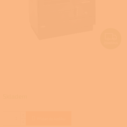
Z
ZDARMA
D
A
R
M
A
Skladem
Přidat do košíku