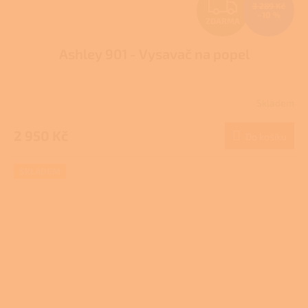
Z
3 289 Kč
–10 %
ZDARMA
D
Ashley 901 - Vysavač na popel
A
R
Skladem
M
2 950 Kč
Do košíku
A
SKLADEM