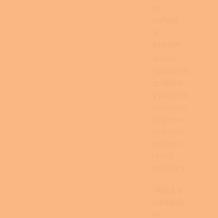
ní,
vaření
a
pečení
Jeden
spotřebič
zvládne
vytápění
prostoru,
přípravu
pokrmů,
pečení i
jejich
ohřívání.
Velké a
variabil
ní