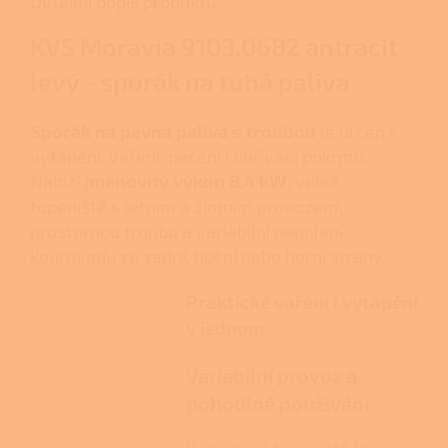
Detailní popis produktu
KVS Moravia 9103.0682 antracit
levý - sporák na tuhá paliva
Sporák na pevná paliva s troubou
je určen k
vytápění, vaření, pečení i ohřívání pokrmů.
Nabízí
jmenovitý výkon 8,4 kW
, velké
topeniště s letním a zimním provozem,
prostornou troubu a variabilní napojení
kouřovodu ze zadní, boční nebo horní strany.
Praktické vaření i vytápění
v jednom
Variabilní provoz a
pohodlné používání