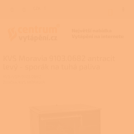
Přejít
na
CZK
NÁKUP
obsah
KOŠÍK
KVS Moravia 9103.0682 antracit
levý - sporák na tuhá paliva
KVS-VSP-9103.0682
Značka:
KVS MORAVIA