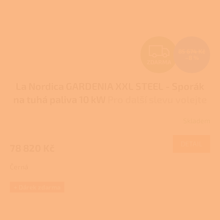
Z
85 674 Kč
–8 %
ZDARMA
D
La Nordica GARDENIA XXL STEEL - Sporák
A
na tuhá paliva 10 kW
Pro další slevu volejte
R
+420 778 500 111
Skladem
M
DETAIL
78 820 Kč
A
Černá
+ Dárek zdarma