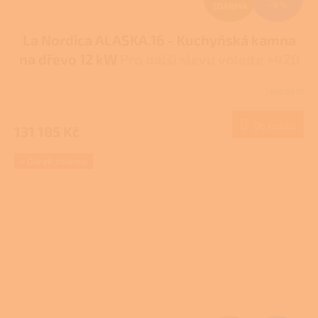
–8 %
ZDARMA
D
La Nordica ALASKA.16 - Kuchyňská kamna
A
na dřevo 12 kW
Pro další slevu volejte +420
R
778 500 111
Skladem
Průměrné
M
hodnocení
produktu
Do košíku
131 185 Kč
A
je
5,0
z
+ Dárek zdarma
5
hvězdiček.