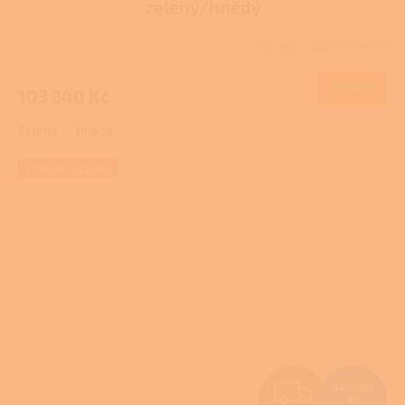
zelený/hnědý
R
Skladem u dodavatele
M
DETAIL
103 340 Kč
A
Zelená
Hnědá
+ Dárek zdarma
Z
142 592
Kč