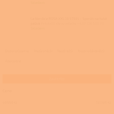
Skladem
La Nordica ROSA XXL.16 STEEL - Sporák na tuhá
paliva
Pro další slevu volejte +420 778 500 111
Skladem
Ř
a
Doporučujeme
Nejlevnější
Nejdražší
Nejprodávanější
z
e
Abecedně
n
í
p
Zavřít filtr
r
o
Cena
d
u
49990
Kč
131185
Kč
k
t