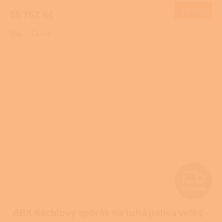
M
DETAIL
55 762 Kč
A
Bílá
Černá
Z
ZDARMA
D
ABX Kachlový sporák na tuhá paliva velký -
A