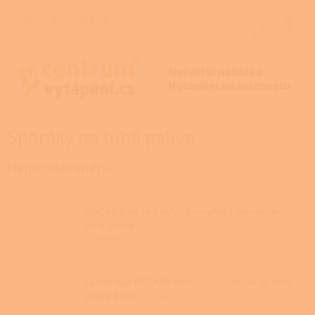
Přejít
na
CZK
NÁKUP
obsah
KOŠÍK
Sporáky na tuhá paliva
Nejprodávanější
LINCAR Gaia 149 AVL - Kuchyňský sporák na
tuhá paliva
Skladem
La Nordica ROSA.16 MAIOLICA - Sporák na tuhá
paliva 9 kW
Pro další slevu volejte +420 778 500
111