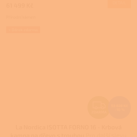
DETAIL
61 499 Kč
A
Přírodní kámen
+ Dárek zdarma
Z
93 826 Kč
–10 %
ZDARMA
D
La Nordica ISOTTA FORNO 16 - Krbová
A
kamna na dřevo s troubou
Pro další slevu