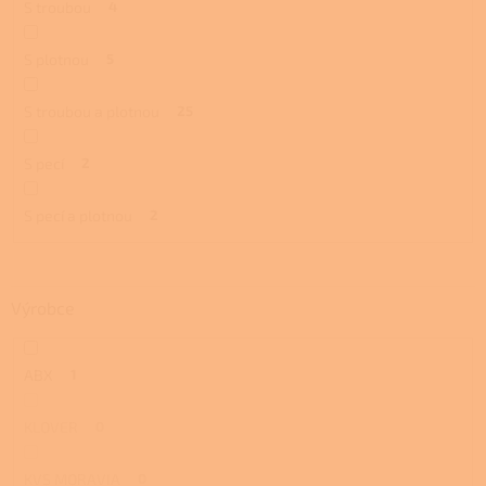
S troubou
4
S plotnou
5
S troubou a plotnou
25
S pecí
2
S pecí a plotnou
2
Výrobce
ABX
1
KLOVER
0
KVS MORAVIA
0