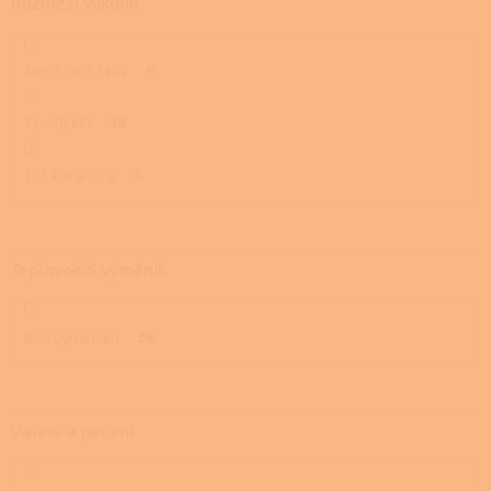
Rozmezí výkonu
Méně než 7 kW
4
7,1 - 10 kW
19
10,1 kW a více
3
Teplovodní výměník
Bez výměníku
26
Vaření a pečení