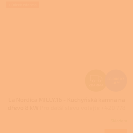
+ Dárek zdarma
Z
83 006 Kč
–8 %
ZDARMA
D
La Nordica MILLY.16 - Kuchyňská kamna na
A
dřevo 8 kW
Pro další slevu volejte +420 778
R
500 111
Skladem
M