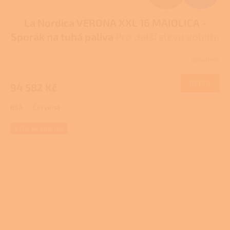
D
La Nordica VERONA XXL 16 MAIOLICA -
A
Sporák na tuhá paliva
Pro další slevu volejte
R
+420 778 500 111
Skladem
Průměrné
M
hodnocení
produktu
DETAIL
94 582 Kč
A
je
1,0
Bílá
Červená
z
5
hvězdiček.
+ Dárek zdarma