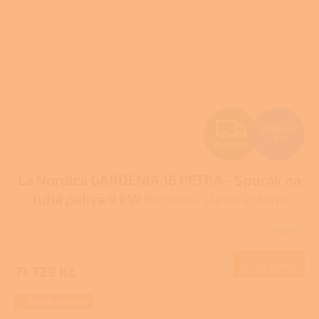
Z
77 966 Kč
–8 %
ZDARMA
D
La Nordica GARDENIA.16 PETRA - Sporák na
A
tuhá paliva 9 kW
Pro další slevu volejte
R
+420 778 500 111
Skladem
M
Do košíku
71 729 Kč
A
+ Dárek zdarma