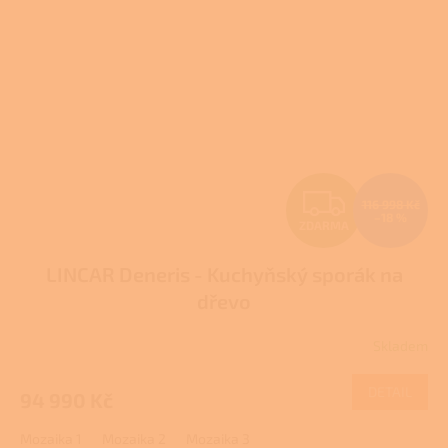
Z
116 998 Kč
–18 %
ZDARMA
D
LINCAR Deneris - Kuchyňský sporák na
A
dřevo
R
Skladem
M
DETAIL
94 990 Kč
A
Mozaika 1
Mozaika 2
Mozaika 3