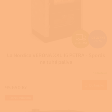
Z
106 277 Kč
–10 %
ZDARMA
D
La Nordica VERONA XXL 16 PETRA - Sporák
A
na tuhá paliva
R
Skladem
M
Do košíku
95 650 Kč
A
+ Dárek zdarma