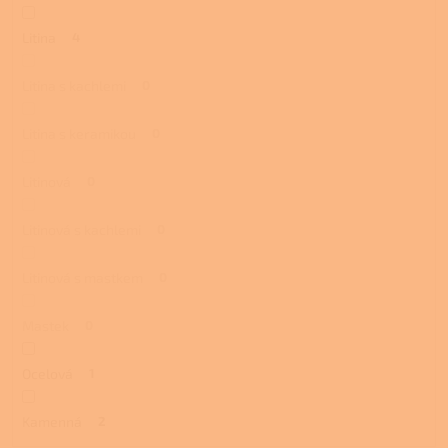
Litina
4
Litina s kachlemi
0
Litina s keramikou
0
Litinová
0
Litinová s kachlemi
0
Litinová s mastkem
0
Mastek
0
Ocelová
1
Kamenná
2