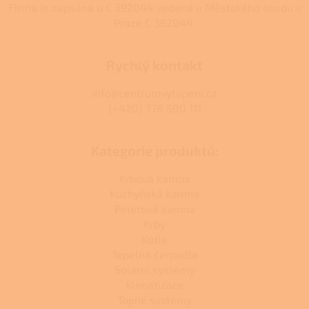
Firma je zapsána u C 392044 vedená u Městského soudu v
Praze C 392044.
Rychlý kontakt
info@centrumvytapeni.cz
(+420) 778 500 111
Kategorie produktů:
Krbová kamna
Kuchyňská kamna
Peletová kamna
Krby
Kotle
Tepelná čerpadla
Solární systémy
Klimatizace
Topné systémy