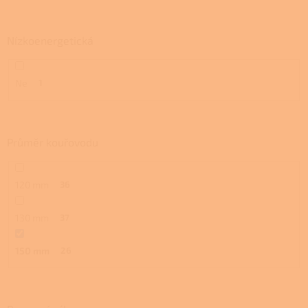
Nízkoenergetická
Ne
1
Průměr kouřovodu
120 mm
36
130 mm
37
150 mm
26