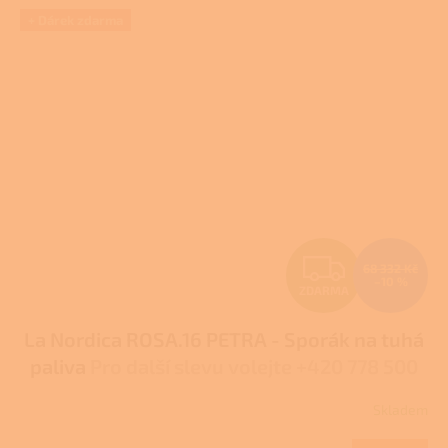
5
hvězdiček.
+ Dárek zdarma
Z
68 332 Kč
–10 %
ZDARMA
D
La Nordica ROSA.16 PETRA - Sporák na tuhá
A
paliva
Pro další slevu volejte +420 778 500
R
111
Skladem
M