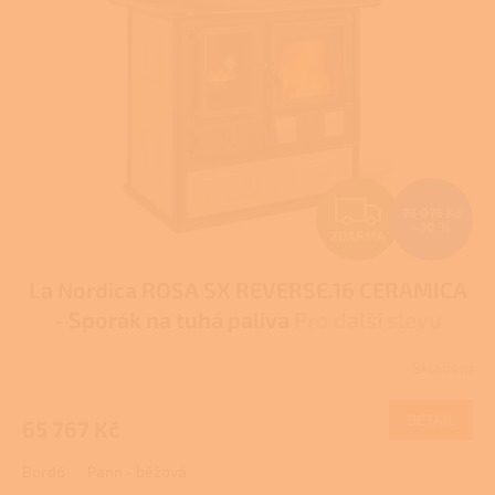
Z
73 075 Kč
–10 %
ZDARMA
D
La Nordica ROSA SX REVERSE.16 CERAMICA
A
- Sporák na tuhá paliva
Pro další slevu
R
volejte +420 778 500 111
Skladem
Průměrné
M
hodnocení
produktu
DETAIL
65 767 Kč
A
je
4,0
Bordó
Pann - běžová
z