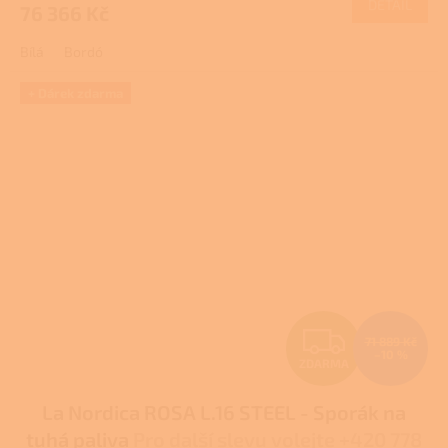
DETAIL
76 366 Kč
A
Bílá
Bordó
+ Dárek zdarma
Z
71 889 Kč
–10 %
ZDARMA
D
La Nordica ROSA L.16 STEEL - Sporák na
A
tuhá paliva
Pro další slevu volejte +420 778