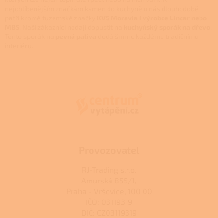
y
nejoblíbenějším značkám kamen do kuchyně u nás dlouhodobě
v
patří kromě tuzemské značky
KVS Moravia i výrobce Lincar nebo
ý
MBS
. Naši zákazníci nedají dopustit na
kuchyňský sporák na dřevo
.
p
Tento sporák na
pevná paliva
dodá šmrnc každému tradičnímu
i
interiéru.
s
Z
u
á
p
a
t
í
Provozovatel
RJ-Trading s.r.o.
Amurská 855/1,
Praha - Vršovice, 100 00
IČO: 03119319
DIČ: CZ03119319