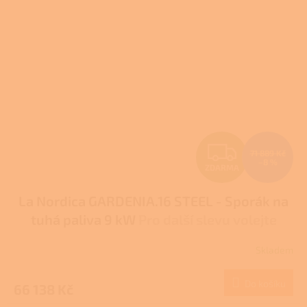
Z
71 889 Kč
–8 %
ZDARMA
D
La Nordica GARDENIA.16 STEEL - Sporák na
A
tuhá paliva 9 kW
Pro další slevu volejte
R
+420 778 500 111
Skladem
M
Do košíku
66 138 Kč
A