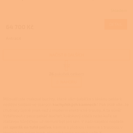
R
500 111
Skladem
M
DETAIL
64 700 Kč
A
Antracit
NAČÍST 8 DALŠÍCH
S
1
2
t
O
r
26
položek celkem
v
á
l
NAHORU
n
á
k
d
o
v
a
Milovali jste makové buchty, které vám babička s láskou pekla k
á
c
nedělní snídani ve starých
kuchyňských kamnech
? Pak jistě víte, že
n
í
chutnaly úplně jinak než z moderní elektrické trouby. A ta vůně!
í
p
Vytáhnout z pece pekáč buchet, kváskový chléb nebo kuře se
r
zlatavou kůrčičkou už nemusí být jen sen. V naší nabídce najdete
v
jak
sporák na tuhá paliva
, kamna s plotnou i kamna s troubou, v
k
kterých lze nejen topit, ale i péct nebo na nich vařit. K