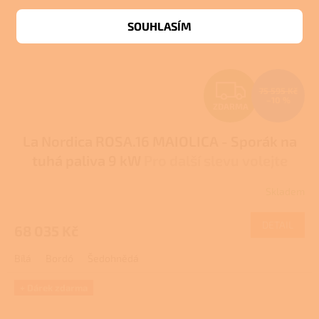
SOUHLASÍM
Z
75 595 Kč
–10 %
ZDARMA
D
La Nordica ROSA.16 MAIOLICA - Sporák na
A
tuhá paliva 9 kW
Pro další slevu volejte
R
+420 778 500 111
Skladem
M
DETAIL
68 035 Kč
A
Bílá
Bordó
Šedohnědá
+ Dárek zdarma