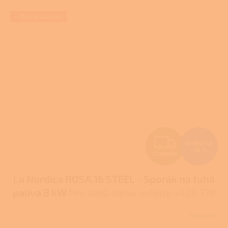
+ Dárek zdarma
Z
61 958 Kč
–10 %
ZDARMA
D
La Nordica ROSA.16 STEEL - Sporák na tuhá
A
paliva 8 kW
Pro další slevu volejte +420 778
R
500 111
Skladem