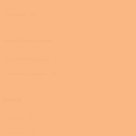
ů
Na skladě
26
Externí přívod vzduchu
Bez externího přívodu
7
S externím přívodem
19
Materiál
Kachlová
0
Keramická
0