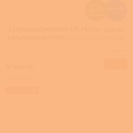
Z
95 309 Kč
–8 %
ZDARMA
D
La Nordica GARDENIA XXL PETRA - Sporák
A
na tuhá paliva 10 kW
Pro další slevu volejte
R
+420 778 500 111
Skladem
M
DETAIL
87 684 Kč
A
Přírodní kámen
+ Dárek zdarma