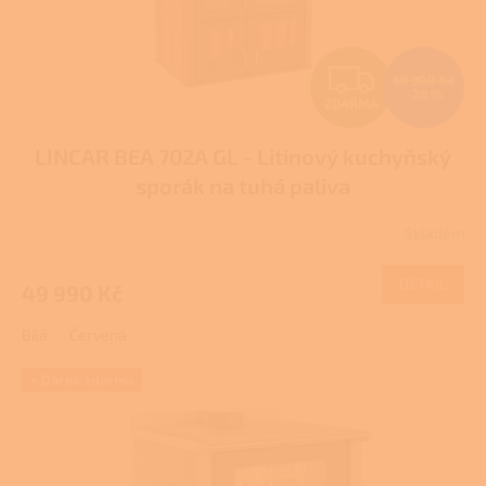
u
k
t
Z
ů
69 900 Kč
–28 %
ZDARMA
D
LINCAR BEA 702A GL - Litinový kuchyňský
A
sporák na tuhá paliva
R
Skladem
M
DETAIL
49 990 Kč
A
Bílá
Červená
+ Dárek zdarma