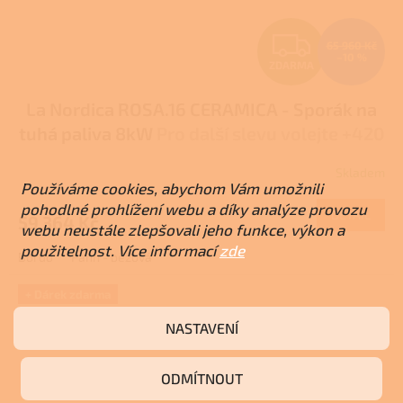
Z
65 960 Kč
–10 %
ZDARMA
D
La Nordica ROSA.16 CERAMICA - Sporák na
A
tuhá paliva 8kW
Pro další slevu volejte +420
R
778 500 111
Skladem
Průměrné
M
Používáme cookies, abychom Vám umožnili
hodnocení
pohodlné prohlížení webu a díky analýze provozu
produktu
DETAIL
59 364 Kč
A
je
webu neustále zlepšovali jeho funkce, výkon a
5,0
použitelnost. Více informací
zde
Bordó
Pann - běžová
z
5
hvězdiček.
+ Dárek zdarma
NASTAVENÍ
ODMÍTNOUT