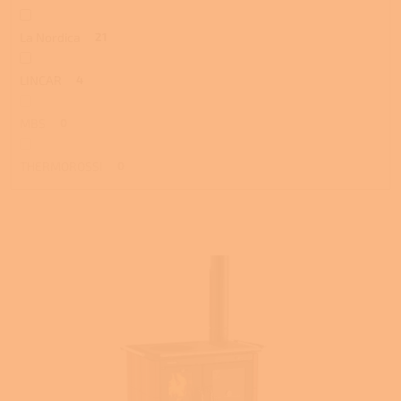
La Nordica
21
LINCAR
4
MBS
0
THERMOROSSI
0
V
ý
p
i
s
p
r
o
d