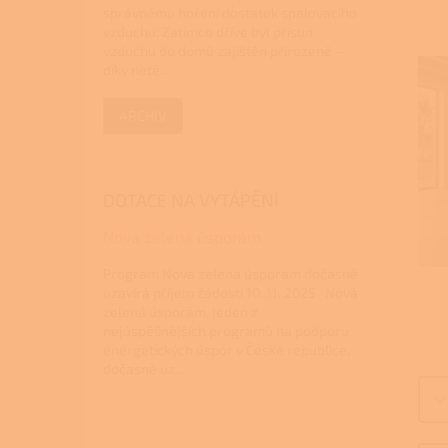
správnému hoření dostatek spalovacího
vzduchu. Zatímco dříve byl přísun
vzduchu do domů zajištěn přirozeně –
díky netě...
ARCHIV
DOTACE NA VYTÁPĚNÍ
Nová zelená úsporám
Program Nová zelená úsporám dočasně
uzavírá příjem žádostí 10. 11. 2025 Nová
zelená úsporám, jeden z
nejúspěšnějších programů na podporu
energetických úspor v České republice,
dočasně uz...