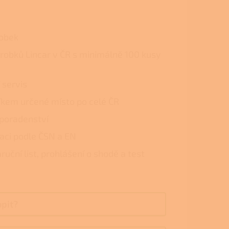
robek
ýrobků Lincar v ČR s minimálně 100 kusy
 servis
kem určené místo po celé ČR
poradenství
laci podle ČSN a EN
ruční list, prohlášení o shodě a test
opit?