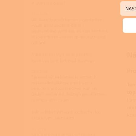
s výměníkem?
NAS
22.4.2026
Údržba krbových kamen s výměníkem
vyžaduje pravidelné čištění
teplovodního výměníku od sazí, kontrolu
těsnění dvířek a revizi spalinových cest
odborní...
Ná
Minimální výška a průměr
komínu pro krbová kamna
Pro
22.4.2026
Správná výška komínu je jedním z
nejzásadnějších parametrů pro
Ten
bezpečný provoz krbových kamen.
top
Dalším neméně důležitým parametrem
lis
je jeho vnitřní prům...
obj
Jak udělat přívod vzduchu ke
kou
krbovým kamnům
9.3.2026
Každá krbová kamna potřebují ke