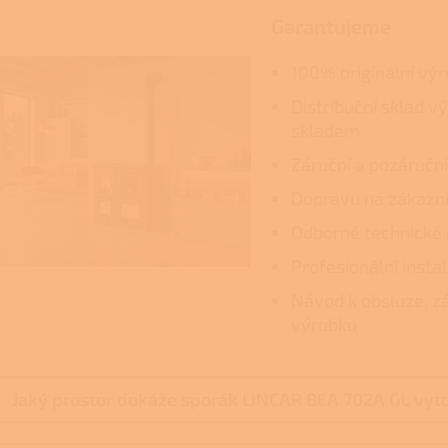
Garantujeme
100% originální vý
Distribuční sklad v
skladem
Záruční a pozáruční
Dopravu na zákazní
Odborné technické 
Profesionální insta
Návod k obsluze, zá
výrobku
Jaký prostor dokáže sporák LINCAR BEA 702A GL vyt