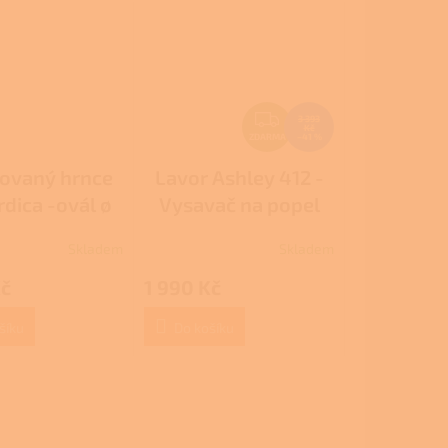
Z
3 393
Kč
D
ZDARMA
–41 %
A
ovaný hrnce
Lavor Ashley 412 -
R
rdica -ovál ø
Vysavač na popel
M
/ 4 liters
A
Skladem
Skladem
Kč
1 990 Kč
šíku
Do košíku