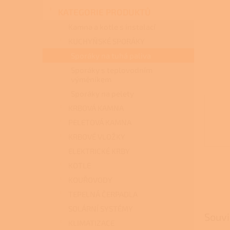
n
KATEGORIE PRODUKTŮ
e
l
Kamna a kotle s instalací
KUCHYŇSKÉ SPORÁKY
Sporáky na tuhá paliva
Sporáky s teplovodním
výměníkem
Sporáky na pelety
KRBOVÁ KAMNA
PELETOVÁ KAMNA
KRBOVÉ VLOŽKY
ELEKTRICKÉ KRBY
KOTLE
KOUŘOVODY
TEPELNÁ ČERPADLA
SOLÁRNÍ SYSTÉMY
Souvi
KLIMATIZACE