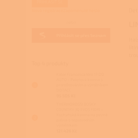
PŘIHLÁSIT SE
Det
Nová registrace
Zapomenuté heslo
nebo
LI
Přihlásit se přes Seznam
Ita
lit
tro
Top 4 produkty
Kalor Francesca Idro 17 DD
AUTO - Peletová kamna s
proroštováním a výměníkem
DOTACE
95 505 Kč
THERMOROSSI BOSKY
COUNTRY 30 EVO5 FIORI -
Kuchyňská kamna na pevná
paliva s teplovodním
výměníkem
121 426 Kč