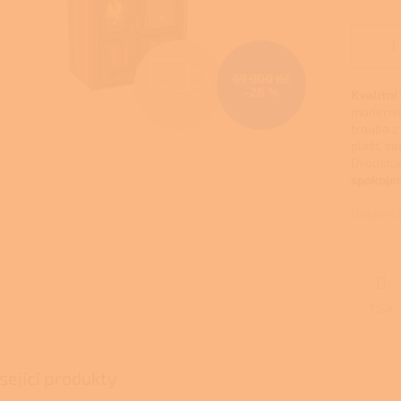
Z
69 900 Kč
–28 %
Kvalitní
ZDARMA
moderním
D
trouba z
plášť, z
Dvoustu
A
spokojen
Detailní
R
M
TISK
A
sející produkty