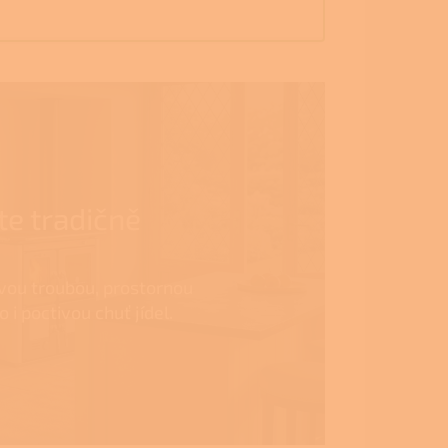
te tradičně
ovou troubou, prostornou
i poctivou chuť jídel.