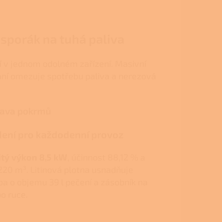
 sporák na tuhá paliva
í
v jednom odolném zařízení. Masivní
ání omezuje spotřebu paliva a nerezová
prava pokrmů
ení pro každodenní provoz
tý výkon 8,5 kW
, účinnost 88,12 % a
220 m³. Litinová plotna usnadňuje
ba o objemu 39 l pečení a zásobník na
o ruce.