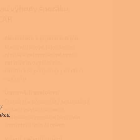
vní výhody sporáku
CAR
Akumulace a příjemné teplo
Masivní litinové tělo dlouho
předává nahromaděné teplo,
zatímco dvouplášťová
konstrukce podporuje proudění
vzduchu.
Úspornější spalování
Primární a předehřátý sekundární
í
vzduch zvyšují účinnost
nkce,
spalování a pomáhají snižovat
spotřebu dřeva či briket.
Vaření, pečení i sušení