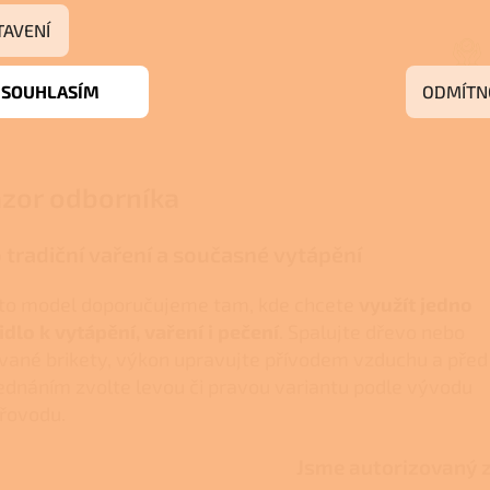
TAVENÍ
SOUHLASÍM
ODMÍTN
zor odborníka
 tradiční vaření a současné vytápění
to model doporučujeme tam, kde chcete
využít jedno
idlo k vytápění, vaření i pečení
. Spalujte dřevo nebo
ované brikety, výkon upravujte přívodem vzduchu a před
ednáním zvolte levou či pravou variantu podle vývodu
řovodu.
Jsme autorizovaný 