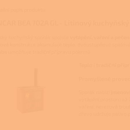
ailní popis produktu
NCAR BEA 702A GL - Litinový kuchyňský
lský kuchyňský sporák spojuje
vytápění, vaření a pečen
inová konstrukce akumuluje teplo, dvoustupňové spalov
uba umožňuje tradiční přípravu pokrmů.
Teplo i tradiční pří
Promyšlené proved
Sporák nabízí
jmenovi
vytápění prostoru až 
vaření, nerezová trou
dřevo udržuje palivo p