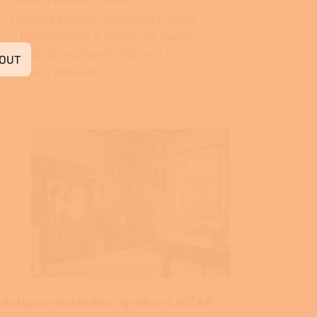
Litinová plotna, nerezová trouba
s teploměrem a vestavný šuplík
rozšiřují možnosti přípravy i
OUT
ohřevu potravin.
zástupce italského výrobce LINCAR