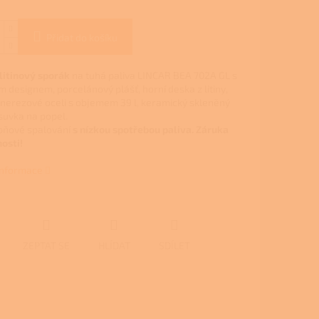
Přidat do košíku
 litinový sporák
na tuhá paliva
LINCAR
BEA 702A GL
s
 designem, porcelánový plášť, horní deska z litiny,
 nerezové oceli s objemem 39 l, keramický skleněný
ásuvka na popel.
pňové spalování
s nízkou spotřebou paliva. Záruka
osti!
 informace
ZEPTAT SE
HLÍDAT
SDÍLET