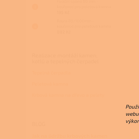
Fixační spona 80 mm -
kouřovod pro peletová kamna
195 Kč
Roura 80/1000mm -
kouřovod pro peletová kamna
882 Kč
Realizace montáží kamen,
kotlů a tepelných čerpadel
Tepelná čerpadla
Peletová kamna
Krbová kamna na dřevo a pelety
Použí
webu 
výkon
BLOG
Jak na údržbu krbových kamen