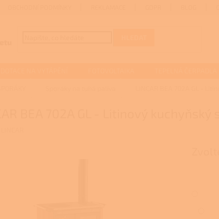
OBCHODNÍ PODMÍNKY
REKLAMACE
GDPR
BLOG
HLEDAT
DOTACE NA VYTÁPĚNÍ
FOTOVOLTAIKA
TEPELNÁ ČERPADLA
SPORÁKY
Sporáky na tuhá paliva
LINCAR BEA 702A GL - Litin
AR BEA 702A GL - Litinový kuchyňský s
:
LINCAR
Zvolt