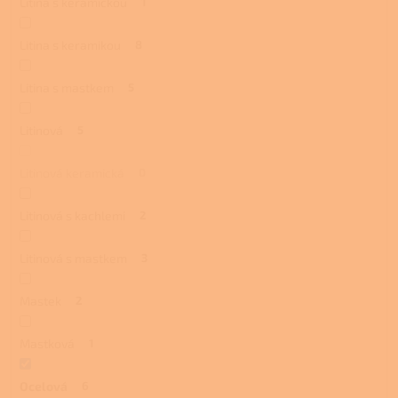
Litina s keramickou
1
Litina s keramikou
8
Litina s mastkem
5
Litinová
5
Litinová keramická
0
Litinová s kachlemi
2
Litinová s mastkem
3
Mastek
2
Mastková
1
Ocelová
6