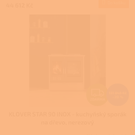
Do košíku
44 612 Kč
A
Z
131 848 Kč
–20 %
ZDARMA
D
KLOVER STAR 90 INOX - kuchyňský sporák
A
na dřevo, nerezový
R