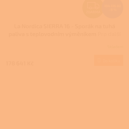
Z
194 175 Kč
–8 %
ZDARMA
D
La Nordica SIERRA 16 - Sporák na tuhá
A
paliva s teplovodním výměníkem
Pro další
R
slevu volejte +420 778 500 111
Skladem
M
Do košíku
178 641 Kč
A