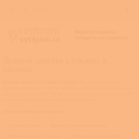
Přejít
na
CZK
NÁKUP
obsah
KOŠÍK
Ocelové sporáky s troubou a
plotnou
Ocelové sporáky s troubou a plotnou
jsou sázkou na jistotu.
Ocelové provedení se rychle rozehřeje, váží méně než litina a bývá
cenově nejdostupnější. Trouba i varná plotna v jednom spotřebiči
znamenají, že uvaříte i upečete pouze na dřevo.
Související kategorie sporáků
Ocelové sporáky
Sporáky s troubou a plotnou
Ocelové sporáky s troubou
Ocelové sporáky s plotnou