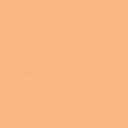
120 mm
1
130 mm
2
150 mm
3
160 mm
0
Rozmezí výkonu
Méně než 7 kW
1
7,1 - 10 kW
2
10,1 kW a více
3