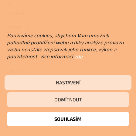
Eva Calòr
1
KLOVER
1
Používáme cookies, abychom Vám umožnili
pohodlné prohlížení webu a díky analýze provozu
KVS MORAVIA
1
webu neustále zlepšovali jeho funkce, výkon a
použitelnost. Více informací
zde
La Nordica
2
LINCAR
0
NASTAVENÍ
MBS
1
ODMÍTNOUT
PHEBO STUFE
0
THERMOROSSI
0
SOUHLASÍM