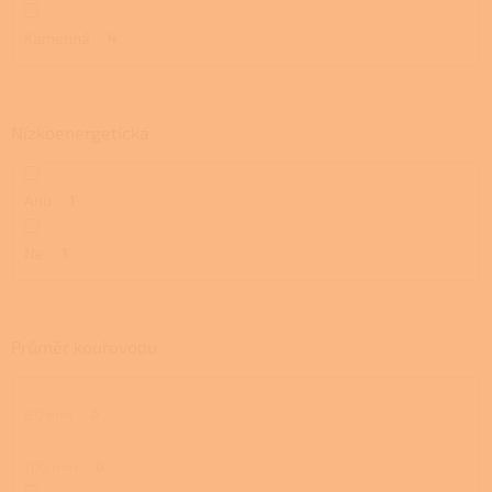
Kamenná
4
Nízkoenergetická
Ano
1
Ne
1
Průměr kouřovodu
80 mm
0
100 mm
0