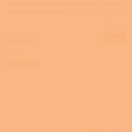
La Nordica GARDENIA XXL STEEL - Sporák
A
na tuhá paliva 10 kW
Pro další slevu volejte
R
+420 778 500 111
Skladem
M
DETAIL
78 820 Kč
A
Černá
+ Dárek zdarma