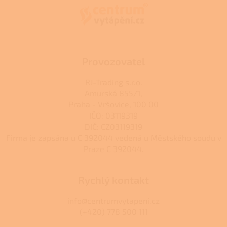
a
c
t
í
í
p
r
v
k
Provozovatel
y
v
RJ-Trading s.r.o.
ý
Amurská 855/1,
p
Praha - Vršovice, 100 00
i
s
IČO: 03119319
u
DIČ: CZ03119319
Firma je zapsána u C 392044 vedená u Městského soudu v
Praze C 392044.
Rychlý kontakt
info@centrumvytapeni.cz
(+420) 778 500 111