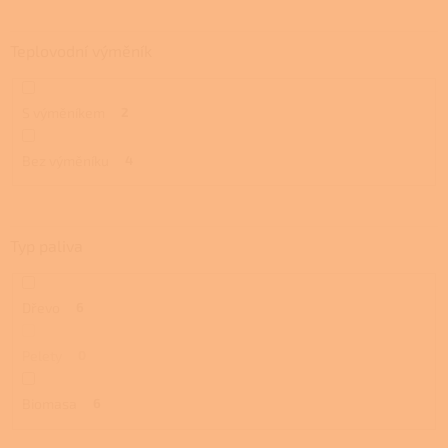
Teplovodní výměník
S výměníkem
2
Bez výměníku
4
Typ paliva
Dřevo
6
Pelety
0
Biomasa
6