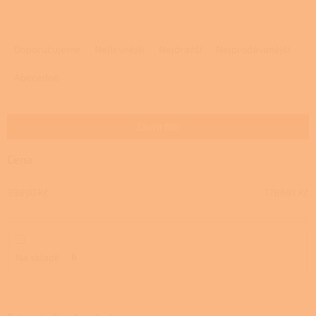
Ř
a
Doporučujeme
Nejlevnější
Nejdražší
Nejprodávanější
z
e
Abecedně
n
í
p
Zavřít filtr
r
o
Cena
d
u
39890
Kč
178641
Kč
k
t
ů
Na skladě
6