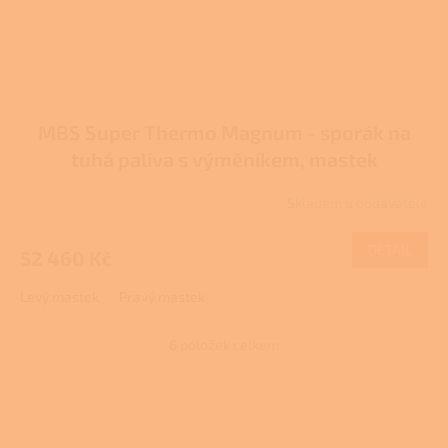
MBS Super Thermo Magnum - sporák na
tuhá paliva s výměníkem, mastek
Skladem u dodavatele
DETAIL
52 460 Kč
Levý mastek
Pravý mastek
6
položek celkem
O
v
l
Z
á
á
d
p
a