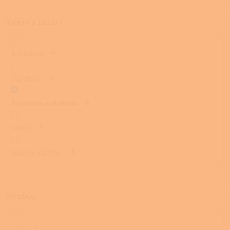
Vaření a pečení
S troubou
4
S plotnou
4
S troubou a plotnou
6
S pecí
3
S pecí a plotnou
3
Výrobce
ABX
0