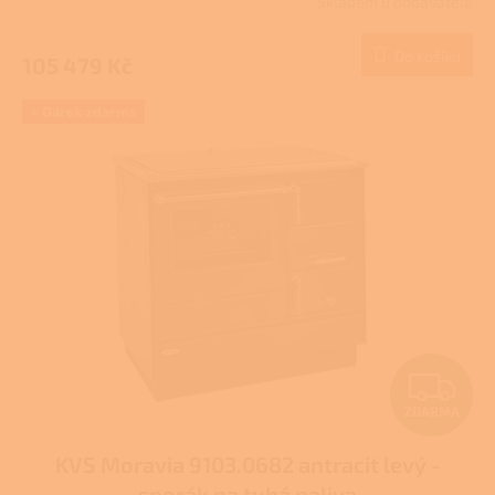
Skladem u dodavatele
M
Do košíku
105 479 Kč
A
+ Dárek zdarma
Z
ZDARMA
D
KVS Moravia 9103.0682 antracit levý -
A
sporák na tuhá paliva