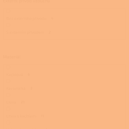
Externí přívod vzduchu
Bez externího přívodu
4
S externím přívodem
2
Materiál
Kachlová
6
Keramická
3
Litina
21
Litina s kachlemi
11