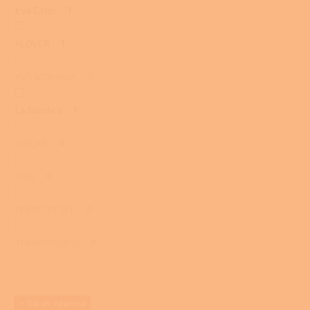
Eva Calòr
1
KLOVER
1
KVS MORAVIA
0
La Nordica
1
LINCAR
0
MBS
0
PHEBO STUFE
0
THERMOROSSI
0
V
+ Dárek zdarma