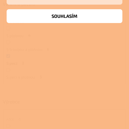
Vaření a pečení
SOUHLASÍM
S troubou
4
S plotnou
4
S troubou a plotnou
6
S pecí
3
S pecí a plotnou
3
Výrobce
ABX
0