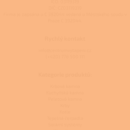
s
IČO: 03119319
u
DIČ: CZ03119319
Firma je zapsána u C 392044 vedená u Městského soudu v
Praze C 392044.
Rychlý kontakt
info@centrumvytapeni.cz
(+420) 778 500 111
Kategorie produktů:
Krbová kamna
Kuchyňská kamna
Peletová kamna
Krby
Kotle
Tepelná čerpadla
Solární systémy