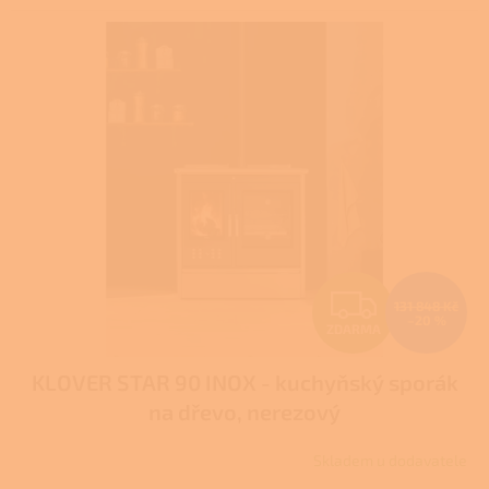
Z
131 848 Kč
–20 %
ZDARMA
D
KLOVER STAR 90 INOX - kuchyňský sporák
A
na dřevo, nerezový
R
Skladem u dodavatele
M