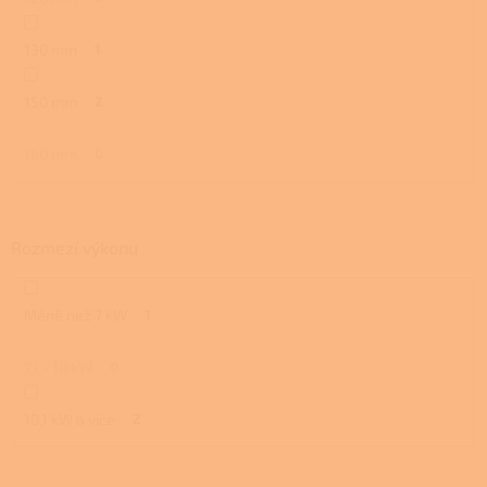
130 mm
1
150 mm
2
160 mm
0
Rozmezí výkonu
Méně než 7 kW
1
7,1 - 10 kW
0
10,1 kW a více
2