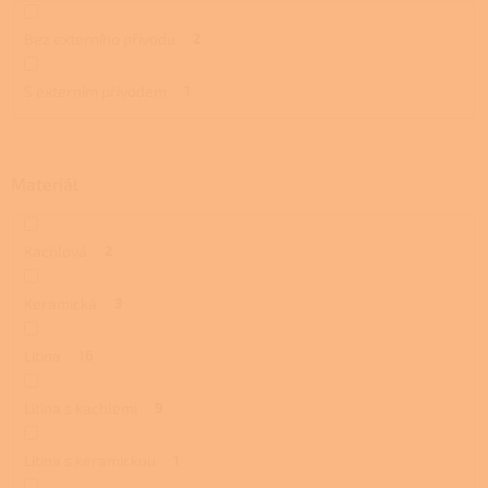
Bez externího přívodu
2
S externím přívodem
1
Materiál
Kachlová
2
Keramická
3
Litina
16
Litina s kachlemi
9
Litina s keramickou
1