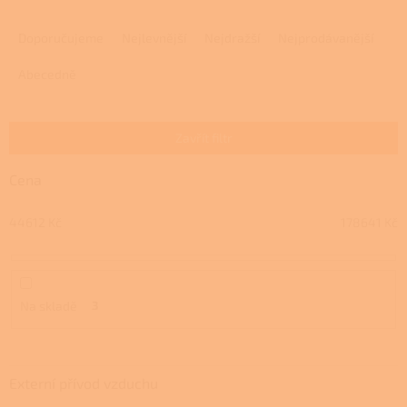
Ř
a
Doporučujeme
Nejlevnější
Nejdražší
Nejprodávanější
z
e
Abecedně
n
í
p
Zavřít filtr
r
o
Cena
d
u
44612
Kč
178641
Kč
k
t
ů
Na skladě
3
Externí přívod vzduchu