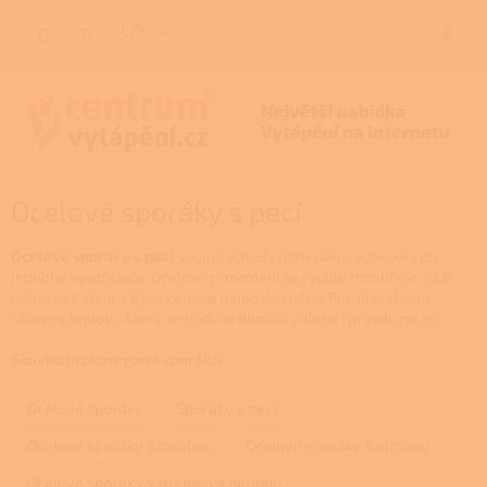
Přejít
na
CZK
NÁKUP
obsah
KOŠÍK
Ocelové sporáky s pecí
Ocelové sporáky s pecí
spojují výhody materiálu i vybavení do
jednoho spotřebiče. Ocelové provedení se rychle rozehřeje, váží
méně než litina a bývá cenově nejdostupnější. Pec drží stálou
sálavou teplotu, která se hodí na domácí chleba i pravou pizzu.
Související kategorie sporáků
Ocelové sporáky
Sporáky s pecí
Ocelové sporáky s troubou
Ocelové sporáky s plotnou
Ocelové sporáky s troubou a plotnou