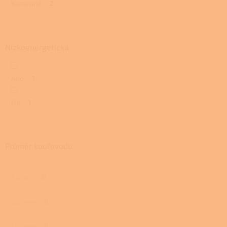
Kamenná
2
Nízkoenergetická
Ano
1
Ne
1
Průměr kouřovodu
80 mm
0
100 mm
0
120 mm
0