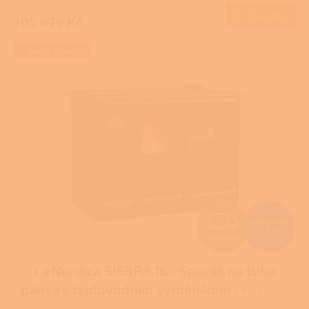
Do košíku
105 479 Kč
A
+ Dárek zdarma
Z
194 175 Kč
–8 %
ZDARMA
D
La Nordica SIERRA 16 - Sporák na tuhá
A
paliva s teplovodním výměníkem
Pro další
R
slevu volejte +420 778 500 111