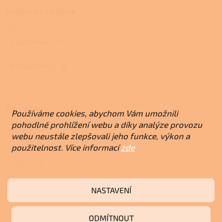
Teplovodní výměník
S výměníkem
1
Bez výměníku
2
Typ paliva
Používáme cookies, abychom Vám umožnili
pohodlné prohlížení webu a díky analýze provozu
webu neustále zlepšovali jeho funkce, výkon a
Dřevo
3
použitelnost. Více informací
zde
Pelety
0
Biomasa
3
NASTAVENÍ
ODMÍTNOUT