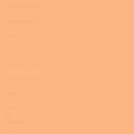
Litina s keramikou
8
Litina s mastkem
4
Litinová
0
Litinová keramická
0
Litinová s kachlemi
0
Litinová s mastkem
0
Mastek
1
Mastková
0
Ocelová
3