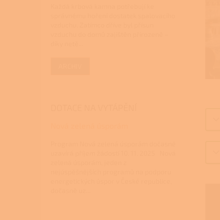
Každá krbová kamna potřebují ke
správnému hoření dostatek spalovacího
vzduchu. Zatímco dříve byl přísun
vzduchu do domů zajištěn přirozeně –
díky netě...
ARCHIV
DOTACE NA VYTÁPĚNÍ
Nová zelená úsporám
Program Nová zelená úsporám dočasně
uzavírá příjem žádostí 10. 11. 2025 Nová
zelená úsporám, jeden z
nejúspěšnějších programů na podporu
energetických úspor v České republice,
dočasně uz...