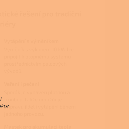
tické řešení pro tradiční
riéry
Vytápění s výměníkem
Výměník s výkonem 10 kW lze
připojit k otopnému systému
prostřednictvím palcových
vývodů.
Vaření i pečení
Sporák je vybaven plotnou a
í
troubou, takže umožňuje
nkce,
přípravu jídel i vytápění během
jednoho provozu.
Mastek pro akumulaci tepla