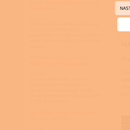
Jak na údržbu krbových kamen
s výměníkem?
NAS
22.4.2026
Údržba krbových kamen s výměníkem
vyžaduje pravidelné čištění
teplovodního výměníku od sazí, kontrolu
těsnění dvířek a revizi spalinových cest
Ná
odborní...
Minimální výška a průměr
Pro
komínu pro krbová kamna
Pod
22.4.2026
sou
Správná výška komínu je jedním z
nejzásadnějších parametrů pro
pot
bezpečný provoz krbových kamen.
kom
Dalším neméně důležitým parametrem
je jeho vnitřní prům...
Jak udělat přívod vzduchu ke
krbovým kamnům
9.3.2026