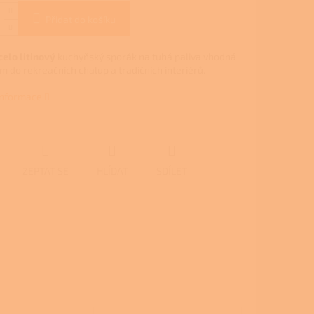
Přidat do košíku
celo litinový
kuchyňský sporák na tuhá paliva vhodná
m do rekreačních chalup a tradičních interiérů.
 informace
ZEPTAT SE
HLÍDAT
SDÍLET