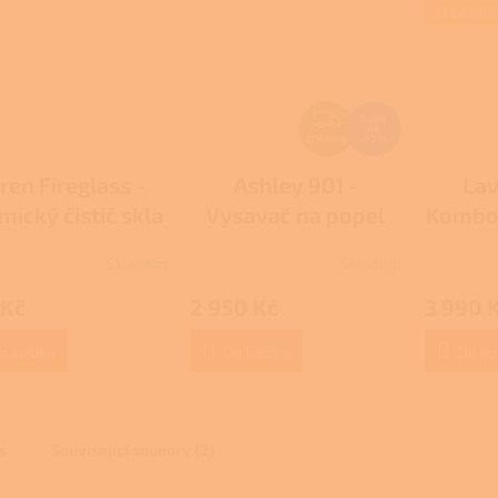
SKLADE
Z
3 289
Kč
D
ZDARMA
–10 %
A
ren Fireglass -
Ashley 901 -
Lav
R
ický čistič skla
Vysavač na popel
Kombo 
M
A
Skladem
Skladem
rné
Průměrné
cení
hodnocení
 Kč
2 950 Kč
3 990 
ktu
produktu
je
3,0
o košíku
Do košíku
Do ko
z
5
ček.
hvězdiček.
s
Související soubory (2)