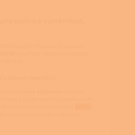
uhá paliva s výměníkem,
aření a pečení. Mastekové obložení
10 kW
umožňuje napojení na otopný
interiérů.
ní v jednom spotřebiči
využívá
dřevo a biomasu
a nabízí
. Plotna a trouba umožňují připravovat
tek pomáhá udržovat příjemné
sálavé
dporuje snadnou údržbu a dlouhou