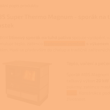
ailní popis produktu
S Super Thermo Magnum - sporák na t
stek
diční
litinový sporák na tuhá paliva
spojuje vytápění, v
muluje teplo, zatímco
teplovodní výměník
s výkonem 
tém. Hodí se především do chalup a tradičně zařízených 
Teplo, vaření a peče
Sporák MBS Magnum 
celkový výkon
20 kW
pokrmy, zatímco mas
teplo
. Konstrukce po
životnost.