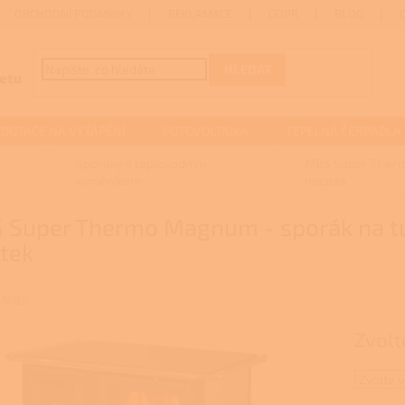
OBCHODNÍ PODMÍNKY
REKLAMACE
GDPR
BLOG
HLEDAT
DOTACE NA VYTÁPĚNÍ
FOTOVOLTAIKA
TEPELNÁ ČERPADLA
Sporáky s teplovodním
MBS Super Therm
výměníkem
mastek
 Super Thermo Magnum - sporák na tu
tek
:
MBS
Zvolt