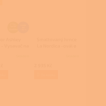
M
Z
5 460
Kč
D
ZDARMA
–26 %
A
or Ashley
Smaltovaný hrnce
R
- Vysavač na
La Nordica -ovál ø
M
popel
24 / 4 liters
A
Skladem
Skladem
Kč
2 935 Kč
šíku
Do košíku