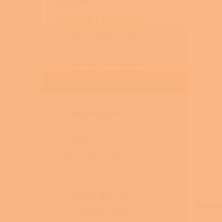
a
n
KATEGORIE PRODUKTŮ
e
l
Kamna a kotle s instalací
KUCHYŇSKÉ SPORÁKY
Sporáky na tuhá paliva
Sporáky s teplovodním
výměníkem
Sporáky na pelety
KRBOVÁ KAMNA
PELETOVÁ KAMNA
KRBOVÉ VLOŽKY
ELEKTRICKÉ KRBY
KOTLE
KOUŘOVODY
TEPELNÁ ČERPADLA
Souvi
SOLÁRNÍ SYSTÉMY