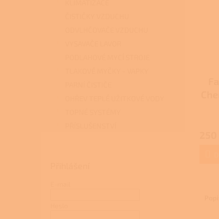
KLIMATIZACE
ČISTIČKY VZDUCHU
ODVLHČOVAČE VZDUCHU
VYSAVAČE LAVOR
PODLAHOVÉ MYCÍ STROJE
TLAKOVÉ MYČKY - VAPKY
Fa
PARNÍ ČISTIČE
Chem
OHŘEV TEPLÉ UŽITKOVÉ VODY
TOPNÉ SYSTÉMY
Průmě
PŘÍSLUŠENSTVÍ
hodno
250
produ
je
3,7
D
z
Přihlášení
5
hvězdi
E-mail
Popi
Heslo