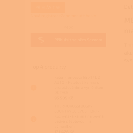
Det
PŘIHLÁSIT SE
Nová registrace
Zapomenuté heslo
MB
nebo
ma
Přihlásit se přes Seznam
Tra
aku
sys
Top 4 produkty
Kalor Francesca Idro 17 DD
AUTO - Peletová kamna s
proroštováním a výměníkem
DOTACE
95 505 Kč
THERMOROSSI BOSKY
COUNTRY 30 EVO5 FIORI -
Kuchyňská kamna na pevná
paliva s teplovodním
výměníkem
121 426 Kč