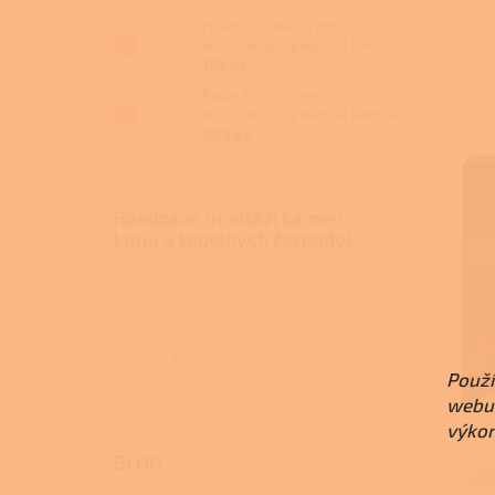
Fixační spona 80 mm -
kouřovod pro peletová kamna
195 Kč
Roura 80/1000mm -
kouřovod pro peletová kamna
882 Kč
Realizace montáží kamen,
kotlů a tepelných čerpadel
Tepelná čerpadla
Peletová kamna
Krbová kamna na dřevo a pelety
Použí
webu 
výkon
BLOG