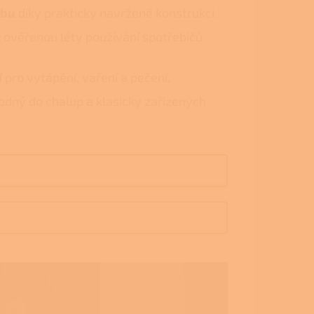
žbu
díky prakticky navržené konstrukci.
t
ověřenou léty používání spotřebičů
í
pro vytápění, vaření a pečení.
dný do chalup a klasicky zařízených