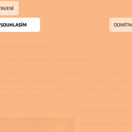
TAVENÍ
SOUHLASÍM
ODMÍTN
zor odborníka
 chalupy a klasicky zařízené domy
le odborného posouzení je sporák vhodný tam, kde chc
časně topit, vařit a péct
. Provoz lze přizpůsobit různý
řebám nastavením přívodu vzduchu a tahu, včetně
binovaného režimu.
Jsme autorizovaný 
Garantujeme spoleh