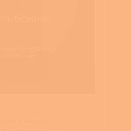
rním tepelným
m robustním spotřebiči s
dním výměníkem.
Ověřeno zákazníky
Přidejte se k více než 500