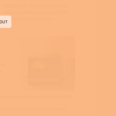
Mastekové obložení podporuje
příjemné sálání a pomáhá déle
udržet teplo v prostoru.
OUT
ete
m
zástupce italského výrobce MBS
livou volbu pro váš interiér