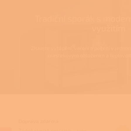
Tradiční sporák s mode
využitím
Získejte vytápění, vaření a pečení v jedno
mastekovým obložením a teplovo
Doprava zdarma
Žádné skryté poplatky – tato