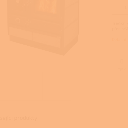
Tradiční
předevší
Detailní
TISK
sející produkty