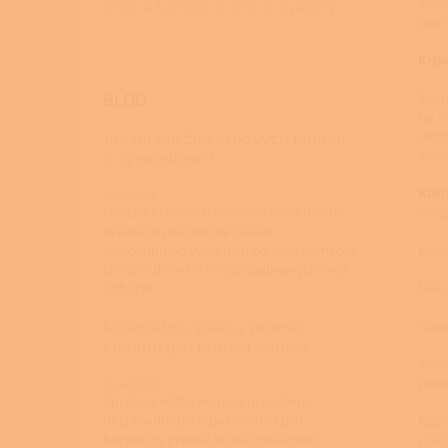
domo
Krbová kamna na dřevo a pelety
spor
Krbo
BLOG
Svět
La N
Jak na údržbu krbových kamen
mohl
domo
s výměníkem?
Kotl
22.4.2026
Údržba krbových kamen s výměníkem
vyto
vyžaduje pravidelné čištění
teplovodního výměníku od sazí, kontrolu
Komp
těsnění dvířek a revizi spalinových cest
odborní...
Návo
Minimální výška a průměr
Spol
komínu pro krbová kamna
Komp
proh
22.4.2026
Správná výška komínu je jedním z
nejzásadnějších parametrů pro
Naši
bezpečný provoz krbových kamen.
polo