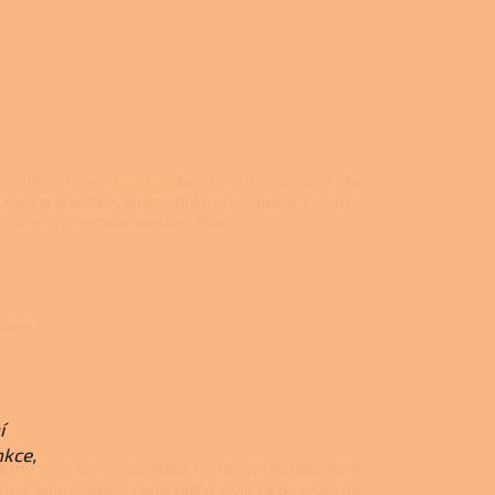
 kamna na dřevo a
pelety
, kamna s troubou, sporáky
 kamna a kotle s teplovodním výměníkem. Výrobky
jpřísnější mezinárodní certifikáty.
ladem
í
nkce,
dukty z její dílny odpovídaly náročným požadavkům
ích, od tradičního rustikálního stylu až po moderní