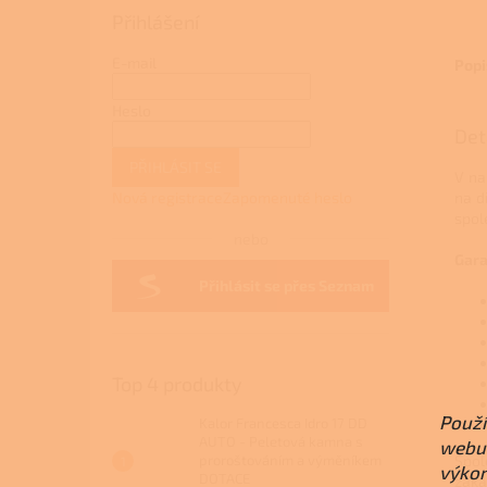
Přihlášení
E-mail
Popi
Heslo
Det
PŘIHLÁSIT SE
V na
Nová registrace
Zapomenuté heslo
na d
spol
nebo
Gara
Přihlásit se přes Seznam
Top 4 produkty
Použí
Kalor Francesca Idro 17 DD
AUTO - Peletová kamna s
webu 
proroštováním a výměníkem
Spol
výkon
DOTACE
záka