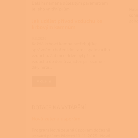
Dalším neméně důležitým parametrem
je jeho vnitřní prům...
Nabí
komí
Jak udělat přívod vzduchu ke
poho
krbovým kamnům
9.3.2026
Každá krbová kamna potřebují ke
správnému hoření dostatek spalovacího
vzduchu. Zatímco dříve byl přísun
vzduchu do domů zajištěn přirozeně –
díky netě...
ARCHIV
DOTACE NA VYTÁPĚNÍ
Nová zelená úsporám
Program Nová zelená úsporám dočasně
uzavírá příjem žádostí 10. 11. 2025 Nová