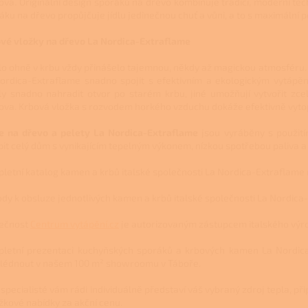
va. Originální design sporáků na dřevo kombinuje tradici, moderní tech
áku na dřevo propůjčuje jídlu jedinečnou chuť a vůni, a to s maximální
vé vložky na dřevo La Nordica-Extraflame
lo ohně v krbu vždy přinášelo tajemnou, někdy až magickou atmosféru. 
ordica-Extraflame snadno spojit s efektivním a ekologickým vytápěn
y snadno nahradit otvor po starém krbu, jiné umožňují vytvořit zce
va. Krbová vložka s rozvodem horkého vzduchu dokáže efektivně vytop
e na dřevo a pelety La Nordica-Extraflame
jsou vyráběny s použití
pit celý dům s vynikajícím tepelným výkonem, nízkou spotřebou paliva a
letní katalog kamen a krbů italské společnosti La Nordica-Extraflame
dy k obsluze jednotlivých kamen a krbů italské společnosti La Nordic
ečnost
Centrum vytápění.cz
je autorizovaným zástupcem italského výr
letní prezentaci kuchyňských sporáků a krbových kamen La Nordica
lédnout v našem 100
m²
showroomu v Táboře.
 specialisté vám rádi individuálně představí váš vybraný zdroj tepla, př
žkové nabídky za akční cenu.