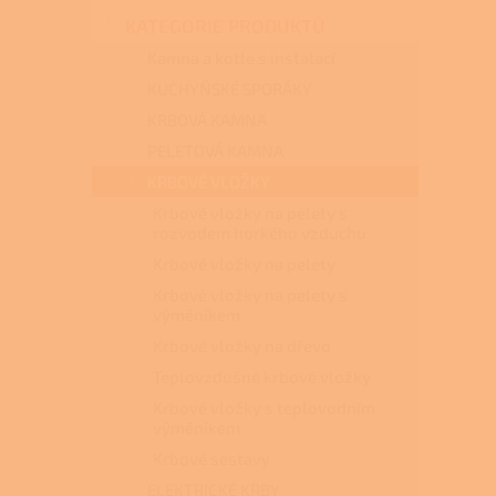
n
KATEGORIE PRODUKTŮ
e
l
Kamna a kotle s instalací
KUCHYŇSKÉ SPORÁKY
KRBOVÁ KAMNA
PELETOVÁ KAMNA
KRBOVÉ VLOŽKY
Krbové vložky na pelety s
rozvodem horkého vzduchu
Krbové vložky na pelety
Krbové vložky na pelety s
výměníkem
Krbové vložky na dřevo
Teplovzdušné krbové vložky
Krbové vložky s teplovodním
výměníkem
Krbové sestavy
ELEKTRICKÉ KRBY