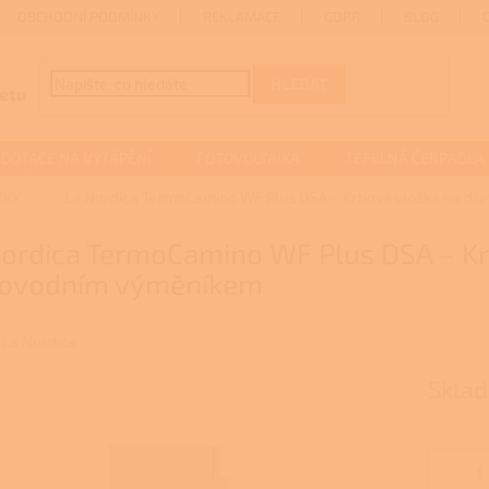
OBCHODNÍ PODMÍNKY
REKLAMACE
GDPR
BLOG
HLEDAT
DOTACE NA VYTÁPĚNÍ
FOTOVOLTAIKA
TEPELNÁ ČERPADLA
ŽKY
La Nordica TermoCamino WF Plus DSA – Krbová vložka na dř
Nordica TermoCamino WF Plus DSA – Kr
lovodním výměníkem
:
La Nordica
Skla