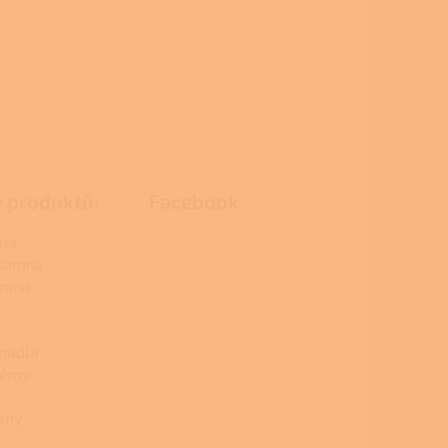
e produktů:
Facebook
na
 kamna
amna
padla
témy
émy