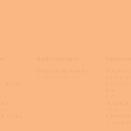
el
Rychlý kontakt
Kategori
.
info@centrumvytapeni.cz
Krbová kam
,
(+420) 778 500 111
Kuchyňská
ce, 100 00
Peletová k
Krby
9
Kotle
na u C
Tepelná čer
á u
Solární sys
du v Praze
Klimatizace
Topné syst