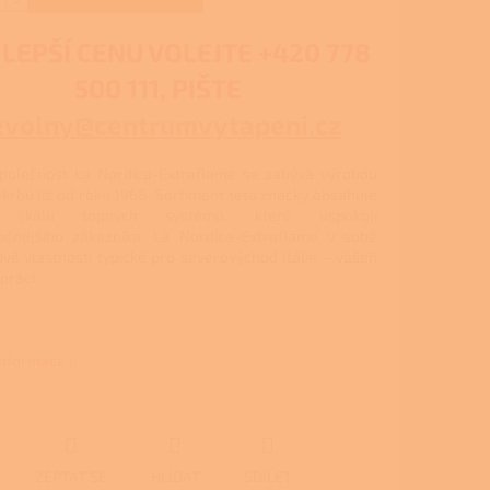
 LEPŠÍ CENU VOLEJTE
+420 778
500 111, PIŠTE
evolny@centrumvytapeni.cz
společnost La Nordica-Extraflame se zabývá výrobou
krbů již od roku 1968. Sortiment této značky obsahuje
u škálu topných systémů, které uspokojí
očnějšího zákazníka. La Nordica-Extraflame v sobě
dvě vlastnosti typické pro severovýchod Itálie – vášeň
práci.
 informace
ZEPTAT SE
HLÍDAT
SDÍLET