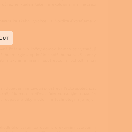
 důraz je kladen také na ekologii a minimalizaci
pením
italského výrobce La Nordica-Extraflame v
OUT
ávné řešení pro každý domov. Kamna se vyznačují
třebu energie a optimální spotřebu paliva. S kamny
tí, nízkými emisemi, spotřebou a pohodlím při
ím dopadem na životní prostředí. Proto společnost
odernější kamna na dřevo. Díky neustálým inovacím
ví odpadu a díky moderním technologiím je jejich
hodlného vaření zároveň s efektivním vytápěním