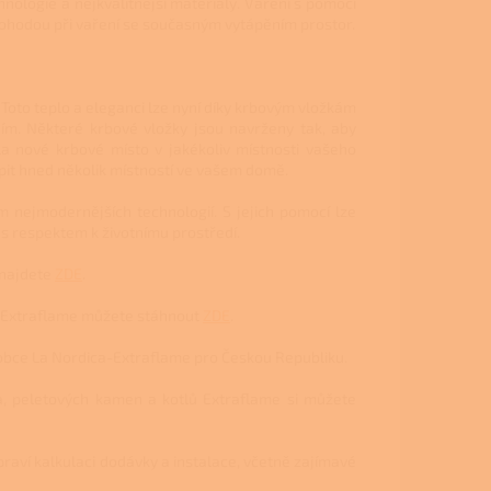
nologie a nejkvalitnější materiály. Vaření s pomocí
 pohodou při vaření se současným vytápěním prostor.
Toto teplo a eleganci lze nyní díky krbovým vložkám
ím. Některé krbové vložky jsou navrženy tak, aby
la nové krbové místo v jakékoliv místnosti vašeho
it hned několik místností ve vašem domě.
m nejmodernějších technologií. S jejich pomocí lze
 s respektem k životnímu prostředí.
 najdete
ZDE
.
a-Extraflame můžete stáhnout
ZDE
.
obce La Nordica-Extraflame pro Českou Republiku.
, peletových kamen a kotlů Extraflame si můžete
ipraví kalkulaci dodávky a instalace, včetně zajímavé