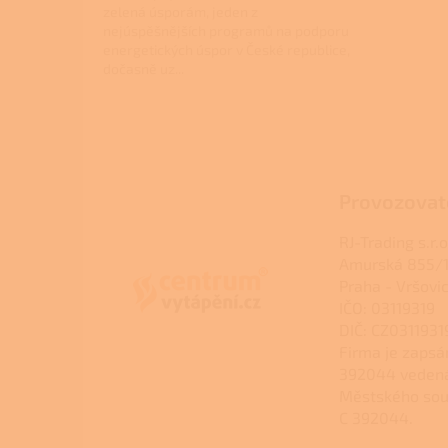
zelená úsporám, jeden z
nejúspěšnějších programů na podporu
energetických úspor v České republice,
dočasně uz...
Z
á
p
a
Provozovat
t
í
RJ-Trading s.r.o
Amurská 855/1
Praha - Vršovi
IČO: 03119319
DIČ: CZ0311931
Firma je zapsá
392044 veden
Městského sou
C 392044.