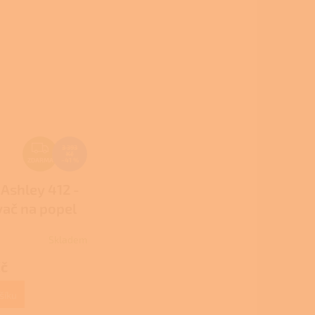
Z
3 393
Kč
D
ZDARMA
–41 %
A
 Ashley 412 -
R
ač na popel
M
A
Skladem
Kč
šíku