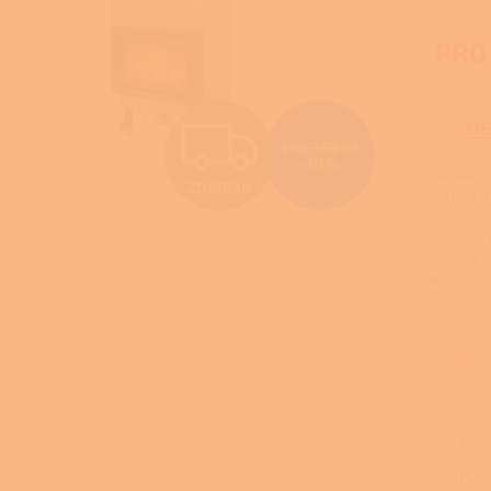
PRO
Z
n
140 369 Kč
–10 %
Italská 
ZDARMA
D
kamen a 
široko
i nejnár
spojuje 
A
a tvrdou 
R
Detailní
M
TISK