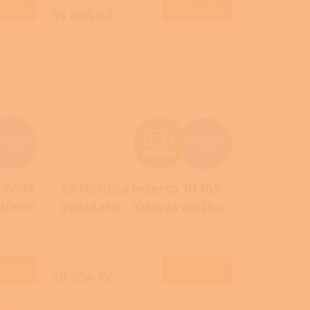
 košíku
Do košíku
55 495 Kč
A
A
Z
6 998 Kč
43 282 Kč
–10 %
–10 %
ZDARMA
D
0 Wide
La Nordica Inserto 70 165
A
 dřevo
Ventilato – Krbová vložka
R
na dřevo
Skladem
Skladem
M
M
 košíku
Do košíku
38 954 Kč
A