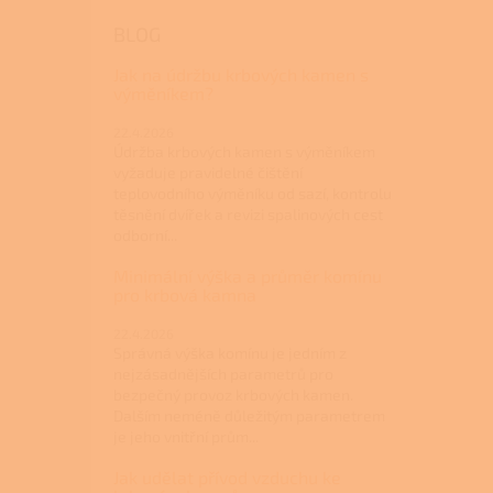
BLOG
Jak na údržbu krbových kamen s
výměníkem?
22.4.2026
Údržba krbových kamen s výměníkem
vyžaduje pravidelné čištění
teplovodního výměníku od sazí, kontrolu
těsnění dvířek a revizi spalinových cest
odborní...
Minimální výška a průměr komínu
pro krbová kamna
22.4.2026
Správná výška komínu je jedním z
nejzásadnějších parametrů pro
bezpečný provoz krbových kamen.
Dalším neméně důležitým parametrem
je jeho vnitřní prům...
Jak udělat přívod vzduchu ke