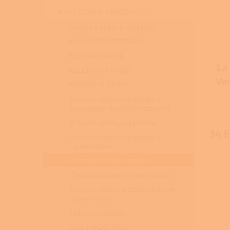
s
o
n
p
d
KATEGORIE PRODUKTŮ
e
r
u
l
Kamna a kotle s instalací
o
k
KUCHYŇSKÉ SPORÁKY
d
t
KRBOVÁ KAMNA
u
ů
La
k
PELETOVÁ KAMNA
t
Ve
KRBOVÉ VLOŽKY
ů
Krbové vložky na pelety s
rozvodem horkého vzduchu
Krbové vložky na pelety
34 6
Krbové vložky na pelety s
výměníkem
Krbové vložky na dřevo
Teplovzdušné krbové vložky
Krbové vložky s teplovodním
výměníkem
Krbové sestavy
ELEKTRICKÉ KRBY