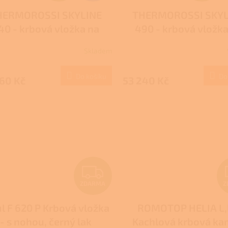
HERMOROSSI SKYLINE
THERMOROSSI SKYL
A
A
40 - krbová vložka na
490 - krbová vložka
R
R
dřevo
dřevo
Skladem
M
Do košíku
Do
60 Kč
53 240 Kč
A
A
Z
ZDARMA
Z
D
ul F 620 P Krbová vložka
ROMOTOP HELIA L,
A
- s nohou, černý lak
Kachlová krbová k