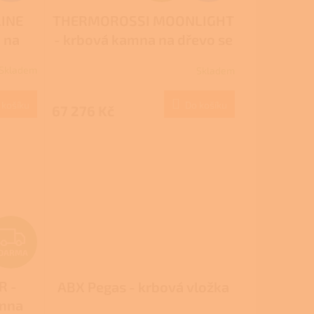
D
INE
THERMOROSSI MOONLIGHT
A
 na
- krbová kamna na dřevo se
R
šuplíkem
Skladem
Skladem
M
M
 košíku
Do košíku
67 276 Kč
A
Z
DARMA
D
R -
ABX Pegas - krbová vložka
A
amna