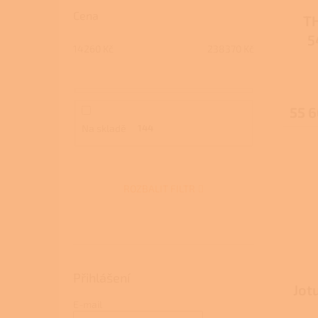
Cena
T
5
14260
Kč
238370
Kč
55 6
Na skladě
144
ROZBALIT FILTR
Přihlášení
Jot
E-mail