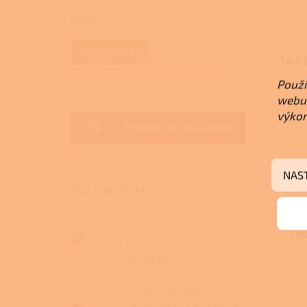
Heslo
PŘIHLÁSIT SE
141 
Nová registrace
Zapomenuté heslo
Použí
nebo
webu 
výkon
Přihlásit se přes Seznam
NAS
Top 4 produkty
Kalor Francesca Idro 17 DD
AUTO - Peletová kamna s
AB
proroštováním a výměníkem
DOTACE
95 505 Kč
THERMOROSSI BOSKY
COUNTRY 30 EVO5 FIORI -
Kuchyňská kamna na pevná