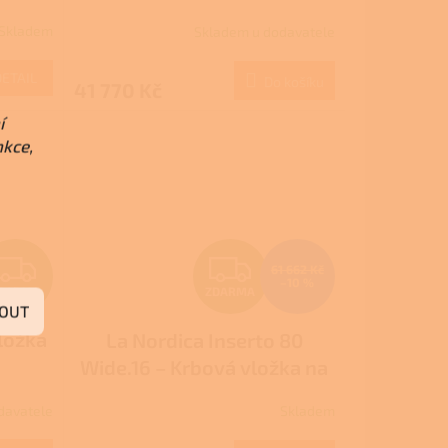
R
Skladem
Skladem u dodavatele
M
DETAIL
Do košíku
41 770 Kč
A
í
nkce,
Z
Z
61 662 Kč
–10 %
DARMA
ZDARMA
D
D
OUT
ložka
La Nordica Inserto 80
A
A
Wide.16 – Krbová vložka na
R
R
dřevo
davatele
Skladem
M
M