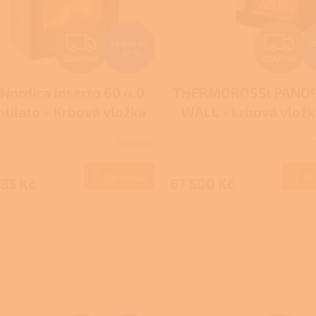
Z
Z
38 539 Kč
8
–10 %
ZDARMA
ZDARMA
D
D
 Nordica Inserto 60 4.0
THERMOROSSI PANO
A
A
ntilato – Krbová vložka
WALL - krbová vložk
R
R
na dřevo
dřevo
Skladem
M
Do košíku
Do
85 Kč
67 500 Kč
A
A