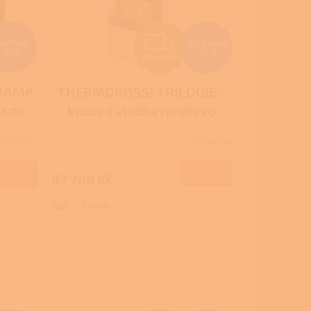
Z
1 675 Kč
122 210 Kč
–17 %
–20 %
ZDARMA
D
RAMA
THERMOROSSI TRILOGIE -
A
a na
krbová vložka na dřevo
R
Skladem
Skladem
M
M
DETAIL
 košíku
97 768 Kč
A
Bílá
Černá