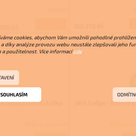
R
Skladem
M
Do košíku
100 370 Kč
090 Kč
A
váme cookies, abychom Vám umožnili pohodlné prohlížen
a díky analýze provozu webu neustále zlepšovali jeho fu
 a použitelnost. Více informací
zde
TAVENÍ
Z
SOUHLASÍM
ODMÍTN
X Orion krbová vložka
ABX Dallas - krbová v
Skladem u dodavatele
Skladem u do