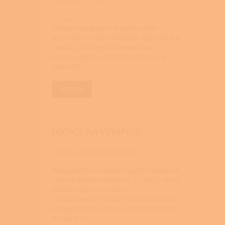
krbovým kamnům
9.3.2026
Každá krbová kamna potřebují ke
správnému hoření dostatek spalovacího
vzduchu. Zatímco dříve byl přísun
vzduchu do domů zajištěn přirozeně –
díky netě...
ARCHIV
DOTACE NA VYTÁPĚNÍ
Nová zelená úsporám
Program Nová zelená úsporám dočasně
uzavírá příjem žádostí 10. 11. 2025 Nová
zelená úsporám, jeden z
nejúspěšnějších programů na podporu
energetických úspor v České republice,
dočasně uz...