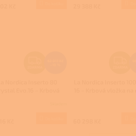
Do košíku
Do
002 Kč
29 388 Kč
Z
Z
62 017 Kč
6
–10 %
ZDARMA
ZDARMA
D
D
La Nordica Inserto 80
La Nordica Inserto 10
A
A
rystal Evo.16 – Krbová
16 – Krbová vložka na
R
R
vložka na dřevo
Skladem
M
Do košíku
Do
16 Kč
60 298 Kč
A
A