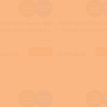
Z
Z
95 892 Kč
8
–20 %
ZDARMA
ZDARMA
D
D
RMOROSSI Skyline 1000
THERMOROSSI Skylin
A
A
rbová vložka na dřevo s
- Krbová vložka na dř
R
R
vodem horkého vzduchu
rozvodem horkého vz
Skladem
M
Do košíku
Do
13,60 Kč
64 129,60 Kč
A
A
Z
Z
69 575 Kč
66
–20 %
ZDARMA
ZDARMA
D
D