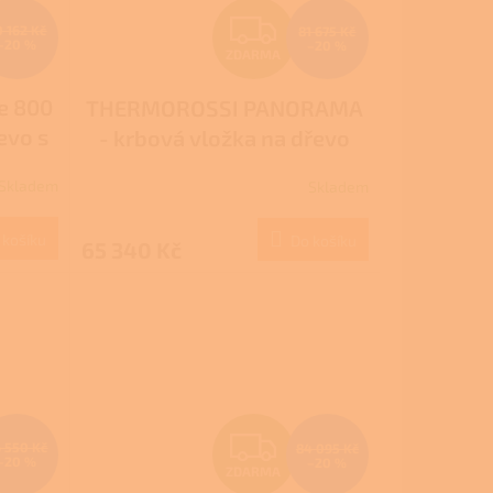
Z
0 162 Kč
81 675 Kč
–20 %
–20 %
ZDARMA
D
e 800
THERMOROSSI PANORAMA
A
evo s
- krbová vložka na dřevo
R
duchu
Skladem
Skladem
M
M
 košíku
Do košíku
65 340 Kč
A
Z
 550 Kč
84 095 Kč
–20 %
–20 %
ZDARMA