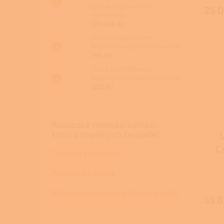
paliva s teplovodním
25 
výměníkem
121 426 Kč
Fixační spona 80 mm -
kouřovod pro peletová kamna
195 Kč
Roura 80/1000mm -
kouřovod pro peletová kamna
882 Kč
Realizace montáží kamen,
kotlů a tepelných čerpadel
C
Tepelná čerpadla
Peletová kamna
Krbová kamna na dřevo a pelety
55 8