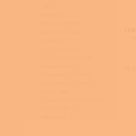
KOTLE
KOUŘOVODY
TEPELNÁ ČERPADLA
THE
SOLÁRNÍ SYSTÉMY
- K
KLIMATIZACE
roz
ČISTIČKY VZDUCHU
ODVLHČOVAČE VZDUCHU
VYSAVAČE LAVOR
76 7
PODLAHOVÉ MYCÍ STROJE
TLAKOVÉ MYČKY - VAPKY
PARNÍ ČISTIČE
OHŘEV TEPLÉ UŽITKOVÉ VODY
TOPNÉ SYSTÉMY
PŘÍSLUŠENSTVÍ