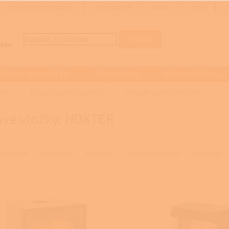
OBCHODNÍ PODMÍNKY
REKLAMACE
GDPR
BLOG
HLEDAT
DOTACE NA VYTÁPĚNÍ
FOTOVOLTAIKA
TEPELNÁ ČERPADLA
ŽKY
Krbové vložky na dřevo
Krbové vložky: HOXTER
ové vložky: HOXTER
učujeme
Nejlevnější
Nejdražší
Nejprodávanější
Abecedně