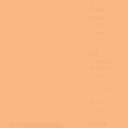
ní
dvířek
Plamen
můžete
pozorovat
z více
úhlů,
což
umocňuje
atmosféru
krbu v
obytném
prostoru.
Rychlé
konvek
ční
vytápě