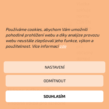
Vložka
splňuje
normu
ČSN EN
13229 a
Používáme cookies, abychom Vám umožnili
je
pohodlné prohlížení webu a díky analýze provozu
určena
webu neustále zlepšovali jeho funkce, výkon a
použitelnost. Více informací
zde
pro
občasný
dohled
při
NASTAVENÍ
topení.
ODMÍTNOUT
Názor odborníka
SOUHLASÍM
Vhodná volba pro středně