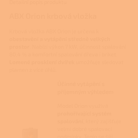
Detailní popis produktu
ABX Orion krbová vložka
Krbová vložka ABX Orion je určena k
obestavění a vytápění středně velkých
prostor
. Nabízí výkon 7 kW, účinnost spalování
80,4 % a komfortní spalování dřeva i briket.
Lomené prosklení dvířek
umožňuje sledovat
plamen z více úhlů.
Účinné vytápění s
příjemným výhledem
Model Orion využívá
prohořívající systém
spalování
, který zajišťuje
velmi dobré spalovací
podmínky. Teplo se šíří