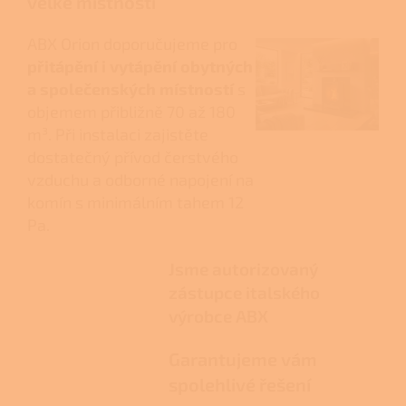
velké místnosti
ABX Orion doporučujeme pro
přitápění i vytápění obytných
a společenských místností
s
objemem přibližně 70 až 180
m³. Při instalaci zajistěte
dostatečný přívod čerstvého
vzduchu a odborné napojení na
komín s minimálním tahem 12
Pa.
Jsme autorizovaný
zástupce italského
výrobce ABX
Garantujeme vám
spolehlivé řešení