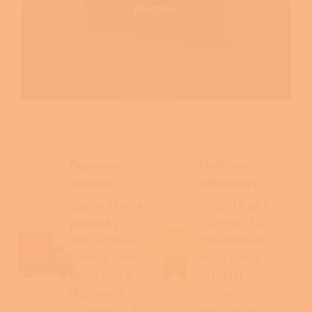
plamen.
Doprava
Ověřeno
zdarma
zákazníky
Žádné skryté
Přidejte se k
poplatky –
více než 500
tato krbová
zákazníkům,
kamna vám
kteří tento
doručíme s
produkt
dopravou
zakoupili před
zdarma až k
vámi a hodnotí