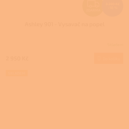
Z
3 289 Kč
–10 %
ZDARMA
D
Ashley 901 - Vysavač na popel
A
R
Skladem
M
2 950 Kč
Do košíku
A
SKLADEM