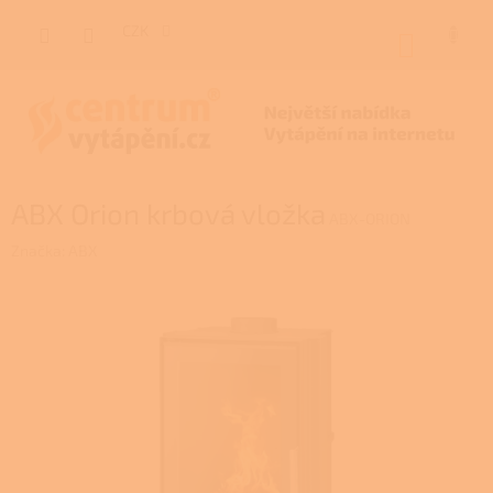
Přejít
na
CZK
NÁKUP
obsah
KOŠÍK
ABX Orion krbová vložka
ABX-ORION
Značka:
ABX