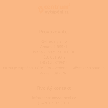
a
t
í
Provozovatel
RJ-Trading s.r.o.
Amurská 855/1,
Praha - Vršovice, 100 00
IČO: 03119319
DIČ: CZ03119319
Firma je zapsána u C 392044 vedená u Městského soudu v
Praze C 392044.
Rychlý kontakt
info@centrumvytapeni.cz
(+420) 778 500 111