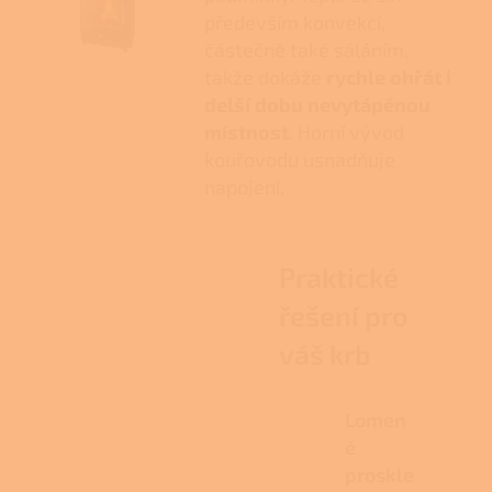
především konvekcí,
částečně také sáláním,
takže dokáže
rychle ohřát i
delší dobu nevytápěnou
místnost
. Horní vývod
kouřovodu usnadňuje
napojení.
Praktické
řešení pro
váš krb
Lomen
é
proskle