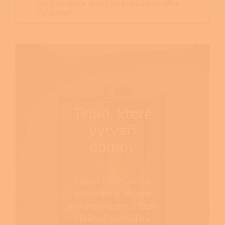
Jaký prostor dokáže krbová vložka
vytápět?
Teplo, které
vytváří
domov
Výkon 7 kW, účinné
spalování a lomené
sklo pro příjemné teplo
i krásný pohled na