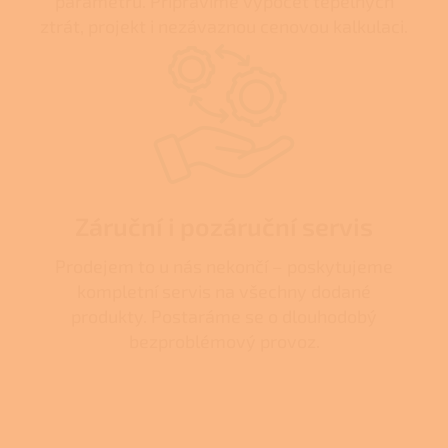
parametrů. Připravíme výpočet tepelných
ztrát, projekt i nezávaznou cenovou kalkulaci.
Záruční i pozáruční servis
Prodejem to u nás nekončí – poskytujeme
kompletní servis na všechny dodané
produkty. Postaráme se o dlouhodobý
bezproblémový provoz.
Z
á
p