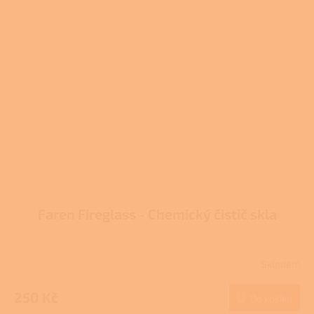
Faren Fireglass - Chemický čistič skla
Skladem
Průměrné
hodnocení
produktu
250 Kč
Do košíku
je