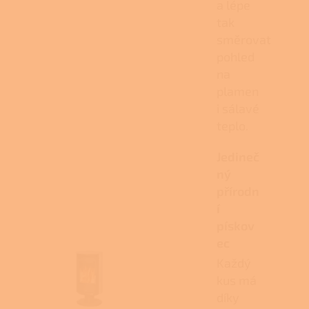
a lépe
tak
směrovat
pohled
na
plamen
i sálavé
teplo.
Jedineč
ný
přírodn
í
pískov
ec
Každý
kus má
díky