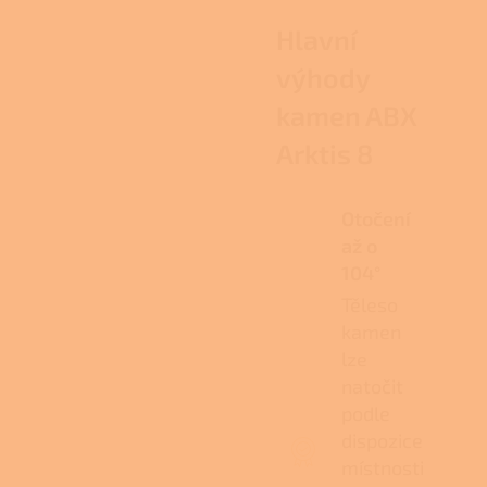
Hlavní
výhody
kamen ABX
Arktis 8
Otočení
až o
104°
Těleso
kamen
lze
natočit
podle
dispozice
místnosti