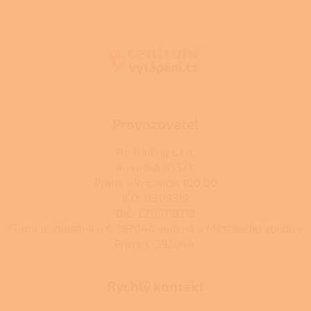
Z
á
p
a
t
í
Provozovatel
RJ-Trading s.r.o.
Amurská 855/1,
Praha - Vršovice, 100 00
IČO: 03119319
DIČ: CZ03119319
Firma je zapsána u C 392044 vedená u Městského soudu v
Praze C 392044.
Rychlý kontakt