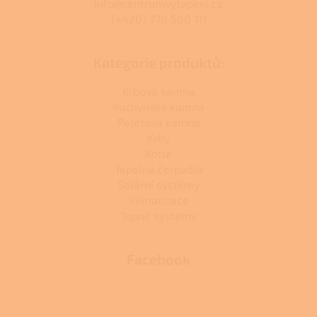
info@centrumvytapeni.cz
(+420) 778 500 111
Kategorie produktů:
Krbová kamna
Kuchyňská kamna
Peletová kamna
Krby
Kotle
Tepelná čerpadla
Solární systémy
Klimatizace
Topné systémy
Facebook