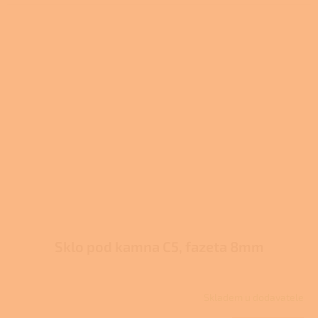
3,7
z
5
hvězdiček.
Sklo pod kamna C5, fazeta 8mm
Skladem u dodavatele