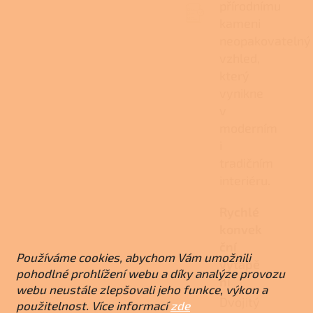
přírodnímu
kameni
neopakovatelný
vzhled,
který
vynikne
v
moderním
i
tradičním
interiéru.
Rychlé
konvek
ční
Používáme cookies, abychom Vám umožnili
vytápě
pohodlné prohlížení webu a díky analýze provozu
ní
webu neustále zlepšovali jeho funkce, výkon a
Dvojitý
použitelnost. Více informací
zde