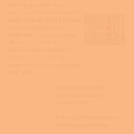
kamna všude tam, kde
potřebujete
účinně přitápět
nebo vytápět obytný prostor,
chatu či společenskou
místnost
. Používejte suché
dřevo nebo ekobrikety a
zajistěte dostatečný přívod
čerstvého vzduchu. Při
externím přívodu lze dokoupit
hrdlo ABX.
Jsme autorizovaný
zástupce italského
výrobce ABX
Garantujeme praktické
řešení pro vytápění