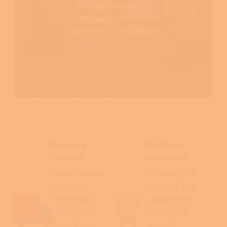
rychlou konvekci a
originální vzhled
přírodního pískovce.
Doprava
Ověřeno
zdarma
zákazníky
Žádné skryté
Přidejte se k
poplatky –
více než 500
tato krbová
zákazníkům,
kamna vám
kteří tento
doručíme s
produkt