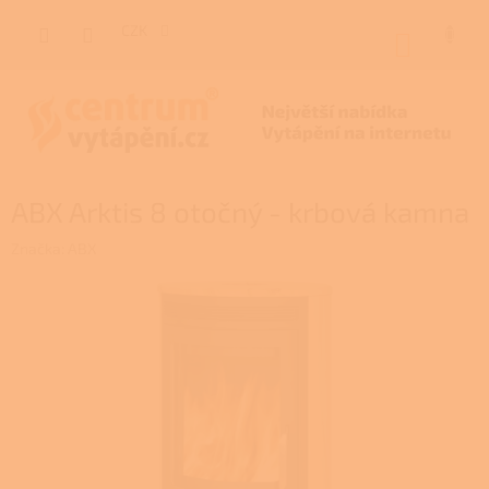
Přejít
na
CZK
NÁKUP
obsah
KOŠÍK
ABX Arktis 8 otočný - krbová kamna
Značka:
ABX