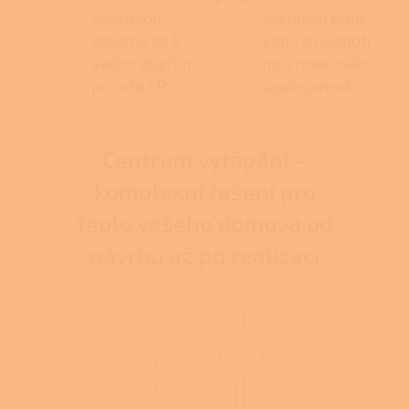
dopravou
zakoupili před
zdarma až k
vámi a hodnotí
vašim dveřím
ho s maximální
po celé ČR.
spokojeností.
Centrum vytápění –
komplexní řešení pro
teplo vašeho domova od
návrhu až po realizaci