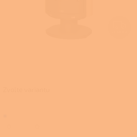
Z
ZDARMA
D
A
R
M
A
Zvolte variantu