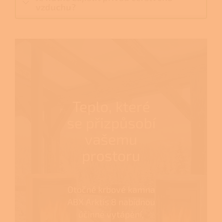
vzduchu?
Teplo, které
se přizpůsobí
vašemu
prostoru
Otočné krbové kamna
ABX Arktis 8 nabídnou
účinné vytápění,