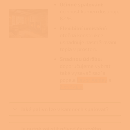
Účinné spalování:
účinnost kamen dosahuje
82 %.
Flexibilní umístění:
otočná konstrukce
usnadňuje nasměrování
tepla v prostoru.
Snadnou údržbu:
doporučujeme vybrat
také vysavač sazí a
popela
Lavor Ashley
a
čistič skla
.
Jaké palivo lze v kamnech spalovat?
Je nutné zajistit přívod čerstvého