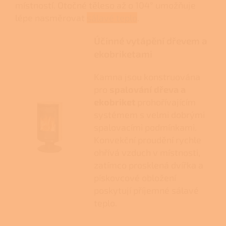
místností. Otočné těleso až o 104° umožňuje
lépe nasměrovat
sálavé teplo
.
Účinné vytápění dřevem a
ekobriketami
Kamna jsou konstruována
pro
spalování dřeva a
ekobriket
prohořívajícím
systémem s velmi dobrými
spalovacími podmínkami.
Konvekční proudění rychle
ohřívá vzduch v místnosti,
zatímco prosklená dvířka a
pískovcové obložení
poskytují příjemné sálavé
teplo.