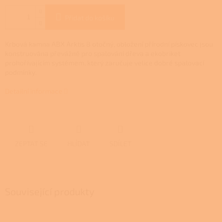
Přidat do košíku
Krbová kamna ABX Arktis 8 otočný, obložení přírodní pískovec jsou
konstruována převážně pro spalování dřeva a ekobriket
prohořívajícím systémem, který zaručuje velice dobré spalovací
podmínky.
Detailní informace
ZEPTAT SE
HLÍDAT
SDÍLET
Související produkty