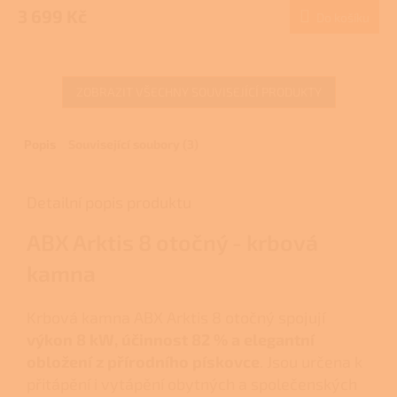
3 699 Kč
Do košíku
ZOBRAZIT VŠECHNY SOUVISEJÍCÍ PRODUKTY
Popis
Související soubory (3)
Detailní popis produktu
ABX Arktis 8 otočný - krbová
kamna
Krbová kamna ABX Arktis 8 otočný spojují
výkon 8 kW, účinnost 82 % a elegantní
obložení z přírodního pískovce
. Jsou určena k
přitápění i vytápění obytných a společenských