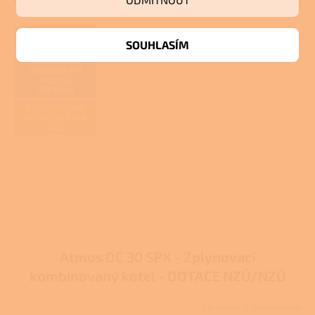
109 737 Kč
je
2,7
z
DOTACI VÁM
VYŘÍDÍME
SOUHLASÍM
5
hvězdiček.
DOPRAVA
ZDARMA PŘI
PLATBĚ
PŘEDEM
ZAJIŠŤUJEME
REALIZACE NA
KLÍČ
Atmos DC 30 SPX - Zplynovací
kombinovaný kotel - DOTACE NZÚ/NZÚ
LIGHT
Skladem u dodavatele