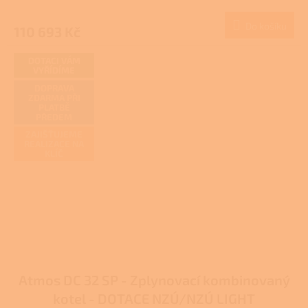
Do košíku
110 693 Kč
DOTACI VÁM
VYŘÍDÍME
DOPRAVA
ZDARMA PŘI
PLATBĚ
PŘEDEM
ZAJIŠŤUJEME
REALIZACE NA
KLÍČ
Atmos DC 32 SP - Zplynovací kombinovaný
kotel - DOTACE NZÚ/NZÚ LIGHT