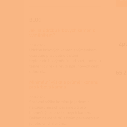
BLOG
Jak na údržbu krbových kamen s
výměníkem?
Zpl
22.4.2026
Údržba krbových kamen s výměníkem
G
vyžaduje pravidelné čištění
Průmě
teplovodního výměníku od sazí, kontrolu
hodno
těsnění dvířek a revizi spalinových cest
produ
odborní...
65 2
je
3,3
Minimální výška a průměr komínu
z
pro krbová kamna
5
hvězdi
22.4.2026
Správná výška komínu je jedním z
nejzásadnějších parametrů pro
bezpečný provoz krbových kamen.
Dalším neméně důležitým parametrem
je jeho vnitřní prům...