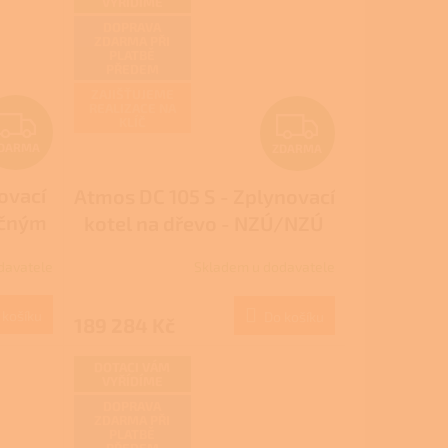
VYŘÍDÍME
DOPRAVA
ZDARMA PŘI
PLATBĚ
PŘEDEM
ZAJIŠŤUJEME
REALIZACE NA
Z
Z
KLÍČ
DARMA
ZDARMA
D
D
ovací
Atmos DC 105 S - Zplynovací
A
A
ačným
kotel na dřevo - NZÚ/NZÚ
R
R
LIGHT
davatele
Skladem u dodavatele
M
M
 košíku
Do košíku
189 284 Kč
A
A
DOTACI VÁM
VYŘÍDÍME
DOPRAVA
ZDARMA PŘI
PLATBĚ
PŘEDEM