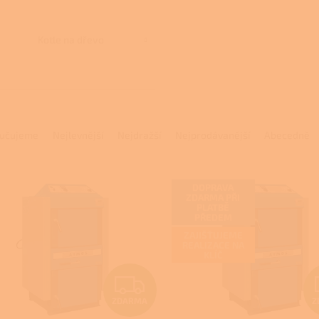
Kotle na dřevo
učujeme
Nejlevnější
Nejdražší
Nejprodávanější
Abecedně
DOPRAVA
ZDARMA PŘI
PLATBĚ
PŘEDEM
ZAJIŠŤUJEME
REALIZACE NA
KLÍČ
Z
ZDARMA
Z
D