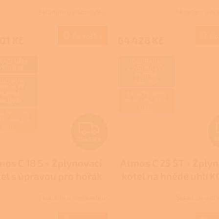
R
na pelety - DOTA
Skladem u dodavatele
Skladem u do
rné
NZÚ/NZÚ LIGHT
M
cení
ktu
Do košíku
Do
01 Kč
64 428 Kč
A
TACI VÁM
DOPRAVA
YŘÍDÍME
ZDARMA PŘI
PLATBĚ
ček.
OPRAVA
PŘEDEM
ARMA PŘI
PLATBĚ
ZAJIŠŤUJEME
PŘEDEM
REALIZACE NA
KLÍČ
IŠŤUJEME
LIZACE NA
Z
KLÍČ
ZDARMA
Z
D
mos C 18 S - Zplynovací
Atmos C 25 ST - Zplyn
A
el s úpravou pro hořák
kotel na hnědé uhlí 
R
na pelety - DOTACE
Skladem u dodavatele
Skladem u do
Průměrné
NZÚ/NZÚ LIGHT
M
hodnocení
produktu