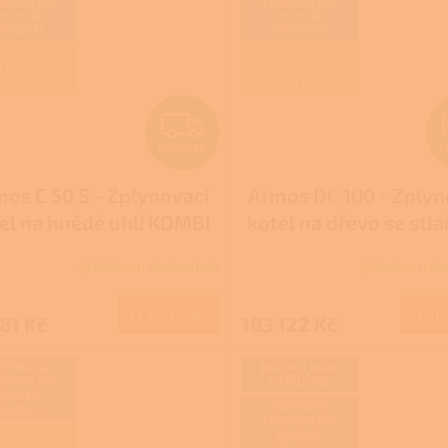
ARMA PŘI
ZDARMA PŘI
PLATBĚ
PLATBĚ
PŘEDEM
PŘEDEM
IŠŤUJEME
ZAJIŠŤUJEME
LIZACE NA
REALIZACE NA
KLÍČ
KLÍČ
Z
ZDARMA
Z
D
os C 50 S - Zplynovací
Atmos DC 100 - Zplyn
A
el na hnědé uhlí KOMBI
kotel na dřevo se stl
R
ventilátorem
Skladem u dodavatele
Skladem u do
Průměrné
M
hodnocení
produktu
Do košíku
Do
81 Kč
183 122 Kč
A
je
4,0
z
OPRAVA
DOTACI VÁM
ARMA PŘI
VYŘÍDÍME
5
PLATBĚ
hvězdiček.
DOPRAVA
PŘEDEM
ZDARMA PŘI
IŠŤUJEME
PLATBĚ
LIZACE NA
PŘEDEM