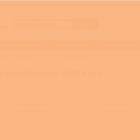
OBCHODNÍ PODMÍNKY
REKLAMACE
GDPR
BLOG
HLEDAT
DOTACE NA VYTÁPĚNÍ
FOTOVOLTAIKA
TEPELNÁ ČERPADLA
Kotle na tuhá paliva
Kotle na tuhá paliva: 9 kW a více
e na tuhá paliva: 9 kW a více
Automatické kotle
Kotle na tuhá
na tuhá paliva
paliva s ručním
přikládáním