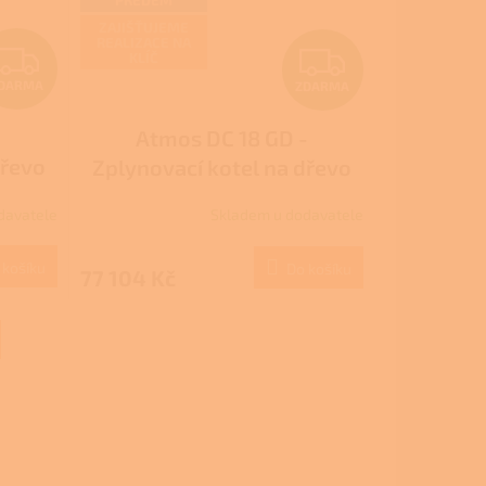
ZAJIŠŤUJEME
REALIZACE NA
Z
Z
KLÍČ
DARMA
ZDARMA
D
D
-
Atmos DC 18 GD -
A
A
dřevo
Zplynovací kotel na dřevo
R
R
ACE
DOKOGEN - NZÚ/NZÚ LIGHT
davatele
Skladem u dodavatele
M
M
 košíku
Do košíku
77 104 Kč
A
A