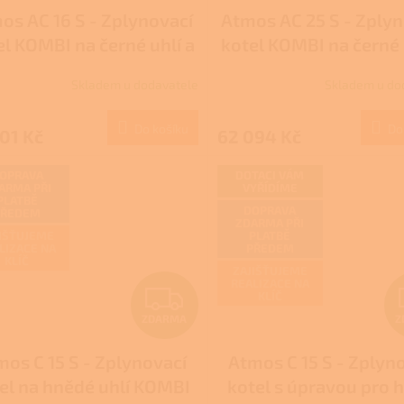
os AC 16 S - Zplynovací
Atmos AC 25 S - Zply
A
el KOMBI na černé uhlí a
kotel KOMBI na černé 
R
hnědouhelné brikety
hnědouhelné brike
Skladem u dodavatele
Skladem u do
Průměrné
M
hodnocení
produktu
Do košíku
Do
01 Kč
62 094 Kč
A
je
4,0
z
OPRAVA
DOTACI VÁM
ARMA PŘI
VYŘÍDÍME
5
PLATBĚ
hvězdiček.
DOPRAVA
PŘEDEM
ZDARMA PŘI
IŠŤUJEME
PLATBĚ
LIZACE NA
PŘEDEM
KLÍČ
ZAJIŠŤUJEME
REALIZACE NA
Z
KLÍČ
ZDARMA
Z
D
mos C 15 S - Zplynovací
Atmos C 15 S - Zplyn
A
el na hnědé uhlí KOMBI
kotel s úpravou pro 