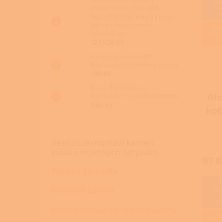
ZD
COUNTRY 30 EVO5 FIORI -
Kuchyňská kamna na pevná
paliva s teplovodním
ZAJ
výměníkem
REA
121 426 Kč
Fixační spona 80 mm -
kouřovod pro peletová kamna
195 Kč
Roura 80/1000mm -
Atm
kouřovod pro peletová kamna
882 Kč
kot
Realizace montáží kamen,
kotlů a tepelných čerpadel
97 8
Tepelná čerpadla
D
ZD
Peletová kamna
Krbová kamna na dřevo a pelety
ZAJ
REA