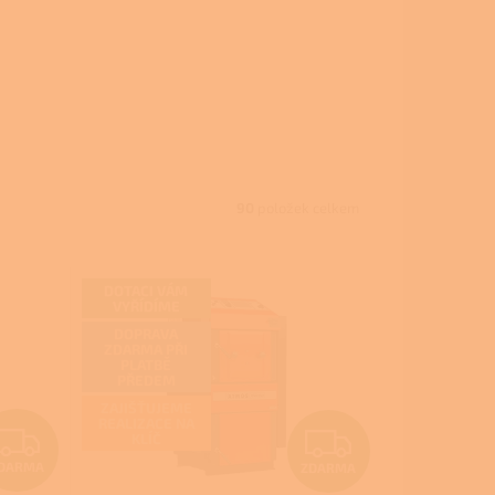
90
položek celkem
DOTACI VÁM
VYŘÍDÍME
DOPRAVA
ZDARMA PŘI
PLATBĚ
PŘEDEM
ZAJIŠŤUJEME
REALIZACE NA
Z
Z
KLÍČ
DARMA
ZDARMA
D
D