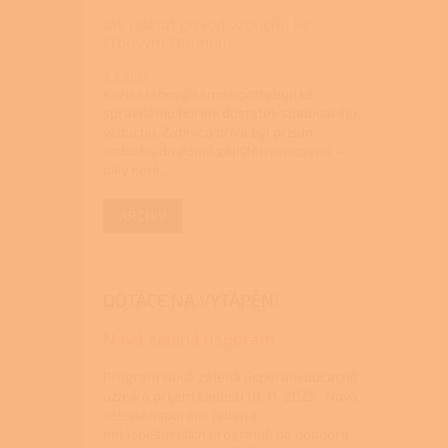
Jak udělat přívod vzduchu ke
krbovým kamnům
9.3.2026
Každá krbová kamna potřebují ke
správnému hoření dostatek spalovacího
vzduchu. Zatímco dříve byl přísun
vzduchu do domů zajištěn přirozeně –
díky netě...
ARCHIV
DOTACE NA VYTÁPĚNÍ
Nová zelená úsporám
Program Nová zelená úsporám dočasně
uzavírá příjem žádostí 10. 11. 2025 Nová
zelená úsporám, jeden z
nejúspěšnějších programů na podporu