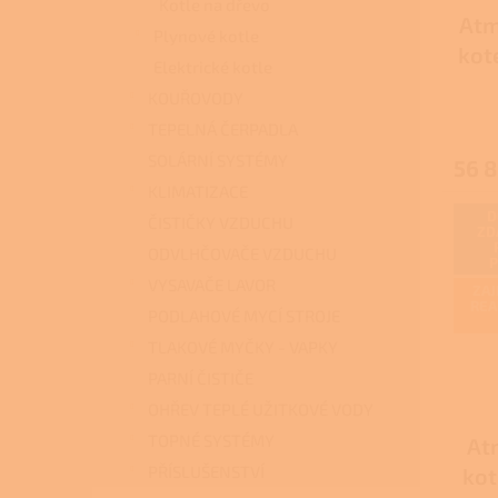
u
ů
Kotle na dřevo
Atm
k
Plynové kotle
t
kot
Elektrické kotle
ů
KOUŘOVODY
TEPELNÁ ČERPADLA
SOLÁRNÍ SYSTÉMY
56 8
KLIMATIZACE
D
ČISTIČKY VZDUCHU
ZD
ODVLHČOVAČE VZDUCHU
VYSAVAČE LAVOR
ZAJ
REA
PODLAHOVÉ MYCÍ STROJE
TLAKOVÉ MYČKY - VAPKY
PARNÍ ČISTIČE
OHŘEV TEPLÉ UŽITKOVÉ VODY
TOPNÉ SYSTÉMY
At
PŘÍSLUŠENSTVÍ
kot