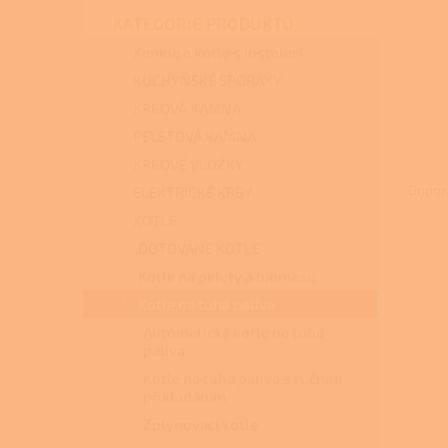
n
KATEGORIE PRODUKTŮ
e
l
Kamna a kotle s instalací
KUCHYŇSKÉ SPORÁKY
KRBOVÁ KAMNA
PELETOVÁ KAMNA
Ř
KRBOVÉ VLOŽKY
a
Dopor
ELEKTRICKÉ KRBY
z
KOTLE
e
DOTOVANÉ KOTLE
V
n
ý
í
Kotle na pelety a biomasu
p
p
Kotle na tuhá paliva
i
r
Automatické kotle na tuhá
s
o
paliva
p
d
Kotle na tuhá paliva s ručním
r
u
přikládáním
o
k
Zplynovací kotle
d
t