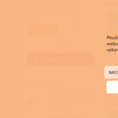
66 5
E-mail
D
Heslo
ZD
PŘIHLÁSIT SE
ZAJ
REA
Použí
Nová registrace
Zapomenuté heslo
webu 
nebo
výkon
Přihlásit se přes Seznam
Atm
NAS
kot
Top 4 produkty
Kalor Francesca Idro 17 DD
AUTO - Peletová kamna s
proroštováním a výměníkem
75 6
DOTACE
95 505 Kč
D
THERMOROSSI BOSKY