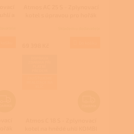
novací
Atmos AC 25 S - Zplynovací
A
A
uhlí a
kotel s úpravou pro hořák
R
R
ty
na pelety - DOTACE
davatele
Skladem u dodavatele
NZÚ/NZÚ LIGHT
M
M
 košíku
Do košíku
69 398 Kč
A
A
DOPRAVA
ZDARMA PŘI
PLATBĚ
PŘEDEM
ZAJIŠŤUJEME
REALIZACE NA
KLÍČ
Z
Z
DARMA
ZDARMA
D
D
ovací
Atmos C 18 S - Zplynovací
A
A
hořák
kotel na hnědé uhlí KOMBI