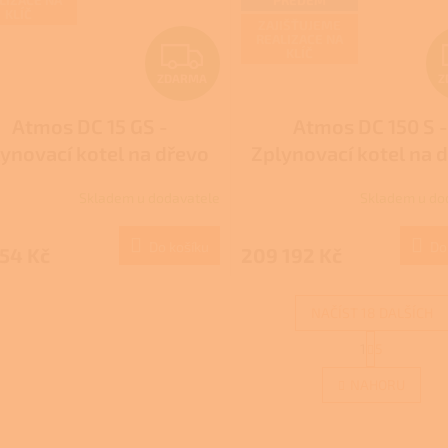
KLÍČ
ZAJIŠŤUJEME
REALIZACE NA
Z
KLÍČ
ZDARMA
Z
D
Atmos DC 15 GS -
Atmos DC 150 S 
A
ynovací kotel na dřevo
Zplynovací kotel na 
R
ENERÁTOR - NZÚ/NZÚ
DŘEVOPLYN - DOT
Skladem u dodavatele
Skladem u do
rné
LIGHT
M
cení
ktu
Do košíku
Do
54 Kč
209 192 Kč
A
NAČÍST 18 DALŠÍCH
ček.
S
1
5
O
t
r
v
NAHORU
á
l
n
á
k
d
o