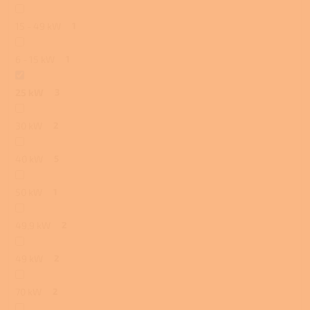
15 - 49 kW
1
6 - 15 kW
1
25 kW
3
30 kW
2
40 kW
5
50 kW
1
49,9 kW
2
49 kW
2
70 kW
2