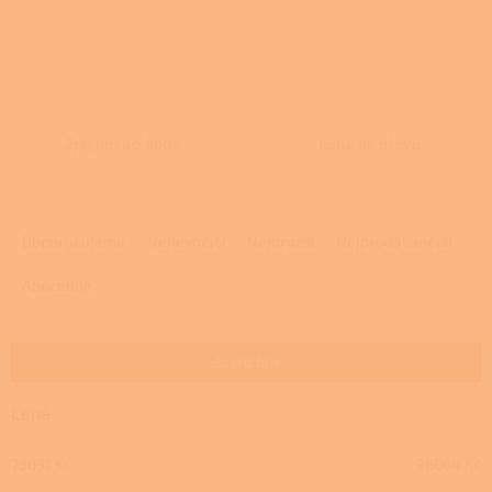
Zplynovací kotle
Kotle na dřevo
Ř
a
Doporučujeme
Nejlevnější
Nejdražší
Nejprodávanější
z
e
Abecedně
n
í
p
Zavřít filtr
r
o
Cena
d
u
73031
Kč
96064
Kč
k