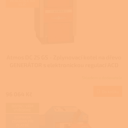
REALIZACE NA
KLÍČ
Atmos DC 25 GS - Zplynovací kotel na dřevo
GENERÁTOR s elektronickou regulací ACD
04 - DOTACE NZÚ/NZÚ LIGHT
Skladem u dodavatele
Do košíku
96 064 Kč
DOTACI VÁM
VYŘÍDÍME
DOPRAVA
ZDARMA PŘI
PLATBĚ