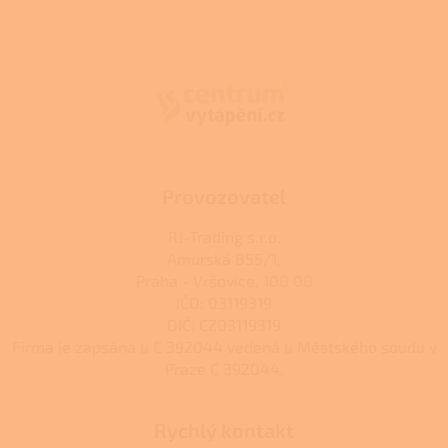
l
Z
á
á
d
p
a
a
c
t
í
í
p
r
v
k
Provozovatel
y
v
RJ-Trading s.r.o.
ý
Amurská 855/1,
p
Praha - Vršovice, 100 00
i
s
IČO: 03119319
u
DIČ: CZ03119319
Firma je zapsána u C 392044 vedená u Městského soudu v
Praze C 392044.
Rychlý kontakt