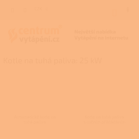
Přejít
na
CZK
NÁKUP
obsah
KOŠÍK
Kotle na tuhá paliva: 25 kW
Automatické kotle na
Kotle na tuhá paliva
tuhá paliva
s ručním přikládáním