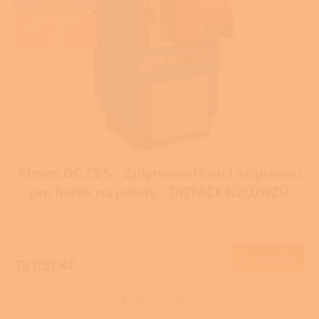
PŘEDEM
ZAJIŠŤUJEME
REALIZACE NA
KLÍČ
Atmos DC 25 S - Zplynovací kotel s úpravou
pro hořák na pelety - DOTACE NZÚ/NZÚ
LIGHT
Skladem u dodavatele
Do košíku
73 031 Kč
3
položek celkem
O
v