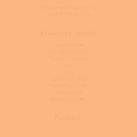
info@centrumvytapeni.cz
(+420) 778 500 111
Kategorie produktů:
Krbová kamna
Kuchyňská kamna
Peletová kamna
Krby
Kotle
Tepelná čerpadla
Solární systémy
Klimatizace
Topné systémy
Facebook