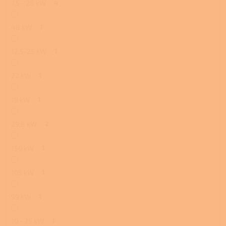
7,5 - 28 kW
4
48 kW
1
12,5-25 kW
1
22 kW
1
19 kW
1
29,8 kW
2
150 kW
1
105 kW
1
99 kW
1
10 - 25 kW
1