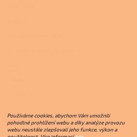
20 kW / 20 kW
1
26 kW
2
17-25 kW/6-20 kW/15-30 kW
1
25 - 35 kW / 6 - 20 kW / 15 - 30 kW
1
27 kW
1
7 -14 kW
1
25 - 27kW
1
Používáme cookies, abychom Vám umožnili
Výrobce
pohodlné prohlížení webu a díky analýze provozu
webu neustále zlepšovali jeho funkce, výkon a
použitelnost. Více informací
zde