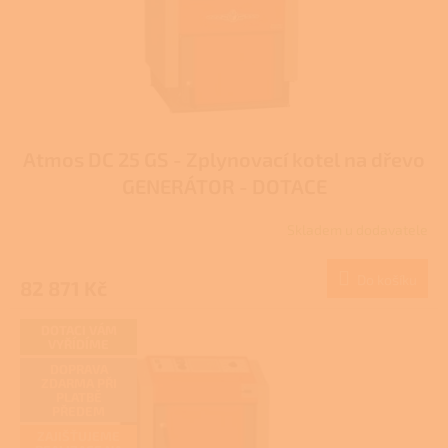
d
u
k
t
ů
Atmos DC 25 GS - Zplynovací kotel na dřevo
GENERÁTOR - DOTACE
Skladem u dodavatele
Do košíku
82 871 Kč
DOTACI VÁM
VYŘÍDÍME
DOPRAVA
ZDARMA PŘI
PLATBĚ
PŘEDEM
ZAJIŠŤUJEME