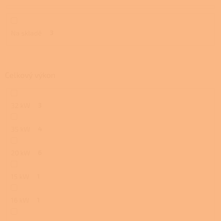
t
ů
Na skladě
3
Celkový výkon
32 kW
3
35 kW
4
20 kW
6
15 kW
1
16 kW
1