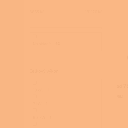
8835
Kč
131120
Kč
Na skladě
62
Celkový výkon
7
od
10 kW
1
Bílá
7 kW
1
8,2 kW
1