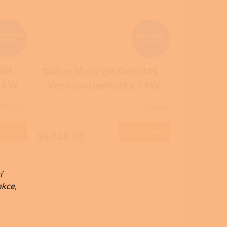
 340 Kč
66 413 Kč
–12 %
–10 %
0M -
Daikin Multi 2MXM50M9 -
4 kW
Venkovní jednotka 5 kW
 2
(možnost připojení 2
Skladem
Skladem
k)
vnitřních jednotek)
 košíku
Do košíku
59 740 Kč
í
nkce,