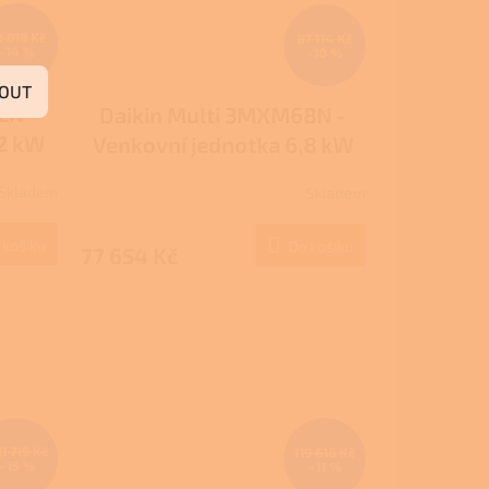
0 818 Kč
87 114 Kč
–14 %
–10 %
OUT
2N -
Daikin Multi 3MXM68N -
,2 kW
Venkovní jednotka 6,8 kW
 3
(možnost připojení 3
Skladem
Skladem
k)
vnitřních jednotek)
 košíku
Do košíku
77 654 Kč
8 719 Kč
119 618 Kč
–15 %
–11 %