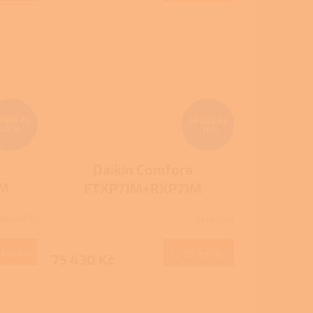
8 283 Kč
85 333 Kč
–8 %
–11 %
Daikin Comfora
0M
FTXP71M+RXP71M
Skladem
Skladem
 košíku
Do košíku
75 430 Kč