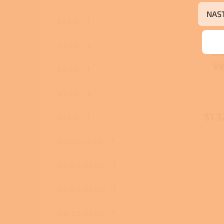
NAS
5,6 kW
1
5,8 kW
3
Da
Ve
6,8 kW
1
8,6 kW
2
51 3
9,6 kW
1
0,6/3,6/7,5 kW
1
0,6/5,0/9,0 kW
1
0,6/6,3/9,4 kW
1
0,8/3,2/6,7 kW
1