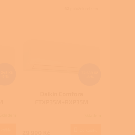
62
položek celkem
1 245 Kč
32 639 Kč
–9 %
–8 %
Daikin Comfora
M
FTXP35M+RXP35M
Skladem
Skladem
 košíku
Do košíku
29 990 Kč