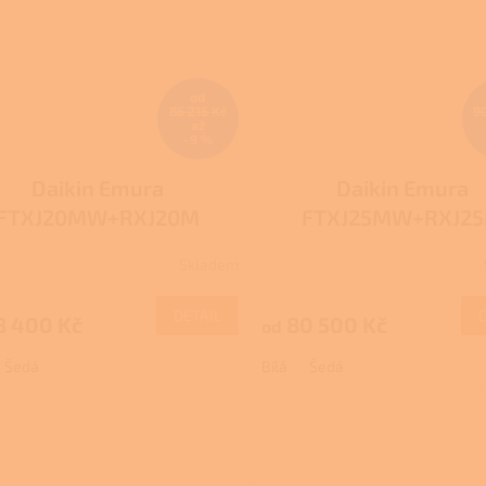
od
86 216 Kč
9
až
–9 %
Daikin Emura
Daikin Emura
FTXJ20MW+RXJ20M
FTXJ25MW+RXJ2
Skladem
DETAIL
8 400 Kč
80 500 Kč
od
Šedá
Bílá
Šedá