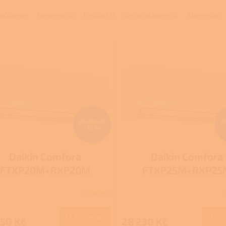
učujeme
Nejlevnější
Nejdražší
Nejprodávanější
Abecedně
29 736 Kč
3
–10 %
Daikin Comfora
Daikin Comfora
FTXP20M+RXP20M
FTXP25M+RXP25
Skladem
rné
cení
ktu
Do košíku
Do
650 Kč
28 230 Kč