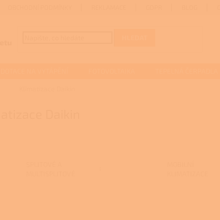
OBCHODNÍ PODMÍNKY
REKLAMACE
GDPR
BLOG
HLEDAT
DOTACE NA VYTÁPĚNÍ
FOTOVOLTAIKA
TEPELNÁ ČERPADLA
Klimatizace Daikin
atizace Daikin
SPLITOVÉ A
MOBILNÍ
MULTISPLITOVÉ
KLIMATIZACE
KLIMATIZACE