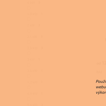
4 kW
5
4,0 kW
1
2 kW
2
2,5 kW
5
2,8 kW
3
3 kW
1
1
od
3,4 kW
1
Bílá
Použí
4,2 kW
1
webu 
výkon
4,6 kW
1
5,4 kW
3