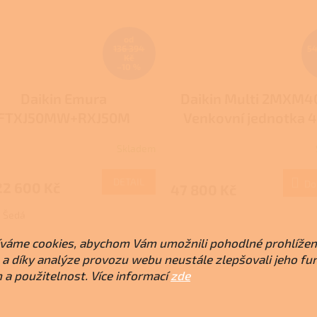
od
136 394
54
Kč
–10 %
Daikin Emura
Daikin Multi 2MXM4
FTXJ50MW+RXJ50M
Venkovní jednotka 
(možnost připojení
Skladem
vnitřních jednote
DETAIL
Do
22 600 Kč
47 800 Kč
Šedá
váme cookies, abychom Vám umožnili pohodlné prohlížen
a díky analýze provozu webu neustále zlepšovali jeho fu
 a použitelnost. Více informací
zde