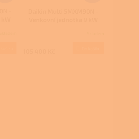
0N -
Daikin Multi 5MXM90N -
8 kW
Venkovní jednotka 9 kW
 4
(možnost připojení 5
Skladem
Skladem
k)
vnitřních jednotek)
 košíku
Do košíku
105 400 Kč