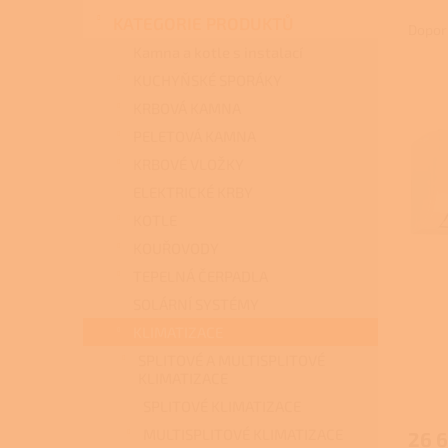
Ř
n
KATEGORIE PRODUKTŮ
a
e
Dopor
z
l
Kamna a kotle s instalací
e
KUCHYŇSKÉ SPORÁKY
V
n
KRBOVÁ KAMNA
ý
í
p
p
PELETOVÁ KAMNA
i
r
KRBOVÉ VLOŽKY
s
o
ELEKTRICKÉ KRBY
p
d
KOTLE
r
u
o
k
KOUŘOVODY
d
t
TEPELNÁ ČERPADLA
u
ů
SOLÁRNÍ SYSTÉMY
k
t
KLIMATIZACE
ů
SPLITOVÉ A MULTISPLITOVÉ
KLIMATIZACE
Průmě
hodno
SPLITOVÉ KLIMATIZACE
produ
MULTISPLITOVÉ KLIMATIZACE
26 
je