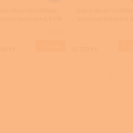
ikin Multi 4MXM68N -
Daikin Multi 4MXM8
nkovní jednotka 6,8 kW
Venkovní jednotka 
(možnost připojení 4
(možnost připojení
Skladem
vnitřních jednotek)
vnitřních jednote
Do košíku
Do
050 Kč
92 310 Kč
NAČÍST 18 DALŠÍCH
S
1
4
O
t
r
v
NAHORU
á
l
n
á
k
d
o
a
v
c
á
í
n
p
í
r