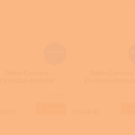
ček.
50 474 Kč
5
–9 %
Daikin Comfora
Daikin Comfora
FTXP50M+RXP50M
FTXP60M+RXP6
Skladem
Do košíku
Do
700 Kč
53 420 Kč