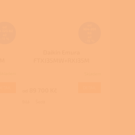
od
od
104 391
0 729 Kč
Kč
až
až
–11 %
–15 %
Daikin Emura
5M
FTXJ35MW+RXJ35M
Skladem
Skladem
DETAIL
DETAIL
89 700 Kč
od
Bílá
Šedá