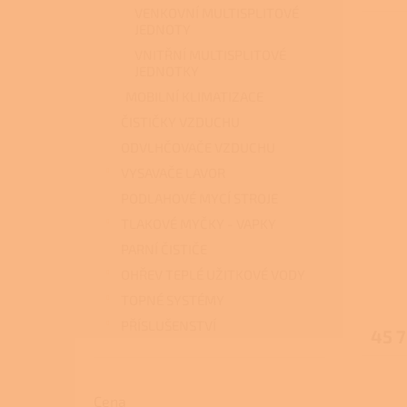
1,0
VENKOVNÍ MULTISPLITOVÉ
z
JEDNOTY
5
VNITŘNÍ MULTISPLITOVÉ
hvězdi
JEDNOTKY
MOBILNÍ KLIMATIZACE
ČISTIČKY VZDUCHU
ODVLHČOVAČE VZDUCHU
VYSAVAČE LAVOR
PODLAHOVÉ MYCÍ STROJE
TLAKOVÉ MYČKY - VAPKY
PARNÍ ČISTIČE
OHŘEV TEPLÉ UŽITKOVÉ VODY
TOPNÉ SYSTÉMY
PŘÍSLUŠENSTVÍ
45 
Cena