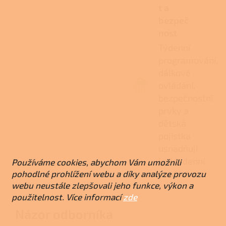
t a
bezpeč
nost
Týdenní
programování,
dálkové
ovládání,
bezpečnostní
prvky a
dětská
pojistka
usnadňují
každodenní
Používáme cookies, abychom Vám umožnili
používání.
pohodlné prohlížení webu a díky analýze provozu
webu neustále zlepšovali jeho funkce, výkon a
použitelnost. Více informací
zde
Názor odborníka