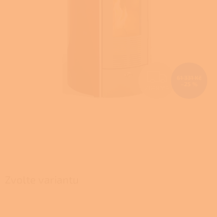
Z
61 331 Kč
–25 %
ZDARMA
D
A
R
M
A
Zvolte variantu