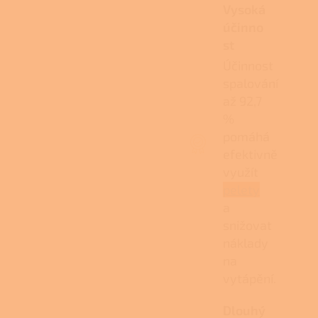
Vysoká
účinno
st
Účinnost
spalování
až 92,7
%
pomáhá
efektivně
využít
pelety
a
snižovat
náklady
na
vytápění.
Dlouhý