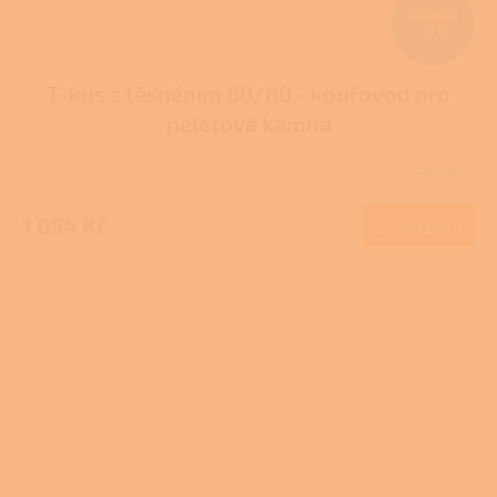
1 158 Kč
–8 %
T-kus s těsněním 80/80 - kouřovod pro
peletová kamna
Skladem
Průměrné
hodnocení
produktu
1 054 Kč
Do košíku
je
3,7
z
5
hvězdiček.