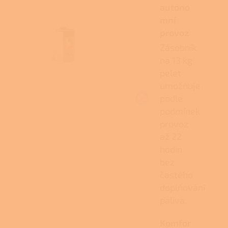
autono
mní
provoz
Zásobník
na 13 kg
pelet
umožňuje
podle
podmínek
provoz
až 22
hodin
bez
častého
doplňování
paliva.
Komfor