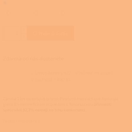
Přidat do košíku
Zdarma od nás dostanete
+ Lavor Ashley 412 - Vysavač na popel
v hodnotě 1 990 Kč
Záruka 7 let na kotlové těleso.
Peletová kamna Kalor Redonda
glass 8 v hermetickém provedení s fantastickou
účinností
spalování 92,7% nemají na trhu konkurenci.
Detailní informace