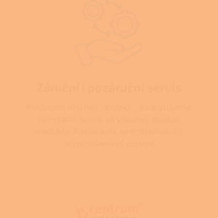
Záruční i pozáruční servis
Prodejem to u nás nekončí – poskytujeme
kompletní servis na všechny dodané
produkty. Postaráme se o dlouhodobý
bezproblémový provoz.
Z
á
p
a
t