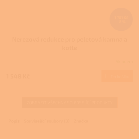
1 701 Kč
–8 %
Nerezová redukce pro peletová kamna a
kotle
Skladem
Průměrné
hodnocení
produktu
1 548 Kč
Do košíku
je
4,0
z
5
ZOBRAZIT VŠECHNY SOUVISEJÍCÍ PRODUKTY
hvězdiček.
Popis
Související soubory (3)
Značka