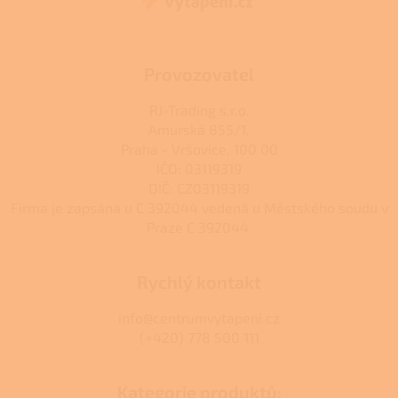
í
Provozovatel
RJ-Trading s.r.o.
Amurská 855/1,
Praha - Vršovice, 100 00
IČO: 03119319
DIČ: CZ03119319
Firma je zapsána u C 392044 vedená u Městského soudu v
Praze C 392044.
Rychlý kontakt
info@centrumvytapeni.cz
(+420) 778 500 111
Kategorie produktů: