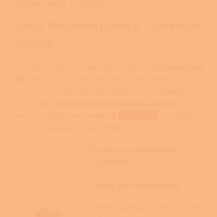
Detailní popis produktu
Kalor Redonda Glass 8 - peletová
kamna
Hermetická peletová kamna spojují
účinnost až
92,7 %
, výkon 2,64–6,42 kW a elegantní
panoramatické sklo. Zásobník na 13 kg pelet
umožňuje
autonomní provoz až 22 hodin
,
zatímco programovatelný
termostat
pohodlně
udržuje požadovanou teplotu.
Úsporné a pohodlné
vytápění
Teplo pod kontrolou
Kamna vytopí prostor až 160