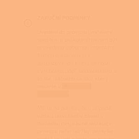
ZARUČNÍ PODMÍNKY
Uvedení do provozu (instalace,
spuštění a zaškolení) musím být
provedeno odbornou montážní
firmou proškolenou a
autorizovanou k této činnosti
výrobcem, popř. dodavatelem a
to dle platného ceníku, který
najdete v
Obchodních
podmínkách.
Mějte na paměti, že v případě
vzniku jakýchkoliv závad v
důsledku nesprávné instalace,
provozu nebo údržby, dojde ke
ztrátě Vašich nároku ze záruky.