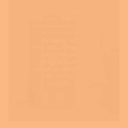
Automatická peletová
kamna s panoramatickým
sklem, týdenním
programováním a zárukou
7 let na kotlové těleso.
Porovnejte také <a
href="http://vytapeni.tzb-
info.cz/tabulky-a-
vypocty/138-porovnani-
nakladu-na-vytapeni-tzb-
info">náklady na
vytápění</a>.