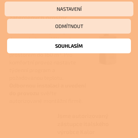
Pro úsporné vytápění
NASTAVENÍ
zateplených prostor
ODMÍTNOUT
Model doporučujeme pro
domy a byty s nižší tepelnou
SOUHLASÍM
ztrátou a vytápěným
prostorem do 160 m³. Pro
komfortní provoz nastavte
týdenní program a
požadovanou teplotu.
Odbornou instalaci a uvedení
do provozu
svěřte
autorizované montážní firmě.
Jsme autorizovaný
zástupce italského
výrobce Kalor