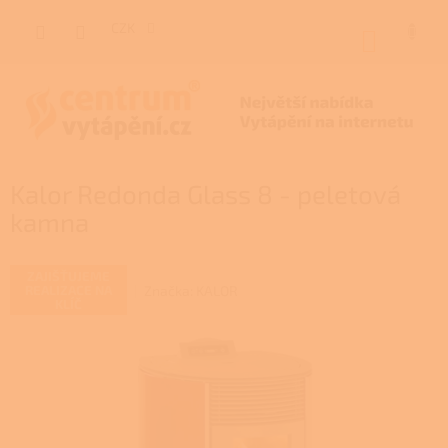
Přejít
na
CZK
NÁKUP
obsah
KOŠÍK
Kalor Redonda Glass 8 - peletová
kamna
ZAJIŠŤUJEME
Značka:
KALOR
REALIZACE NA
KLÍČ