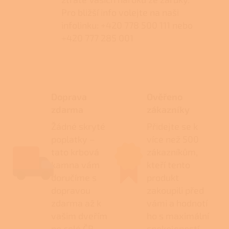
Pro bližší info volejte na naši
infolinku: +420 778 500 111 nebo
+420 777 285 001
Doprava
Ověřeno
zdarma
zákazníky
Žádné skryté
Přidejte se k
poplatky –
více než 500
tato krbová
zákazníkům,
kamna vám
kteří tento
doručíme s
produkt
dopravou
zakoupili před
zdarma až k
vámi a hodnotí
vašim dveřím
ho s maximální
po celé ČR.
spokojeností.