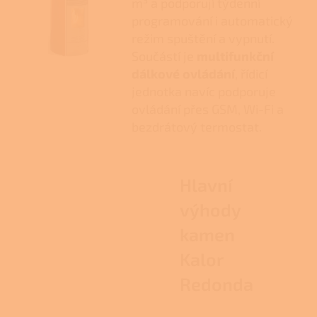
m³ a podporují týdenní
programování i automatický
režim spuštění a vypnutí.
Součástí je
multifunkční
dálkové ovládání
, řídicí
jednotka navíc podporuje
ovládání přes GSM, Wi-Fi a
bezdrátový termostat.
Hlavní
výhody
kamen
Kalor
Redonda