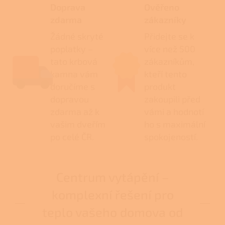
Doprava
Ověřeno
zdarma
zákazníky
Žádné skryté
Přidejte se k
poplatky –
více než 500
tato krbová
zákazníkům,
kamna vám
kteří tento
doručíme s
produkt
dopravou
zakoupili před
zdarma až k
vámi a hodnotí
vašim dveřím
ho s maximální
po celé ČR.
spokojeností.
Centrum vytápění –
komplexní řešení pro
teplo vašeho domova od