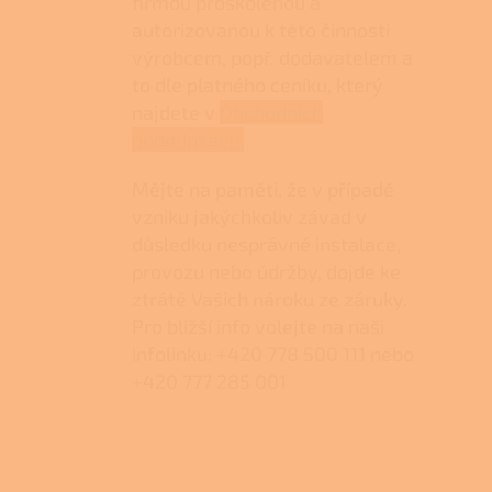
firmou proškolenou a
autorizovanou k této činnosti
výrobcem, popř. dodavatelem a
to dle platného ceníku, který
najdete v
Obchodních
podmínkách.
Mějte na paměti, že v případě
vzniku jakýchkoliv závad v
důsledku nesprávné instalace,
provozu nebo údržby, dojde ke
ztrátě Vašich nároku ze záruky.
Pro bližší info volejte na naši
infolinku: +420 778 500 111 nebo
+420 777 285 001