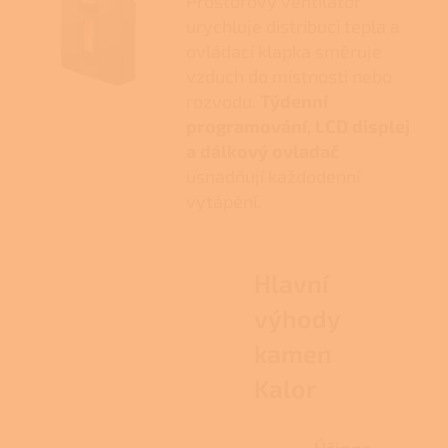
Prostorový ventilátor
urychluje distribuci tepla a
ovládací klapka směruje
vzduch do místnosti nebo
rozvodu.
Týdenní
programování, LCD displej
a dálkový ovladač
usnadňují každodenní
vytápění.
Hlavní
výhody
kamen
Kalor