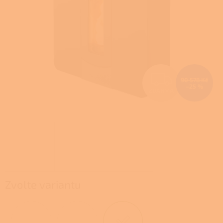
Z
90 578 Kč
–25 %
ZDARMA
D
A
R
M
A
Zvolte variantu