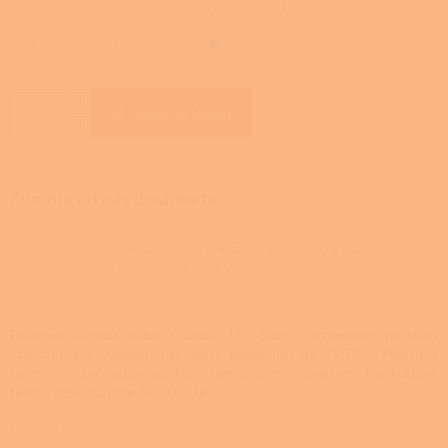
Přidat do košíku
Zdarma od nás dostanete
+ Lavor Ashley 412 - Vysavač na popel
v hodnotě 1 990 Kč
Peletová kamna Kalor Quadra 12C Slim s rozvodem horkého
vzduchu a s vysokou účinností, dosahující až 95,93%. Peletová
kamna s plně automatickým komfortním provozem.
Na kotlové
těleso poskytujeme záruku 7 let.
Detailní informace