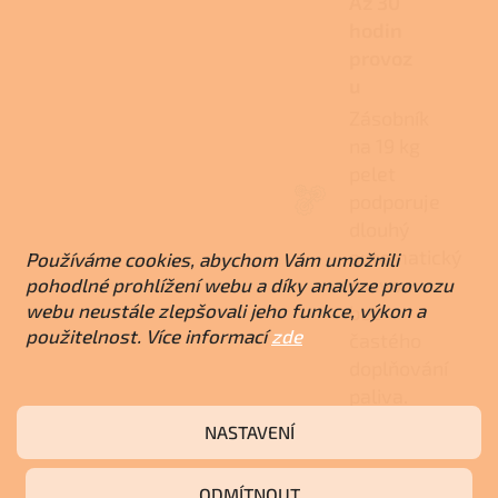
Až 30
hodin
provoz
u
Zásobník
na 19 kg
pelet
podporuje
dlouhý
automatický
Používáme cookies, abychom Vám umožnili
provoz
pohodlné prohlížení webu a díky analýze provozu
webu neustále zlepšovali jeho funkce, výkon a
bez
použitelnost. Více informací
zde
častého
doplňování
paliva.
NASTAVENÍ
Názor odborníka
ODMÍTNOUT