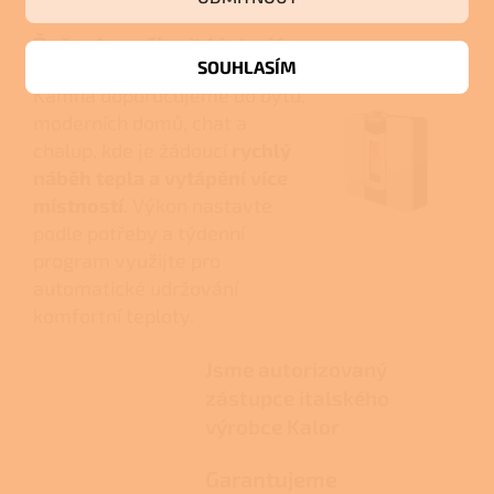
Řešení pro členité interiéry
SOUHLASÍM
Kamna doporučujeme do bytů,
moderních domů, chat a
chalup, kde je žádoucí
rychlý
náběh tepla a vytápění více
místností
. Výkon nastavte
podle potřeby a týdenní
program využijte pro
automatické udržování
komfortní teploty.
Jsme autorizovaný
zástupce italského
výrobce Kalor
Garantujeme