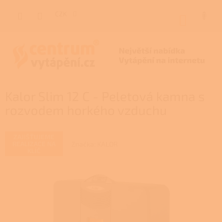
Přejít
na
CZK
NÁKUP
obsah
KOŠÍK
Kalor Slim 12 C - Peletová kamna s
rozvodem horkého vzduchu
ZAJIŠŤUJEME
Značka:
KALOR
REALIZACE NA
KLÍČ