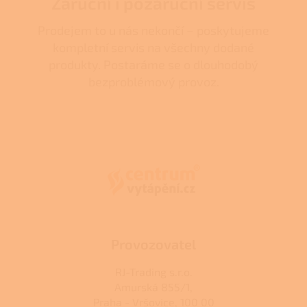
Záruční i pozáruční servis
Prodejem to u nás nekončí – poskytujeme
kompletní servis na všechny dodané
produkty. Postaráme se o dlouhodobý
bezproblémový provoz.
Z
á
p
a
t
í
Provozovatel
RJ-Trading s.r.o.
Amurská 855/1,
Praha - Vršovice, 100 00