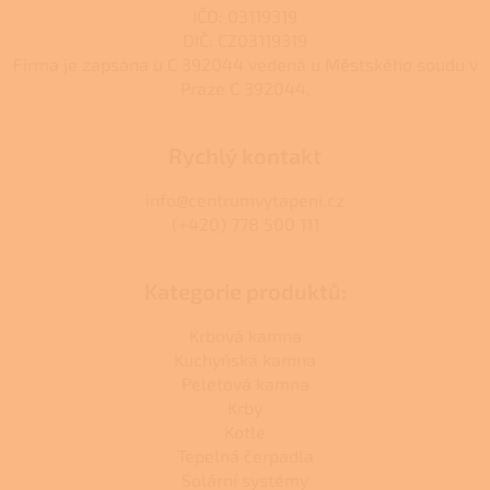
IČO: 03119319
DIČ: CZ03119319
Firma je zapsána u C 392044 vedená u Městského soudu v
Praze C 392044.
Rychlý kontakt
info@centrumvytapeni.cz
(+420) 778 500 111
Kategorie produktů:
Krbová kamna
Kuchyňská kamna
Peletová kamna
Krby
Kotle
Tepelná čerpadla
Solární systémy