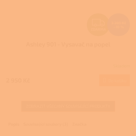
Z
3 289 Kč
–10 %
ZDARMA
D
Ashley 901 - Vysavač na popel
A
R
Skladem
M
2 950 Kč
Do košíku
A
ZOBRAZIT VŠECHNY SOUVISEJÍCÍ PRODUKTY
Popis
Související soubory (3)
Značka