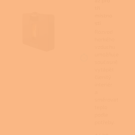
až pro
tři
místno
sti
Rozvod
horkého
vzduchu
umožňuje
současně
vytápět
členitý
interiér
a
směrovat
teplo
podle
potřeby.