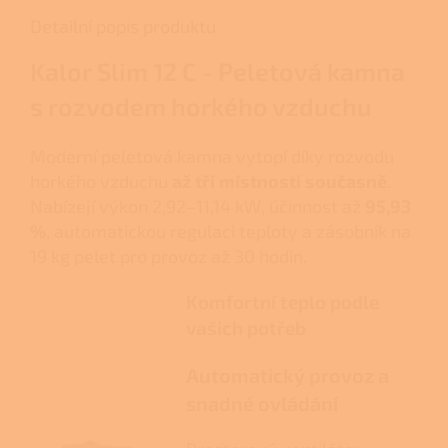
Detailní popis produktu
Kalor Slim 12 C - Peletová kamna
s rozvodem horkého vzduchu
Moderní peletová kamna vytopí díky rozvodu
horkého vzduchu
až tři místnosti současně
.
Nabízejí výkon 2,92–11,14 kW, účinnost až
95,93
%
, automatickou regulaci teploty a zásobník na
19 kg pelet pro provoz až 30 hodin.
Komfortní teplo podle
vašich potřeb
Automatický provoz a
snadné ovládání