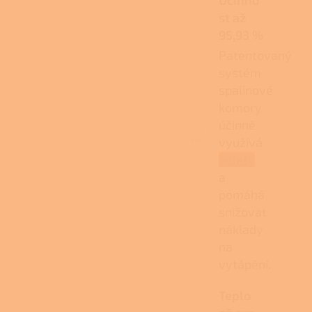
Účinno
st až
95,93 %
Patentovaný
systém
spalinové
komory
účinně
využívá
pelety
a
pomáhá
snižovat
náklady
na
vytápění.
Teplo