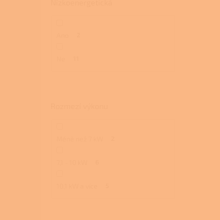
Nízkoenergetická
Ano
2
Ne
11
Rozmezí výkonu
Méně než 7 kW
2
7,1 - 10 kW
6
10,1 kW a více
5