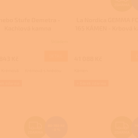
ZDARMA
D
hebo Stufe Demetra -
La Nordica GEMMA 
A
Kachlová kamna
165 KÁMEN - Krbová 
R
na dřevo s troubou
Pro
Skladem
slevu volejte +420 77
111
DETAIL
843 Kč
41 088 Kč
A
Krémová
Krémová s hnědou
Kámen
rek zdarma
+ Dárek zdarma
Z
Z
80 783 Kč
7
–8 %
ZDARMA
ZDARMA