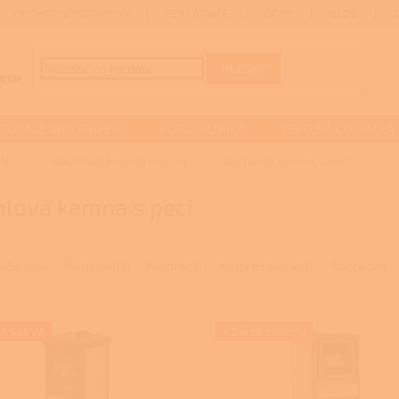
OBCHODNÍ PODMÍNKY
REKLAMACE
GDPR
BLOG
HLEDAT
DOTACE NA VYTÁPĚNÍ
FOTOVOLTAIKA
TEPELNÁ ČERPADLA
MNA
Kachlová krbová kamna
Kachlová kamna s pecí
hlová kamna s pecí
učujeme
Nejlevnější
Nejdražší
Nejprodávanější
Abecedně
A SLEVA
+ Dárek zdarma