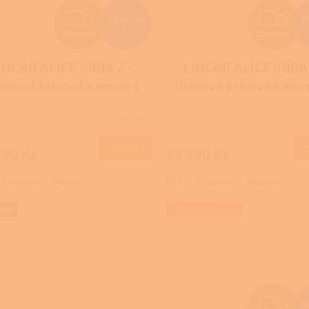
Z
Z
48 617 Kč
3
–7 %
ZDARMA
ZDARMA
D
D
INCAR ALICE 490A Z -
LINCAR ALICE 480A 
A
A
tinová krbová kamna s
litinová krbová kam
R
R
troubou a plotnou
dřevo
Skladem
rné
Průměrné
M
cení
hodnocení
ktu
produktu
DETAIL
990 Kč
29 990 Kč
A
A
je
2,6
Červená
Mastek
Bílá
Červená
Mastek
z
5
ček.
hvězdiček.
nka
+ Dárek zdarma
Z
45