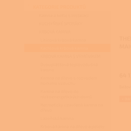
s
o
n
p
d
KATEGORIE PRODUKTŮ
e
r
u
l
Kamna a kotle s instalací
o
k
KUCHYŇSKÉ SPORÁKY
d
t
KRBOVÁ KAMNA
u
ů
THE
k
Litinová krbová kamna
t
MAI
Kachlová krbová kamna
ů
KRBOVÁ KAMNA S VÝMĚNÍKEM
Dvouplášťová teplovzdušná
kamna
64 1
Kamna na dřevo s rozvodem
horkého vzduchu
Béžov
Kamna na dřevo do
nízkoenergetických domů
+ Dá
Hermeticky uzavřená kamna na
dřevo
Lázeňská kamna
Krbová kamna na dřevo a pelety