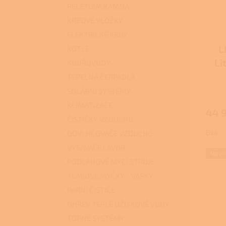
PELETOVÁ KAMNA
KRBOVÉ VLOŽKY
ELEKTRICKÉ KRBY
L
KOTLE
Li
KOUŘOVODY
TEPELNÁ ČERPADLA
Průmě
SOLÁRNÍ SYSTÉMY
hodno
KLIMATIZACE
produ
44 
je
ČISTIČKY VZDUCHU
1,0
Bílá
ODVLHČOVAČE VZDUCHU
z
5
VYSAVAČE LAVOR
hvězdi
Novi
PODLAHOVÉ MYCÍ STROJE
TLAKOVÉ MYČKY - VAPKY
PARNÍ ČISTIČE
OHŘEV TEPLÉ UŽITKOVÉ VODY
TOPNÉ SYSTÉMY