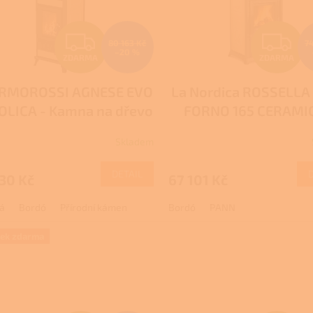
Z
Z
80 163 Kč
7
–20 %
ZDARMA
ZDARMA
D
D
RMOROSSI AGNESE EVO
La Nordica ROSSELLA
A
A
OLICA - Kamna na dřevo
FORNO 165 CERAMIC
R
R
s troubou
Krbová kamna na dře
Skladem
troubou
Pro další s
M
volejte +420 778 500
DETAIL
30 Kč
67 101 Kč
A
A
á
Bordó
Přírodní kámen
Bordó
PANN
rek zdarma