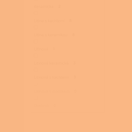
Keramická
2
Litina s kachlemi
8
Litina s keramikou
8
Litinová
1
Litinová keramická
3
Litinová s kachlemi
3
Litinová s mastkem
0
Ocelová
0