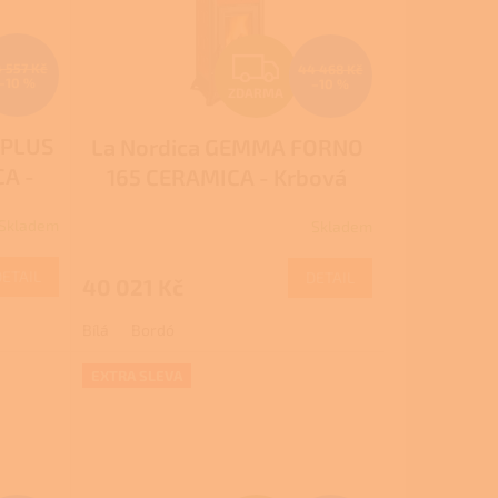
Z
4 557 Kč
44 468 Kč
–10 %
–10 %
ZDARMA
D
 PLUS
La Nordica GEMMA FORNO
A
A -
165 CERAMICA - Krbová
R
vo s
kamna na dřevo s troubou
Skladem
Skladem
Průměrné
levu
Pro další slevu volejte +420
M
M
hodnocení
 111
778 500 111
produktu
DETAIL
DETAIL
40 021 Kč
A
je
2,0
Bílá
Bordó
z
5
hvězdiček.
EXTRA SLEVA