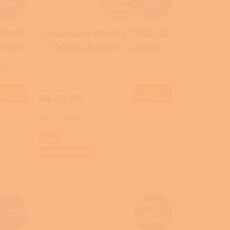
–10 %
–10 %
ZDARMA
D
FORNO
La Nordica NOVA FORNO 16
A
kamna
- Krbová kamna na dřevo
R
 další
Skladem
Skladem
8 500
M
M
DETAIL
DETAIL
84 711 Kč
A
Bílá
Bordó
Akce
+ Dárek zdarma
Z
4 557 Kč
–10 %
ZDARMA