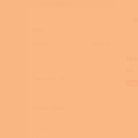
PŘÍSLUŠENSTVÍ
P
Cena
29990
Kč
115502
Kč
103 
Bílá
Na skladě
13
+ Dá
Celkový výkon
8 kW
0