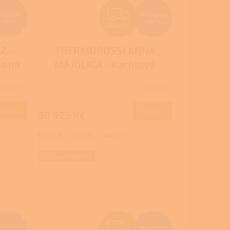
Z
7 235 Kč
101 156 Kč
–19 %
–20 %
ZDARMA
D
Z -
THERMOROSSI ANNA
A
na na
MAJOLICA - Kachlová
R
kamna na dřevo s troubou a
Skladem
Skladem
plotnou
M
M
DETAIL
DETAIL
80 925 Kč
A
Béžová
Bordó
Kámen
+ Dárek zdarma
Z
 653 Kč
94 123 Kč