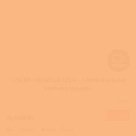
Z
ZDARMA
D
LINCAR MONELLA 185 N - Litinová krbová
A
kamna s troubou
R
Skladem
M
DETAIL
76 000 Kč
A
Bílá
Červená
Béžová
Černá