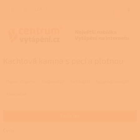
Přejít
na
CZK
NÁKUP
obsah
KOŠÍK
Kachlová kamna s pecí a plotnou
Ř
a
Doporučujeme
Nejlevnější
Nejdražší
Nejprodávanější
z
e
Abecedně
n
í
p
Zavřít filtr
r
o
Cena
d