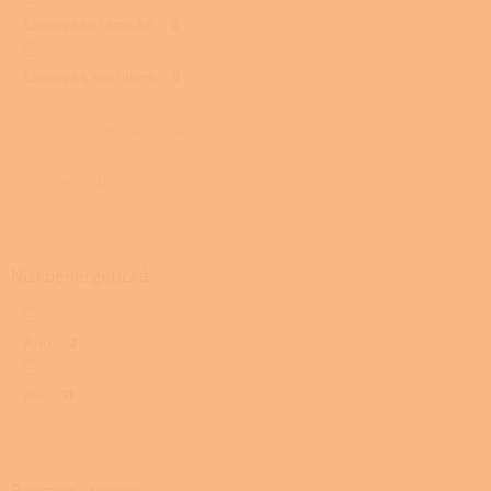
Litinová keramická
3
Litinová s kachlemi
3
Litinová s mastkem
0
Ocelová
0
Nízkoenergetická
Ano
2
Ne
11
Rozmezí výkonu