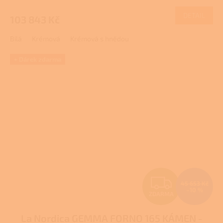
DETAIL
103 843 Kč
Bílá
Krémová
Krémová s hnědou
+ Dárek zdarma
Z
45 653 Kč
–10 %
ZDARMA
D
La Nordica GEMMA FORNO 165 KÁMEN -