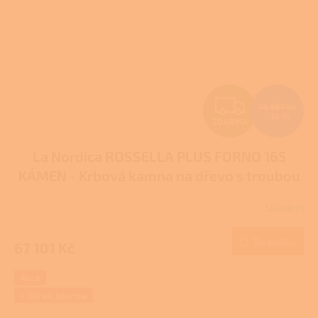
Z
74 557 Kč
–10 %
ZDARMA
D
La Nordica ROSSELLA PLUS FORNO 165
A
KÁMEN - Krbová kamna na dřevo s troubou
R
Pro další slevu volejte +420 778 500 111
Skladem
M
Do košíku
67 101 Kč
A
Akce
+ Dárek zdarma