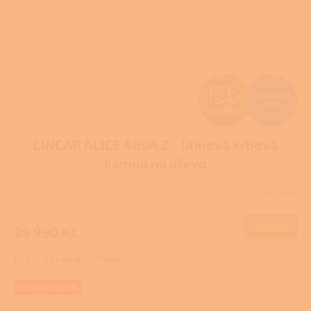
Z
37 235 Kč
–19 %
ZDARMA
D
LINCAR ALICE 480A Z - litinová krbová
A
kamna na dřevo
R
Skladem
Průměrné
M
hodnocení
produktu
DETAIL
29 990 Kč
A
je
2,6
Bílá
Červená
Mastek
z
5
hvězdiček.
EXTRA SLEVA