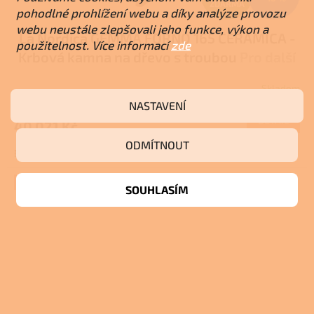
ZDARMA
D
pohodlné prohlížení webu a díky analýze provozu
webu neustále zlepšovali jeho funkce, výkon a
La Nordica GEMMA FORNO 165 CERAMICA -
A
použitelnost. Více informací
zde
Krbová kamna na dřevo s troubou
Pro další
R
slevu volejte +420 778 500 111
Skladem
Průměrné
M
hodnocení
NASTAVENÍ
produktu
DETAIL
40 021 Kč
A
je
2,0
ODMÍTNOUT
Bílá
Bordó
z
5
hvězdiček.
+ Dárek zdarma
SOUHLASÍM