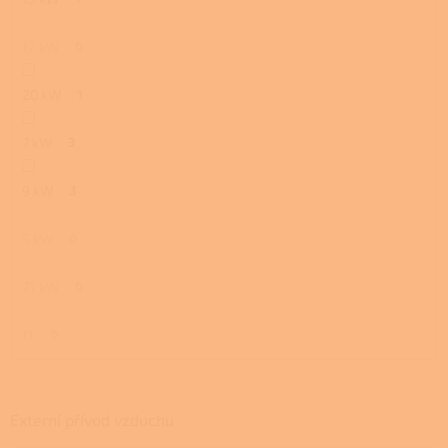
12 kW
0
20 kW
1
7 kW
3
9 kW
3
5 kW
0
21 kW
0
11
0
Externí přívod vzduchu