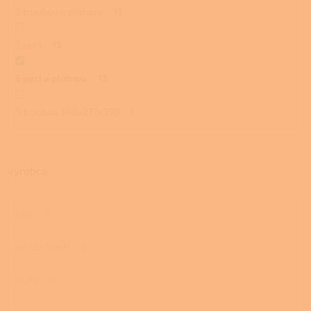
S troubou a plotnou
13
S pecí
13
S pecí a plotnou
13
S troubou 340x277x390
1
Výrobce
ABX
0
HAAS+SOHN
0
HEIN
0