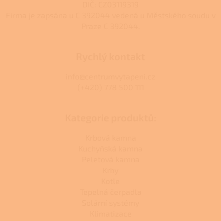
u
DIČ: CZ03119319
Firma je zapsána u C 392044 vedená u Městského soudu v
Praze C 392044.
Rychlý kontakt
info@centrumvytapeni.cz
(+420) 778 500 111
Kategorie produktů:
Krbová kamna
Kuchyňská kamna
Peletová kamna
Krby
Kotle
Tepelná čerpadla
Solární systémy
Klimatizace