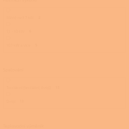
Méně než 7 kW
2
7,1 - 10 kW
6
10,1 kW a více
5
Spalování
Terciární (terciální, dvojí)
13
Dvojí
13
Teplovodní výměník