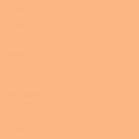
Na chatu
1
Do interiéru
13
Do prostoru
0
Na terasu
1
Na chalupu
0
Vaření a pečení
S troubou
13
S plotnou
15