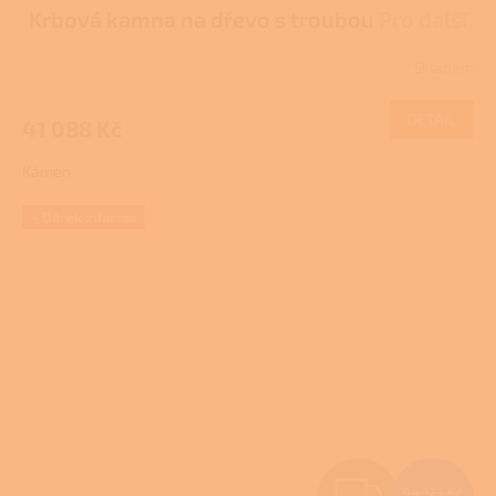
A
Krbová kamna na dřevo s troubou
Pro další
R
slevu volejte +420 778 500 111
Skladem
M
DETAIL
41 088 Kč
A
Kámen
+ Dárek zdarma
Z
94 123 Kč