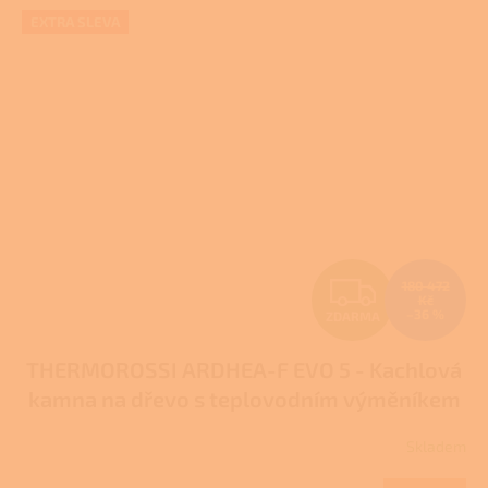
EXTRA SLEVA
Z
180 472
Kč
–36 %
ZDARMA
D
THERMOROSSI ARDHEA-F EVO 5 - Kachlová
A
kamna na dřevo s teplovodním výměníkem
R
Skladem
M