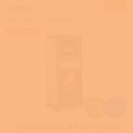
DETAIL
64 130 Kč
A
Béžová
Bordó
Přírodní kámen
+ Dárek zdarma
Z
74 557 Kč
–10 %
ZDARMA
D
La Nordica ROSSELLA PLUS FORNO 165
A