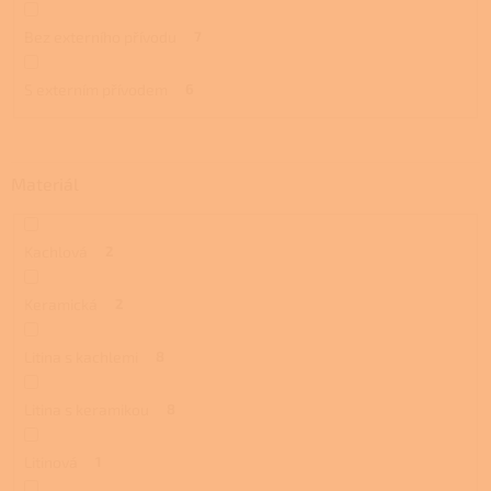
Bez externího přívodu
7
S externím přívodem
6
Materiál
Kachlová
2
Keramická
2
Litina s kachlemi
8
Litina s keramikou
8
Litinová
1