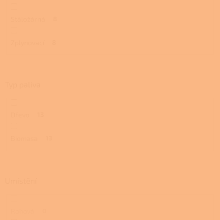
Stáložárná
8
Zplynovací
8
Typ paliva
Dřevo
13
Biomasa
13
Umístění
Rohová
0