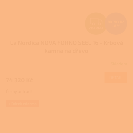
Z
80 783 Kč
–8 %
ZDARMA
D
La Nordica NOVA FORNO SEEL 16 - Krbová
A
kamna na dřevo
R
Skladem
M
DETAIL
74 320 Kč
A
Černý antracit
+ Dárek zdarma