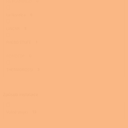
HS FLAMINGO
0
La Nordica
6
LINCAR
3
PHEBO STUFE
1
ROMOTOP
0
THERMOROSSI
3
Způsob instalace
Volně stojící
13