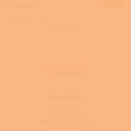
DETAIL
115 502 Kč
A
Bílá
Béžová
Bordó
13
položek celkem
O
v
l
Z
á
á
d
p
a
a
c
t
í
í
p
r
v
k
Provozovatel
y
v
RJ-Trading s.r.o.
ý
Amurská 855/1,
p
Praha - Vršovice, 100 00
i
s
IČO: 03119319