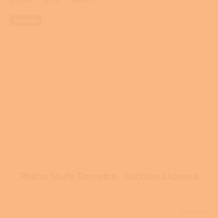
Béžová
Bordó
Kámen
Novinka
Phebo Stufe Demetra - Kachlová kamna
Skladem