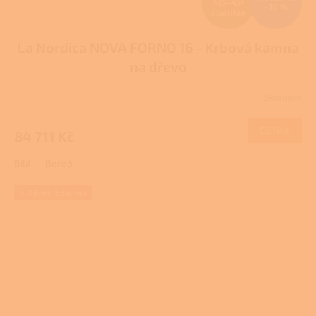
–10 %
ZDARMA
D
La Nordica NOVA FORNO 16 - Krbová kamna
A
na dřevo
R
Skladem
M
DETAIL
84 711 Kč
A
Bílá
Bordó
+ Dárek zdarma