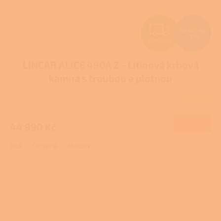
Z
48 617 Kč
–7 %
ZDARMA
D
LINCAR ALICE 490A Z - Litinová krbová
A
kamna s troubou a plotnou
R
Skladem
Průměrné
M
hodnocení
produktu
DETAIL
44 990 Kč
A
je
1,0
Bílá
Červená
Mastek
z
5
hvězdiček.