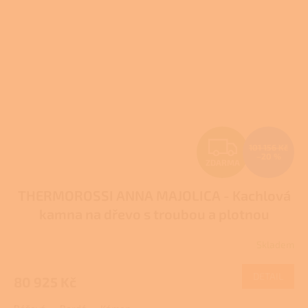
Z
101 156 Kč
–20 %
ZDARMA
D
THERMOROSSI ANNA MAJOLICA - Kachlová
A
kamna na dřevo s troubou a plotnou
R
Skladem
M
DETAIL
80 925 Kč
A