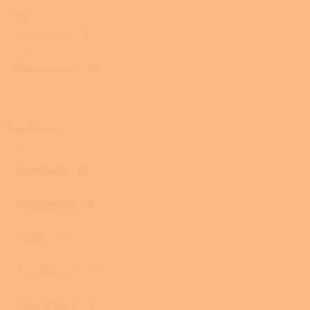
S výměníkem
1
Bez výměníku
12
Typ kamen
Akumulační
12
Teplovzdušná
11
Mastek
0
S ventilátorem
0
Horkovzdušná
0