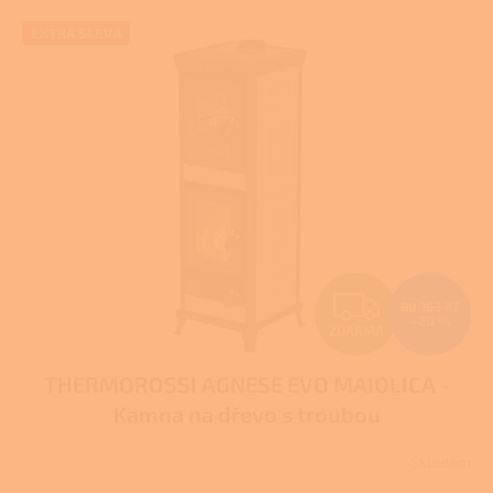
V
EXTRA SLEVA
ý
p
i
s
p
r
o
d
u
k
t
Z
ů
80 163 Kč
–20 %
ZDARMA
D
THERMOROSSI AGNESE EVO MAIOLICA -
A
Kamna na dřevo s troubou
R
Skladem
M