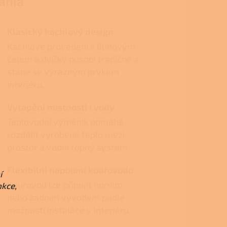
ania
Klasický kachlový design
Kachlové provedení s litinovým
čelem a dvířky působí tradičně a
stane se výrazným prvkem
interiéru.
Vytápění místnosti i vody
Teplovodní výměník pomáhá
rozdělit vyrobené teplo mezi
prostor a vodní topný systém.
Flexibilní napojení kouřovodu
í
Kouřovod lze připojit horním
nkce,
nebo zadním vývodem podle
možností instalace v interiéru.