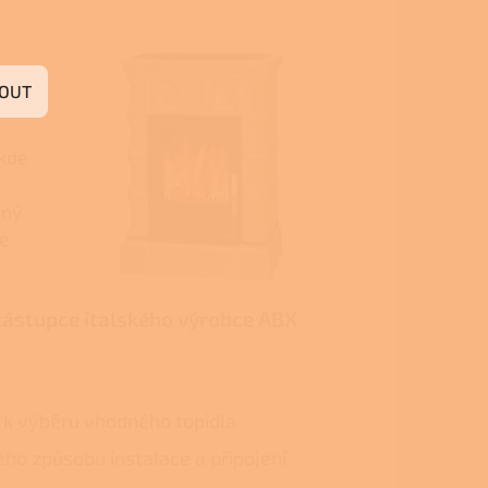
OUT
 kde
čný
ze
zástupce italského výrobce ABX
k výběru vhodného topidla
ho způsobu instalace a připojení