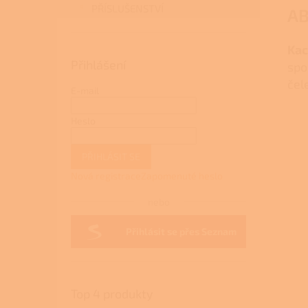
PŘÍSLUŠENSTVÍ
AB
Kac
Přihlášení
spo
čel
E-mail
Heslo
PŘIHLÁSIT SE
Nová registrace
Zapomenuté heslo
nebo
Přihlásit se přes Seznam
Top 4 produkty