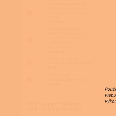
Kalor Francesca Idro 17 DD
AUTO - Peletová kamna s
proroštováním a výměníkem
DOTACE
95 505 Kč
THERMOROSSI BOSKY
COUNTRY 30 EVO5 FIORI -
Kuchyňská kamna na pevná
paliva s teplovodním
výměníkem
121 426 Kč
Fixační spona 80 mm -
kouřovod pro peletová kamna
195 Kč
Roura 80/1000mm -
kouřovod pro peletová kamna
882 Kč
Použí
webu 
výkon
Realizace montáží kamen,
kotlů a tepelných čerpadel