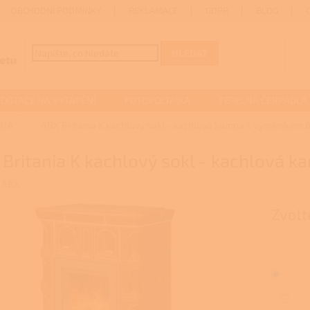
OBCHODNÍ PODMÍNKY
REKLAMACE
GDPR
BLOG
HLEDAT
DOTACE NA VYTÁPĚNÍ
FOTOVOLTAIKA
TEPELNÁ ČERPADLA
MNA
ABX Britania K kachlový sokl - kachlová kamna s výměníkem 
Britania K kachlový sokl - kachlová 
:
ABX
Zvolt