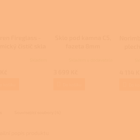
ren Fireglass -
Sklo pod kamna C5,
Norimb
ický čistič skla
fazeta 8mm
plec
Skladem
Skladem u dodavatele
Sk
rné
cení
 Kč
3 699 Kč
4 114 K
ktu
o košíku
Do košíku
Do ko
ček.
s
Související soubory (4)
ailní popis produktu