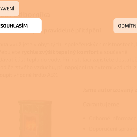
TAVENÍ
zor odborníka
SOUHLASÍM
ODMÍTN
dné řešení pro pravidelné přitápění
na využijete v obytných i společenských místnostech,
řebujete
rychle zvýšit tepelný komfort
a současně
dávat část tepla do vody. Při instalaci zajistěte dostate
vod čerstvého vzduchu; při napojení na externí vzduch l
oupit vhodné hrdlo ABX.
Jsme autorizovaný 
Garantujeme
Odborné informace 
Doporučení správné