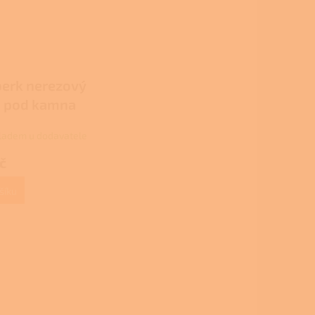
erk nerezový
h pod kamna
ladem u dodavatele
č
šíku