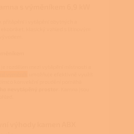
 kamna s výměníkem 6,9 kW
 přitápění i vytápění obytných a
ekobriket, klasický vzhled s litinovým
 vývodem.
výměníkem
je rozdělen mezi vytápění místnosti a
ní výměník
umožňuje efektivně využít
zatímco konvekční proudění pomáhá
ouho nevytápěný prostor
. Kamna jsou
ohled.
vní výhody kamen ABX