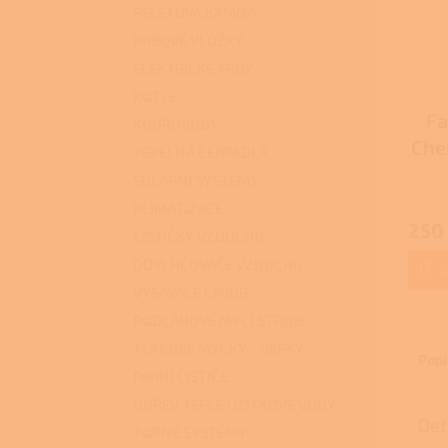
PELETOVÁ KAMNA
KRBOVÉ VLOŽKY
ELEKTRICKÉ KRBY
KOTLE
Fa
KOUŘOVODY
Chem
TEPELNÁ ČERPADLA
SOLÁRNÍ SYSTÉMY
Průmě
KLIMATIZACE
hodno
250
produ
ČISTIČKY VZDUCHU
je
ODVLHČOVAČE VZDUCHU
3,7
D
z
VYSAVAČE LAVOR
5
PODLAHOVÉ MYCÍ STROJE
hvězdi
TLAKOVÉ MYČKY - VAPKY
Popi
PARNÍ ČISTIČE
OHŘEV TEPLÉ UŽITKOVÉ VODY
Det
TOPNÉ SYSTÉMY