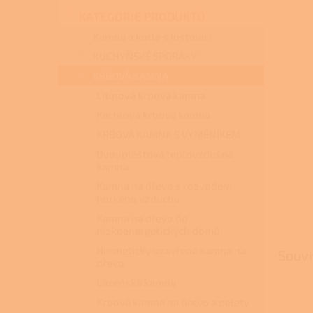
n
KATEGORIE PRODUKTŮ
e
l
Kamna a kotle s instalací
KUCHYŇSKÉ SPORÁKY
KRBOVÁ KAMNA
Litinová krbová kamna
Kachlová krbová kamna
KRBOVÁ KAMNA S VÝMĚNÍKEM
Dvouplášťová teplovzdušná
kamna
Kamna na dřevo s rozvodem
horkého vzduchu
Kamna na dřevo do
nízkoenergetických domů
Hermeticky uzavřená kamna na
Souvi
dřevo
Lázeňská kamna
Krbová kamna na dřevo a pelety