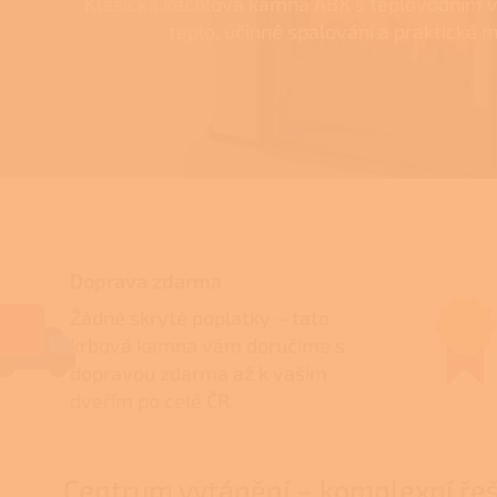
Klasická kachlová kamna ABX s teplovodním 
teplo, účinné spalování a praktické m
Doprava zdarma
Žádné skryté poplatky – tato
krbová kamna vám doručíme s
dopravou zdarma až k vašim
dveřím po celé ČR.
Centrum vytápění – komplexní řeš