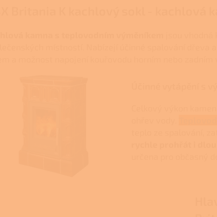
X Britania K kachlový sokl - kachlová
hlová kamna s teplovodním výměníkem
jsou vhodná k
lečenských místností. Nabízejí účinné spalování dřeva a 
em a možnost napojení kouřovodu horním nebo zadním
Účinné vytápění s 
Celkový výkon kamen 
ohřev vody.
Teplovod
teplo ze spalování, 
rychle prohřát i dl
určena pro občasný d
Hla