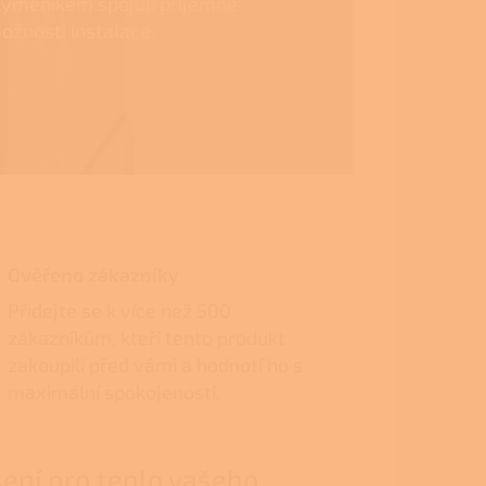
výměníkem spojují příjemné
ožnosti instalace.
Ověřeno zákazníky
Přidejte se k více než 500
zákazníkům, kteří tento produkt
zakoupili před vámi a hodnotí ho s
maximální spokojeností.
ení pro teplo vašeho