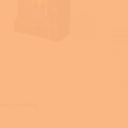
Z
Kachlov
ZDARMA
převážně
D
systémem
Detailní
A
R
TISK
M
sející produkty
A