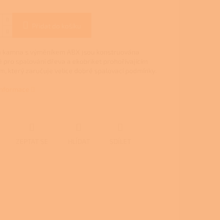
Přidat do košíku
á kamna s výměníkem ABX jsou konstruována
 pro spalování dřeva a ekobriket prohořívajícím
, který zaručuje velice dobré spalovací podmínky.
 informace
ZEPTAT SE
HLÍDAT
SDÍLET