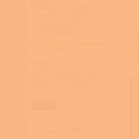
22.4.2026
Správná výška komínu je jedním z
nejzásadnějších parametrů pro
bezpečný provoz krbových kamen.
Dalším neméně důležitým parametrem
je jeho vnitřní prům...
Jak udělat přívod vzduchu ke
krbovým kamnům
9.3.2026
Každá krbová kamna potřebují ke
správnému hoření dostatek spalovacího
vzduchu. Zatímco dříve byl přísun
vzduchu do domů zajištěn přirozeně –
díky netě...
ARCHIV
DOTACE NA VYTÁPĚNÍ