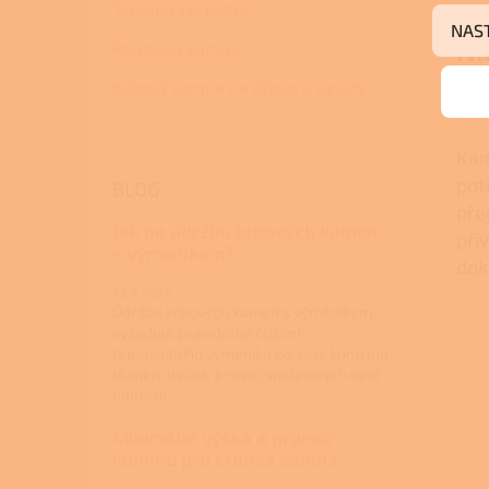
Tepelná čerpadla
NAS
Ná
Peletová kamna
Krbová kamna na dřevo a pelety
Vho
Kam
pot
BLOG
pře
Jak na údržbu krbových kamen
pří
s výměníkem?
dok
22.4.2026
Údržba krbových kamen s výměníkem
vyžaduje pravidelné čištění
teplovodního výměníku od sazí, kontrolu
těsnění dvířek a revizi spalinových cest
odborní...
Minimální výška a průměr
komínu pro krbová kamna