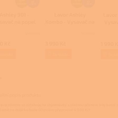
Kč
Kč
D
D
ZDARMA
–10 %
ZDARMA
–26 %
A
A
Ashley 901 -
Lavor Ashley
Lavor
R
R
savač na popel
Kombo - Vysavač na
Vysav
M
M
popel
A
A
Skladem
Skladem
Průměrné
hodnocení
0 Kč
3 990 Kč
1 990 
produktu
je
3,0
o košíku
Do košíku
Do ko
z
5
hvězdiček.
s
ailní popis produktu
ava zdarma se vztahuje na objednávky s platbou předem, kdy kotel o
platbě na dobírku bude účtováno přepravné 4 000 Kč!