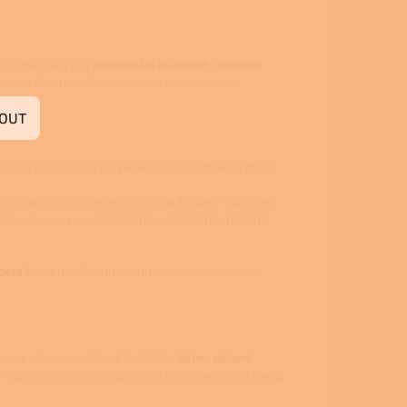
olymerizací pro
maximální účinnost
,
dlouhou
 pomocí šroubovitého pohybu otopné vody
OUT
ckých oběhových čerpadel v energetické třídě A.
ován minimální objemový průtok kotlem. Oběhové
ebo výkonu, pro maximální využití kondenzační
bení
kotle na všechny druhy otopných soustav.
ulace výkonu kotlů od 15-100%.
Velmi účinný
ku regulovaný způsob provozu oběhového čerpadla