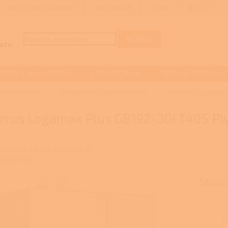
OBCHODNÍ PODMÍNKY
REKLAMACE
GDPR
BLOG
HLEDAT
DOTACE NA VYTÁPĚNÍ
FOTOVOLTAIKA
TEPELNÁ ČERPADLA
Plynové kotle
Kondenzační plynové kotle
Buderus Logamax P
erus Logamax Plus GB192-30i T40S Ply
X-PLUS-GB192-30I-T40S-W
:
BUDERUS
Skla