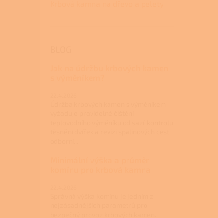
Krbová kamna na dřevo a pelety
BLOG
Jak na údržbu krbových kamen
s výměníkem?
22.4.2026
Údržba krbových kamen s výměníkem
vyžaduje pravidelné čištění
teplovodního výměníku od sazí, kontrolu
těsnění dvířek a revizi spalinových cest
odborní...
Minimální výška a průměr
komínu pro krbová kamna
22.4.2026
Správná výška komínu je jedním z
nejzásadnějších parametrů pro
bezpečný provoz krbových kamen.