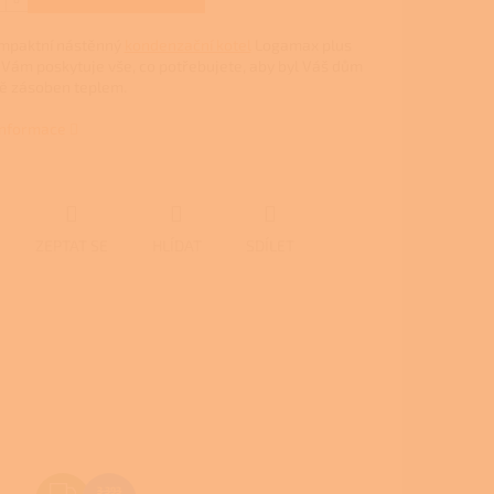
mpaktní nástěnný
kondenzační kotel
Logamax plus
 Vám poskytuje vše, co potřebujete, aby byl Váš dům
ě zásoben teplem.
 informace
ZEPTAT SE
HLÍDAT
SDÍLET
Z
3 393