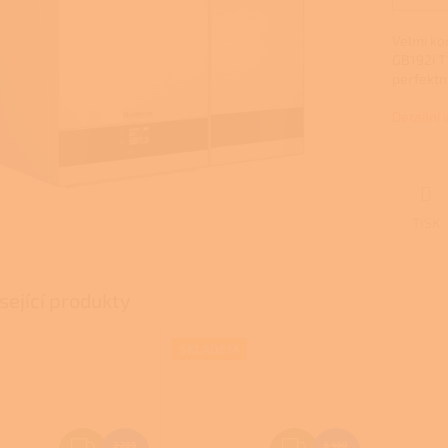
Velmi ko
GB192i T
perfektn
Detailní
TISK
sející produkty
SKLADEM
Z
Z
3 289
5 460