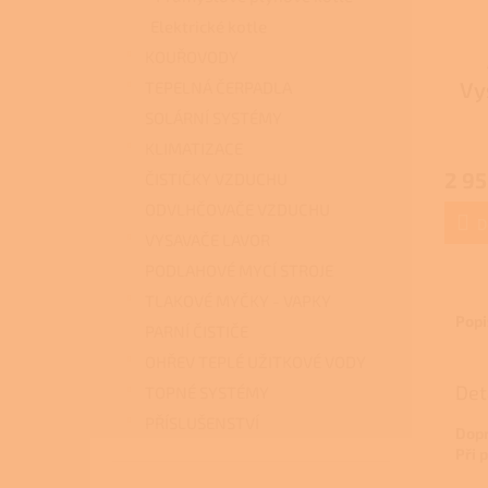
Elektrické kotle
KOUŘOVODY
Vy
TEPELNÁ ČERPADLA
SOLÁRNÍ SYSTÉMY
KLIMATIZACE
2 95
ČISTIČKY VZDUCHU
ODVLHČOVAČE VZDUCHU
D
VYSAVAČE LAVOR
PODLAHOVÉ MYCÍ STROJE
TLAKOVÉ MYČKY - VAPKY
Popi
PARNÍ ČISTIČE
OHŘEV TEPLÉ UŽITKOVÉ VODY
Det
TOPNÉ SYSTÉMY
PŘÍSLUŠENSTVÍ
Dopr
Při 