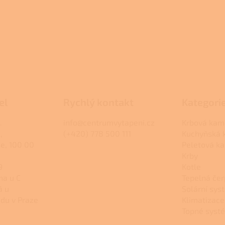
el
Rychlý kontakt
Kategori
.
info@centrumvytapeni.cz
Krbová kam
,
(+420) 778 500 111
Kuchyňská
ce, 100 00
Peletová k
Krby
9
Kotle
na u C
Tepelná čer
á u
Solární sys
du v Praze
Klimatizace
Topné syst