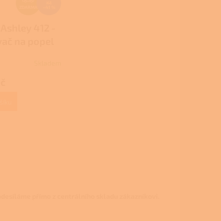
Kč
D
ZDARMA
–41 %
A
 Ashley 412 -
R
ač na popel
M
A
Skladem
Kč
šíku
desíláme přímo z centrálního skladu zákazníkovi.