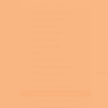
n
KATEGORIE PRODUKTŮ
e
l
Kamna a kotle s instalací
KUCHYŇSKÉ SPORÁKY
KRBOVÁ KAMNA
PELETOVÁ KAMNA
KRBOVÉ VLOŽKY
ELEKTRICKÉ KRBY
KOTLE
DOTOVANÉ KOTLE
Kotle na pelety a biomasu
Souvi
Kotle na tuhá paliva
Plynové kotle
Plynové kotle závěsné
Kondenzační plynové kotle
Stacionární plynové kotle
Průmyslové plynové kotle