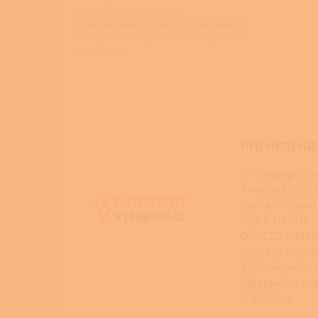
zelená úsporám, jeden z
nejúspěšnějších programů na podporu
energetických úspor v České republice,
dočasně uz...
Z
á
p
a
Provozovat
t
í
RJ-Trading s.r.o
Amurská 855/1
Praha - Vršovi
IČO: 03119319
DIČ: CZ0311931
Firma je zapsá
392044 veden
Městského sou
C 392044.