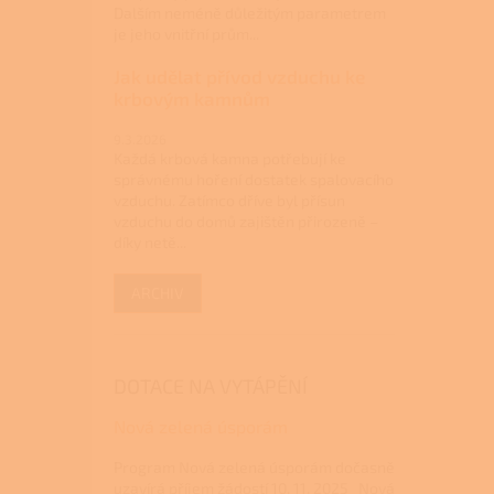
Dalším neméně důležitým parametrem
je jeho vnitřní prům...
Jak udělat přívod vzduchu ke
krbovým kamnům
9.3.2026
Každá krbová kamna potřebují ke
správnému hoření dostatek spalovacího
vzduchu. Zatímco dříve byl přísun
vzduchu do domů zajištěn přirozeně –
díky netě...
ARCHIV
DOTACE NA VYTÁPĚNÍ
Nová zelená úsporám
Program Nová zelená úsporám dočasně
uzavírá příjem žádostí 10. 11. 2025 Nová