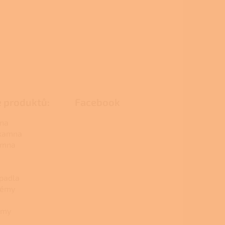
e produktů:
Facebook
na
 kamna
amna
padla
témy
émy