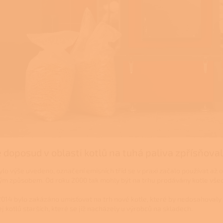
e doposud v oblasti kotlů na tuhá paliva zpřísňova
bylo výše uvedeno, označení emisních tříd se v praxi začalo používat až 
m způsobem. Od roku 2000 tak mohly být na trhu prodávány kotle všech 
. 2014 bylo zakázáno umisťovat na trh nové kotle, které by nedosahovaly 
 kotlů starších, které se již nacházely u výrobců na skladech.