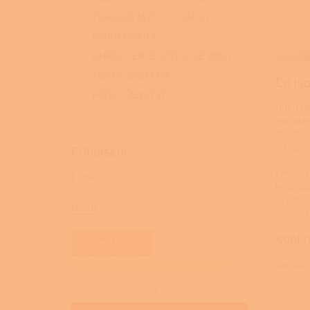
TLAKOVÉ MYČKY - VAPKY
PARNÍ ČISTIČE
OHŘEV TEPLÉ UŽITKOVÉ VODY
TOPNÉ SYSTÉMY
Co js
PŘÍSLUŠENSTVÍ
Hned na
vycháze
škodlivé
V případ
Přihlášení
Emisní t
E-mail
kotlů p
% určuj
Heslo
emisní t
Konkré
PŘIHLÁSIT SE
Nová registrace
Zapomenuté heslo
Na níže
automat
nebo