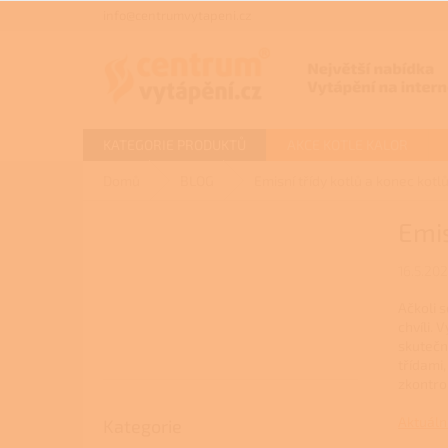
Přejít
info@centrumvytapeni.cz
na
obsah
KATEGORIE PRODUKTŮ
AKCE KOTLE KALOR
Domů
BLOG
Emisní třídy kotlů a konec kotlů 
P
Emis
o
s
16.5.20
t
r
Ačkoli s
a
chvíli. 
n
skutečno
n
třídami,
zkontro
í
p
Přeskočit
Aktuáln
Kategorie
kategorie
a