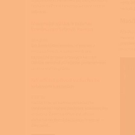
zohledň
těsnění dvířek a revizi spalinových cest
nedodrž
odborní...
Musít
Minimální výška a průměr
komínu pro krbová kamna
Ačkoli j
modely k
22.4.2026
přestav
Správná výška komínu je jedním z
možná m
nejzásadnějších parametrů pro
bezpečný provoz krbových kamen.
Dalším neméně důležitým parametrem
je jeho vnitřní prům...
Jak udělat přívod vzduchu ke
krbovým kamnům
9.3.2026
Každá krbová kamna potřebují ke
správnému hoření dostatek spalovacího
vzduchu. Zatímco dříve byl přísun
vzduchu do domů zajištěn přirozeně –
díky netě...