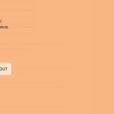
í
nkce,
tomobilů, Tedy je postaveno opačně než
ím ekologičtější kotel je.
u žádnou emisní třídu, protože v té době tento
OUT
od letošního září.
a výrobním
štítku kotle, v technické
ývá obvykle umístěn na zadní straně kotle.
 označení ekodesign. Jedná se o nařízení
účinnost a emise, přičemž nařízení více