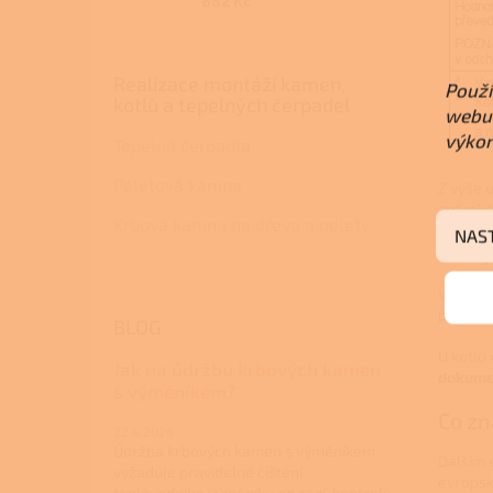
882 Kč
Realizace montáží kamen,
Použí
kotlů a tepelných čerpadel
webu 
výkon
Tepelná čerpadla
Peletová kamna
Z výše 
známková
Krbová kamna na dřevo a pelety
NAS
Jak z
V přípa
pojem j
BLOG
U kotlů
Jak na údržbu krbových kamen
dokumen
s výměníkem?
Co z
22.4.2026
Údržba krbových kamen s výměníkem
Dalším 
vyžaduje pravidelné čištění
evropsk
teplovodního výměníku od sazí, kontrolu