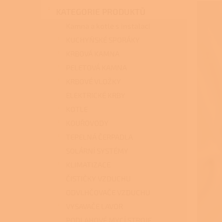
n
KATEGORIE PRODUKTŮ
e
l
Kamna a kotle s instalací
KUCHYŇSKÉ SPORÁKY
KRBOVÁ KAMNA
PELETOVÁ KAMNA
KRBOVÉ VLOŽKY
ELEKTRICKÉ KRBY
KOTLE
KOUŘOVODY
TEPELNÁ ČERPADLA
SOLÁRNÍ SYSTÉMY
KLIMATIZACE
ČISTIČKY VZDUCHU
ODVLHČOVAČE VZDUCHU
VYSAVAČE LAVOR
PODLAHOVÉ MYCÍ STROJE