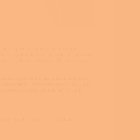
oto pojmu pevně zakotvena a je tak nutné
odborného pohledu emisemi primárními. Jedná se
erace s vnějšími vlivy jako je UV záření apod.
vitu jeho spalování. Emisní třída je hodnocení
žství emisí při jmenovitém výkonu 100 % a 30
považovány kotle, které se řadí do 1. a 2.
 jsou rozděleny pro ruční přikládání a