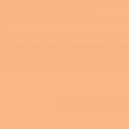
stí od 1. 1. 2018 pak došlo k zákazu umisťovat na trh nové kotle, který
 kotlů, které již byly na skladech však byl umožněn.
du s nařízením evropské komise bylo umožněno od 1. 1. 2020 uvádět na t
gn.
ostí od 1. 9. 2022 bude zakázáno provozovat kotle 1. a 2. emisní třídy a
jsou vhodné alternativy při výměně kotle na tuhá 
měny kotle na tuhá paliva, můžete zvážit i pořízení alternativních zdro
ční kotle, ale i vytápění čistě elektrickou energií pomocí elektrokotle
ém růstu cen energií jsou právě výše zmíněná tepelná čerpadla.
PŘEDCHOZÍ ČLÁNEK
DALŠÍ ČL