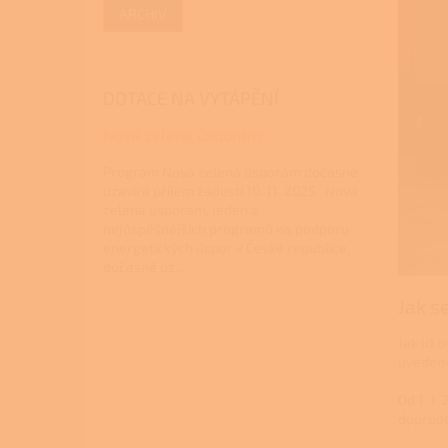
ARCHIV
DOTACE NA VYTÁPĚNÍ
Nová zelená úsporám
Program Nová zelená úsporám dočasně
uzavírá příjem žádostí 10. 11. 2025 Nová
zelená úsporám, jeden z
nejúspěšnějších programů na podporu
energetických úspor v České republice,
dočasně uz...
Jak s
Jak již 
uvedený
Od 1. 1
doprodej