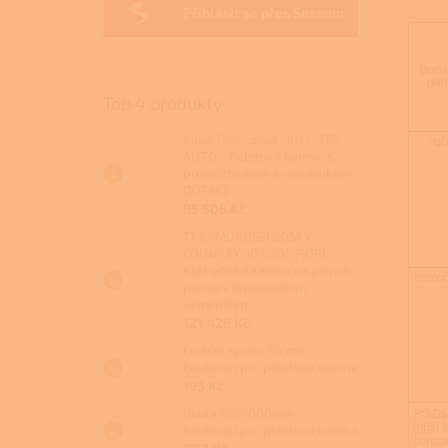
Přihlásit se přes Seznam
Top 4 produkty
Kalor Francesca Idro 17 DD
AUTO - Peletová kamna s
proroštováním a výměníkem
DOTACE
95 505 Kč
THERMOROSSI BOSKY
COUNTRY 30 EVO5 FIORI -
Kuchyňská kamna na pevná
paliva s teplovodním
výměníkem
121 426 Kč
Fixační spona 80 mm -
kouřovod pro peletová kamna
195 Kč
Roura 80/1000mm -
kouřovod pro peletová kamna