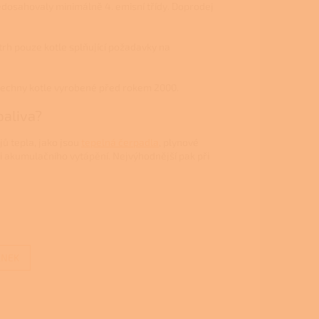
 nedosahovaly minimálně 4. emisní třídy. Doprodej
rh pouze kotle splňující požadavky na
 všechny kotle vyrobené před rokem 2000.
paliva?
jů tepla, jako jsou
tepelná čerpadla
, plynové
 či akumulačního vytápění. Nejvýhodnější pak při
ÁNEK