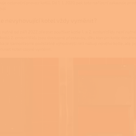
uje celoroční provoz kotlů. Od 1. 1. 2020 pak toto nařízení zakazuje pro
ují.
e nevyhovující kotel vždy vyměnit?
e nutné od září 2022 přestat používat kotle 1. a 2. emisní třídy není nut
otlů 2. emisní třídy jsou dostupné přestavby, díky kterým kotle dosáhnou
ba je samozřejmě podstatně výhodnější než nákup nového kotle, ale po
uset kotel stejně vyměnit.