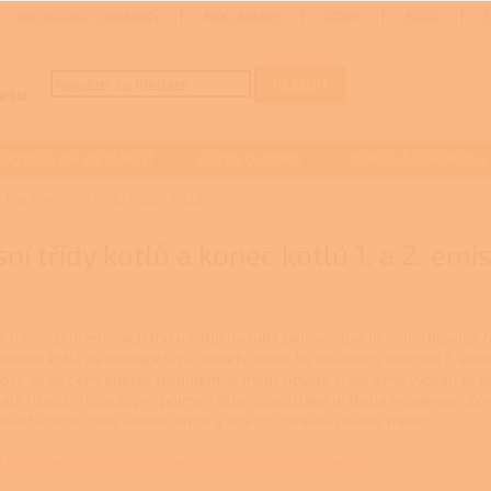
OBCHODNÍ PODMÍNKY
REKLAMACE
GDPR
BLOG
HLEDAT
DOTACE NA VYTÁPĚNÍ
FOTOVOLTAIKA
TEPELNÁ ČERPADLA
1. a 2. emisní třídy v září 2022
ní třídy kotlů a konec kotlů 1. a 2. emis
22
e o omezení emisních tříd u kotlů na tuhá paliva mluví již velmi dlouho
Výměnu kotlů za ekologičtější modely, které by splňovaly alespoň 3. emi
st, že se ceny energií turbulentně mění. Abyste si správně vybrali, je d
 ale i dalšími důležitými pojmy z této oblasti jako je třeba ekodesign. Z
lovat emisní třídu vašeho kotle a zda jej opravdu musíte měnit.
í informace k tomuto tématu pro rok 2023 najdete zde.