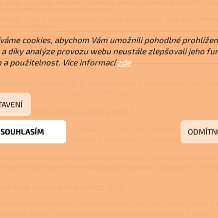
váme cookies, abychom Vám umožnili pohodlné prohlížen
a díky analýze provozu webu neustále zlepšovali jeho fu
 a použitelnost. Více informací
zde
uvedeného je tedy zřejmé, že řazení emisních tříd je obdobné jako u au
ní ve škole, platí zde tedy, že jednička je nejhorší a čím vyšší je číslo, t
TAVENÍ
jistíte emisní třídu svého kotle?
dě, že je váš kotel na tuhá paliva starší než z roku 2000 nemá přiřazeno
SOUHLASÍM
ODMÍTN
eště neexistovala a je legislativně považován za nezpůsobilý k provozu 
 na tuhá paliva, které jsou vyrobeny po roce 2000, tento údaj najdete n
taci ke kotli nebo si tento údaj můžete vyžádat u výrobce
. Štítek b
namená označení ekodesign?
velmi důležitým pojmem z oblasti emisních tříd u kotlů na tuhá paliva je
é komise, kdy je místo emisních tříd kotlů hodnocena takzvaná sezónní 