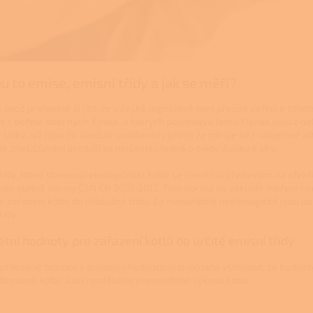
ou to emise, emisní třídy a jak se měří?
 úvod je vhodné si říct, že v české legislativě není přesná definice toh
t z definic obecných. Emise, o kterých pojednává tento článek jsou z 
 látky, jež jsou do ovzduší uvolňovány přímo ze zdroje bez vzájemné alt
ě znečišťování ovzduší se nejčastěji jedná o oxidy dusíku a síry.
řídy, které stanovují ekologičnost kotle se zaměřují především na efekti
odle platné normy ČSN EN 3035:2012. Tato norma na základě měření mno
e zařazení kotle do příslušné třídy. Za mimořádně neekologické jsou pak 
řídy.
tní hodnoty pro zařazení kotlů do určité emisní třídy
 přiložené tabulce s emisními hodnotami si můžete všimnout, že hodnoty
izované kotle, ale i rozdílného jmenovitého výkonu kotle.