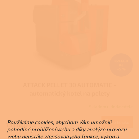
e
i
d
l
s
u
p
k
r
t
o
ů
d
u
k
t
159 600
ů
Kč
–5 %
ATTACK PELLET 30 AUTOMATIC -
automatický kotel na pelety
Skladem u dodavatele
Průměrné
hodnocení
produktu
Používáme cookies, abychom Vám umožnili
Do košíku
151 620 Kč
je
pohodlné prohlížení webu a díky analýze provozu
4,0
webu neustále zlepšovali jeho funkce, výkon a
z