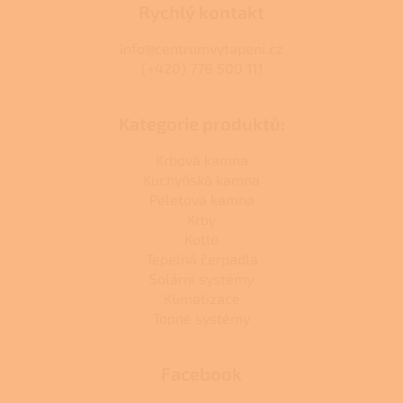
Rychlý kontakt
info@centrumvytapeni.cz
(+420) 778 500 111
Kategorie produktů:
Krbová kamna
Kuchyňská kamna
Peletová kamna
Krby
Kotle
Tepelná čerpadla
Solární systémy
Klimatizace
Topné systémy
Facebook