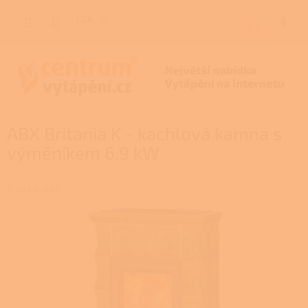
Přejít
na
CZK
NÁKUP
obsah
KOŠÍK
ABX Britania K - kachlová kamna s
výměníkem 6,9 kW
Značka:
ABX