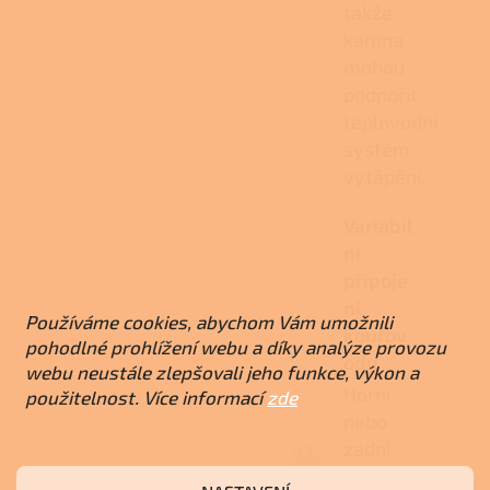
takže
kamna
mohou
podpořit
teplovodní
systém
vytápění.
Variabil
ní
připoje
ní
Používáme cookies, abychom Vám umožnili
kouřov
pohodlné prohlížení webu a díky analýze provozu
odu
webu neustále zlepšovali jeho funkce, výkon a
Horní
použitelnost. Více informací
zde
nebo
zadní
vývod