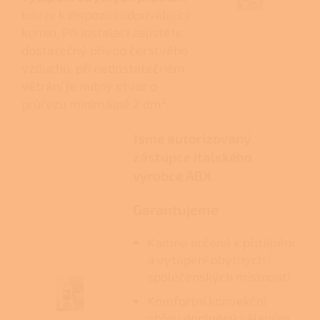
kde je k dispozici odpovídající
komín. Při instalaci zajistěte
dostatečný přívod čerstvého
vzduchu; při nedostatečném
větrání je nutný otvor o
průřezu minimálně 2 dm².
Jsme autorizovaný
zástupce italského
výrobce ABX
Garantujeme
Kamna určená k přitápění
a vytápění obytných i
společenských místností.
Komfortní konvekční
ohřev doplněný sálavým