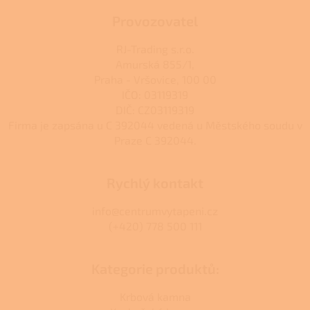
Provozovatel
RJ-Trading s.r.o.
Amurská 855/1,
Praha - Vršovice, 100 00
IČO: 03119319
DIČ: CZ03119319
Firma je zapsána u C 392044 vedená u Městského soudu v
Praze C 392044.
Rychlý kontakt
info@centrumvytapeni.cz
(+420) 778 500 111
Kategorie produktů:
Krbová kamna