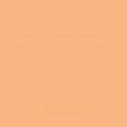
Záruční i pozáruční servis
Prodejem to u nás nekončí – poskytujeme
kompletní servis na všechny dodané
produkty. Postaráme se o dlouhodobý
bezproblémový provoz.
Z
á
p
a
t
í