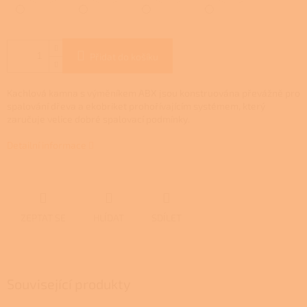
Přidat do košíku
Kachlová kamna s výměníkem ABX jsou konstruována převážně pro
spalování dřeva a ekobriket prohořívajícím systémem, který
zaručuje velice dobré spalovací podmínky.
Detailní informace
ZEPTAT SE
HLÍDAT
SDÍLET
Související produkty