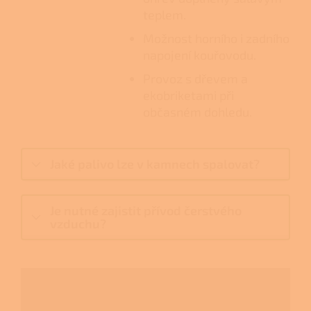
teplem.
Možnost horního i zadního
napojení kouřovodu.
Provoz s dřevem a
ekobriketami při
občasném dohledu.
Jaké palivo lze v kamnech spalovat?
Je nutné zajistit přívod čerstvého
vzduchu?