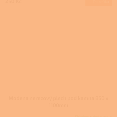
250 Kč
Do košíku
je
3,7
z
5
hvězdiček.
Modena nerezový plech pod kamna 850 x
1100mm
Skladem u dodavatele