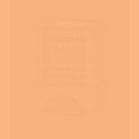
Teplo v
klasickém
provedení
Kachlová kamna ABX
Britania K spojují
tradiční vzhled, účinné
spalování a praktický
teplovodní výměník
pro komfortní vytápění
domova.