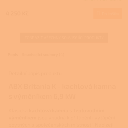
4 250 Kč
Do košíku
ZOBRAZIT VŠECHNY SOUVISEJÍCÍ PRODUKTY
Popis
Související soubory (4)
Detailní popis produktu
ABX Britania K - kachlová kamna
s výměníkem 6,9 kW
Klasická
kachlová kamna s teplovodním
výměníkem
jsou vhodná k přitápění i vytápění
obytných a společenských místností. Nabízejí