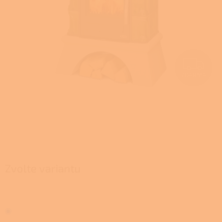
Z
ZDARMA
D
A
R
M
A
Zvolte variantu