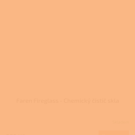
Faren Fireglass - Chemický čistič skla
Skladem
Průměrné
hodnocení
produktu