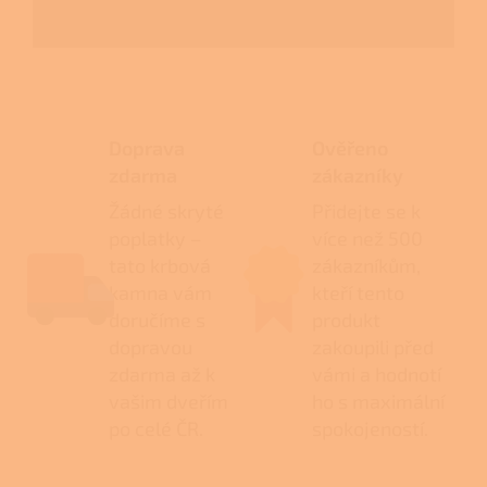
Doprava
Ověřeno
zdarma
zákazníky
Žádné skryté
Přidejte se k
poplatky –
více než 500
tato krbová
zákazníkům,
kamna vám
kteří tento
doručíme s
produkt
dopravou
zakoupili před
zdarma až k
vámi a hodnotí
vašim dveřím
ho s maximální
po celé ČR.
spokojeností.