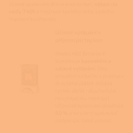
účinné spalování dřeva a ekobriket,
výkon do
vody 7 kW
a možnost horního nebo zadního
napojení kouřovodu.
Účinné vytápění s
příjemným teplem
Model ABX Britania K
kombinuje
konvekční a
sálavé vytápění
. Díky
proudění vzduchu v prostoru
dvojitého pláště dokáže
rychle ohřát i dlouhodobě
nevytápěnou místnost.
Účinnost spalování dosahuje
80 %
a terciární spalování
podporuje čistší provoz.