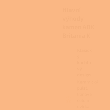
Hlavní
výhody
kamen ABX
Britania K
Klasick
ý
kachlo
vý
design
Keramický
plášť,
litinové
čelo a
dvířka