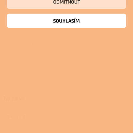
ODMÍTNOUT
Mastek
1
S ventilátorem
0
SOUHLASÍM
Horkovzdušná
0
Stáložárná
0
Zplynovací
0
Prosklená
0
Typ paliva
Dřevo
2
Pelety
0