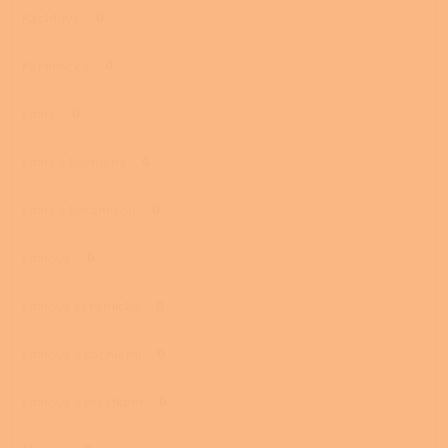
Kachlová
0
Keramická
0
Litina
0
Litina s kachlemi
0
Litina s keramikou
0
Litinová
0
Litinová keramická
0
Litinová s kachlemi
0
Litinová s mastkem
0