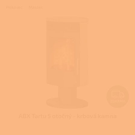
Pískovec
Mastek
Z
ZDARMA
D
ABX Tartu 5 otočný - krbová kamna
A
R