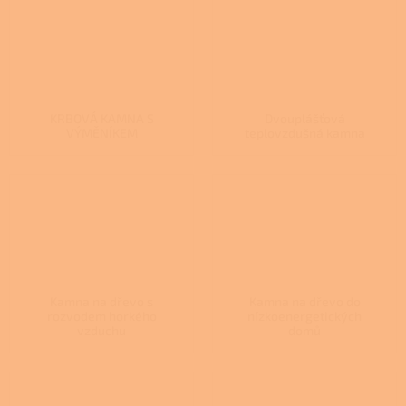
KRBOVÁ KAMNA S
Dvouplášťová
VÝMĚNÍKEM
teplovzdušná kamna
Kamna na dřevo s
Kamna na dřevo do
rozvodem horkého
nízkoenergetických
vzduchu
domů