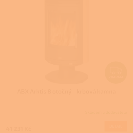
p
i
s
p
r
o
d
u
k
t
Z
ů
ZDARMA
D
ABX Arktis 8 otočný - krbová kamna
A
R
Skladem u dodavatele
M
DETAIL
41 231 Kč
A