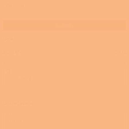
e
Abecedně
n
í
p
Zavřít filtr
r
o
Cena
d
u
30265
Kč
41231
Kč
k
t
ů
Na skladě
2
Celkový výkon
8 kW
1