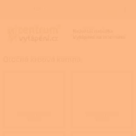
Přejít
na
CZK
NÁKUP
obsah
KOŠÍK
Otočná krbová kamna
Litinová krbová
Kachlová krbová
kamna
kamna