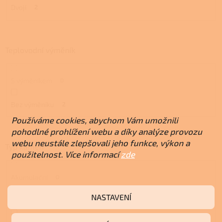
Dvojí
2
Teplovodní výměník
S výměníkem
0
Bez výměníku
2
Používáme cookies, abychom Vám umožnili
pohodlné prohlížení webu a díky analýze provozu
webu neustále zlepšovali jeho funkce, výkon a
Typ kamen
použitelnost. Více informací
zde
Akumulační
0
NASTAVENÍ
Teplovzdušná
0