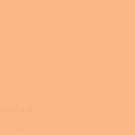
11
0
Design
Designová
0
Norská
0
Moderní
0
Druh přikládání
Přední, zadní
0