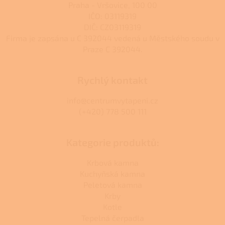
Praha - Vršovice, 100 00
i
s
IČO: 03119319
u
DIČ: CZ03119319
Firma je zapsána u C 392044 vedená u Městského soudu v
Praze C 392044.
Rychlý kontakt
info@centrumvytapeni.cz
(+420) 778 500 111
Kategorie produktů:
Krbová kamna
Kuchyňská kamna
Peletová kamna
Krby
Kotle
Tepelná čerpadla