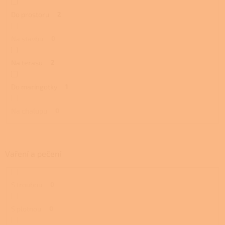
Do prostoru
2
Na stavbu
0
Na terasu
2
Do maringotky
1
Na chalupu
0
Vaření a pečení
S troubou
0
S plotnou
0