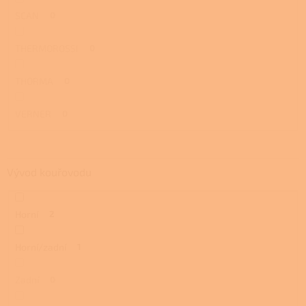
SCAN
0
THERMOROSSI
0
THORMA
0
VERNER
0
Vývod kouřovodu
Horní
2
Horní/zadní
1
Zadní
0