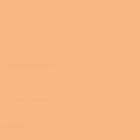
Přední, boční
0
Přední
2
Přední, horní
0
Externí přívod vzduchu
Bez externího přívodu
0
S externím přívodem
2
Materiál