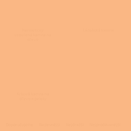
Hermeticky
Lázeňská kamna
uzavřená kamna na
dřevo
Krbová kamna na
dřevo a pelety
Ř
a
Doporučujeme
Nejlevnější
Nejdražší
Nejprodávanější
z