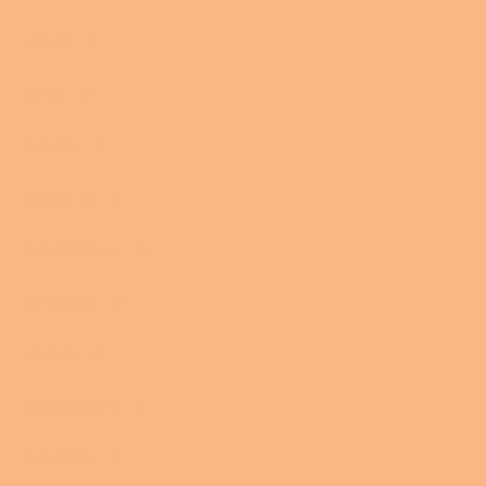
HWAM
0
JOTUL
0
KLOVER
0
KRATKI. PL
0
KVS MORAVIA
0
La Nordica
0
LINCAR
0
PHEBO STUFE
0
ROMOTOP
0