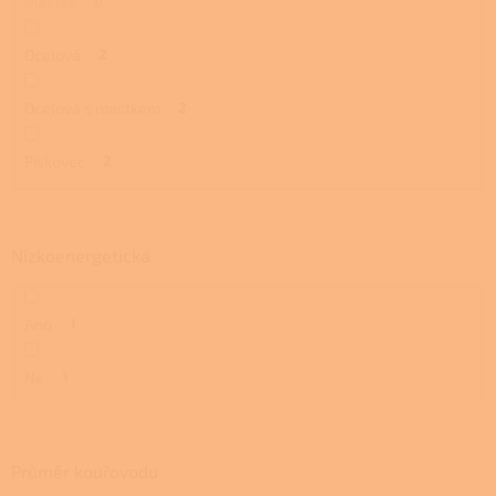
Mastek
0
Ocelová
2
Ocelová s mastkem
2
Pískovec
2
Nízkoenergetická
Ano
1
Ne
1
Průměr kouřovodu