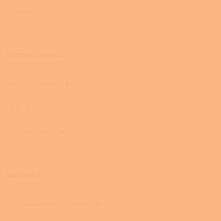
150 cm
0
Rozmezí výkonu
Méně než 7 kW
1
7,1 - 10 kW
1
10,1 kW a více
0
Spalování
Terciární (terciální, dvojí)
2