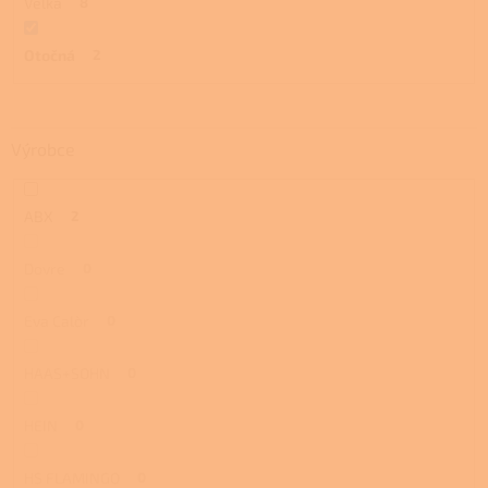
Velká
8
Otočná
2
Výrobce
ABX
2
Dovre
0
Eva Calòr
0
HAAS+SOHN
0
HEIN
0
HS FLAMINGO
0