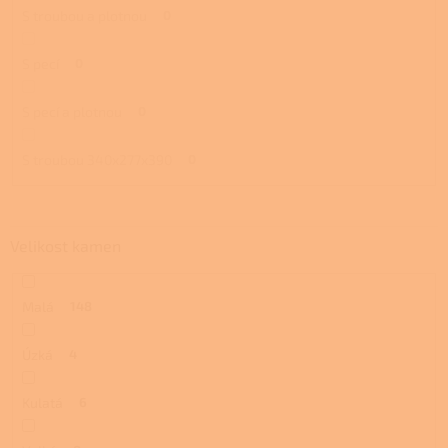
S troubou a plotnou
0
S pecí
0
S pecí a plotnou
0
S troubou 340x277x390
0
Velikost kamen
Malá
148
Úzká
4
Kulatá
6