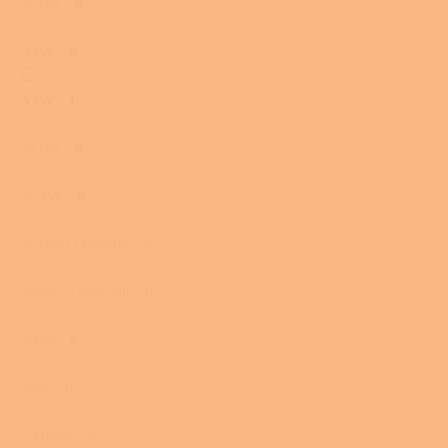
16 kW
0
9 kW
0
5 kW
1
21 kW
0
25 kW
0
10 kW/13 kW uhlí
0
10kW / 13kW uhlí
0
4 kW
0
7kW
0
23,0 kW
0