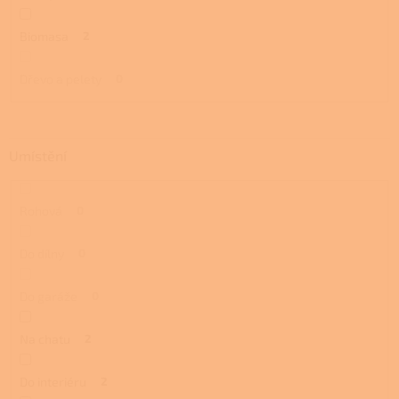
Biomasa
2
Dřevo a pelety
0
Umístění
Rohová
0
Do dílny
0
Do garáže
0
Na chatu
2
Do interiéru
2