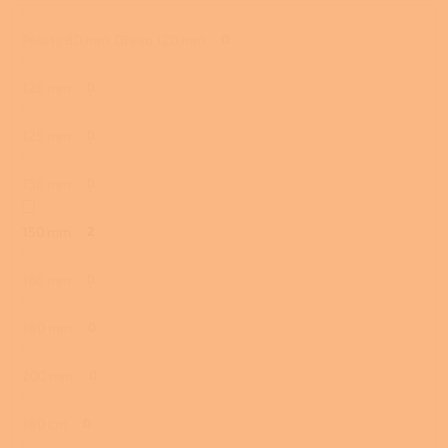
Pelety 80 mm, Dřevo 120 mm
0
120 mm
0
125 mm
0
130 mm
0
150 mm
2
160 mm
0
180 mm
0
200 mm
0
180 cm
0