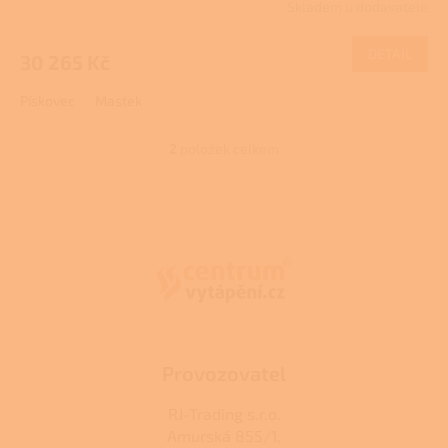
Skladem u dodavatele
M
DETAIL
30 265 Kč
A
Pískovec
Mastek
2
položek celkem
O
v
l
Z
á
á
d
p
a
a
c
t
í
í
p
r
v
k
Provozovatel
y
v
RJ-Trading s.r.o.
ý
Amurská 855/1,
p