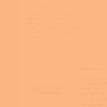
Nová zelená úsporám
Program Nová zelená úsporám dočasně
uzavírá příjem žádostí 10. 11. 2025 Nová
zelená úsporám, jeden z
nejúspěšnějších programů na podporu
energetických úspor v České republice,
dočasně uz...
Z
á
p
a
Provozovat
t
í
RJ-Trading s.r.o
Amurská 855/1
Praha - Vršovi
IČO: 03119319
DIČ: CZ0311931
Firma je zapsá