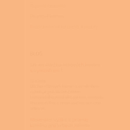
Tepelná čerpadla
Peletová kamna
Krbová kamna na dřevo a pelety
BLOG
Jak na údržbu krbových kamen
s výměníkem?
22.4.2026
Údržba krbových kamen s výměníkem
vyžaduje pravidelné čištění
teplovodního výměníku od sazí, kontrolu
těsnění dvířek a revizi spalinových cest
odborní...
Minimální výška a průměr
komínu pro krbová kamna