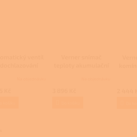
omatický ventil
Verner snímač
Vern
 dochlazování
teploty akumulační
komín
nádrže
Na objednávku
Na objednávku
Průměrné
hodnocení
5 Kč
3 896 Kč
2 444 
produktu
je
4,0
o košíku
Do košíku
Do ko
z
5
hvězdiček.
s