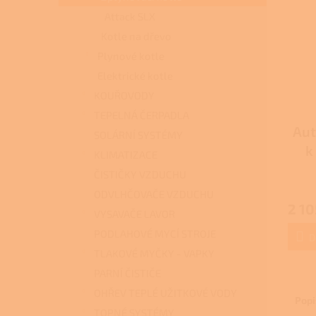
Attack SLX
Kotle na dřevo
Plynové kotle
Elektrické kotle
KOUŘOVODY
TEPELNÁ ČERPADLA
Aut
SOLÁRNÍ SYSTÉMY
k
KLIMATIZACE
ČISTIČKY VZDUCHU
ODVLHČOVAČE VZDUCHU
2 10
VYSAVAČE LAVOR
PODLAHOVÉ MYCÍ STROJE
D
TLAKOVÉ MYČKY - VAPKY
PARNÍ ČISTIČE
OHŘEV TEPLÉ UŽITKOVÉ VODY
Popi
TOPNÉ SYSTÉMY