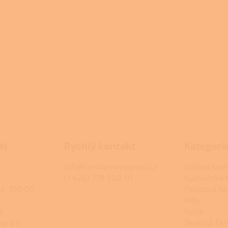
el
Rychlý kontakt
Kategori
.
info@centrumvytapeni.cz
Krbová kam
,
(+420) 778 500 111
Kuchyňská
ce, 100 00
Peletová k
Krby
9
Kotle
na u C
Tepelná čer