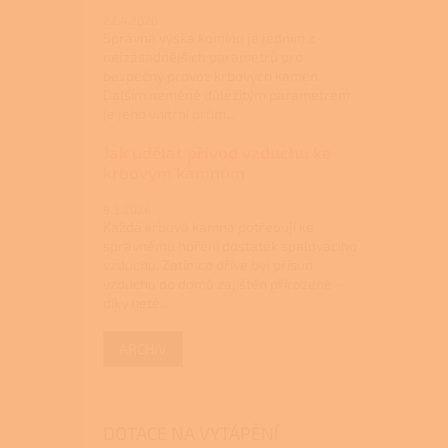
22.4.2026
Správná výška komínu je jedním z
nejzásadnějších parametrů pro
bezpečný provoz krbových kamen.
Dalším neméně důležitým parametrem
je jeho vnitřní prům...
Jak udělat přívod vzduchu ke
krbovým kamnům
9.3.2026
Každá krbová kamna potřebují ke
správnému hoření dostatek spalovacího
vzduchu. Zatímco dříve byl přísun
vzduchu do domů zajištěn přirozeně –
díky netě...
ARCHIV
DOTACE NA VYTÁPĚNÍ