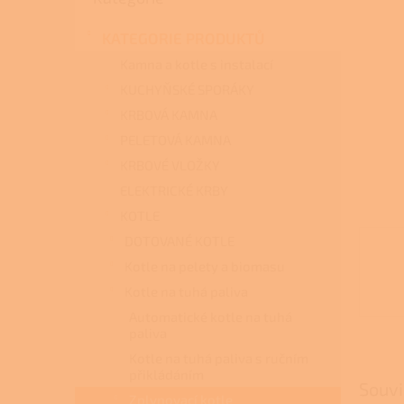
a
n
KATEGORIE PRODUKTŮ
e
l
Kamna a kotle s instalací
KUCHYŇSKÉ SPORÁKY
KRBOVÁ KAMNA
PELETOVÁ KAMNA
KRBOVÉ VLOŽKY
ELEKTRICKÉ KRBY
KOTLE
DOTOVANÉ KOTLE
Kotle na pelety a biomasu
Kotle na tuhá paliva
Automatické kotle na tuhá
paliva
Kotle na tuhá paliva s ručním
přikládáním
Souvi
Zplynovací kotle