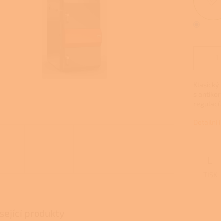
Klasický 
s antiko
regulací.
Detailní
TISK
sející produkty