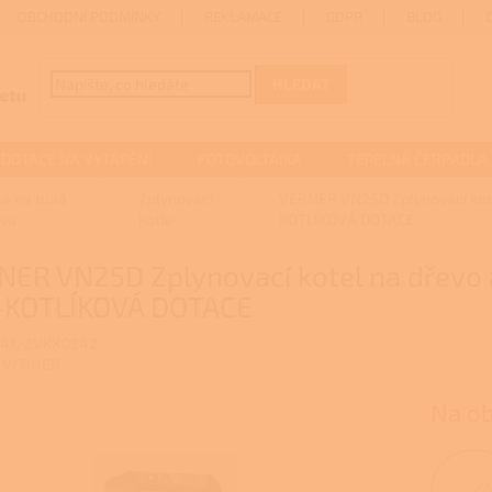
OBCHODNÍ PODMÍNKY
REKLAMACE
GDPR
BLOG
HLEDAT
DOTACE NA VYTÁPĚNÍ
FOTOVOLTAIKA
TEPELNÁ ČERPADLA
le na tuhá
Zplynovací
VERNER VN25D Zplynovací kote
iva
kotle
KOTLÍKOVÁ DOTACE
ER VN25D Zplynovací kotel na dřevo 
-KOTLÍKOVÁ DOTACE
41/ZVKX0342
:
VERNER
Na o