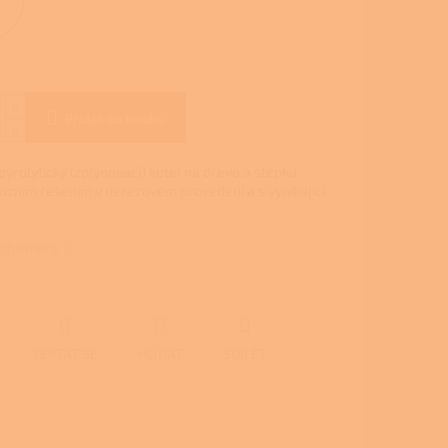
Přidat do košíku
pyrolytický (zplynovací) kotel na dřevo a štěpku
rozním řešením v nerezovém provedení a s vynikající
 informace
ZEPTAT SE
HLÍDAT
SDÍLET