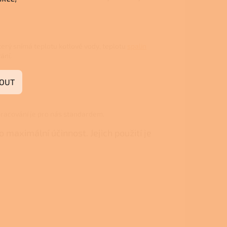
který snímá teplotu kotlové vody, teplotu
spalin
ání.
OUT
pracování je pro nás standardem.
maximální účinnost. Jejich použití je