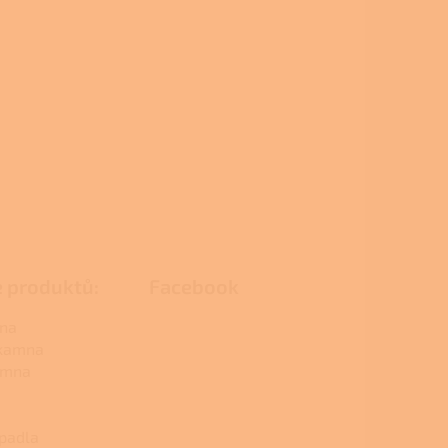
e produktů:
Facebook
na
 kamna
amna
padla