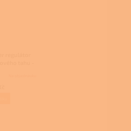
er regulátor
ového tahu -
stěnový
Na objednávku
Kč
šíku