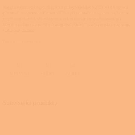
Kotel na kusové dřevo, štěpku a piliny
VERNER V210 EXTRA
vyniká
především vysokou účinností 91% i při polovičním výkonu, výbornou
regulovatelností, stáložárem a velmi kvalitním spalováním, při
kterém palivo rovnoměrně odhořívá. Kotel
je zařazen do programu
Kotlíková dotace.
Detailní informace
ZEPTAT SE
HLÍDAT
SDÍLET
Související produkty