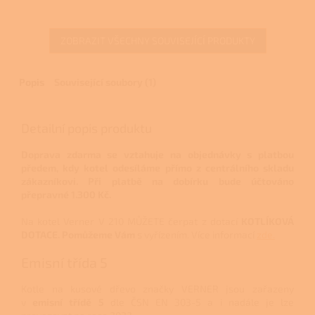
ZOBRAZIT VŠECHNY SOUVISEJÍCÍ PRODUKTY
Popis
Související soubory (1)
Detailní popis produktu
Doprava zdarma se vztahuje na objednávky s platbou
předem, kdy kotel odesíláme přímo z centrálního skladu
zákazníkovi. Při platbě na dobírku bude účtováno
přepravné 1.300 Kč.
Na kotel Verner V 210 MŮŽETE čerpat z dotací
KOTLÍKOVÁ
DOTACE.
Pomůžeme Vám
s vyřízením. Více informací
zde.
Emisní třída 5
Kotle na kusové dřevo značky VERNER jsou zařazeny
v
emisní třídě 5
dle ČSN EN 303-5 a i nadále je lze