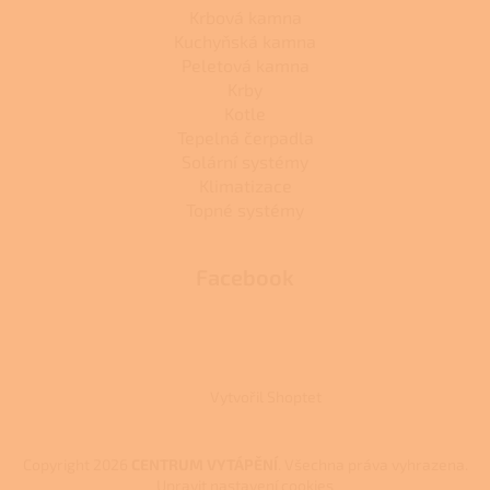
Krbová kamna
Kuchyňská kamna
Peletová kamna
Krby
Kotle
Tepelná čerpadla
Solární systémy
Klimatizace
Topné systémy
Facebook
Vytvořil Shoptet
Copyright 2026
CENTRUM VYTÁPĚNÍ
. Všechna práva vyhrazena.
Upravit nastavení cookies