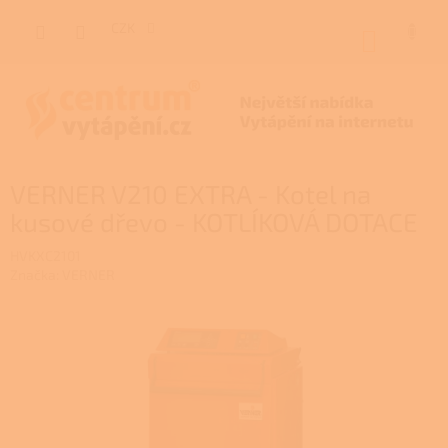
Přejít
na
CZK
NÁKUP
obsah
KOŠÍK
VERNER V210 EXTRA - Kotel na
kusové dřevo - KOTLÍKOVÁ DOTACE
HVKXC2101
Značka:
VERNER