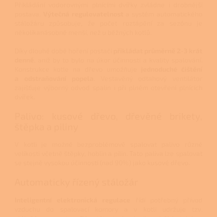
Přikládání vodorovnými plnícími dvířky zvládne i drobnější
postava.
Výtečná regulovatelnost
a systém automatického
stáložáru způsobuje, že počet roztápění za sezónu je
několikanásobně menší, než u běžných kotlů.
Díky dlouhé době hoření postačí
přikládat průměrně 2-3 krát
denně
, aniž by to bylo na úkor účinnosti a kvality spalování.
Konstrukce kotle na dřevo umožňuje
jednoduché čištění
a odstraňování popela
. Vestavěný odtahový ventilátor
zajišťuje výborný odvod spalin i při plném otevření plnících
dvířek.
Palivo: kusové dřevo, dřevěné brikety,
štěpka a piliny
V kotli je možné bezproblémově spalovat palivo různé
velikosti včetně štěpky, hoblin a pilin. Tato paliva lze spalovat
se stejně vysokou účinností (nad 90%) jako kusové dřevo.
Automaticky řízený stáložár
Inteligentní elektronická regulace
řídí potřebný přívod
vzduchu do spalovací komory a v kotli udržuje tzv.