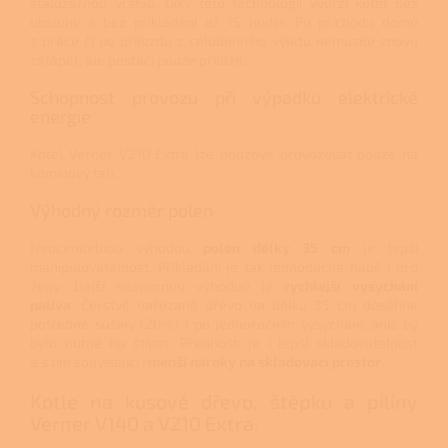
stáložárnou vrstvu. Díky této technologii vydrží kotel bez
obsluhy a bez přikládání až 15 hodin. Po příchodu domů
z práce či po příjezdu z celodenního výletu nemusíte znovu
zatápět, ale postačí pouze přiložit.
Schopnost provozu při výpadku elektrické
energie
Kotel Verner V210 Extra lze nouzově provozovat pouze na
komínový tah.
Výhodný rozměr polen
Neocenitelnou výhodou
polen délky 35 cm
je lepší
manipulovatelnost. Přikládání je tak jednoduché např. i pro
ženy. Další nespornou výhodou je
rychlejší vysychání
paliva
. Čerstvě nařezané dřevo na délku 35 cm dosáhne
potřebné sušiny (20%) i po jednoročním vysychání, aniž by
bylo nutné ho štípat. Předností je i lepší skladovatelnost
a s tím související i
menší nároky na skladovací prostor
.
Kotle na kusové dřevo, štěpku a piliny
Verner V140 a V210 Extra: