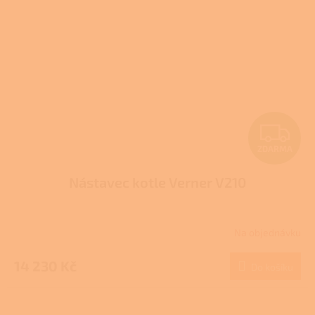
Z
ZDARMA
D
Nástavec kotle Verner V210
A
R
Na objednávku
M
14 230 Kč
Do košíku
A