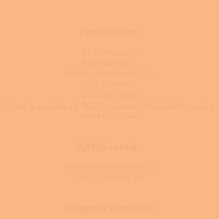
Provozovatel
RJ-Trading s.r.o.
Amurská 855/1,
Praha - Vršovice, 100 00
IČO: 03119319
DIČ: CZ03119319
Firma je zapsána u C 392044 vedená u Městského soudu v
Praze C 392044.
Rychlý kontakt
info@centrumvytapeni.cz
(+420) 778 500 111
Kategorie produktů: