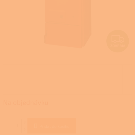
Z
ZDARMA
D
A
R
M
A
Na objednávku
Přidat do košíku