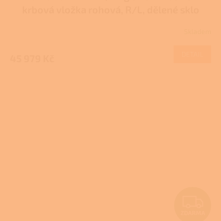
A
krbová vložka rohová, R/L, dělené sklo
R
Skladem
M
DETAIL
45 979 Kč
A
Z
ZDARMA