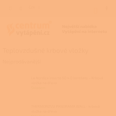
Přejít
na
CZK
NÁKUP
obsah
KOŠÍK
Teplovzdušné krbové vložky
Nejprodávanější
La Nordica Inserto 60 4.0 Ventilato – Krbová
vložka na dřevo
Skladem
THERMOROSSI PANORAMA WALL - krbová
vložka na dřevo