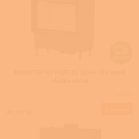
p
r
o
d
u
k
t
Z
ů
ZDARMA
D
ROMOTOP KV HEAT 2G 59.44.13 krbová
A
vložka rovná
R
Skladem
M
Do košíku
36 197 Kč
A