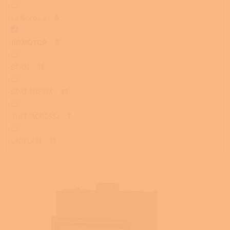
La Nordica
6
ROMOTOP
8
SCAN
18
SPARTHERM
33
THERMOROSSI
7
UNIFLAM
17
V
ý
p
i
s