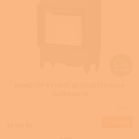
Z
ZDARMA
D
ROMOTOP KV HEAT 2G 59.50.13 krbová
A
vložka rovná
R
Skladem
M
Do košíku
36 197 Kč
A