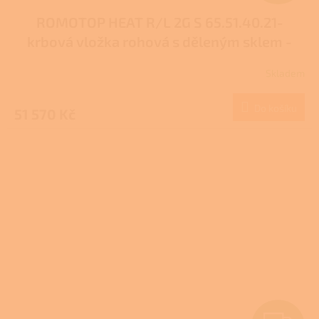
D
ROMOTOP HEAT R/L 2G S 65.51.40.21-
A
krbová vložka rohová s děleným sklem -
R
pravá, levá
Skladem
M
Do košíku
51 570 Kč
A