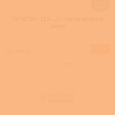
Z
ZDARMA
D
ROMOTOP HELIA L,R - Kachlová krbová
A
kamna
R
Skladem
M
DETAIL
100 370 Kč
A
8
položek celkem
O
v
l
Z
á
á
d
p
a
a
c
t
í
í
p
r
v