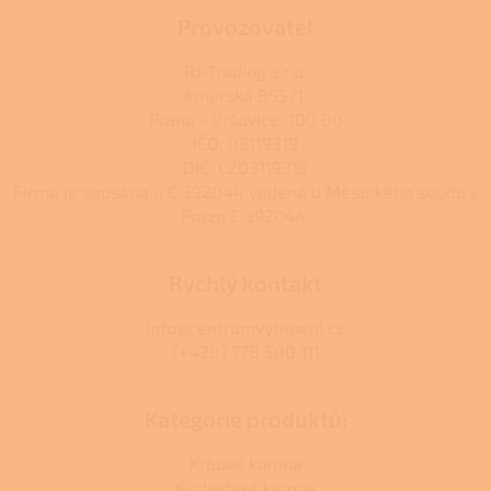
k
Provozovatel
y
v
RJ-Trading s.r.o.
ý
Amurská 855/1,
p
Praha - Vršovice, 100 00
i
s
IČO: 03119319
u
DIČ: CZ03119319
Firma je zapsána u C 392044 vedená u Městského soudu v
Praze C 392044.
Rychlý kontakt
info@centrumvytapeni.cz
(+420) 778 500 111
Kategorie produktů:
Krbová kamna
Kuchyňská kamna