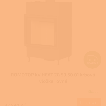
Z
ZDARMA
D
ROMOTOP KV HEAT 2G 59.50.01 krbová
A
vložka rovná
R
Skladem
M
Do košíku
37 594 Kč