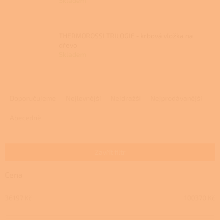
Skladem
THERMOROSSI TRILOGIE - krbová vložka na
dřevo
Skladem
Ř
a
Doporučujeme
Nejlevnější
Nejdražší
Nejprodávanější
z
e
Abecedně
n
í
p
Zavřít filtr
r
o
Cena
d
u
36197
Kč
100370
Kč
k
t