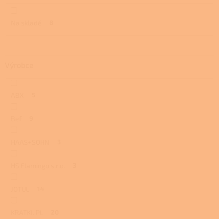
ů
Na skladě
8
Výrobce
ABX
5
Bef
9
HAAS+SOHN
3
HS Flamingo s.r.o.
3
JOTUL
14
KRATKI. PL
20