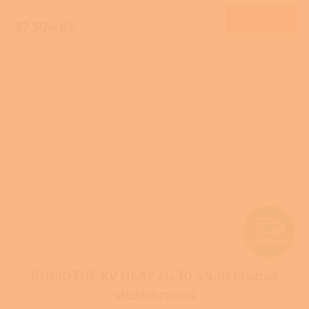
M
Do košíku
37 594 Kč
A
Z
ZDARMA
D
ROMOTOP KV HEAT 2G 70.44.01 krbová
A
vložka rovná