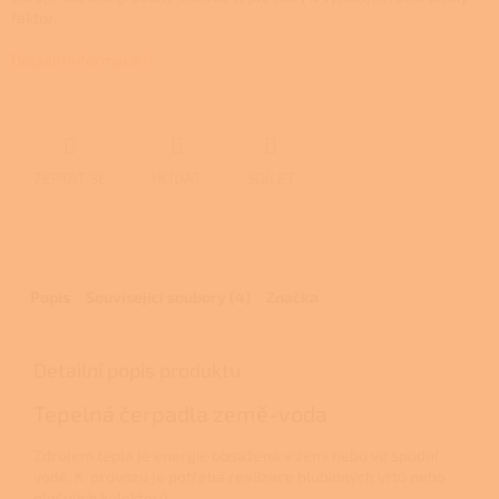
faktor.
Detailní informace
ZEPTAT SE
HLÍDAT
SDÍLET
Popis
Související soubory (4)
Značka
Detailní popis produktu
Tepelná čerpadla země-voda
Zdrojem tepla je energie obsažená v zemi nebo ve spodní
vodě. K provozu je potřeba realizace hlubinných vrtů nebo
plošných kolektorů.