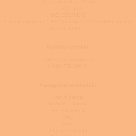
Praha - Vršovice, 100 00
IČO: 03119319
DIČ: CZ03119319
Firma je zapsána u C 392044 vedená u Městského soudu v
Praze C 392044.
Rychlý kontakt
info@centrumvytapeni.cz
(+420) 778 500 111
Kategorie produktů:
Krbová kamna
Kuchyňská kamna
Peletová kamna
Krby
Kotle
Tepelná čerpadla