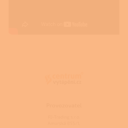
Z
á
p
a
t
í
Provozovatel
RJ-Trading s.r.o.
Amurská 855/1,