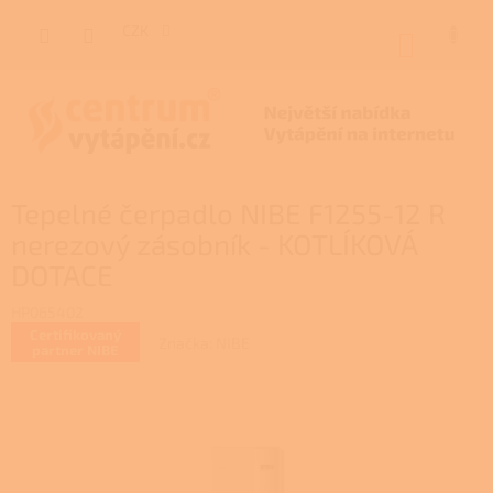
Přejít
na
CZK
NÁKUP
obsah
KOŠÍK
Tepelné čerpadlo NIBE F1255-12 R
nerezový zásobník - KOTLÍKOVÁ
DOTACE
HP065402
Certifikovaný
Značka:
NIBE
partner NIBE