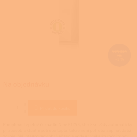
404 324
Kč
–5 %
Na objednávku
Přidat do košíku
Komplexní tepelné čerpadlo Nibe F1255, které se vždy automaticky
přizpůsobí aktuální potřebě tepla, takže není potřeba zapínat další
zdroje. Má integrovaný ohřívač teplé vody a vynikající roční topný