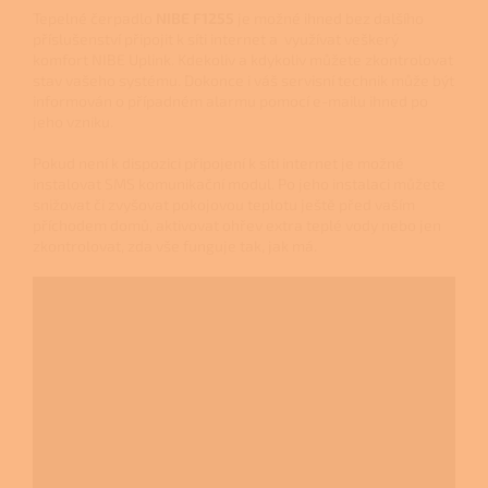
Tepelné čerpadlo
NIBE
F1255
je možné ihned bez dalšího
příslušenství připojit k síti internet a využívat veškerý
komfort NIBE Uplink. Kdekoliv a kdykoliv můžete zkontrolovat
stav vašeho systému. Dokonce i váš servisní technik může být
informován o případném alarmu pomocí e-mailu ihned po
jeho vzniku.
Pokud není k dispozici připojení k síti internet je možné
instalovat SMS komunikační modul. Po jeho instalaci můžete
snižovat či zvyšovat pokojovou teplotu ještě před vaším
příchodem domů, aktivovat ohřev extra teplé vody nebo jen
zkontrolovat, zda vše funguje tak, jak má.