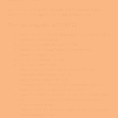
Vhodně zvolené tepelné čerpadlo země/voda může být
vaším jediným zdrojem tepla a teplé užitkové vody.
Tepelné čerpadlo NIBE F1255
Automatické nastavení výkonu podle aktuálních potřeb
tepla pro danou budovu.
Mimořádně vysoká účinnost (SCOP)
Optimální roční topný faktor díky kompresoru
s plynulou regulací výkonu
Minimální provozní náklady
Vysoký teplotní rozsah
- teplota na výstupu kompresorem až 65 °C (s
přídavným elektrokotlem 70 °C)
- teplota na zpátečce až 58 °C
Plánování ohřevů (teplé vody a snižování či zvyšování
teploty topných okruhů, větrání apod.)
Příprava pro připojení dalšího externího ohřívače teplé
vody, rekuperační jednotky, ohřevu bazénu, pasivní
a aktivní chlazení atd.
Příprava pro řízení až čtyř otopných systémů s různými
provozními teplotami