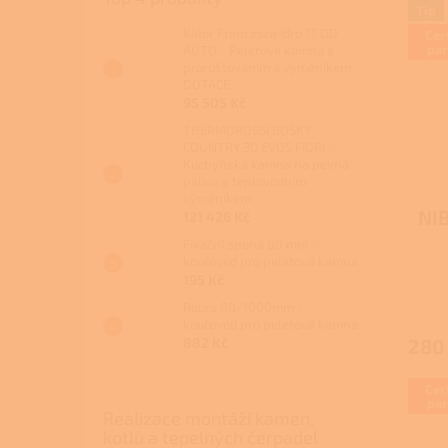
Tip
Kalor Francesca Idro 17 DD
Cer
par
AUTO - Peletová kamna s
proroštováním a výměníkem
DOTACE
95 505 Kč
THERMOROSSI BOSKY
COUNTRY 30 EVO5 FIORI -
Kuchyňská kamna na pevná
paliva s teplovodním
výměníkem
NIB
121 426 Kč
Fixační spona 80 mm -
kouřovod pro peletová kamna
195 Kč
Roura 80/1000mm -
kouřovod pro peletová kamna
280
882 Kč
Cer
par
Realizace montáží kamen,
kotlů a tepelných čerpadel