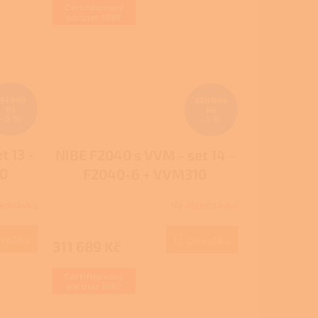
Certifikovaný
partner NIBE
51 560
328 094
Kč
Kč
–5 %
–5 %
t 13 -
NIBE F2040 s VVM - set 14 -
20
F2040-6 + VVM310
jednávku
Na objednávku
 košíku
Do košíku
311 689 Kč
Certifikovaný
partner NIBE