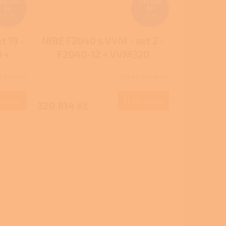
04 324
337 699
Kč
Kč
–5 %
–5 %
t 19 -
NIBE F2040 s VVM - set 2 -
 +
F2040-12 + VVM320
jednávku
Na objednávku
 košíku
Do košíku
320 814 Kč