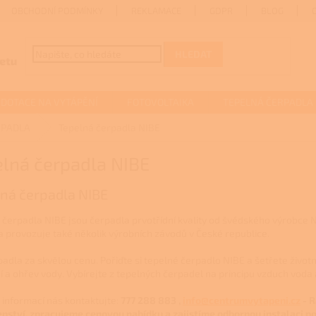
OBCHODNÍ PODMÍNKY
REKLAMACE
GDPR
BLOG
HLEDAT
DOTACE NA VYTÁPĚNÍ
FOTOVOLTAIKA
TEPELNÁ ČERPADLA
RPADLA
Tepelná čerpadla NIBE
elná čerpadla NIBE
ná čerpadla NIBE
 čerpadla NIBE jsou čerpadla prvotřídní kvality od švédského výrobce NI
a provozuje také několik výrobních závodů v České republice.
adla za skvělou cenu. Pořiďte si tepelné čerpadlo NIBE a šetřete životní
í a ohřev vody. Vybírejte z tepelných čerpadel na principu vzduch voda
e informací nás kontaktujte:
777 288 883 ,
info@centrumvytapeni.cz
-
R
enství, zpracujeme cenovou nabídku a zajistíme odbornou instalaci po