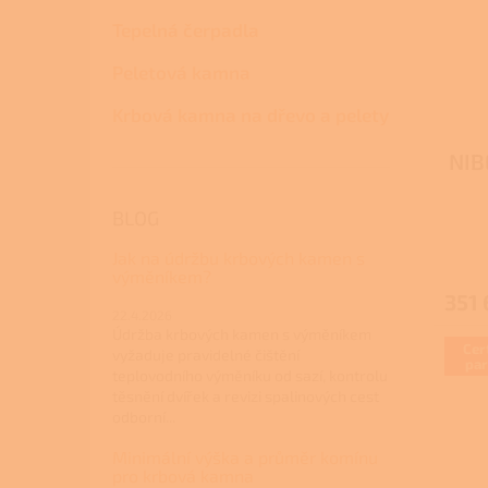
Tepelná čerpadla
Peletová kamna
Krbová kamna na dřevo a pelety
NIB
BLOG
Jak na údržbu krbových kamen s
výměníkem?
351 
22.4.2026
Údržba krbových kamen s výměníkem
Cer
vyžaduje pravidelné čištění
par
teplovodního výměníku od sazí, kontrolu
těsnění dvířek a revizi spalinových cest
odborní...
Minimální výška a průměr komínu
pro krbová kamna