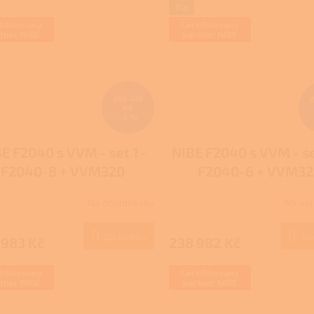
Tip
tifikovaný
Certifikovaný
tner NIBE
partner NIBE
295 772
2
Kč
–5 %
E F2040 s VVM - set 1 -
NIBE F2040 s VVM - se
F2040-8 + VVM320
F2040-6 + VVM3
Na objednávku
Na ob
Průměrné
hodnocení
produktu
Do košíku
Do
 983 Kč
238 982 Kč
je
4,0
z
tifikovaný
Certifikovaný
tner NIBE
partner NIBE
5
hvězdiček.