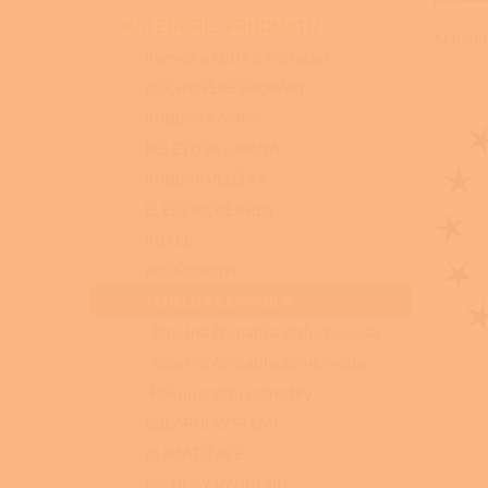
n
KATEGORIE PRODUKTŮ
e
Aktuáln
l
Kamna a kotle s instalací
KUCHYŇSKÉ SPORÁKY
KRBOVÁ KAMNA
PELETOVÁ KAMNA
KRBOVÉ VLOŽKY
ELEKTRICKÉ KRBY
KOTLE
KOUŘOVODY
TEPELNÁ ČERPADLA
Tepelná čerpadla vzduch-voda
Tepelná čerpadla země-voda
Rekuperační jednotky
SOLÁRNÍ SYSTÉMY
KLIMATIZACE
ČISTIČKY VZDUCHU