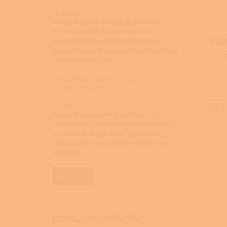
22.4.2026
Správná výška komínu je jedním z
nejzásadnějších parametrů pro
NIB
bezpečný provoz krbových kamen.
Dalším neméně důležitým parametrem
je jeho vnitřní prům...
Jak udělat přívod vzduchu ke
krbovým kamnům
360
9.3.2026
Každá krbová kamna potřebují ke
správnému hoření dostatek spalovacího
vzduchu. Zatímco dříve byl přísun
vzduchu do domů zajištěn přirozeně –
díky netě...
ARCHIV
DOTACE NA VYTÁPĚNÍ