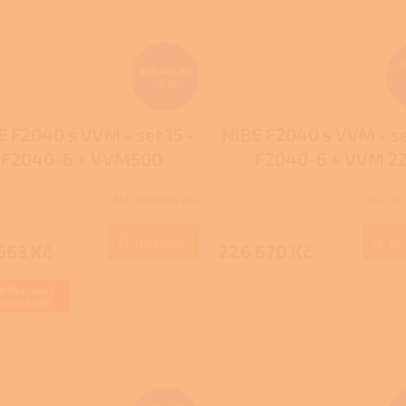
2
370 172 Kč
–5 %
E F2040 s VVM - set 15 -
NIBE F2040 s VVM - se
F2040-6 + VVM500
F2040-6 + VVM 2
Na objednávku
Na ob
Do košíku
Do
663 Kč
226 670 Kč
tifikovaný
tner NIBE