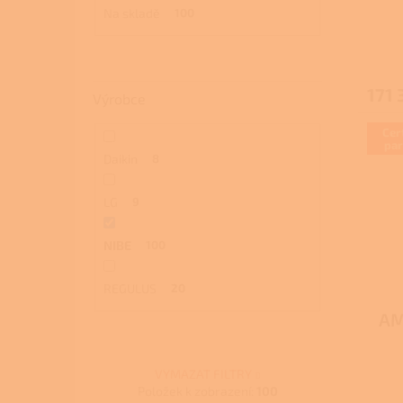
Na skladě
100
ů
171 
Výrobce
Cer
par
Daikin
8
LG
9
NIBE
100
REGULUS
20
AM
VYMAZAT FILTRY
Položek k zobrazení:
100