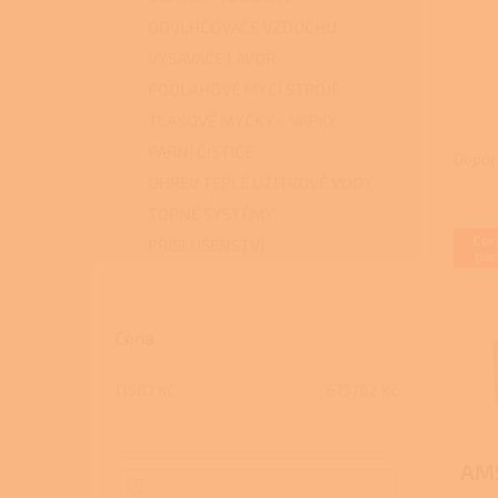
ODVLHČOVAČE VZDUCHU
VYSAVAČE LAVOR
PODLAHOVÉ MYCÍ STROJE
TLAKOVÉ MYČKY - VAPKY
Ř
PARNÍ ČISTIČE
a
Dopor
z
OHŘEV TEPLÉ UŽITKOVÉ VODY
e
TOPNÉ SYSTÉMY
V
n
Cer
PŘÍSLUŠENSTVÍ
ý
í
par
p
p
i
r
s
o
Cena
p
d
r
u
11587
Kč
673782
Kč
o
k
d
t
u
ů
AMS
k
t