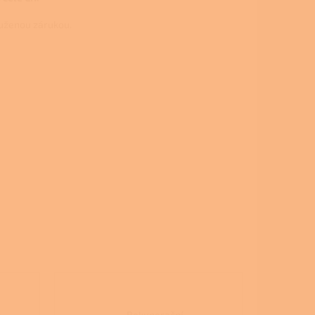
uženou zárukou.
a
Rekuperační