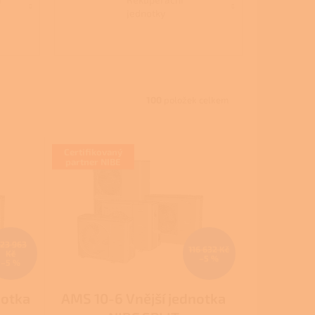
jednotky
100
položek celkem
Certifikovaný
partner NIBE
23 963
116 632 Kč
Kč
–5 %
–5 %
notka
AMS 10-6 Vnější jednotka