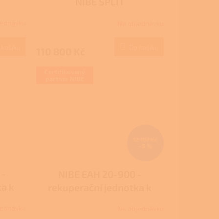
NIBE SPLIT
jednávku
Na objednávku
 košíku
Do košíku
110 800 Kč
Certifikovaný
partner NIBE
12 197 Kč
–5 %
 -
NIBE EAH 20-900 -
ka k
rekuperační jednotka k
 el.
tepelným čerpadlům, el.
jednávku
Na objednávku
předehřev