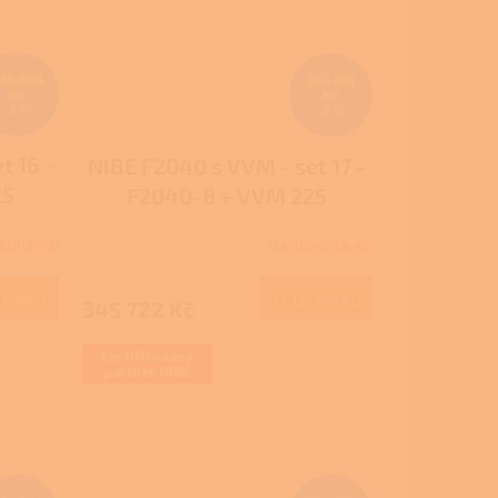
38 600
363 918
Kč
Kč
–5 %
–5 %
t 16 -
NIBE F2040 s VVM - set 17 -
25
F2040-8 + VVM 225
jednávku
Na objednávku
 košíku
Do košíku
345 722 Kč
Certifikovaný
partner NIBE