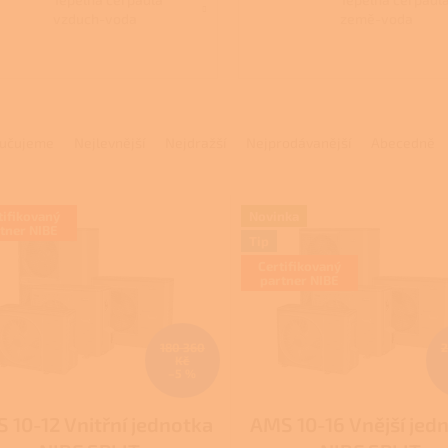
vzduch-voda
země-voda
učujeme
Nejlevnější
Nejdražší
Nejprodávanější
Abecedně
tifikovaný
Novinka
tner NIBE
Tip
Certifikovaný
partner NIBE
180 360
2
Kč
–5 %
 10-12 Vnitřní jednotka
AMS 10-16 Vnější jed