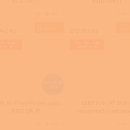
NIBE SPLIT
NIBE SPLIT
Na objednávku
Na ob
Do košíku
Do
342 Kč
212 765 Kč
tifikovaný
Certifikovaný
tner NIBE
partner NIBE
147 733 Kč
–5 %
S 10-8 Vnější jednotka
NIBE EAH 20-1800
NIBE SPLIT
rekuperační jednot
tepelným čerpadlům,
Na objednávku
Na ob
předehřev