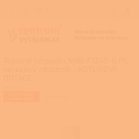
Přejít
na
CZK
NÁKUP
obsah
KOŠÍK
Tepelné čerpadlo NIBE F1245-6 PC
nerezový zásobník - KOTLÍKOVÁ
DOTACE
HP065129
Certifikovaný
Značka:
NIBE
partner NIBE