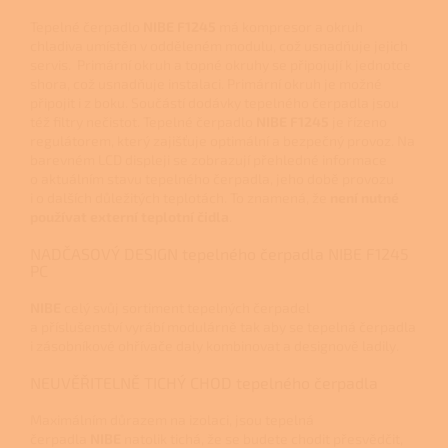
Tepelné čerpadlo
NIBE F1245
má kompresor a okruh
chladiva umístěn v odděleném modulu, což usnadňuje jejich
servis. Primární okruh a topné okruhy se připojují k jednotce
shora, což usnadňuje instalaci. Primární okruh je možné
připojit i z boku. Součástí dodávky tepelného čerpadla jsou
též filtry nečistot. Tepelné čerpadlo
NIBE F1245
je řízeno
regulátorem, který zajišťuje optimální a bezpečný provoz. Na
barevném LCD displeji se zobrazují přehledné informace
o aktuálním stavu tepelného čerpadla, jeho době provozu
i o dalších důležitých teplotách. To znamená, že
není nutné
používat externí teplotní čidla
.
NADČASOVÝ DESIGN tepelného čerpadla NIBE F1245
PC
NIBE
celý svůj sortiment tepelných čerpadel
a příslušenství vyrábí modulárně tak aby se tepelná čerpadla
i zásobníkové ohřívače daly kombinovat a designově ladily.
NEUVĚŘITELNĚ TICHÝ CHOD tepelného čerpadla
Maximálním důrazem na izolaci, jsou tepelná
čerpadla
NIBE
natolik tichá, že se budete chodit přesvědčit,