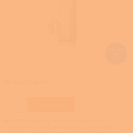
336 937
Kč
–5 %
Na objednávku
Přidat do košíku
Nibe F145 PC představuje všestranné tepelné čerpadlo
s vestavěným ohřívačem teplé vody a s modulem pro pasivní
chlazení budov. Nová generace vyniká úsporností, inteligencí