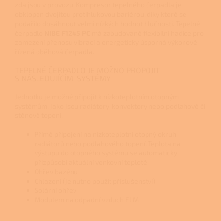
zda jsou v provozu. Kompresor tepelného čerpadla je
obklopen dvojitou protihlukovou bariérou, díky které se
podařilo dosáhnout velmi nízkých hodnot hlučnosti. Tepelné
čerpadlo
NIBE F1245 PC
má zabudované flexibilní hadice pro
zamezení přenosu vibrací a energeticky úsporná výkonově
řízená oběhová čerpadla.
TEPELNÉ ČERPADLO JE MOŽNO PROPOJIT
S NÁSLEDUJÍCÍMI SYSTÉMY
Jednotku je možné připojit k nízkoteplotním otopným
systémům, jako jsou radiátory, konvektory nebo podlahové či
stěnové topení.
Přímé připojení na nízkoteplotní otopný okruh
radiátorů nebo podlahového topení. Teplota na
výstupu do otopného systému se automaticky
přizpůsobí aktuální venkovní teplotě
Ohřev bazénu
Chlazení (je nutno použít příslušenství)
Solární ohřev
Modulem na odpadní vzduch FLM