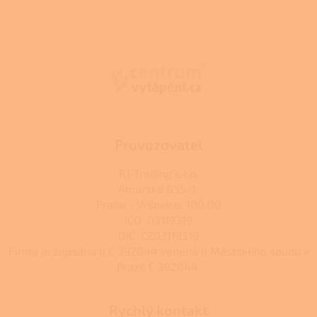
Z
á
p
a
t
í
Provozovatel
RJ-Trading s.r.o.
Amurská 855/1,
Praha - Vršovice, 100 00
IČO: 03119319
DIČ: CZ03119319
Firma je zapsána u C 392044 vedená u Městského soudu v
Praze C 392044.
Rychlý kontakt