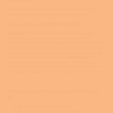
Vhodně zvolené tepelné čerpadlo země/voda může být
vaším jediným zdrojem tepla a teplé užitkové vody.
Tepelné čerpadlo NIBE F1245 PC
NIBE F1245 PC
je tepelné čerpadlo určené pro vytápění
rodinných a vícegeneračních domků. Je o všestranně
využitelné zařízení vybavené inteligentním řídicím systémem.
V tepelném čerpadle jsou instalována energeticky úsporná
výkonově řízená oběhová čerpadla jak pro topný okruh, tak
pro okruh primární. Tepelné čerpadlo
NIBE F1245 PC
dále
obsahuje zásobník teplé vody o objemu 180 litrů. Topné
těleso instalované z výroby má nastavitelný
příkon
až 9 kW,
vždy spínané kaskádně až v sedmi výkonových stupních.
Výhody tepelného čerpadla NIBE F1245
PC:
Mimořádně vysoký topný faktor
Velmi tichý provoz tepelného čerpadla