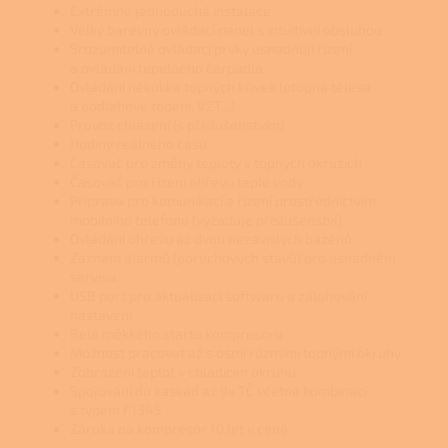
Extrémně jednoduchá instalace
Velký barevný ovládací panel s intuitivní obsluhou
Srozumitelné ovládací prvky usnadňují řízení
a ovládání tepelného čerpadla
Ovládání několika topných křivek (otopná tělesa
a podlahové topení, VZT...)
Provoz chlazení (s příslušenstvím)
Hodiny reálného času
Časovač pro změny teploty v topných okruzích
Časovač pro řízení ohřevu teplé vody
Příprava pro komunikaci a řízení prostřednictvím
mobilního telefonu (vyžaduje příslušenství)
Ovládání ohřevu až dvou nezávislých bazénů
Záznam alarmů (poruchových stavů) pro usnadnění
servisu.
USB port pro aktualizaci softwaru a zálohování
nastavení
Relé měkkého startu kompresoru
Možnost pracovat až s osmi různými topnými okruhy
Zobrazení teplot v chladícím okruhu
Spojování do kaskád až 9x TČ včetně kombinací
s typem F1345
Záruka na kompresor 10 let v ceně