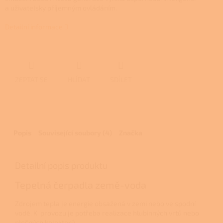
a uživatelsky příjemným ovládáním.
Detailní informace
ZEPTAT SE
HLÍDAT
SDÍLET
Popis
Související soubory (4)
Značka
Detailní popis produktu
Tepelná čerpadla země-voda
Zdrojem tepla je energie obsažená v zemi nebo ve spodní
vodě. K provozu je potřeba realizace hlubinných vrtů nebo
plošných kolektorů.