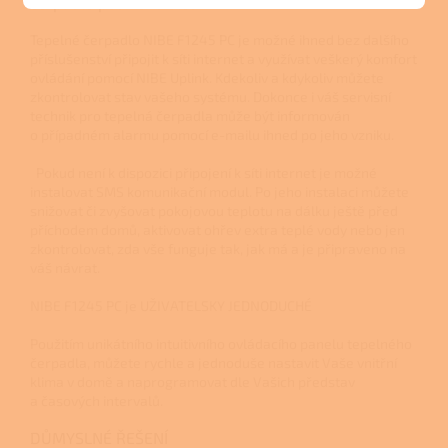
čerpadlo pod kontrolou
Tepelné čerpadlo NIBE F1245 PC je možné ihned bez dalšího
příslušenství připojit k síti internet a využívat veškerý komfort
ovládání pomocí NIBE Uplink. Kdekoliv a kdykoliv můžete
zkontrolovat stav vašeho systému. Dokonce i váš servisní
technik pro tepelná čerpadla může být informován
o případném alarmu pomocí e-mailu ihned po jeho vzniku.
Pokud není k dispozici připojení k síti internet je možné
instalovat SMS komunikační modul. Po jeho instalaci můžete
snižovat či zvyšovat pokojovou teplotu na dálku ještě před
příchodem domů, aktivovat ohřev extra teplé vody nebo jen
zkontrolovat, zda vše funguje tak, jak má a je připraveno na
váš návrat.
NIBE F1245 PC je UŽIVATELSKY JEDNODUCHÉ
Použitím unikátního intuitivního ovládacího panelu tepelného
čerpadla, můžete rychle a jednoduše nastavit Vaše vnitřní
klima v domě a naprogramovat dle Vašich představ
a časových intervalů.
DŮMYSLNÉ ŘEŠENÍ