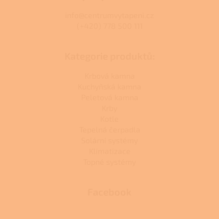
info@centrumvytapeni.cz
(+420) 778 500 111
Kategorie produktů:
Krbová kamna
Kuchyňská kamna
Peletová kamna
Krby
Kotle
Tepelná čerpadla
Solární systémy
Klimatizace
Topné systémy
Facebook