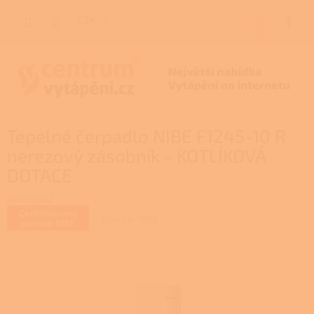
Přejít
na
CZK
NÁKUP
obsah
KOŠÍK
Tepelné čerpadlo NIBE F1245-10 R
nerezový zásobník - KOTLÍKOVÁ
DOTACE
HP065082
Certifikovaný
Značka:
NIBE
partner NIBE