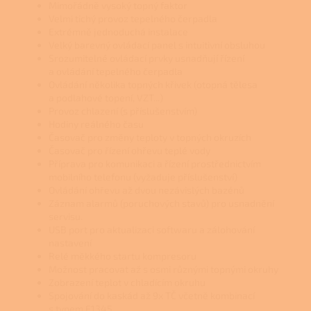
Mimořádně vysoký topný faktor
Velmi tichý provoz tepelného čerpadla
Extrémně jednoduchá instalace
Velký barevný ovládací panel s intuitivní obsluhou
Srozumitelné ovládací prvky usnadňují řízení
a ovládání tepelného čerpadla
Ovládání několika topných křivek (otopná tělesa
a podlahové topení, VZT...)
Provoz chlazení (s příslušenstvím)
Hodiny reálného času
Časovač pro změny teploty v topných okruzích
Časovač pro řízení ohřevu teplé vody
Příprava pro komunikaci a řízení prostřednictvím
mobilního telefonu (vyžaduje příslušenství)
Ovládání ohřevu až dvou nezávislých bazénů
Záznam alarmů (poruchových stavů) pro usnadnění
servisu.
USB port pro aktualizaci softwaru a zálohování
nastavení
Relé měkkého startu kompresoru
Možnost pracovat až s osmi různými topnými okruhy
Zobrazení teplot v chladícím okruhu
Spojování do kaskád až 9x TČ včetně kombinací
s typem F1345