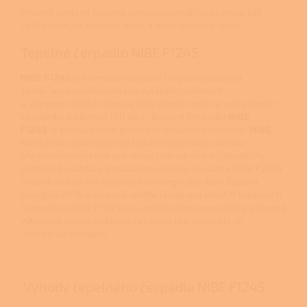
Vhodně zvolené tepelné čerpadlo země/voda může být
vaším jediným zdrojem tepla a teplé užitkové vody.
Tepelné čerpadlo NIBE F1245
NIBE F1245
je kompletní tepelné čerpadlo systému
země/voda, voda/voda pro vytápění rodinných
a vícegeneračních domů a ohřev teplé vody ve vestavěném
zásobníku o objemu 180 litrů. Tepelné čerpadlo
NIBE
F1245
je produkt nové generace tepelných čerpadel
NIBE
,
která jsou úspornější než jejich předchůdci, ale jsou
především navržena pro velice jednoduché a uživatelsky
přátelské ovládání. Instalací tepelného čerpadla NIBE F2145
značně snížíte své náklady na energie pro dům. Úspora
energií o 80 % a výrazně snížíte i produkci emisí. V tepelných
čerpadlech Nibe F1245 jsou instalována energeticky úsporná
výkonově řízená oběhová čerpadla pro topný okruh
i pro okruh primární.
Výhody tepelného čerpadla NIBE F1245: