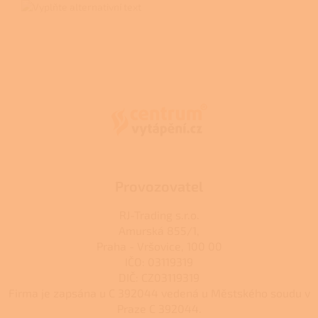
Z
á
p
a
t
í
Provozovatel
RJ-Trading s.r.o.
Amurská 855/1,
Praha - Vršovice, 100 00
IČO: 03119319
DIČ: CZ03119319
Firma je zapsána u C 392044 vedená u Městského soudu v
Praze C 392044.