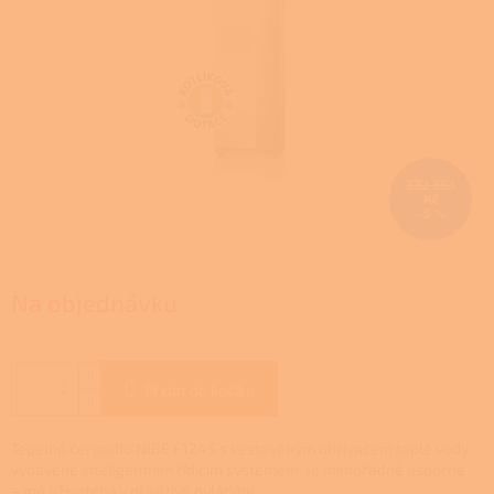
332 363
Kč
–5 %
Na objednávku
Přidat do košíku
Tepelné čerpadlo NIBE F1245 s vestavěným ohřívačem teplé vody
vybavené inteligentním řídícím systémem. Je mimořádně úsporné
a má uživatelsky přívětivé ovládání.