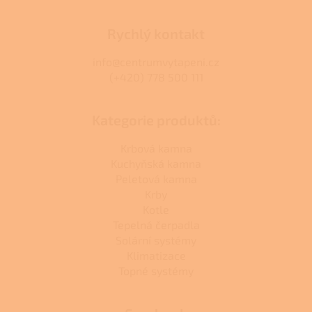
Rychlý kontakt
info@centrumvytapeni.cz
(+420) 778 500 111
Kategorie produktů:
Krbová kamna
Kuchyňská kamna
Peletová kamna
Krby
Kotle
Tepelná čerpadla
Solární systémy
Klimatizace
Topné systémy