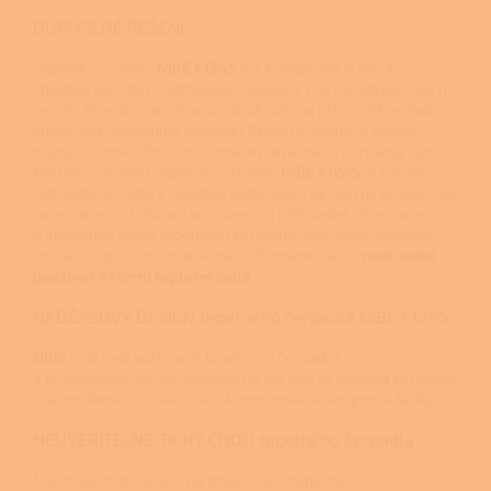
DŮMYSLNÉ ŘEŠENÍ
Tepelné čerpadlo
NIBE F1245
má kompresor a okruh
chladiva umístěn v odděleném modulu, což usnadňuje jejich
servis. Primární okruh a topné okruhy se připojují k jednotce
shora, což usnadňuje instalaci. Primární okruh je možné
připojit i z boku. Součástí dodávky tepelného čerpadla jsou
též filtry nečistot. Tepelné čerpadlo
NIBE F1245
je řízeno
regulátorem, který zajišťuje optimální a bezpečný provoz. Na
barevném LCD displeji se zobrazují přehledné informace
o aktuálním stavu tepelného čerpadla, jeho době provozu
i o dalších důležitých teplotách. To znamená, že
není nutné
používat externí teplotní čidla
.
NADČASOVÝ DESIGN tepelného čerpadla NIBE F1245
NIBE
celý svůj sortiment tepelných čerpadel
a příslušenství vyrábí modulárně tak aby se tepelná čerpadla
i zásobníkové ohřívače daly kombinovat a designově ladily.
NEUVĚŘITELNĚ TICHÝ CHOD tepelného čerpadla
Maximálním důrazem na izolaci, jsou tepelná