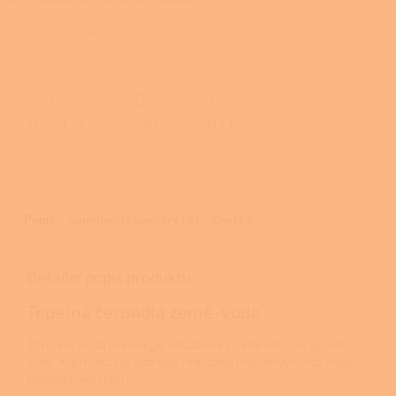
Detailní informace
ZEPTAT SE
HLÍDAT
SDÍLET
Popis
Související soubory (4)
Značka
Detailní popis produktu
Tepelná čerpadla země-voda
Zdrojem tepla je energie obsažená v zemi nebo ve spodní
vodě. K provozu je potřeba realizace hlubinných vrtů nebo
plošných kolektorů.