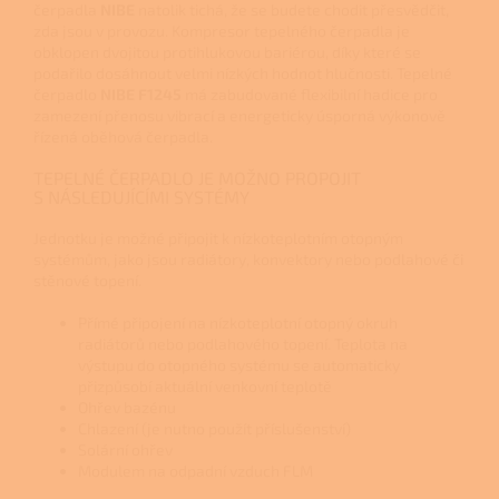
čerpadla
NIBE
natolik tichá, že se budete chodit přesvědčit,
zda jsou v provozu. Kompresor tepelného čerpadla je
obklopen dvojitou protihlukovou bariérou, díky které se
podařilo dosáhnout velmi nízkých hodnot hlučnosti. Tepelné
čerpadlo
NIBE F1245
má zabudované flexibilní hadice pro
zamezení přenosu vibrací a energeticky úsporná výkonově
řízená oběhová čerpadla.
TEPELNÉ ČERPADLO JE MOŽNO PROPOJIT
S NÁSLEDUJÍCÍMI SYSTÉMY
Jednotku je možné připojit k nízkoteplotním otopným
systémům, jako jsou radiátory, konvektory nebo podlahové či
stěnové topení.
Přímé připojení na nízkoteplotní otopný okruh
radiátorů nebo podlahového topení. Teplota na
výstupu do otopného systému se automaticky
přizpůsobí aktuální venkovní teplotě
Ohřev bazénu
Chlazení (je nutno použít příslušenství)
Solární ohřev
Modulem na odpadní vzduch FLM