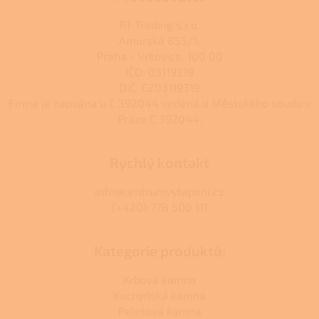
RJ-Trading s.r.o.
Amurská 855/1,
Praha - Vršovice, 100 00
IČO: 03119319
DIČ: CZ03119319
Firma je zapsána u C 392044 vedená u Městského soudu v
Praze C 392044.
Rychlý kontakt
info@centrumvytapeni.cz
(+420) 778 500 111
Kategorie produktů:
Krbová kamna
Kuchyňská kamna
Peletová kamna