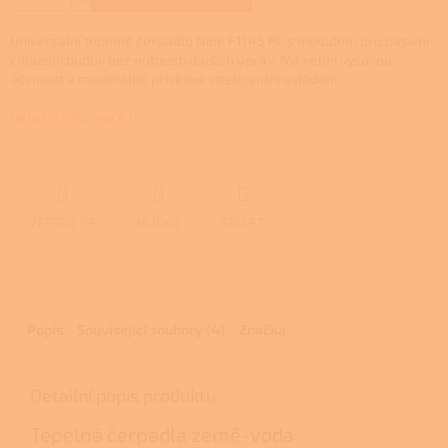
Univerzální tepelné čerpadlo Nibe F1145 PC s modulem pro pasivní
chlazení budov bez nutnosti dalších úprav. Má velmi vysokou
účinnost a maximálně přívětivé inteligentní ovládání.
Detailní informace
ZEPTAT SE
HLÍDAT
SDÍLET
Popis
Související soubory (4)
Značka
Detailní popis produktu
Tepelná čerpadla země-voda