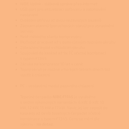
NIBE Uplink - dálková správa přes internet
USB port pro aktualizaci softwaru a zálohování
nastavení
Ovládání ohřevu až dvou nezávislých bazénů
Záznam alarmů (poruchových stavů) pro usnadnění
servisu
Relé měkkého startu kompresoru
Možnost pracovat až s osmi různými topnými okruhy
Zobrazení teplot v chladícím okruhu
Spojování do kaskád až 9x TČ včetně kombinací
s typem F1345
Záruka na kompresor 10 let v ceně
Topný okruh je možné v horkých letních dnech též
využít k chlazení
PC - vestavěný modul pasivního chlazení
Tepelné čerpadlo
NIBE F1145
je vyráběno
v sedmi výkonových variantách: 6 kW, 8 kW, 10
kW, 12 kW, 15 kW a 17 kW. Navíc jej lze zapojit do
kaskády až devíti tepelných čerpadel včetně
kombinace s typem F1345. Ceny se mění dle
výkonu -
na dotaz.