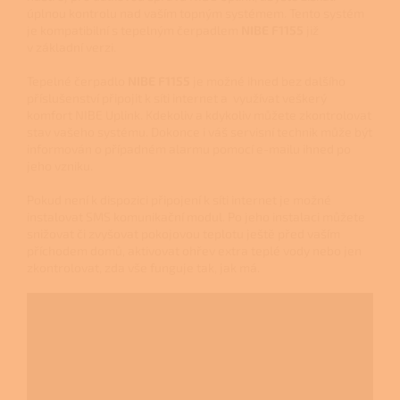
úplnou kontrolu nad vaším topným systémem. Tento systém
je kompatibilní s tepelným čerpadlem
NIBE F1155
již
v základní verzi.
Tepelné čerpadlo
NIBE
F1155
je možné ihned bez dalšího
příslušenství připojit k síti internet a využívat veškerý
komfort NIBE Uplink. Kdekoliv a kdykoliv můžete zkontrolovat
stav vašeho systému. Dokonce i váš servisní technik může být
informován o případném alarmu pomocí e-mailu ihned po
jeho vzniku.
Pokud není k dispozici připojení k síti internet je možné
instalovat SMS komunikační modul. Po jeho instalaci můžete
snižovat či zvyšovat pokojovou teplotu ještě před vaším
příchodem domů, aktivovat ohřev extra teplé vody nebo jen
zkontrolovat, zda vše funguje tak, jak má.