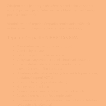
Zdrojem tepla je energie obsažená v zemi nebo ve spodní
vodě. K provozu je potřeba realizace hlubinných vrtů nebo
plošných kolektorů.
Vhodně zvolené tepelné čerpadlo země/voda může být
vaším jediným zdrojem tepla a teplé užitkové vody.
Tepelné čerpadlo NIBE F1145 8kW
Mimořádně vysoký topný faktor (COP)
Velmi tichý provoz
Extrémně jednoduchá instalace
Velký barevný ovládací panel s intuitivní obsluhou
Srozumitelné ovládací prvky usnadňují řízení
a ovládání tepelného čerpadla
Ovládání podle několika topných křivek (otopná tělesa,
podlahové topení, VZT...)
Provoz chlazení (s příslušenstvím)
Hodiny reálného času
Časovač pro změny teplot v topných okruzích
Časovač pro řízení ohřevu teplé vody
Komunikaci a řízení prostřednictvím mobilního telefonu
(vyžaduje příslušenství)