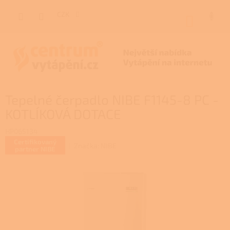
Přejít
na
CZK
NÁKUP
obsah
KOŠÍK
Tepelné čerpadlo NIBE F1145-8 PC -
KOTLÍKOVÁ DOTACE
HP065134
Certifikovaný
Značka:
NIBE
partner NIBE