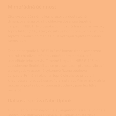
Mimořádná účinnost
Díky vysoce účinnému kompresoru a dostatečně
dimenzovanému okruhu chladiva dosahuje tepelné
čerpadlo NIBE F1145 vysoké účinnosti. S tím souvisí i vysoký
topný faktor (COP), který dosahuje hodnoty 4,62 při vstupní
teplotě primárního média 0 °C a výstupní teplotě topného
média 35 °C.
Tepelné čerpadlo
NIBE F1145 má konstrukčně kompresor
a okruh chladiva umístěn v odděleném modulu, což
usnadňuje jeho servis. Tepelné čerpadlo NIBE F1145 má
zabudované flexibilní hadice pro zamezení přenosu vibrací
a energeticky úsporná výkonově řízená oběhová
čerpadla. Primární okruh a topné okruhy se připojují
k jednotce shora, což usnadňuje instalaci. Primární okruh je
možné připojit i z boku. Součástí dodávky jsou též filtry
nečistot.
Dálková správa Nibe Uplink
NIBE uvedlo na trh nejrychlejší, nejjednodušší a nejúčinnější
nástroj pro dálkovou správu NIBE Uplink, abyste získali