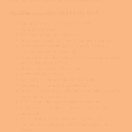
vaším jediným zdrojem tepla a teplé užitkové vody.
Tepelné čerpadlo NIBE F1145 15kW
Mimořádně vysoký topný faktor (COP)
Velmi tichý provoz
Extrémně jednoduchá instalace
Velký barevný ovládací panel s intuitivní obsluhou
Srozumitelné ovládací prvky usnadňují řízení
a ovládání tepelného čerpadla
Ovládání podle několika topných křivek (otopná tělesa,
podlahové topení, VZT...)
Provoz chlazení (s příslušenstvím)
Hodiny reálného času
Časovač pro změny teplot v topných okruzích
Časovač pro řízení ohřevu teplé vody
Komunikaci a řízení prostřednictvím mobilního telefonu
(vyžaduje příslušenství)
NIBE Uplink - dálková správa přes internet
USB port pro aktualizaci softwaru a zálohování
nastavení
Ovládání ohřevu až dvou nezávislých bazénů
Záznam alarmů (poruchových stavů) pro usnadnění
servisu