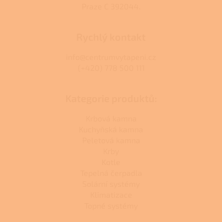
Praze C 392044.
Rychlý kontakt
info@centrumvytapeni.cz
(+420) 778 500 111
Kategorie produktů:
Krbová kamna
Kuchyňská kamna
Peletová kamna
Krby
Kotle
Tepelná čerpadla
Solární systémy
Klimatizace
Topné systémy