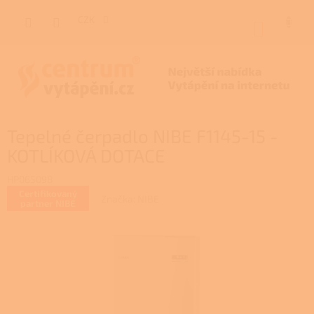
Přejít
na
CZK
NÁKUP
obsah
KOŠÍK
Tepelné čerpadlo NIBE F1145-15 -
KOTLÍKOVÁ DOTACE
HP065098
Certifikovaný
Značka:
NIBE
partner NIBE