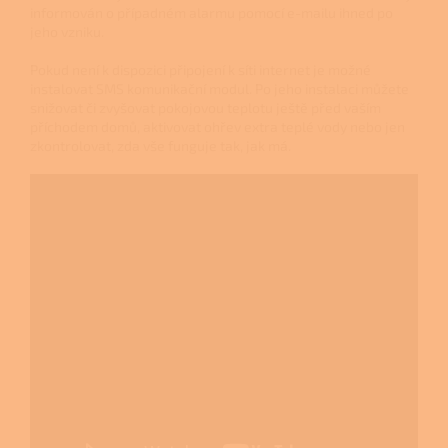
informován o případném alarmu pomocí e-mailu ihned po
jeho vzniku.
Pokud není k dispozici připojení k síti internet je možné
instalovat SMS komunikační modul. Po jeho instalaci můžete
snižovat či zvyšovat pokojovou teplotu ještě před vaším
příchodem domů, aktivovat ohřev extra teplé vody nebo jen
zkontrolovat, zda vše funguje tak, jak má.