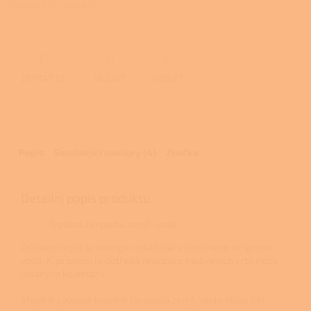
Detailní informace
ZEPTAT SE
HLÍDAT
SDÍLET
Popis
Související soubory (4)
Značka
Detailní popis produktu
Tepelná čerpadla země-voda
Zdrojem tepla je energie obsažená v zemi nebo ve spodní
vodě. K provozu je potřeba realizace hlubinných vrtů nebo
plošných kolektorů.
Vhodně zvolené tepelné čerpadlo země/voda může být