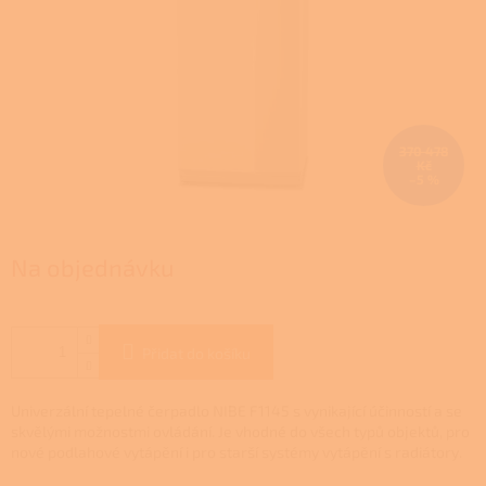
370 478
Kč
–5 %
Na objednávku
Přidat do košíku
Univerzální tepelné čerpadlo NIBE F1145 s vynikající účinností a se
skvělými možnostmi ovládání. Je vhodné do všech typů objektů, pro
nové podlahové vytápění i pro starší systémy vytápění s radiátory.