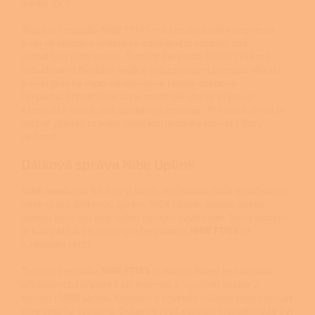
média 35 °C.
Tepelné čerpadlo
NIBE F1145 má konstrukčně kompresor
a okruh chladiva umístěn v odděleném modulu, což
usnadňuje jeho servis. Tepelné čerpadlo NIBE F1145 má
zabudované flexibilní hadice pro zamezení přenosu vibrací
a energeticky úsporná výkonově řízená oběhová
čerpadla. Primární okruh a topné okruhy se připojují
k jednotce shora, což usnadňuje instalaci. Primární okruh je
možné připojit i z boku. Součástí dodávky jsou též filtry
nečistot.
Dálková správa Nibe Uplink
NIBE uvedlo na trh nejrychlejší, nejjednodušší a nejúčinnější
nástroj pro dálkovou správu NIBE Uplink, abyste získali
úplnou kontrolu nad vaším topným systémem. Tento systém
je kompatibilní s tepelným čerpadlem
NIBE F1155
již
v základní verzi.
Tepelné čerpadlo
NIBE
F1155
je možné ihned bez dalšího
příslušenství připojit k síti internet a využívat veškerý
komfort NIBE Uplink. Kdekoliv a kdykoliv můžete zkontrolovat
stav vašeho systému. Dokonce i váš servisní technik může být