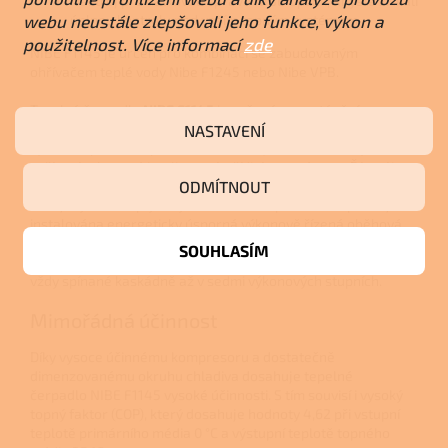
Nástroj pro dálkovou správu NIBE Uplink, abyste získali
úplnou kontrolu nad vaším topným systémem
webu neustále zlepšovali jeho funkce, výkon a
použitelnost. Více informací
zde
NIBE F1145 je určen pro kombinaci se zabudovaným
ohřívačem teplé vody Nibe F1245 nebo Nibe VPB.
Tepelné čerpadlo
NIBE F1145
je určené pro vytápění
rodinných a vícegeneračních domků i budov pro průmyslové
NASTAVENÍ
využití. Tepelné čerpadlo NIBE F1145 je všestranně využitelné
zařízení vybavené inteligentním řídicím systémem. Řízení je
též připraveno pro bivalentní vytápěcí režim v kombinaci
ODMÍTNOUT
s olejovým nebo plynovým kotlem. V tepelném čerpadle jsou
instalována energeticky úsporná výkonově řízená oběhová
čerpadla jak pro topný okruh, tak pro okruh primární. Topné
SOUHLASÍM
těleso instalované z výroby má nastavitelný
příkon
až 9 kW,
vždy spínané kaskádně až v sedmi výkonových stupních.
Mimořádná účinnost
Díky vysoce účinnému kompresoru a dostatečně
dimenzovanému okruhu chladiva dosahuje tepelné
čerpadlo NIBE F1145 vysoké účinnosti. S tím souvisí i vysoký
topný faktor (COP), který dosahuje hodnoty 4,62 při vstupní
teplotě primárního média 0 °C a výstupní teplotě topného