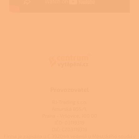
Z
á
p
a
t
í
Provozovatel
RJ-Trading s.r.o.
Amurská 855/1,
Praha - Vršovice, 100 00
IČO: 03119319
DIČ: CZ03119319
Firma je zapsána u C 392044 vedená u Městského soudu v